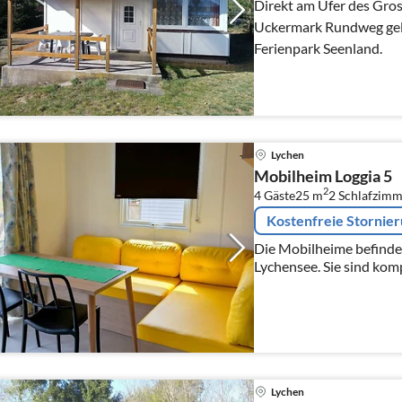
Direkt am Ufer des Gro
Uckermark Rundweg gele
Ferienpark Seenland.
Lychen
Mobilheim Loggia 5
2
4 Gäste
25 m
2
Schlafzimm
Kostenfreie Stornie
Die Mobilheime befinde
Lychensee. Sie sind kom
jeweils über einen Woh
Esstisch, 2 Schlafzimmer,.
Lychen