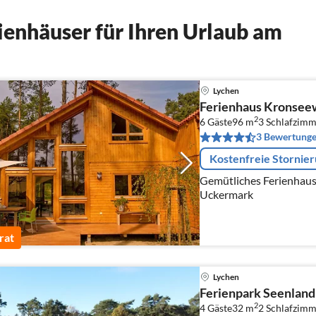
enhäuser für Ihren Urlaub am
Lychen
Ferienhaus Kronsee
2
6 Gäste
96 m
3
Schlafzimm
3 Bewertung
Kostenfreie Stornie
Gemütliches Ferienhaus
Uckermark
rat
Lychen
Ferienpark Seenland
2
4 Gäste
32 m
2
Schlafzimm