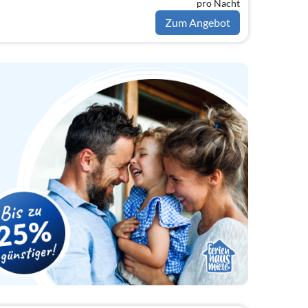
pro Nacht
nraum mit offener Küche und
..
Zum Angebot