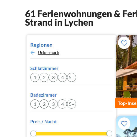
61 Ferienwohnungen & Feri
Strand in Lychen
Regionen
Uckermark
Schlafzimmer
1
2
3
4
5+
Badezimmer
Top-Inse
1
2
3
4
5+
Preis / Nacht