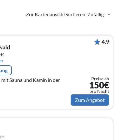
Zur Kartenansicht
Sortieren: Zufällig
4.9
wald
er
en
rung
Preise ab
 mit Sauna und Kamin in der
150€
pro Nacht
Zum Angebot
er