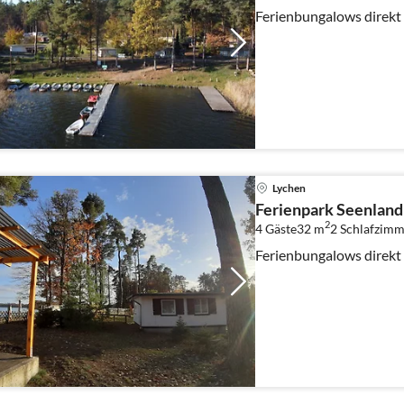
Ferienbungalows direk
Lychen
Ferienpark Seenland
2
4 Gäste
32 m
2
Schlafzimm
Ferienbungalows direk