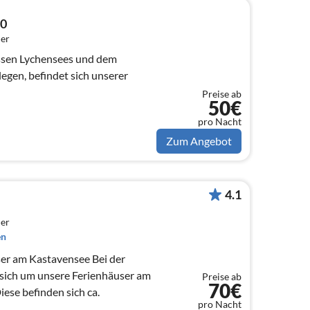
10
er
ssen Lychensees und dem
gen, befindet sich unserer
Preise ab
50€
pro Nacht
Zum Angebot
4.1
er
en
m Kastavensee Bei der
sich um unsere Ferienhäuser am
Preise ab
70€
ese befinden sich ca.
pro Nacht