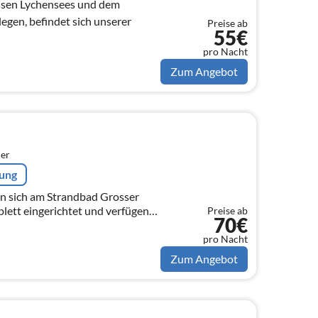
ssen Lychensees und dem
gen, befindet sich unserer
Preise ab
55€
pro Nacht
Zum Angebot
er
rung
n sich am Strandbad Grosser
plett eingerichtet und verfügen
Preise ab
70€
nraum mit offener Küche und
..
pro Nacht
Zum Angebot