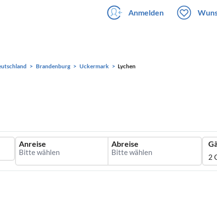
Anmelden
Wuns
utschland
Brandenburg
Uckermark
Lychen
Anreise
Abreise
Gä
2 