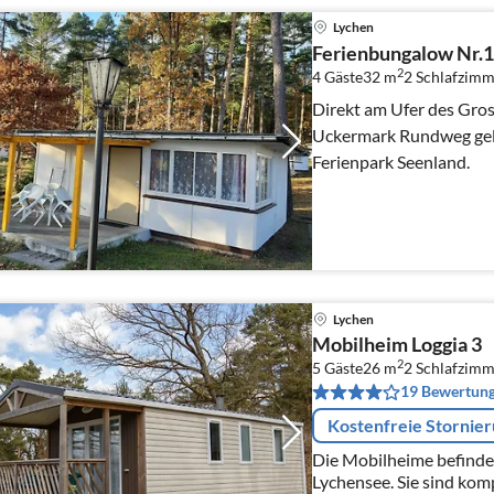
Lychen
Ferienbungalow Nr.
2
4 Gäste
32 m
2
Schlafzimm
Direkt am Ufer des Gro
Uckermark Rundweg gele
Ferienpark Seenland.
Lychen
Mobilheim Loggia 3
2
5 Gäste
26 m
2
Schlafzimm
19 Bewertun
Kostenfreie Stornie
Die Mobilheime befinde
Lychensee. Sie sind kom