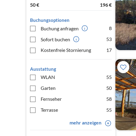
50
€
196
€
Buchungsoptionen
8
Buchung anfragen
53
Sofort buchen
Kostenfreie Stornierung
17
Ausstattung
WLAN
55
Garten
50
Fernseher
58
Terrasse
55
mehr anzeigen