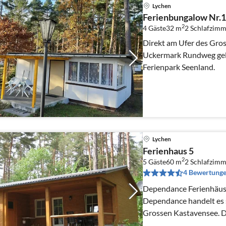
Lychen
Ferienbungalow Nr.
2
4 Gäste
32 m
2
Schlafzimm
Direkt am Ufer des Gro
Uckermark Rundweg gele
Ferienpark Seenland.
Lychen
Ferienhaus 5
2
5 Gäste
60 m
2
Schlafzimm
4 Bewertung
Dependance Ferienhäuser a
Dependance handelt es 
Grossen Kastavensee. Di