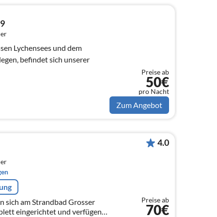
19
er
ssen Lychensees und dem
gen, befindet sich unserer
Preise ab
50€
pro Nacht
Zum Angebot
4.0
er
gen
rung
Preise ab
n sich am Strandbad Grosser
70€
plett eingerichtet und verfügen