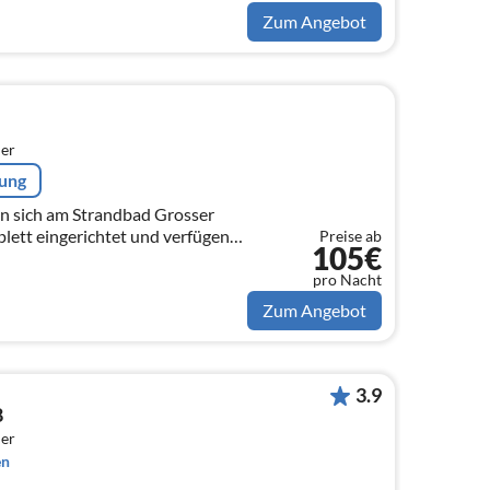
Zum Angebot
er
rung
n sich am Strandbad Grosser
plett eingerichtet und verfügen
Preise ab
105€
nraum mit offener Küche und
..
pro Nacht
Zum Angebot
3.9
8
er
en