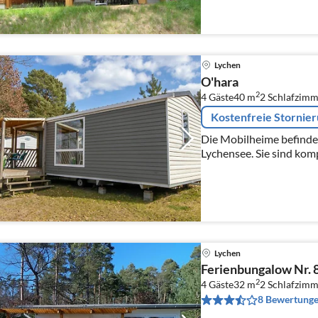
Lychen
O'hara
2
4 Gäste
40 m
2
Schlafzimm
Kostenfreie Stornie
Die Mobilheime befinde
Lychensee. Sie sind kom
jeweils über einen Woh
Esstisch, 2 Schlafzimmer,.
Lychen
Ferienbungalow Nr. 
2
4 Gäste
32 m
2
Schlafzimm
8 Bewertung