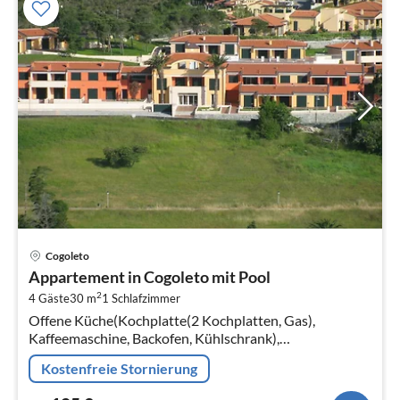
Pre
Cogoleto
ab
Appartement in Cogoleto mit Pool
1
2
4 Gäste
30 m
1
Schlafzimmer
pr
Offene Küche(Kochplatte(2 Kochplatten, Gas),
Na
Kaffeemaschine, Backofen, Kühlschrank),
Wohn/Esszimmer(Doppelschlafcouch, TV(Flatscreen,
Kostenfreie Stornierung
Satellit), Esstisch), Schlafzimmer(Doppelbett)