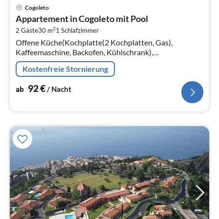
Pre
Cogoleto
ab
Appartement in Cogoleto mit Pool
9
2
2 Gäste
30 m
1
Schlafzimmer
pr
Offene Küche(Kochplatte(2 Kochplatten, Gas),
Na
Kaffeemaschine, Backofen, Kühlschrank),
Wohn/Esszimmer(Doppelschlafcouch, TV(Flatscreen,
Kostenfreie Stornierung
Satellit), Esstisch), Schlafzimmer(Doppelbett)
92
€
ab
/ Nacht