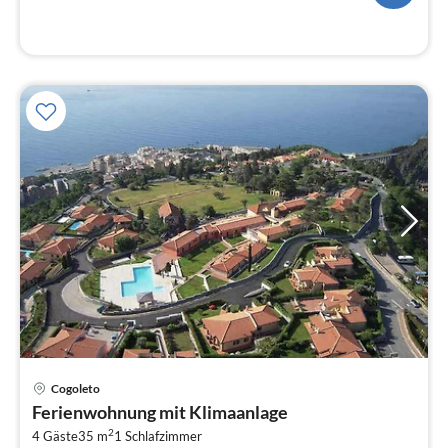
Pre
Cogoleto
ab
Ferienwohnung mit Klimaanlage
1
2
4 Gäste
35 m
1
Schlafzimmer
pr