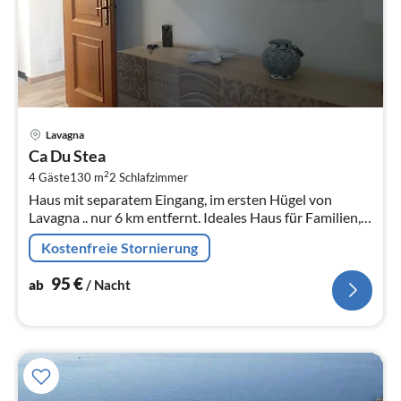
Pre
Lavagna
ab
Ca Du Stea
9
2
4 Gäste
130 m
2
Schlafzimmer
pr
Haus mit separatem Eingang, im ersten Hügel von
Na
Lavagna .. nur 6 km entfernt. Ideales Haus für Familien,
auf zwei Etagen mit Eingang - Küche und im
Kostenfreie Stornierung
Obergeschoss zwei Schlafzimmer, ...
95
€
ab
/ Nacht