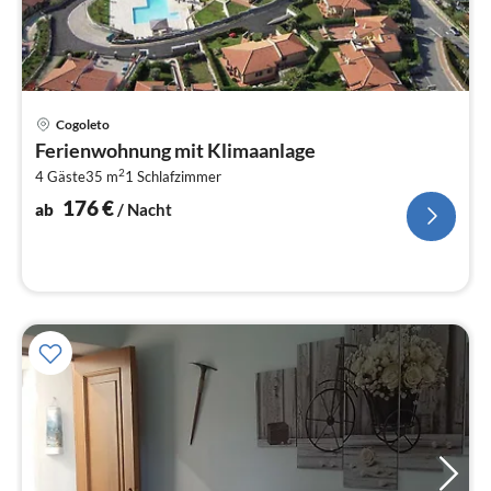
Pre
Cogoleto
ab
Ferienwohnung mit Klimaanlage
1
2
4 Gäste
35 m
1
Schlafzimmer
pr
Na
176
€
ab
/ Nacht