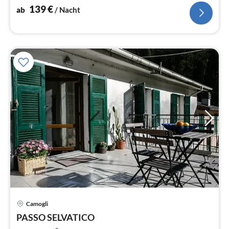
139
€
ab
/ Nacht
Pre
Camogli
ab
8
PASSO SELVATICO