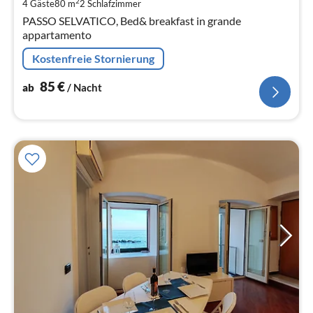
pr
2
4 Gäste
80 m
2
Schlafzimmer
Na
PASSO SELVATICO, Bed& breakfast in grande
appartamento
Kostenfreie Stornierung
85
€
ab
/ Nacht