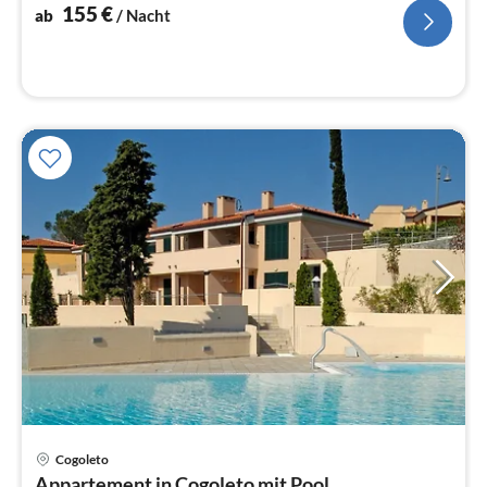
Na
155
€
ab
/ Nacht
Pre
Cogoleto
ab
Appartement in Cogoleto mit Pool