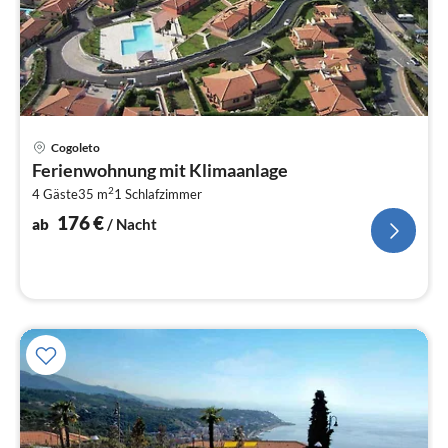
Pre
Cogoleto
ab
Ferienwohnung mit Klimaanlage
1
2
4 Gäste
35 m
1
Schlafzimmer
pr
Na
176
€
ab
/ Nacht