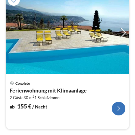
Pre
Cogoleto
ab
Ferienwohnung mit Klimaanlage
1
2
2 Gäste
30 m
1
Schlafzimmer
pr
Na
155
€
ab
/ Nacht