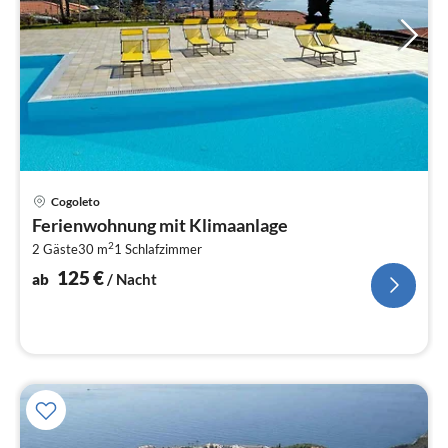
Pre
Cogoleto
ab
Ferienwohnung mit Klimaanlage
1
2
2 Gäste
30 m
1
Schlafzimmer
pr
Na
125
€
ab
/ Nacht