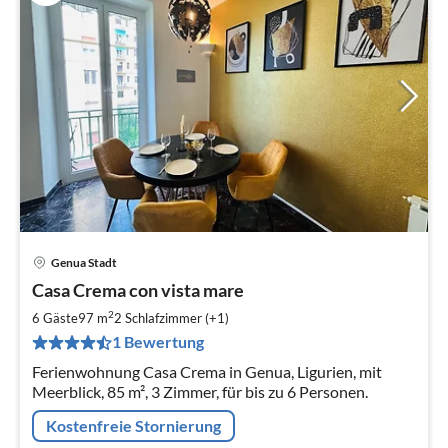
Genua Stadt
Pre
Casa Crema con vista mare
ab
1
2
6 Gäste
97 m
2
Schlafzimmer (+1)
pr
1 Bewertung
Na
Ferienwohnung Casa Crema in Genua, Ligurien, mit
Meerblick, 85 m², 3 Zimmer, für bis zu 6 Personen.
Kostenfreie Stornierung