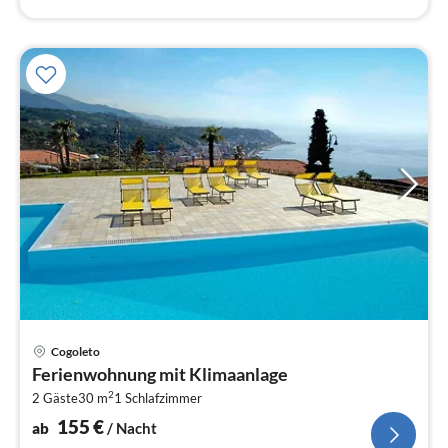
Pre
Cogoleto
ab
Ferienwohnung mit Klimaanlage
1
2
2 Gäste
30 m
1
Schlafzimmer
pr
Na
155
€
ab
/ Nacht