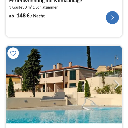
Ferienwohnung mit Klimaanlage
1
2
3 Gäste
30 m
1
Schlafzimmer
pr
Na
148
€
ab
/ Nacht