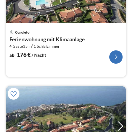
Pre
Cogoleto
ab
Ferienwohnung mit Klimaanlage
1
2
4 Gäste
35 m
1
Schlafzimmer
pr
Na
176
€
ab
/ Nacht