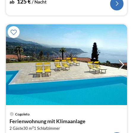
125
€
ab
/ Nacht
Pre
Cogoleto
ab
Ferienwohnung mit Klimaanlage
1
2
2 Gäste
30 m
1
Schlafzimmer
pr