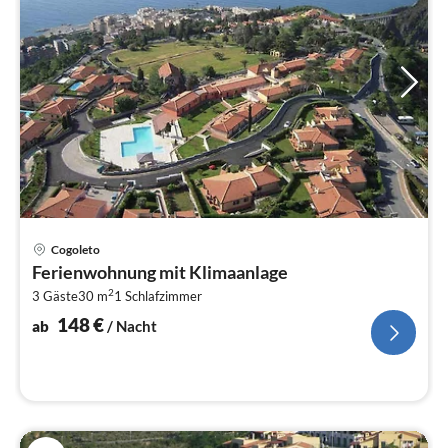
Pre
Cogoleto
ab
Ferienwohnung mit Klimaanlage
1
2
3 Gäste
30 m
1
Schlafzimmer
pr
Na
148
€
ab
/ Nacht