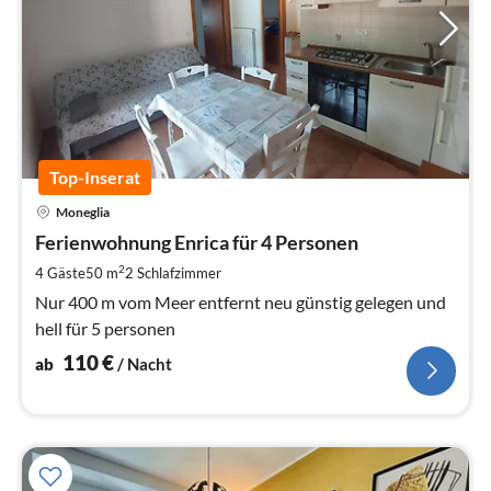
Top-Inserat
Pre
Moneglia
ab
1
Ferienwohnung Enrica für 4 Personen
pr
2
4 Gäste
50 m
2
Schlafzimmer
Na
Nur 400 m vom Meer entfernt neu günstig gelegen und
hell für 5 personen
110
€
ab
/ Nacht