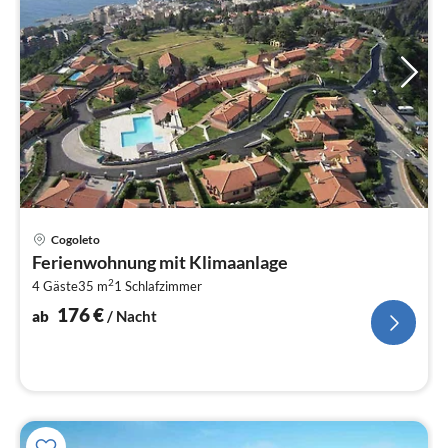
Pre
Cogoleto
ab
Ferienwohnung mit Klimaanlage
1
2
4 Gäste
35 m
1
Schlafzimmer
pr
Na
176
€
ab
/ Nacht