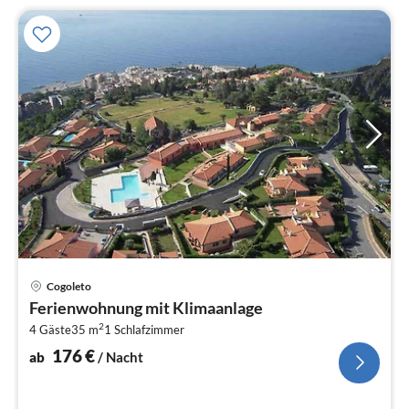
Pre
Cogoleto
ab
Ferienwohnung mit Klimaanlage
1
2
4 Gäste
35 m
1
Schlafzimmer
pr
Na
176
€
ab
/ Nacht