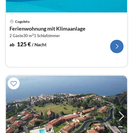
Pre
Cogoleto
ab
Ferienwohnung mit Klimaanlage
1
2
2 Gäste
30 m
1
Schlafzimmer
pr
Na
125
€
ab
/ Nacht