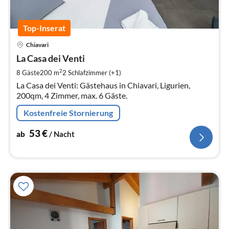
Top-Inserat
Pre
Chiavari
ab
5
La Casa dei Venti
pr
2
8 Gäste
200 m
2
Schlafzimmer (+1)
Na
La Casa dei Venti: Gästehaus in Chiavari, Ligurien,
200qm, 4 Zimmer, max. 6 Gäste.
Kostenfreie Stornierung
53
€
ab
/ Nacht