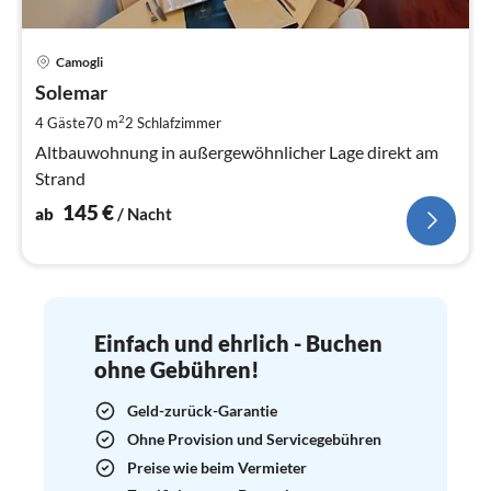
Pre
Camogli
ab
1
Solemar
pr
2
4 Gäste
70 m
2
Schlafzimmer
Na
Altbauwohnung in außergewöhnlicher Lage direkt am
Strand
145
€
ab
/ Nacht
Einfach und ehrlich - Buchen
ohne Gebühren!
Geld-zurück-Garantie
Ohne Provision und Servicegebühren
Preise wie beim Vermieter