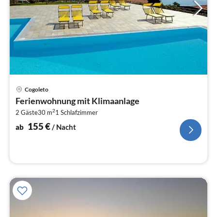
Pre
Cogoleto
ab
Ferienwohnung mit Klimaanlage
1
2
2 Gäste
30 m
1
Schlafzimmer
pr
Na
155
€
ab
/ Nacht