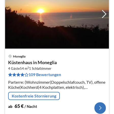
Moneglia
Pre
Küstenhaus in Moneglia
ab
2
6
4 Gäste
54 m
1
Schlafzimmer
109 Bewertungen
pr
Na
Parterre: (Wohnzimmer(Doppelschlafcouch, TV), offene
Küche(Kochherd(4 Kochplatten, elektrisch),
Mikrowelle, Kühl-/Gefrierkombination),
Kostenfreie Stornierung
Schlafzimmer(Doppelbett)
65
€
ab
/ Nacht