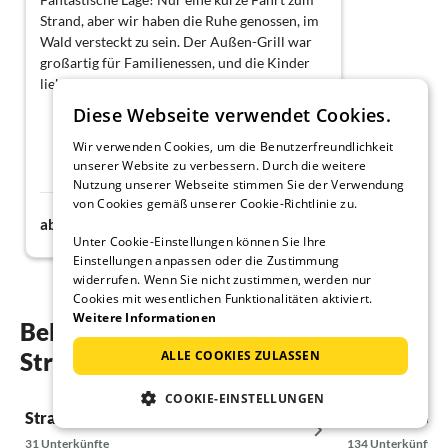
Strand, aber wir haben die Ruhe genossen, im
Wald versteckt zu sein. Der Außen-Grill war
großartig für Familienessen, und die Kinder
liebten es, im Garten zu spielen.
Diese Webseite verwendet Cookies.
Wir verwenden Cookies, um die Benutzerfreundlichkeit
unserer Website zu verbessern. Durch die weitere
Nutzung unserer Webseite stimmen Sie der Verwendung
von Cookies gemäß unserer Cookie-Richtlinie zu.
64€
ab
Nacht
Unter Cookie-Einstellungen können Sie Ihre
Einstellungen anpassen oder die Zustimmung
widerrufen. Wenn Sie nicht zustimmen, werden nur
Cookies mit wesentlichen Funktionalitäten aktiviert.
Weitere Informationen
Beliebte Regionen und Orte für ihren
ALLE COOKIES ZULASSEN
Strandurlaub in Genua
COOKIE-EINSTELLUNGEN
Strandurlaub in Cogoleto
Strandurlaub 
31 Unterkünfte
134 Unterkünfte