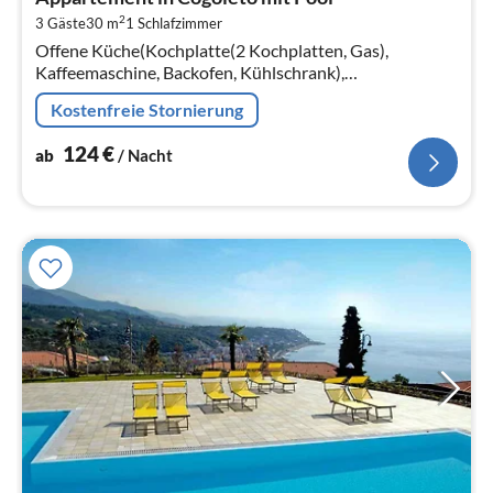
1
2
3 Gäste
30 m
1
Schlafzimmer
pr
Offene Küche(Kochplatte(2 Kochplatten, Gas),
Na
Kaffeemaschine, Backofen, Kühlschrank),
Wohn/Esszimmer(Doppelschlafcouch, TV(Flatscreen,
Kostenfreie Stornierung
Satellit), Esstisch), Schlafzimmer(Doppelbett)
124
€
ab
/ Nacht