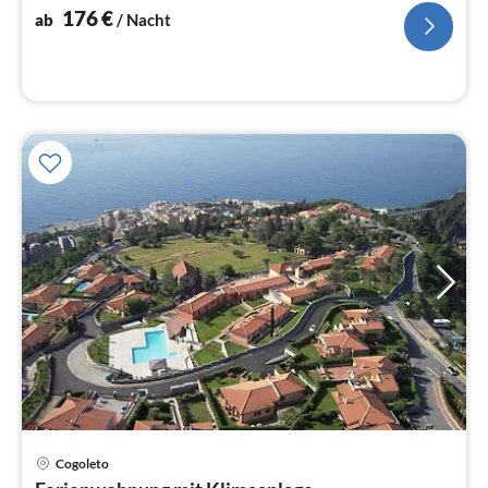
Na
176
€
ab
/ Nacht
Pre
Cogoleto
ab