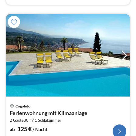
Pre
Cogoleto
ab
Ferienwohnung mit Klimaanlage
1
2
2 Gäste
30 m
1
Schlafzimmer
pr
Na
125
€
ab
/ Nacht