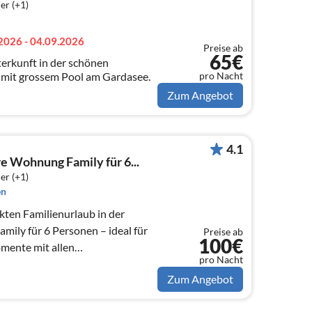
er (+1)
2026 - 04.09.2026
Preise ab
65€
erkunft in der schönen
pro Nacht
ia mit grossem Pool am Gardasee.
Zum Angebot
4.1
e Wohnung Family für 6...
er (+1)
en
kten Familienurlaub in der
ily für 6 Personen – ideal für
Preise ab
100€
ente mit allen
pro Nacht
liebten...
Zum Angebot