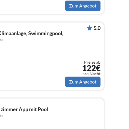
Zum Angebot
5.0
Klimaanlage, Swimmingpool,
er
Preise ab
122€
pro Nacht
Zum Angebot
zimmer App mit Pool
er