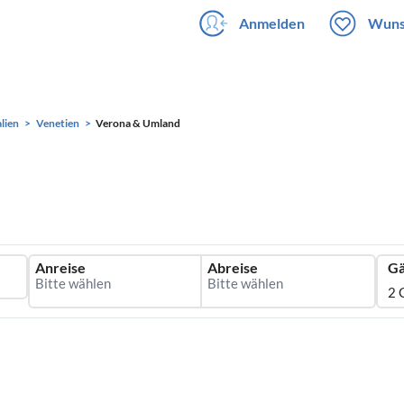
Anmelden
Wuns
alien
Venetien
Verona & Umland
Anreise
Abreise
Gä
2 