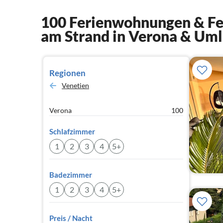
100 Ferienwohnungen & Fer
am Strand in Verona & Um
Regionen
Venetien
Verona
100
Schlafzimmer
1
2
3
4
5+
Badezimmer
1
2
3
4
5+
Preis / Nacht