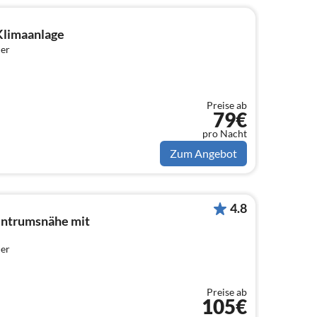
Klimaanlage
er
Preise ab
79€
pro Nacht
Zum Angebot
4.8
entrumsnähe mit
er
Preise ab
105€