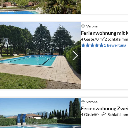
Verona
Ferienwohnung mit 
2
4 Gäste
70 m
2
Schlafzimm
1 Bewertung
Verona
Ferienwohnung Zwei
2
4 Gäste
50 m
1
Schlafzimm