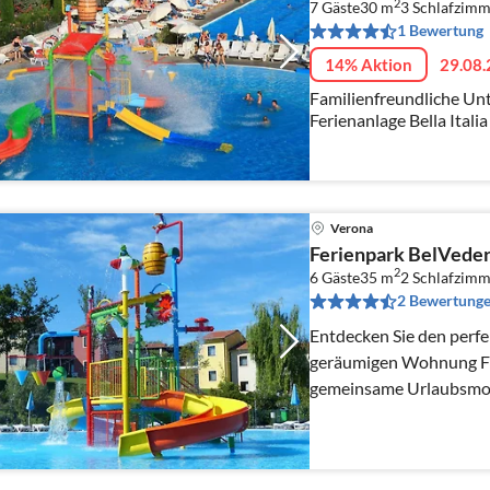
2
7 Gäste
30 m
3
Schlafzimm
1 Bewertung
14% Aktion
29.08.
Familienfreundliche Unt
Ferienanlage Bella Ital
Verona
Ferienpark BelVeder
2
6 Gäste
35 m
2
Schlafzimm
2 Bewertung
Entdecken Sie den perfe
geräumigen Wohnung Fam
gemeinsame Urlaubsmom
Annehmlichkeiten der be