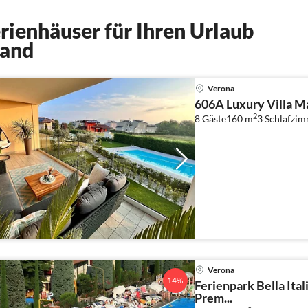
ienhäuser für Ihren Urlaub
land
Verona
606A Luxury Villa M
2
8 Gäste
160 m
3
Schlafzim
Verona
14%
Ferienpark Bella It
Prem...