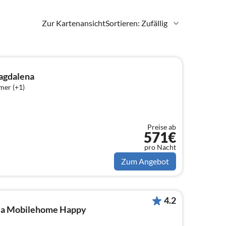
Zur Kartenansicht
Sortieren: Zufällig
agdalena
mer (+1)
Preise ab
571€
pro Nacht
Zum Angebot
4.2
alia Mobilehome Happy