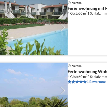
Verona
Ferienwohnung mit P
2
4 Gäste
50 m
1
Schlafzimm
Verona
Ferienwohnung Wohn
2
4 Gäste
60 m
2
Schlafzimm
1 Bewertung