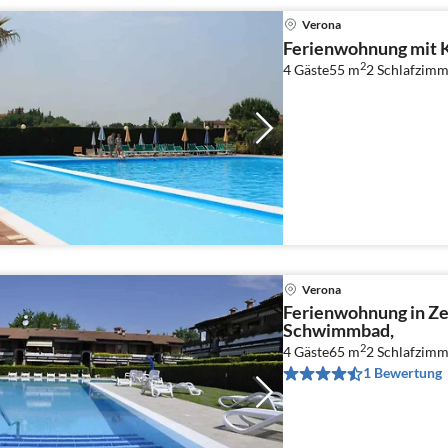
Verona
Ferienwohnung mit 
2
4 Gäste
55 m
2
Schlafzimm
Verona
Ferienwohnung in Z
Schwimmbad,
2
4 Gäste
65 m
2
Schlafzimm
1 Bewertung