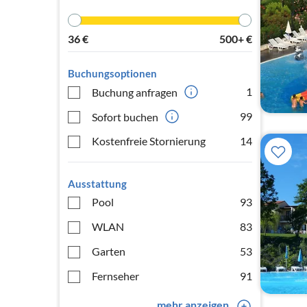
36
€
500+
€
Buchungsoptionen
1
Buchung anfragen
99
Sofort buchen
Kostenfreie Stornierung
14
Ausstattung
Pool
93
WLAN
83
Garten
53
Fernseher
91
mehr anzeigen