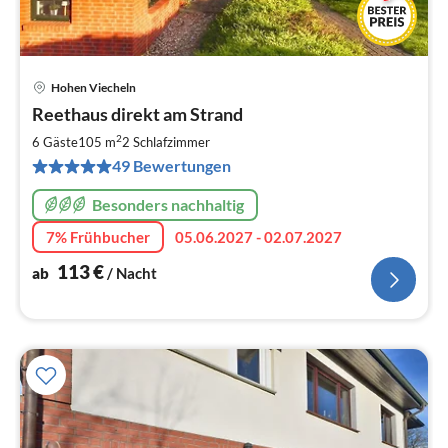
Hohen Viecheln
Pre
Reethaus direkt am Strand
ab
1
2
6 Gäste
105 m
2
Schlafzimmer
pr
49 Bewertungen
Na
Besonders nachhaltig
7% Frühbucher
05.06.2027 - 02.07.2027
113
€
ab
/ Nacht