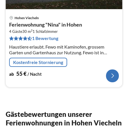
Hohen Viecheln
Pre
Ferienwohnung "Nina" in Hohen
ab
2
5
4 Gäste
30 m
1
Schlafzimmer
1 Bewertung
pr
Na
Haustiere erlaubt. Fewo mit Kaminofen, grossem
Garten und Gartenhaus zur Nutzung. Fewo ist in
separatem Gebäude. Eine steile Treppe hoch. WLAN
Kostenfreie Stornierung
kostenfrei. Nichtraucherwohnung.
55
€
ab
/ Nacht
Gästebewertungen unserer
Ferienwohnungen in Hohen Viecheln