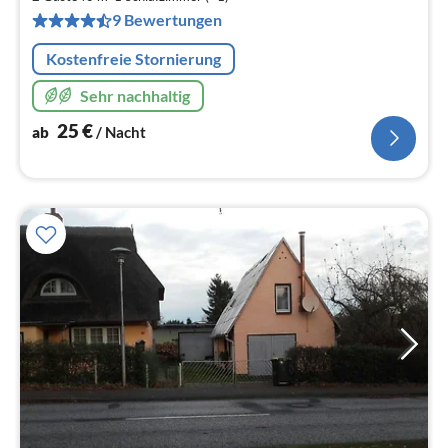
pr
9 Bewertungen
Na
Kostenfreie Stornierung
Sehr nachhaltig
25
€
ab
/ Nacht