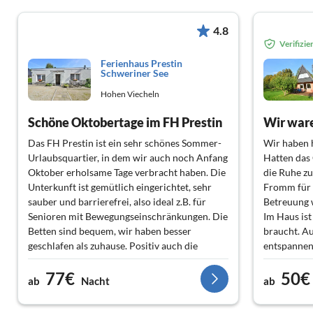
4.8
Verifizi
Ferienhaus Prestin
Schweriner See
Hohen Viecheln
Schöne Oktobertage im FH Prestin
Wir ware
Das FH Prestin ist ein sehr schönes Sommer-
Wir haben 
Urlaubsquartier, in dem wir auch noch Anfang
Hatten das
Oktober erholsame Tage verbracht haben. Die
die Ruhe zu
Unterkunft ist gemütlich eingerichtet, sehr
Fromm für 
sauber und barrierefrei, also ideal z.B. für
Betreuung 
Senioren mit Bewegungseinschränkungen. Die
Im Haus ist
Betten sind bequem, wir haben besser
braucht. Au
geschlafen als zuhause. Positiv auch die
entspannen
Möglichkeit zur Mitnutzung des großen
Sehr zu emp
77€
50€
Gartens (Obst, Grill, überdachte Sitzecke für
Frischer ka
ab
Nacht
ab
die Feriengäste). Das FH liegt sehr ruhig und
Wir kommen
optimal für den Zugang zum Schweriner See
Vielen Dan