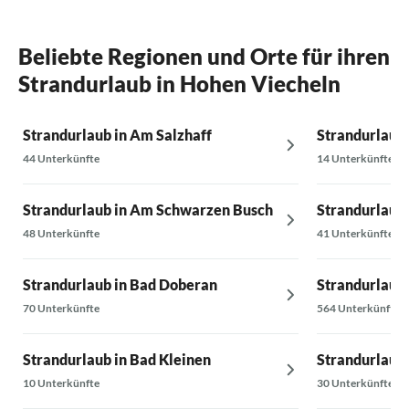
sowie für Ausflüge nach Schwerin, Wismar,
Sylke und V
Lübeck, zur Ostsee ...
Die Vermieterin, Frau Prestin, ist sehr nett
Beliebte Regionen und Orte für ihren
und hilfsbereit. Sie hat uns überrascht mit
Strandurlaub in Hohen Viecheln
diversen Annehmlichkeiten (Gläschen Sekt
zum Empfang, kleine Naschereien, frische Eier
von den Hühnern, tolles selbstgemachtes
Strandurlaub in Am Salzhaff
Strandurlaub 
Gelee).
44 Unterkünfte
14 Unterkünfte
Für alles ein herzliches Dankeschön, liebe
Frau Prestin, und Ihnen und Ihrem Sohn alles
Gute !
Strandurlaub in Am Schwarzen Busch
Strandurlaub 
48 Unterkünfte
41 Unterkünfte
Strandurlaub in Bad Doberan
Strandurlaub 
70 Unterkünfte
564 Unterkünfte
Strandurlaub in Bad Kleinen
Strandurlaub
10 Unterkünfte
30 Unterkünfte