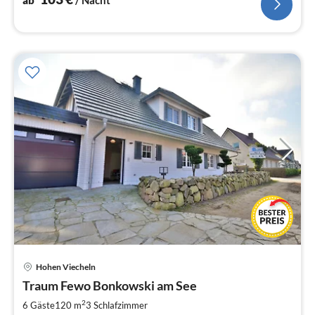
Hohen Viecheln
Pre
Traum Fewo Bonkowski am See
ab
1
2
6 Gäste
120 m
3
Schlafzimmer