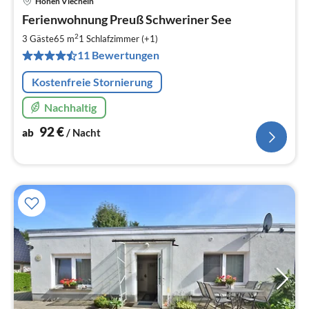
Hohen Viecheln
Pre
Ferienwohnung Preuß Schweriner See
ab
9
2
3 Gäste
65 m
1
Schlafzimmer (+1)
pr
11 Bewertungen
Na
Kostenfreie Stornierung
Nachhaltig
92
€
ab
/ Nacht