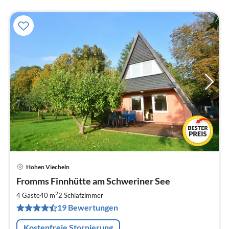
Hohen Viecheln
Pre
Fromms Finnhütte am Schweriner See
ab
5
2
4 Gäste
40 m
2
Schlafzimmer
pr
19 Bewertungen
Na
Kostenfreie Stornierung