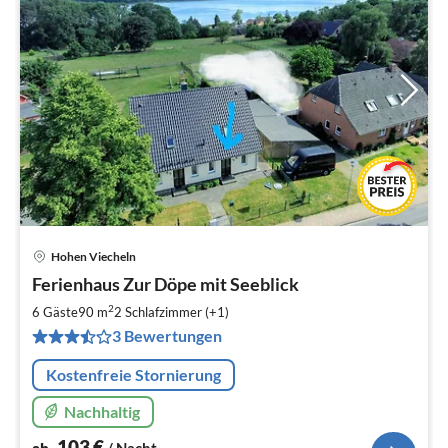
Hohen Viecheln
Pre
Ferienhaus Zur Döpe mit Seeblick
ab
1
2
6 Gäste
90 m
2
Schlafzimmer (+1)
pr
3 Bewertungen
Na
Kostenfreie Stornierung
Nachhaltig
103
€
ab
/ Nacht