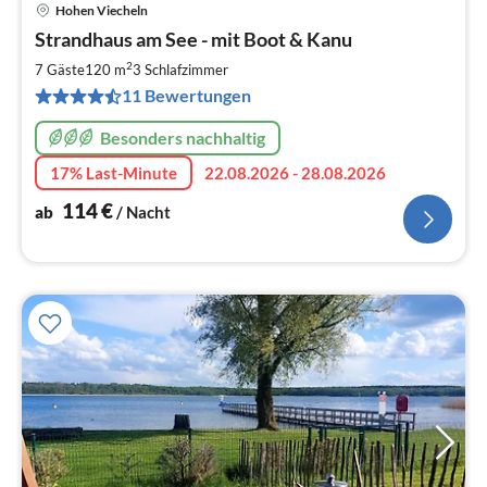
Hohen Viecheln
Pre
Strandhaus am See - mit Boot & Kanu
ab
1
2
7 Gäste
120 m
3
Schlafzimmer
pr
11 Bewertungen
Na
Besonders nachhaltig
17% Last-Minute
22.08.2026 - 28.08.2026
114
€
ab
/ Nacht