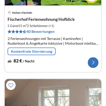
Hohen Viecheln
Pre
Fischerhof Ferienwohnung Hofblick
ab
8
2
5 Gäste
55 m
2
Schlafzimmer (+1)
pr
40 Bewertungen
Na
2 Ferienwohnungen mit Terrasse | Kaminofen |
Ruderboot & Angelkarte inklusive | Motorboot mietbar
| Auf dem Hof Badestelle, Räucherei, Imbiss,
Kostenfreie Stornierung
Seeterrasse, Angelsteg | Strand 500 m
82
€
ab
/ Nacht