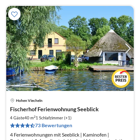
Hohen Viecheln
Pre
Fischerhof Ferienwohnung Seeblick
ab
7
2
4 Gäste
40 m
1
Schlafzimmer (+1)
pr
73 Bewertungen
Na
4 Ferienwohnungen mit Seeblick | Kaminofen |