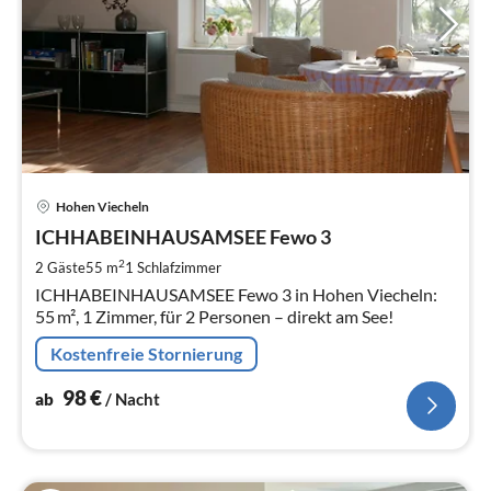
Pre
Hohen Viecheln
ab
9
ICHHABEINHAUSAMSEE Fewo 3
pr
2
2 Gäste
55 m
1
Schlafzimmer
Na
ICHHABEINHAUSAMSEE Fewo 3 in Hohen Viecheln:
55 m², 1 Zimmer, für 2 Personen – direkt am See!
Kostenfreie Stornierung
98
€
ab
/ Nacht