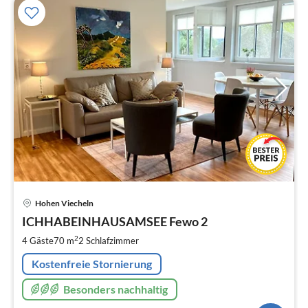
Pre
Hohen Viecheln
ab
1
ICHHABEINHAUSAMSEE Fewo 2
pr
2
4 Gäste
70 m
2
Schlafzimmer
Na
Kostenfreie Stornierung
Besonders nachhaltig