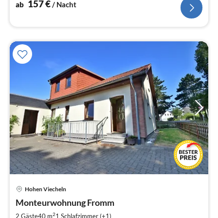
157
€
ab
/ Nacht
Hohen Viecheln
Pre
Monteurwohnung Fromm
ab
2
2
2 Gäste
40 m
1
Schlafzimmer (+1)