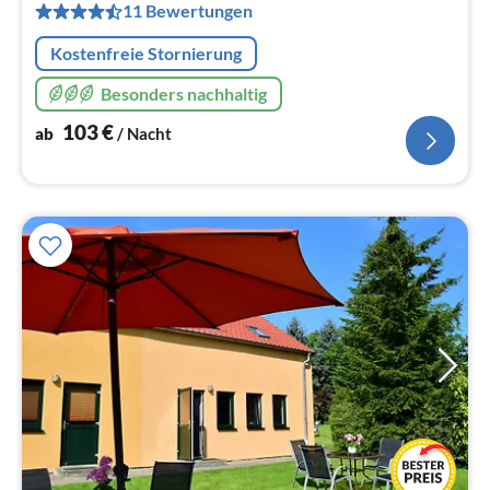
pr
11 Bewertungen
Na
Kostenfreie Stornierung
Besonders nachhaltig
103
€
ab
/ Nacht