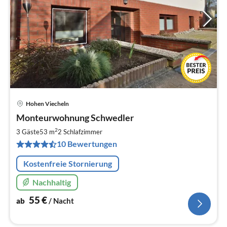
Hohen Viecheln
Pre
Monteurwohnung Schwedler
ab
5
2
3 Gäste
53 m
2
Schlafzimmer
pr
10 Bewertungen
Na
Kostenfreie Stornierung
Nachhaltig
55
€
ab
/ Nacht