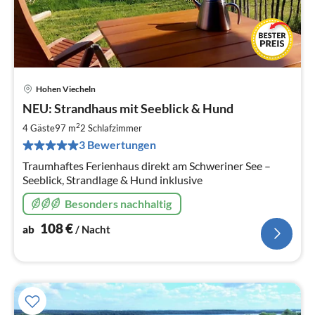
Hohen Viecheln
Pre
NEU: Strandhaus mit Seeblick & Hund
ab
1
2
4 Gäste
97 m
2
Schlafzimmer
pr
3 Bewertungen
Na
Traumhaftes Ferienhaus direkt am Schweriner See –
Seeblick, Strandlage & Hund inklusive
Besonders nachhaltig
108
€
ab
/ Nacht