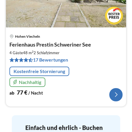
Hohen Viecheln
Pre
Ferienhaus Prestin Schweriner See
ab
7
2
4 Gäste
48 m
2
Schlafzimmer
pr
17 Bewertungen
Na
Kostenfreie Stornierung
Nachhaltig
77
€
ab
/ Nacht
Einfach und ehrlich - Buchen