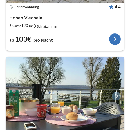
4,4
Ferienwohnung
Hohen Viecheln
2
3
6
120
Gäste
m
Schlafzimmer
103€
ab
pro Nacht