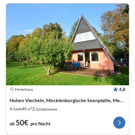
4,8
Ferienhaus
Hohen Viecheln, Mecklenburgische Seenplatte, Meckl
2
2
4
40
Gäste
m
Schlafzimmer
50€
ab
pro Nacht