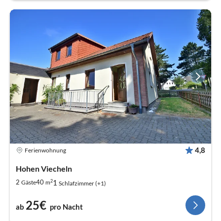
4,8
Ferienwohnung
Hohen Viecheln
2
1
2
40
Gäste
m
Schlafzimmer (+1)
25€
ab
pro Nacht