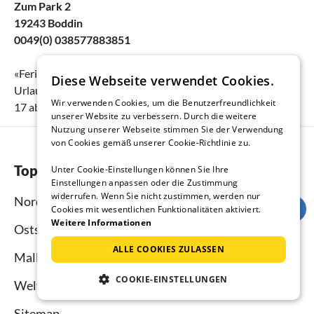
Zum Park 2
19243 Boddin
0049(0) 038577883851
«
Ferienhaus Prestin Schweriner See
» erreicht eine
Diese Webseite verwendet Cookies.
Urlauberbewertung von
4.6
(Bewertungsskala:
1
bis
5
) bei
Wir verwenden Cookies, um die Benutzerfreundlichkeit
17
abgegebenen Bewertungen.
unserer Website zu verbessern. Durch die weitere
Nutzung unserer Webseite stimmen Sie der Verwendung
von Cookies gemäß unserer Cookie-Richtlinie zu.
Top-Regionen
Unter Cookie-Einstellungen können Sie Ihre
Einstellungen anpassen oder die Zustimmung
widerrufen. Wenn Sie nicht zustimmen, werden nur
Nordsee
Cookies mit wesentlichen Funktionalitäten aktiviert.
Weitere Informationen
Ostsee
ALLE COOKIES ZULASSEN
Mallorca
COOKIE-EINSTELLUNGEN
Weltweit
Sitemap