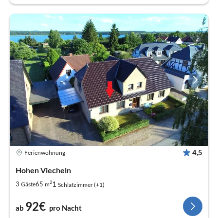
4,5
Ferienwohnung
Hohen Viecheln
2
1
3
65
Gäste
m
Schlafzimmer (+1)
92€
ab
pro Nacht