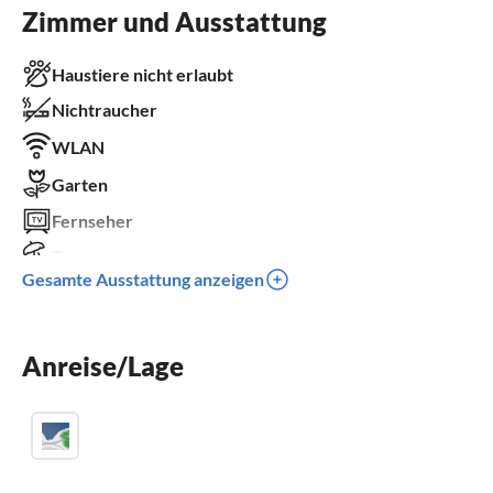
Zimmer und Ausstattung
Haustiere nicht erlaubt
Nichtraucher
WLAN
Garten
Fernseher
Terrasse
Gesamte Ausstattung anzeigen
Kinderbett
Parkplatz
Anreise/Lage
Grill