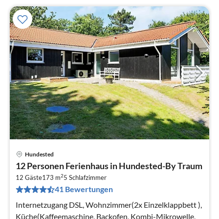
Hundested
Pre
12 Personen Ferienhaus in Hundested-By Traum
ab
2
1
12 Gäste
173 m
5
Schlafzimmer
41 Bewertungen
pr
Na
Internetzugang DSL, Wohnzimmer(2x Einzelklappbett ),
Küche(Kaffeemaschine, Backofen, Kombi-Mikrowelle,