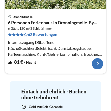
Dronningmolle
Pre
6 Personen Ferienhaus in Dronningmølle-By...
ab
2
8
6 Gäste
120 m
3
Schlafzimmer
62 Bewertungen
pr
Na
Internetzugang DSL, offene
Küche(Kochherd(elektrisch), Dunstabzugshaube,
Kaffeemaschine, Kühl-/Gefrierkombination, Trockner,
Waschmaschine)
81
€
ab
/ Nacht
Einfach und ehrlich - Buchen
ohne Gebühren!
Geld-zurück-Garantie