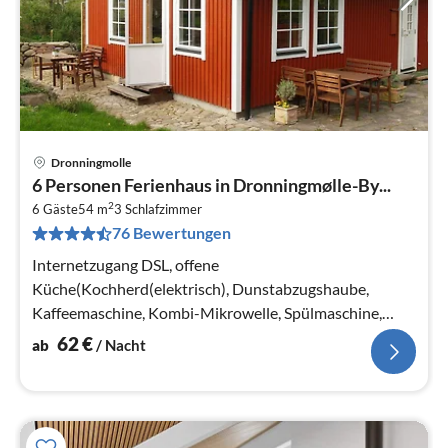
Dronningmolle
Pre
6 Personen Ferienhaus in Dronningmølle-By...
ab
2
6
6 Gäste
54 m
3
Schlafzimmer
76 Bewertungen
pr
Na
Internetzugang DSL, offene
Küche(Kochherd(elektrisch), Dunstabzugshaube,
Kaffeemaschine, Kombi-Mikrowelle, Spülmaschine,
Kühl-/Gefrierkombination),
62
€
ab
/ Nacht
Wohn-/Schlafzimmer(TV(Satellit)