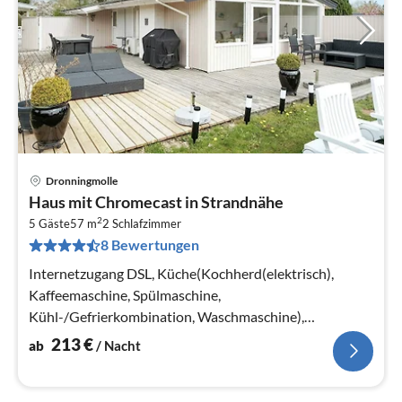
Dronningmolle
Pre
Haus mit Chromecast in Strandnähe
ab
2
2
5 Gäste
57 m
2
Schlafzimmer
8 Bewertungen
pr
Na
Internetzugang DSL, Küche(Kochherd(elektrisch),
Kaffeemaschine, Spülmaschine,
Kühl-/Gefrierkombination, Waschmaschine),
Wohn-/Schlafzimmer(Einzelbett, TV, Herd(Holz),
213
€
ab
/ Nacht
Chromecast)