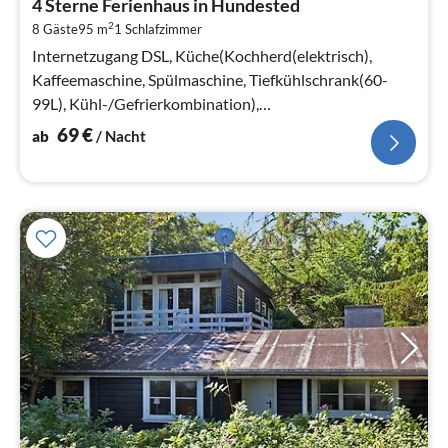
4 Sterne Ferienhaus in Hundested
6
2
8 Gäste
95 m
1
Schlafzimmer
pr
Na
Internetzugang DSL, Küche(Kochherd(elektrisch),
Kaffeemaschine, Spülmaschine, Tiefkühlschrank(60-
99L), Kühl-/Gefrierkombination),
Wohn-/Schlafzimmer(TV(dänische Fernsehsender)
69
€
ab
/ Nacht