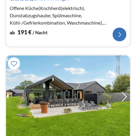
Na
Offene Küche(Kochherd(elektrisch),
Dunstabzugshaube, Spülmaschine,
Kühl-/Gefrierkombination, Waschmaschine),
Wohn-/Schlafzimmer(45 m2)
191
€
ab
/ Nacht