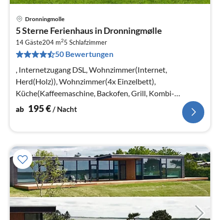
Dronningmolle
Pre
5 Sterne Ferienhaus in Dronningmølle
ab
2
1
14 Gäste
204 m
5
Schlafzimmer
50 Bewertungen
pr
Na
, Internetzugang DSL, Wohnzimmer(Internet,
Herd(Holz)), Wohnzimmer(4x Einzelbett),
Küche(Kaffeemaschine, Backofen, Grill, Kombi-
Mikrowelle, Spülmaschine, Kühlschrank, Kühl-/Gefrier...
195
€
ab
/ Nacht