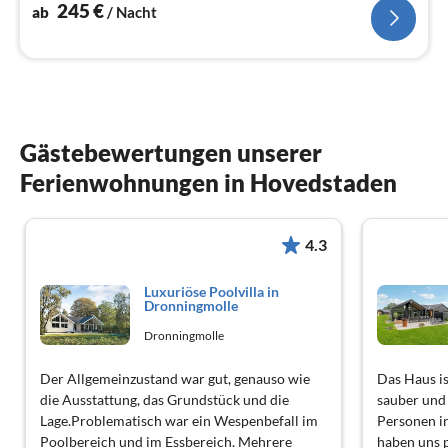
Spülmaschine, Kühl-/Gefrierkombination, Hochst...
245
€
ab
/ Nacht
Gästebewertungen unserer
Ferienwohnungen in Hovedstaden
4.3
Luxuriöse Poolvilla in
Dronningmolle
Dronningmolle
Der Allgemeinzustand war gut, genauso wie
Das Haus is
die Ausstattung, das Grundstück und die
sauber und 
Lage.Problematisch war ein Wespenbefall im
Personen in
Poolbereich und im Essbereich. Mehrere
haben uns 