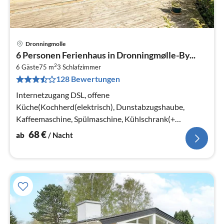
Dronningmolle
Pre
6 Personen Ferienhaus in Dronningmølle-By...
ab
2
6
6 Gäste
75 m
3
Schlafzimmer
128 Bewertungen
pr
Na
Internetzugang DSL, offene
Küche(Kochherd(elektrisch), Dunstabzugshaube,
Kaffeemaschine, Spülmaschine, Kühlschrank(+
Gefrierfach), Waschmaschine), Wohn-/Schlafzimmer(40
68
€
ab
/ Nacht
m2)