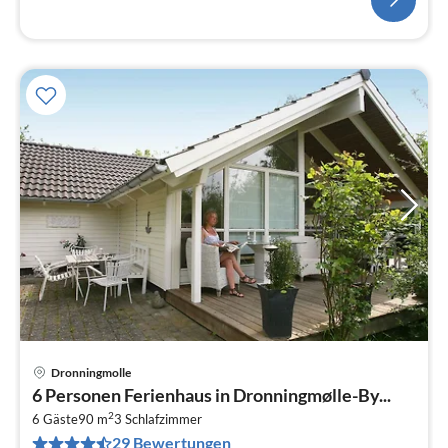
Dronningmolle
Pre
6 Personen Ferienhaus in Dronningmølle-By...
ab
2
1
6 Gäste
90 m
3
Schlafzimmer
29 Bewertungen
pr