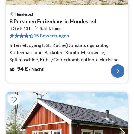
Hundested
Pre
8 Personen Ferienhaus in Hundested
ab
2
9
8 Gäste
131 m
4
Schlafzimmer
15 Bewertungen
pr
Na
Internetzugang DSL, Küche(Dunstabzugshaube,
Kaffeemaschine, Backofen, Kombi-Mikrowelle,
Spülmaschine, Kühl-/Gefrierkombination, elektrische
Kochplatten)
94
€
ab
/ Nacht