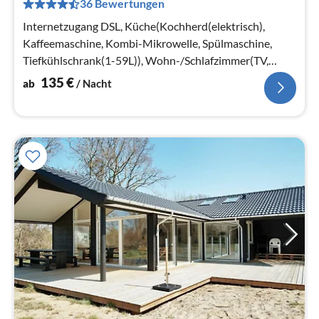
36 Bewertungen
pr
Na
Internetzugang DSL, Küche(Kochherd(elektrisch),
Kaffeemaschine, Kombi-Mikrowelle, Spülmaschine,
Tiefkühlschrank(1-59L)), Wohn-/Schlafzimmer(TV,
Herd(Holz))
135
€
ab
/ Nacht