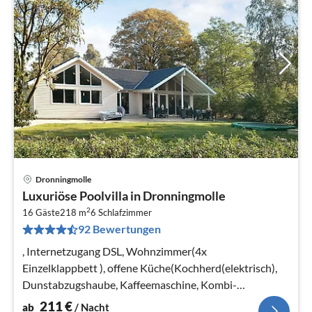
Dronningmolle
Pre
Luxuriöse Poolvilla in Dronningmolle
ab
2
2
16 Gäste
218 m
6
Schlafzimmer
92 Bewertungen
pr
Na
, Internetzugang DSL, Wohnzimmer(4x
Einzelklappbett ), offene Küche(Kochherd(elektrisch),
Dunstabzugshaube, Kaffeemaschine, Kombi-
Mikrowelle, Spülmaschine, Tiefkühlschrank(60-99L)
211
€
ab
/ Nacht