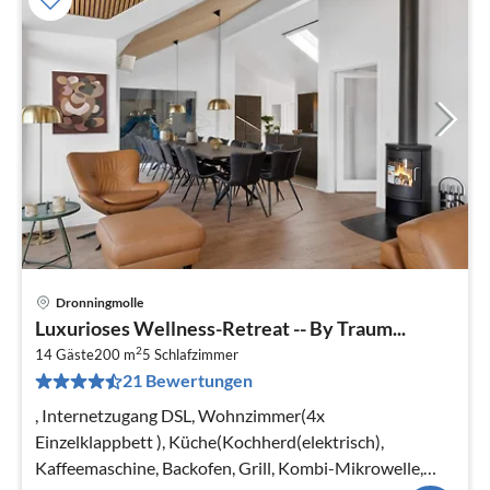
Dronningmolle
Pre
Luxurioses Wellness-Retreat -- By Traum...
ab
2
2
14 Gäste
200 m
5
Schlafzimmer
21 Bewertungen
pr
Na
, Internetzugang DSL, Wohnzimmer(4x
Einzelklappbett ), Küche(Kochherd(elektrisch),
Kaffeemaschine, Backofen, Grill, Kombi-Mikrowelle,