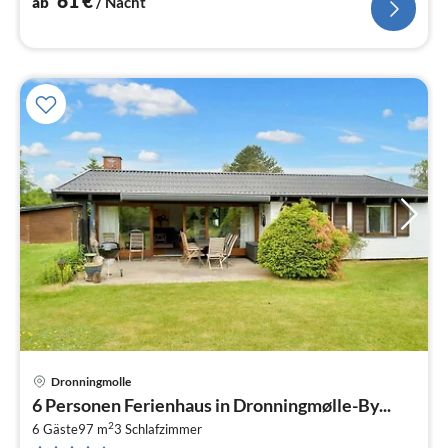
61
€
ab
/ Nacht
Dronningmolle
Pre
6 Personen Ferienhaus in Dronningmølle-By...
ab
2
1
6 Gäste
97 m
3
Schlafzimmer