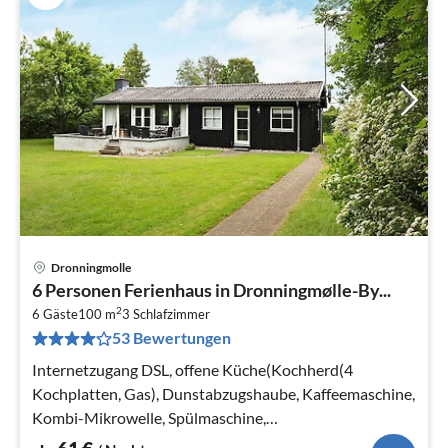
Dronningmolle
Pre
6 Personen Ferienhaus in Dronningmølle-By...
ab
2
6
6 Gäste
100 m
3
Schlafzimmer
53 Bewertungen
pr
Na
Internetzugang DSL, offene Küche(Kochherd(4
Kochplatten, Gas), Dunstabzugshaube, Kaffeemaschine,
Kombi-Mikrowelle, Spülmaschine,
Kühl-/Gefrierkombination, Trockner, Waschmaschine)