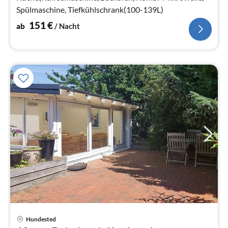
Spülmaschine, Tiefkühlschrank(100-139L)
151
€
ab
/ Nacht
Pre
Hundested
ab