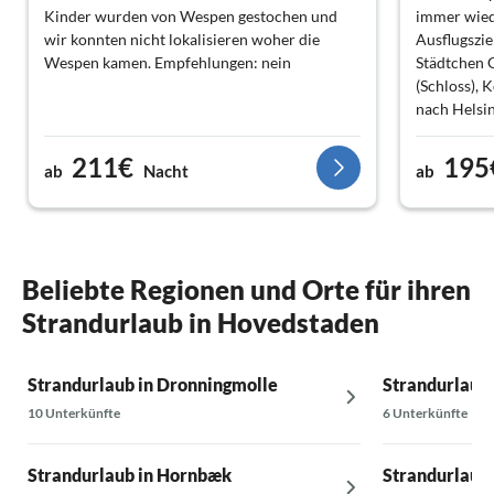
Kinder wurden von Wespen gestochen und
immer wied
wir konnten nicht lokalisieren woher die
Ausflugszie
Wespen kamen. Empfehlungen: nein
Städtchen G
(Schloss), 
nach Helsi
211€
195
ab
Nacht
ab
Beliebte Regionen und Orte für ihren
Strandurlaub in Hovedstaden
Strandurlaub in Dronningmolle
Strandurlaub 
10 Unterkünfte
6 Unterkünfte
Strandurlaub in Hornbæk
Strandurlaub