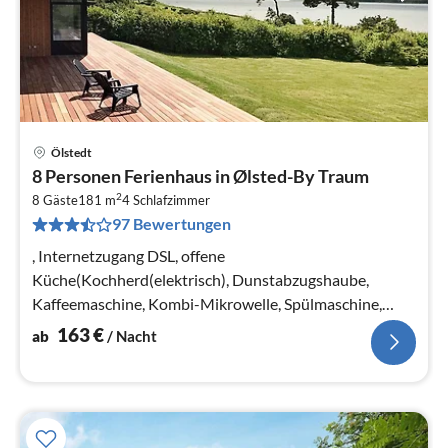
Ölstedt
Pre
8 Personen Ferienhaus in Ølsted-By Traum
ab
2
1
8 Gäste
181 m
4
Schlafzimmer
97 Bewertungen
pr
Na
, Internetzugang DSL, offene
Küche(Kochherd(elektrisch), Dunstabzugshaube,
Kaffeemaschine, Kombi-Mikrowelle, Spülmaschine,
Kühl-/Gefrierkombination, Trockner, Waschmaschine)
163
€
ab
/ Nacht