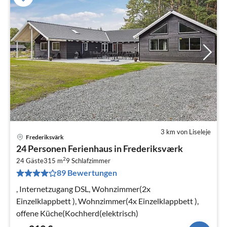
3 km von Liseleje
Frederiksvärk
Pre
24 Personen Ferienhaus in Frederiksværk
ab
2
2
24 Gäste
315 m
9
Schlafzimmer
89 Bewertungen
pr
Na
, Internetzugang DSL, Wohnzimmer(2x
Einzelklappbett ), Wohnzimmer(4x Einzelklappbett ),
offene Küche(Kochherd(elektrisch)