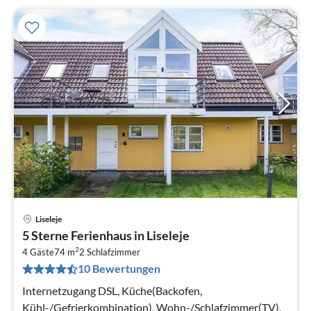
Liseleje
Pre
5 Sterne Ferienhaus in Liseleje
ab
2
7
4 Gäste
74 m
2
Schlafzimmer
10 Bewertungen
pr
Na
Internetzugang DSL, Küche(Backofen,
Kühl-/Gefrierkombination), Wohn-/Schlafzimmer(TV),