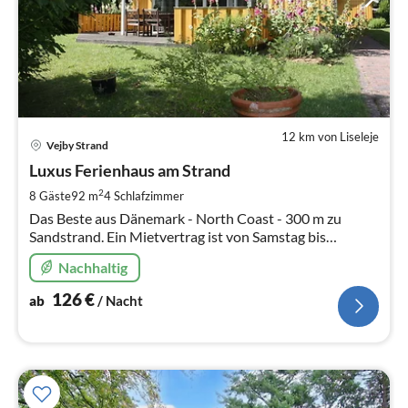
12 km von Liseleje
Pre
Vejby Strand
ab
1
Luxus Ferienhaus am Strand
pr
2
8 Gäste
92 m
4
Schlafzimmer
Na
Das Beste aus Dänemark - North Coast - 300 m zu
Sandstrand. Ein Mietvertrag ist von Samstag bis
Samstag. Es kann eine Woche, 14 Tage oder mehr sein.
Nachhaltig
126
€
ab
/ Nacht