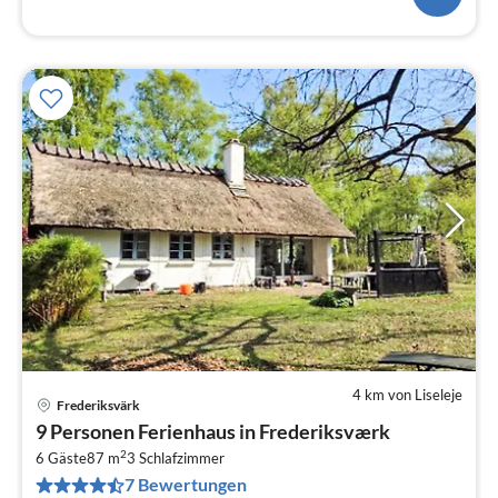
4 km von Liseleje
Frederiksvärk
Pre
9 Personen Ferienhaus in Frederiksværk
ab
2
7
6 Gäste
87 m
3
Schlafzimmer
7 Bewertungen
pr