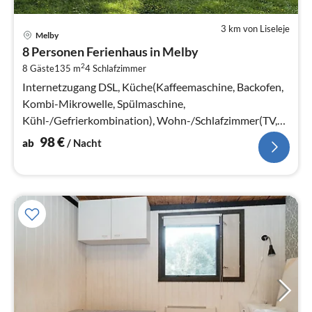
3 km von Liseleje
Pre
Melby
ab
8 Personen Ferienhaus in Melby
9
2
8 Gäste
135 m
4
Schlafzimmer
pr
Na
Internetzugang DSL, Küche(Kaffeemaschine, Backofen,
Kombi-Mikrowelle, Spülmaschine,
Kühl-/Gefrierkombination), Wohn-/Schlafzimmer(TV,
Herd(Holz)), Schlafzimmer(Doppelbett)
98
€
ab
/ Nacht