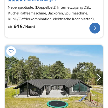
pr
Na
Nebengebäude: (Doppelbett) Internetzugang DSL,
Küche(Kaffeemaschine, Backofen, Spülmaschine,
Kühl-/Gefrierkombination, elektrische Kochplatten),
Wohn-/Schlafzimmer(Herd(Holz))
64
€
ab
/ Nacht