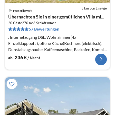
3 km von Liseleje
Frederiksvärk
Pre
Übernachten Sie in einer gemütlichen Villa mi...
ab
2
2
20 Gäste
270 m
8
Schlafzimmer
57 Bewertungen
pr
Na
, Internetzugang DSL, Wohnzimmer(4x
Einzelklappbett ), offene Küche(Kochherd(elektrisch),
Dunstabzugshaube, Kaffeemaschine, Backofen, Kombi-
Mikrowelle, Spülmaschine, Kühlschrank, T...
236
€
ab
/ Nacht