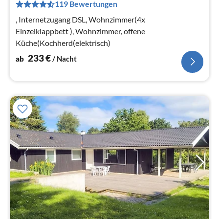
119 Bewertungen
pr
Na
, Internetzugang DSL, Wohnzimmer(4x
Einzelklappbett ), Wohnzimmer, offene
Küche(Kochherd(elektrisch)
233
€
ab
/ Nacht