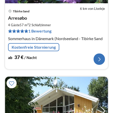
6 km von Liseleje
Tibirke Sand
Pre
Arresøbo
ab
3
2
4 Gäste
57 m
2
Schlafzimmer
pr
1 Bewertung
Na
Sommerhaus in Dänemark (Nordseeland - Tibirke Sand
Kostenfreie Stornierung
37
€
ab
/ Nacht