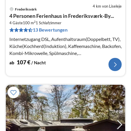
4 km von Liseleje
Frederiksvärk
Pre
4 Personen Ferienhaus in Frederiksværk-By...
ab
2
1
4 Gäste
100 m
1
Schlafzimmer
13 Bewertungen
pr
Na
Internetzugang DSL, Aufenthaltsraum(Doppelbett, TV),
Küche(Kochherd(Induktion), Kaffeemaschine, Backofen,
Kombi-Mikrowelle, Spülmaschine,
Kühl-/Gefrierkombination)
107
€
ab
/ Nacht