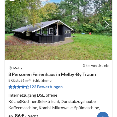
3 km von Liseleje
Melby
Pre
8 Personen Ferienhaus in Melby-By Traum
ab
2
8
8 Gäste
86 m
4
Schlafzimmer
123 Bewertungen
pr
Na
Internetzugang DSL, offene
Küche(Kochherd(elektrisch), Dunstabzugshaube,
Kaffeemaschine, Kombi-Mikrowelle, Spülmaschine,
Kühl-/Gefrierkombination, Waschmaschine)
86
€
ab
/ Nacht