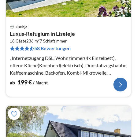
Liseleje
Pre
Luxus-Refugium in Liseleje
ab
2
1
18 Gäste
236 m
7
Schlafzimmer
58 Bewertungen
pr
Na
, Internetzugang DSL, Wohnzimmer(4x Einzelbett),
offene Küche(Kochherd(elektrisch), Dunstabzugshaube,
Kaffeemaschine, Backofen, Kombi-Mikrowelle,
Spülmaschine, Tiefkühlschrank(60-9...
199
€
ab
/ Nacht