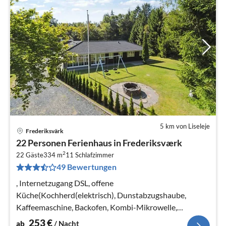
5 km von Liseleje
Frederiksvärk
Pre
22 Personen Ferienhaus in Frederiksværk
ab
2
2
22 Gäste
334 m
11
Schlafzimmer
49 Bewertungen
pr
Na
, Internetzugang DSL, offene
Küche(Kochherd(elektrisch), Dunstabzugshaube,
Kaffeemaschine, Backofen, Kombi-Mikrowelle,
Spülmaschine, Kühlschrank, Tiefkühlschrank(200-249L)
253
€
ab
/ Nacht