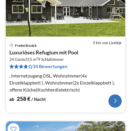
3 km von Liseleje
Frederiksvärk
Pre
Luxuriöses Refugium mit Pool
ab
2
2
24 Gäste
315 m
9
Schlafzimmer
34 Bewertungen
pr
Na
, Internetzugang DSL, Wohnzimmer(4x
Einzelklappbett ), Wohnzimmer(2x Einzelklappbett ),
offene Küche(Kochherd(elektrisch)
258
€
ab
/ Nacht