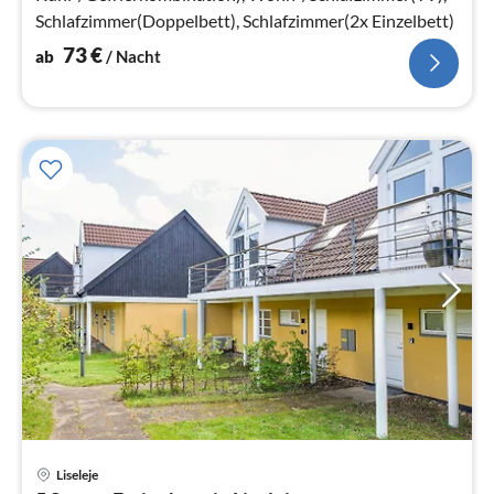
Schlafzimmer(Doppelbett), Schlafzimmer(2x Einzelbett)
73
€
ab
/ Nacht
Liseleje
Pre