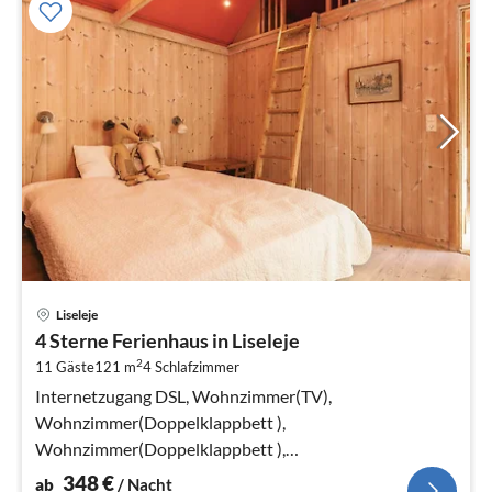
Pre
Liseleje
ab
4 Sterne Ferienhaus in Liseleje
3
2
11 Gäste
121 m
4
Schlafzimmer
pr
Na
Internetzugang DSL, Wohnzimmer(TV),
Wohnzimmer(Doppelklappbett ),
Wohnzimmer(Doppelklappbett ),
Küche(Kochherd(Induktion)
348
€
ab
/ Nacht