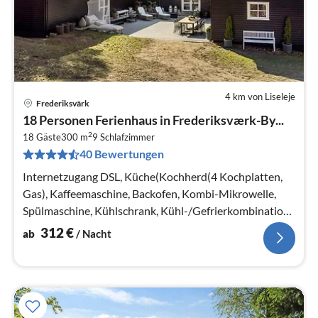
4 km von Liseleje
Frederiksvärk
Pre
18 Personen Ferienhaus in Frederiksværk-By...
ab
2
3
18 Gäste
300 m
9
Schlafzimmer
40 Bewertungen
pr
Na
Internetzugang DSL, Küche(Kochherd(4 Kochplatten,
Gas), Kaffeemaschine, Backofen, Kombi-Mikrowelle,
Spülmaschine, Kühlschrank, Kühl-/Gefrierkombination,
Trockner, Waschmaschine)
312
€
ab
/ Nacht