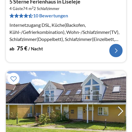
5 Sterne Ferienhaus in Liseleje
ab
2
7
4 Gäste
74 m
2
Schlafzimmer
10 Bewertungen
pr
Na
Internetzugang DSL, Küche(Backofen,
Kühl-/Gefrierkombination), Wohn-/Schlafzimmer(TV),
Schlafzimmer(Doppelbett), Schlafzimmer(Einzelbett,
Einzelklappbett )
75
€
ab
/ Nacht