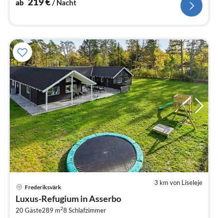
219
€
ab
/ Nacht
3 km von Liseleje
Frederiksvärk
Pre
Luxus-Refugium in Asserbo
ab
2
2
20 Gäste
289 m
8
Schlafzimmer