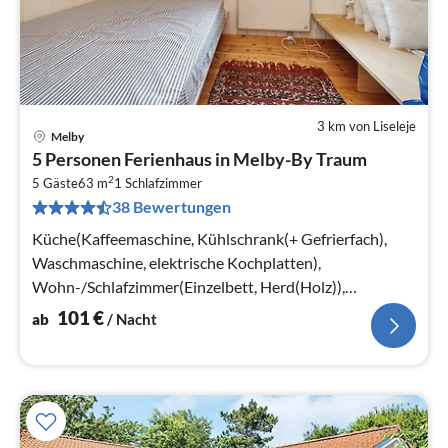
3 km von Liseleje
Melby
Pre
5 Personen Ferienhaus in Melby-By Traum
ab
2
1
5 Gäste
63 m
1
Schlafzimmer
38 Bewertungen
pr
Na
Küche(Kaffeemaschine, Kühlschrank(+ Gefrierfach),
Waschmaschine, elektrische Kochplatten),
Wohn-/Schlafzimmer(Einzelbett, Herd(Holz)),
Schlafzimmer(2x Einzelbett)
101
€
ab
/ Nacht