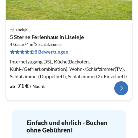
Liseleje
Pre
5 Sterne Ferienhaus in Liseleje
ab
2
7
4 Gäste
74 m
2
Schlafzimmer
8 Bewertungen
pr
Na
Internetzugang DSL, Küche(Backofen,
Kühl-/Gefrierkombination), Wohn-/Schlafzimmer(TV),
Schlafzimmer(Doppelbett), Schlafzimmer(2x Einzelbett)
71
€
ab
/ Nacht
Einfach und ehrlich - Buchen
ohne Gebühren!