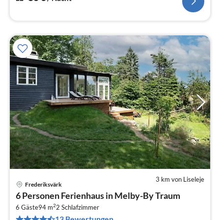
3 km von Liseleje
Frederiksvärk
Pre
6 Personen Ferienhaus in Melby-By Traum
ab
2
6
6 Gäste
94 m
2
Schlafzimmer
13 Bewertungen