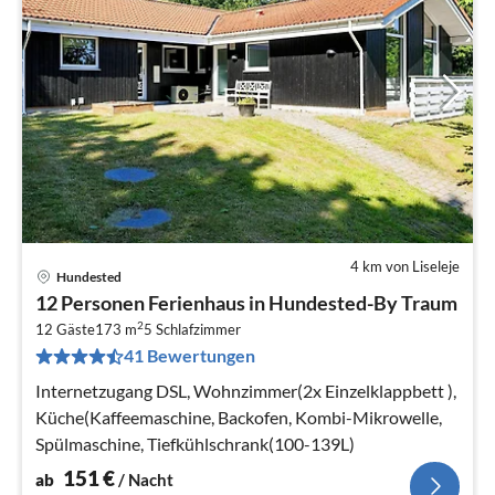
4 km von Liseleje
Hundested
Pre
12 Personen Ferienhaus in Hundested-By Traum
ab
2
1
12 Gäste
173 m
5
Schlafzimmer
41 Bewertungen
pr
Na
Internetzugang DSL, Wohnzimmer(2x Einzelklappbett ),
Küche(Kaffeemaschine, Backofen, Kombi-Mikrowelle,
Spülmaschine, Tiefkühlschrank(100-139L)
151
€
ab
/ Nacht