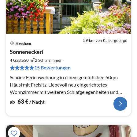
39 km von Kaisergebirge
Hausham
Pre
Sonneneckerl
ab
6
2
4 Gäste
50 m
2
Schlafzimmer
pr
15 Bewertungen
Na
Schöne Ferienwohnung in einem gemütlichen 50qm
Häusl mit Freisitz. Liebevoll neu eingerichtetes
Wohnzimmer mit weiteren Schlafgelegenheiten und
separatem Schlafzimmer .
63
€
ab
/ Nacht