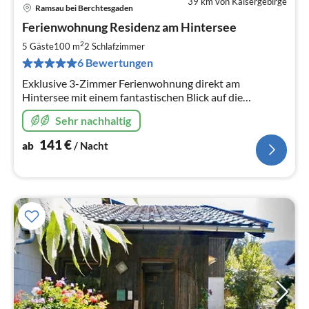
39 km von Kaisergebirge
Ramsau bei Berchtesgaden
Pre
Ferienwohnung Residenz am Hintersee
ab
1
2
5 Gäste
100 m
2
Schlafzimmer
pr
6 Bewertungen
Na
Exklusive 3-Zimmer Ferienwohnung direkt am
Hintersee mit einem fantastischen Blick auf die
wunderschöne Umgebung. Stromversogung seit 2019
Sehr nachhaltig
zu 100% aus regenerativen Energien.
141
€
ab
/ Nacht