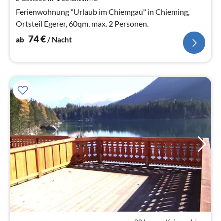
Na
Ferienwohnung "Urlaub im Chiemgau" in Chieming,
Ortsteil Egerer, 60qm, max. 2 Personen.
74
€
ab
/ Nacht