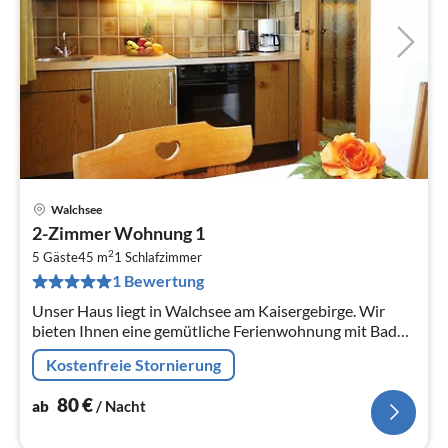
Walchsee
Pre
2-Zimmer Wohnung 1
ab
2
8
5 Gäste
45 m
1
Schlafzimmer
1 Bewertung
pr
Na
Unser Haus liegt in Walchsee am Kaisergebirge. Wir
bieten Ihnen eine gemütliche Ferienwohnung mit Bad
(WC, Dusche und Waschbecken)
Kostenfreie Stornierung
80
€
ab
/ Nacht