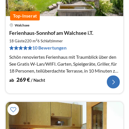
Top-Inserat
Walchsee
Pre
Ferienhaus-Sonnhof am Walchsee i.T.
ab
2
2
18 Gäste
220 m
6
Schlafzimmer
pr
10 Bewertungen
Na
Schön renoviertes Ferienhaus mit Traumblick über den
See Gratis W-Lan/WIFI. Garten, Spielgeräte, Griller, für
18 Personen, teilüberdachte Terrasse, in 10 Minuten zu
Fuß beim See
269
€
ab
/ Nacht