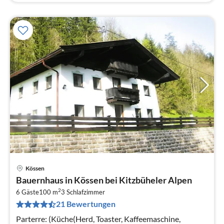
Kössen
Pre
Bauernhaus in Kössen bei Kitzbüheler Alpen
ab
2
7
6 Gäste
100 m
3
Schlafzimmer
21 Bewertungen
pr
Na
Parterre: (Küche(Herd, Toaster, Kaffeemaschine,