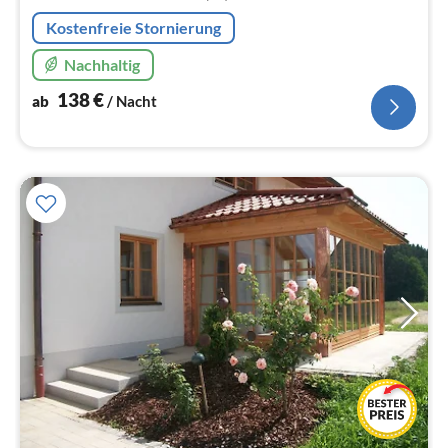
Na
Kostenfreie Stornierung
Nachhaltig
138
€
ab
/ Nacht