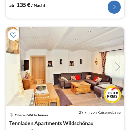
135
€
ab
/ Nacht
29 km von Kaisergebirge
Pre
Oberau Wildschönau
ab
1
Tennladen Apartments Wildschönau