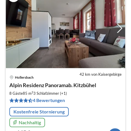
42 km von Kaisergebirge
Hollersbach
Pre
Alpin Residenz Panoramab. Kitzbühel
ab
1
2
8 Gäste
85 m
3
Schlafzimmer (+1)
pr
4 Bewertungen
Na
Kostenfreie Stornierung
Nachhaltig