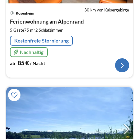
30 km von Kaisergebirge
Pre
Rosenheim
ab
8
Ferienwohnung am Alpenrand
pr
2
5 Gäste
75 m
2
Schlafzimmer
Na
Kostenfreie Stornierung
Nachhaltig
85
€
ab
/ Nacht