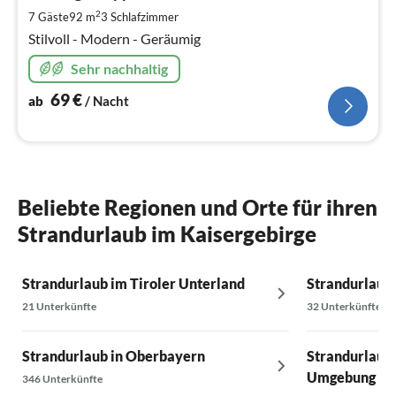
pr
2
7 Gäste
92 m
3
Schlafzimmer
Na
Stilvoll - Modern - Geräumig
Sehr nachhaltig
69
€
ab
/ Nacht
Beliebte Regionen und Orte für ihren
Strandurlaub im Kaisergebirge
Strandurlaub im Tiroler Unterland
Strandurlaub
21 Unterkünfte
32 Unterkünfte
Strandurlaub in Oberbayern
Strandurlaub 
Umgebung
346 Unterkünfte