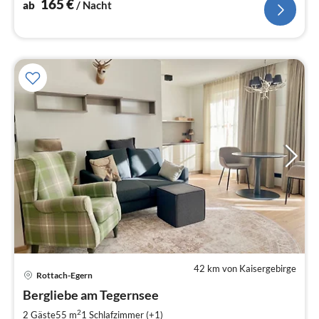
165
€
ab
/ Nacht
42 km von Kaisergebirge
Pre
Rottach-Egern
ab
1
Bergliebe am Tegernsee
pr
2
2 Gäste
55 m
1
Schlafzimmer (+1)