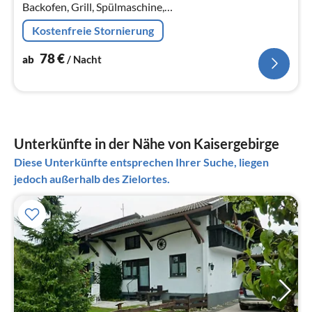
Backofen, Grill, Spülmaschine,
Kühl-/Gefrierkombination),
Kostenfreie Stornierung
Wohn-/Schlafzimmer(Schlafcouch 1 Pers., TV(Satellit),
Radio)
78
€
ab
/ Nacht
Unterkünfte in der Nähe von Kaisergebirge
Diese Unterkünfte entsprechen Ihrer Suche, liegen
jedoch außerhalb des Zielortes.