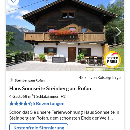
43 km von Kaisergebirge
Steinberg am Rofan
Pre
Haus Sonnseite Steinberg am Rofan
ab
6
2
4 Gäste
68 m
1
Schlafzimmer (+1)
pr
5 Bewertungen
Na
Schön das Sie unsere Ferienwohnung Haus Sonnseite in
Steinberg am Rofan, dem schönsten Ende der Welt
gefunden haben. Wir freuen uns, Sie bald als unsere
Kostenfreie Stornierung
Gäste begrüßen zu dürfen.