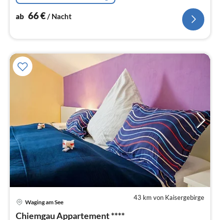
66
€
ab
/ Nacht
43 km von Kaisergebirge
Pre
Waging am See
ab
6
Chiemgau Appartement ****