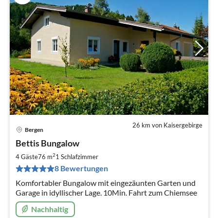
26 km von Kaisergebirge
Bergen
Pre
Bettis Bungalow
ab
1
2
4 Gäste
76 m
1
Schlafzimmer
pr
8 Bewertungen
Na
Komfortabler Bungalow mit eingezäunten Garten und
Garage in idyllischer Lage. 10Min. Fahrt zum Chiemsee
Nachhaltig