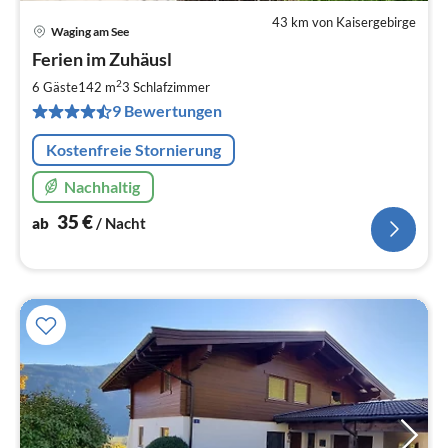
43 km von Kaisergebirge
Waging am See
Pre
Ferien im Zuhäusl
ab
3
2
6 Gäste
142 m
3
Schlafzimmer
pr
9 Bewertungen
Na
Kostenfreie Stornierung
Nachhaltig
35
€
ab
/ Nacht