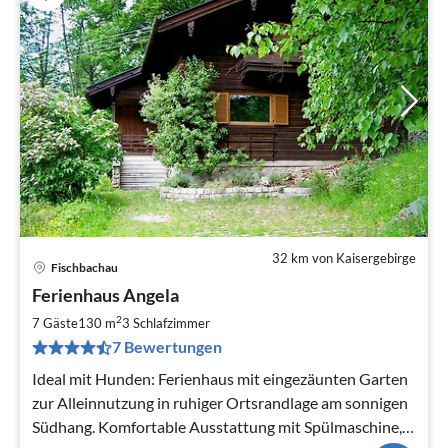
32 km von Kaisergebirge
Fischbachau
Pre
Ferienhaus Angela
ab
1
2
7 Gäste
130 m
3
Schlafzimmer
pr
7 Bewertungen
Na
Ideal mit Hunden: Ferienhaus mit eingezäunten Garten
zur Alleinnutzung in ruhiger Ortsrandlage am sonnigen
Südhang. Komfortable Ausstattung mit Spülmaschine,