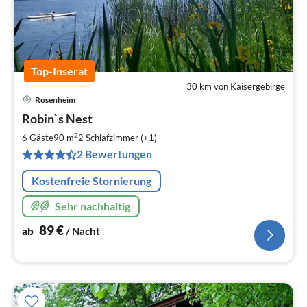
Top-Inserat
30 km von Kaisergebirge
Rosenheim
Pre
Robin`s Nest
ab
8
2
6 Gäste
90 m
2
Schlafzimmer (+1)
pr
2 Bewertungen
Na
Kostenfreie Stornierung
Sehr nachhaltig
89
€
ab
/ Nacht