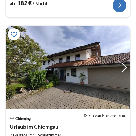
WLAN
182
€
ab
/ Nacht
32 km von Kaisergebirge
Pre
Chieming
ab
7
Urlaub im Chiemgau
pr
2
2 Gäste
60 m
1
Schlafzimmer