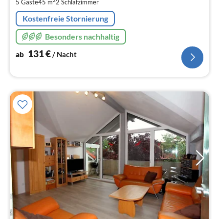
pr
2
5 Gäste
45 m
2
Schlafzimmer
Na
Kostenfreie Stornierung
Besonders nachhaltig
131
€
ab
/ Nacht