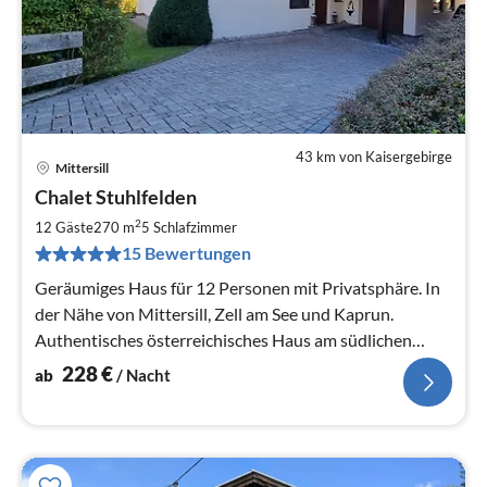
43 km von Kaisergebirge
Mittersill
Pre
Chalet Stuhlfelden
ab
2
2
12 Gäste
270 m
5
Schlafzimmer
pr
15 Bewertungen
Na
Geräumiges Haus für 12 Personen mit Privatsphäre. In
der Nähe von Mittersill, Zell am See und Kaprun.
Authentisches österreichisches Haus am südlichen
Berghang, mit herrlichem Blick auf die Berge.
228
€
ab
/ Nacht