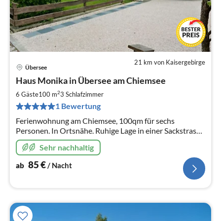
21 km von Kaisergebirge
Übersee
Pre
Haus Monika in Übersee am Chiemsee
ab
8
2
6 Gäste
100 m
3
Schlafzimmer
pr
1 Bewertung
Na
Ferienwohnung am Chiemsee, 100qm für sechs
Personen. In Ortsnähe. Ruhige Lage in einer Sackstrasse.
In eine Doppelhaushälfte wie Ihr Zuhause. „Ihre vier
Sehr nachhaltig
Wände!“
85
€
ab
/ Nacht