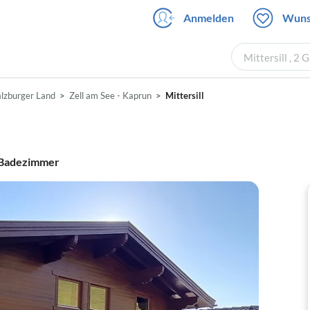
Anmelden
Wuns
Mittersill , 2
alzburger Land
Zell am See - Kaprun
Mittersill
Badezimmer