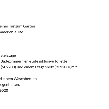
iner Tür zum Garten
mmer en-suite
rste Etage
adezimmern en-suite inklusive Toilette
n (90x200) und einem Etagenbett (90x200), mit
nd einem Waschbecken
legenheiten.
2020