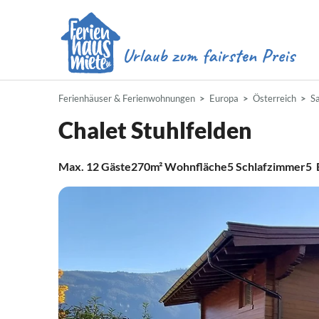
Ferienhäuser & Ferienwohnungen
Europa
Österreich
S
Chalet Stuhlfelden
Max.
12
Gäste
270m²
Wohnfläche
5
Schlafzimmer
5