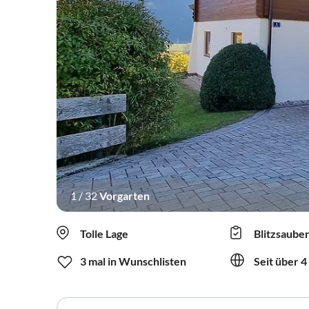
1
/
32
Vorgarten
Tolle Lage
Blitzsaube
3 mal in Wunschlisten
Seit über 4