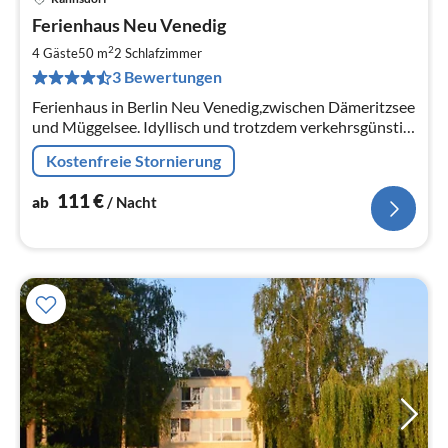
Pre
Ferienhaus Neu Venedig
ab
1
2
4 Gäste
50 m
2
Schlafzimmer
pr
3 Bewertungen
Na
Ferienhaus in Berlin Neu Venedig,zwischen Dämeritzsee
und Müggelsee. Idyllisch und trotzdem verkehrsgünstig
gelegen. Auf 1000 qm Grundstück.
Kostenfreie Stornierung
111
€
ab
/ Nacht