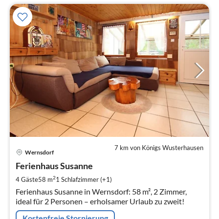
7 km von Königs Wusterhausen
Pre
Wernsdorf
ab
8
Ferienhaus Susanne
pr
2
4 Gäste
58 m
1
Schlafzimmer (+1)
Na
Ferienhaus Susanne in Wernsdorf: 58 m², 2 Zimmer,
ideal für 2 Personen – erholsamer Urlaub zu zweit!
Kostenfreie Stornierung