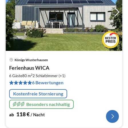
Königs Wusterhausen
Pre
Ferienhaus WICA
ab
1
2
6 Gäste
80 m
2
Schlafzimmer (+1)
pr
6 Bewertungen
Na
Kostenfreie Stornierung
Besonders nachhaltig
118
€
ab
/ Nacht