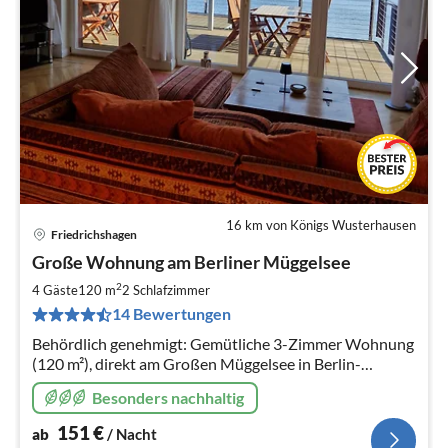
16 km von Königs Wusterhausen
Friedrichshagen
Pre
Große Wohnung am Berliner Müggelsee
ab
1
2
4 Gäste
120 m
2
Schlafzimmer
pr
14 Bewertungen
Na
Behördlich genehmigt: Gemütliche 3-Zimmer Wohnung
(120 m²), direkt am Großen Müggelsee in Berlin-
Friedrichshagen. Einladender, sonnenseitiger Balkon
Besonders nachhaltig
zum See mit traumhaftem Blick.
151
€
ab
/ Nacht