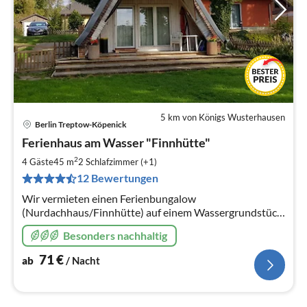
5 km von Königs Wusterhausen
Berlin Treptow-Köpenick
Pre
Ferienhaus am Wasser "Finnhütte"
ab
7
2
4 Gäste
45 m
2
Schlafzimmer (+1)
pr
12 Bewertungen
Na
Wir vermieten einen Ferienbungalow
(Nurdachhaus/Finnhütte) auf einem Wassergrundstück
von ca. 300m². Zum Grundstück gehört ein eigener
Besonders nachhaltig
Boots- und Badesteg mit Badeplattform.
71
€
ab
/ Nacht