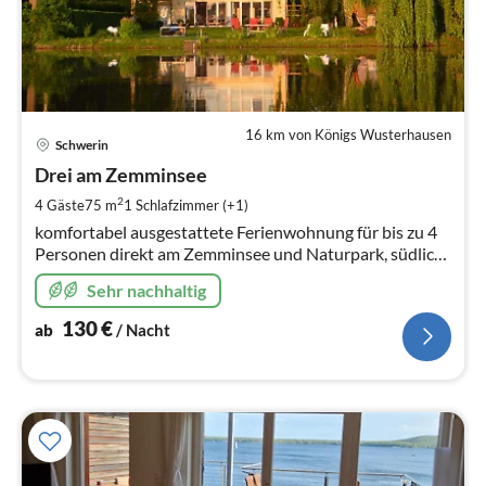
16 km von Königs Wusterhausen
Pre
Schwerin
ab
1
Drei am Zemminsee
pr
2
4 Gäste
75 m
1
Schlafzimmer (+1)
Na
komfortabel ausgestattete Ferienwohnung für bis zu 4
Personen direkt am Zemminsee und Naturpark, südlich
von Königs Wusterhausen und Berlin
Sehr nachhaltig
130
€
ab
/ Nacht