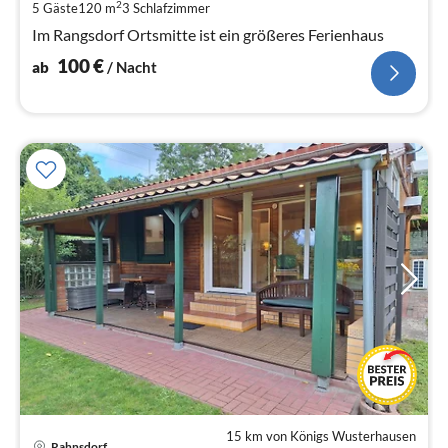
pr
2
5 Gäste
120 m
3
Schlafzimmer
Na
Im Rangsdorf Ortsmitte ist ein größeres Ferienhaus
100
€
ab
/ Nacht
15 km von Königs Wusterhausen
Rahnsdorf