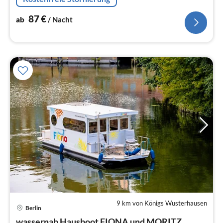
87
€
ab
/ Nacht
9 km von Königs Wusterhausen
Pre
Berlin
ab
wassernah Hausboot FIONA und MORITZ