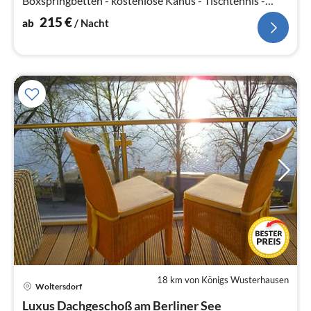
Boxspringbetten - kostenlose Kanus - Tischtennis -
Wlan frei - 2 Parkplätze kostenlos
215
€
ab
/ Nacht
18 km von Königs Wusterhausen
Woltersdorf
Pre
Luxus Dachgeschoß am Berliner See
ab