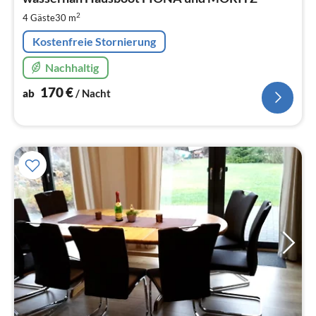
1
pr
2
4 Gäste
30 m
Na
Kostenfreie Stornierung
Nachhaltig
170
€
ab
/ Nacht