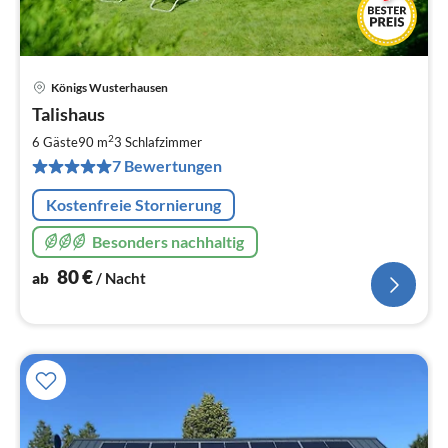
Königs Wusterhausen
Pre
Talishaus
ab
8
2
6 Gäste
90 m
3
Schlafzimmer
pr
7 Bewertungen
Na
Kostenfreie Stornierung
Besonders nachhaltig
80
€
ab
/ Nacht