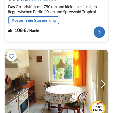
Na
Das Grundstück mit 750 qm und kleinem Häuschen
liegt zwischen Berlin 40 km und Spreewald Tropical
Island 30 km, auf einer kleinen befahrbaren Insel bei
Kostenfreie Stornierung
Teupitz Groß- Köris.
108
€
ab
/ Nacht