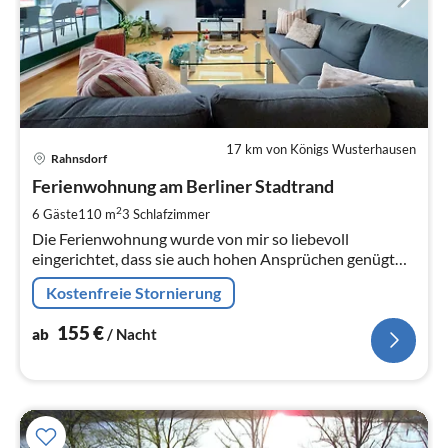
17 km von Königs Wusterhausen
Pre
Rahnsdorf
ab
1
Ferienwohnung am Berliner Stadtrand
pr
2
6 Gäste
110 m
3
Schlafzimmer
Na
Die Ferienwohnung wurde von mir so liebevoll
eingerichtet, dass sie auch hohen Ansprüchen genügt
und meine Gäste in ihrem wohlverdienten Urlaub ein
Kostenfreie Stornierung
ansprechendes Umfeld vorfinden.
155
€
ab
/ Nacht