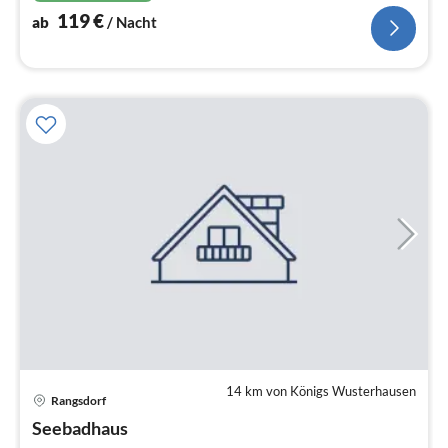
119
€
ab
/ Nacht
14 km von Königs Wusterhausen
Pre
Rangsdorf
ab
1
Seebadhaus