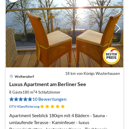
18 km von Königs Wusterhausen
Woltersdorf
Pre
Luxus Apartment am Berliner See
ab
2
2
8 Gäste
180 m
4
Schlafzimmer
pr
10 Bewertungen
Na
DTV-Klassifizierung
Apartment Seeblick 180qm mit 4 Bädern - Sauna -
umlaufende Terasse - Kaminfeuer - luxus