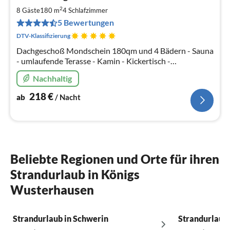
2
2
8 Gäste
180 m
4
Schlafzimmer
pr
5 Bewertungen
Na
DTV-Klassifizierung
Dachgeschoß Mondschein 180qm und 4 Bädern - Sauna
- umlaufende Terasse - Kamin - Kickertisch -
Boxspringbetten - kostenlose Kanus - Tischtennis -
Nachhaltig
Wlan frei -
218
€
ab
/ Nacht
Beliebte Regionen und Orte für ihren
Strandurlaub in Königs
Wusterhausen
Strandurlaub in Schwerin
Strandurlaub 