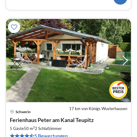
17 km von Königs Wusterhausen
Schwerin
Pre
Ferienhaus Peter am Kanal Teupitz
ab
1
2
5 Gäste
50 m
2
Schlafzimmer
pr
5 Bewertungen