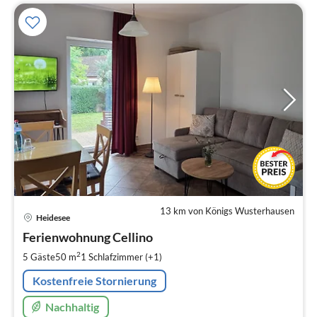
13 km von Königs Wusterhausen
Pre
Heidesee
ab
1
Ferienwohnung Cellino
pr
2
5 Gäste
50 m
1
Schlafzimmer (+1)
Na
Kostenfreie Stornierung
Nachhaltig