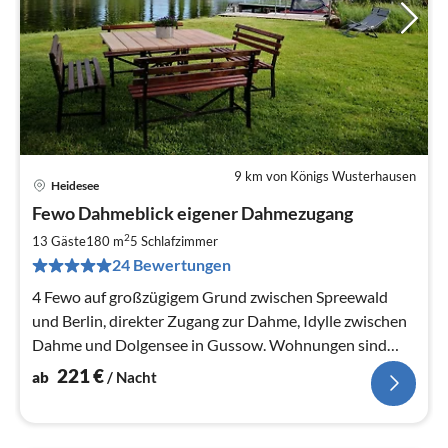
9 km von Königs Wusterhausen
Heidesee
Pre
Fewo Dahmeblick eigener Dahmezugang
ab
2
2
13 Gäste
180 m
5
Schlafzimmer
pr
24 Bewertungen
Na
4 Fewo auf großzügigem Grund zwischen Spreewald
und Berlin, direkter Zugang zur Dahme, Idylle zwischen
Dahme und Dolgensee in Gussow. Wohnungen sind
kombinierbar oder einzeln
221
€
ab
/ Nacht