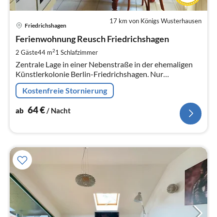
17 km von Königs Wusterhausen
Pre
Friedrichshagen
ab
6
Ferienwohnung Reusch Friedrichshagen
pr
2
2 Gäste
44 m
1
Schlafzimmer
Na
Zentrale Lage in einer Nebenstraße in der ehemaligen
Künstlerkolonie Berlin-Friedrichshagen. Nur
Fußminuten zu Wald, Müggelsee und S-Bahn
Kostenfreie Stornierung
64
€
ab
/ Nacht