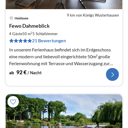
9 km von Königs Wusterhausen
Heidesee
Pre
Fewo Dahmeblick
ab
9
2
4 Gäste
50 m
1
Schlafzimmer
pr
21 Bewertungen
Na
In unserem Ferienhaus befindet sich im Erdgeschoss
eine modern und liebevoll eingerichtete 50m² große
Ferienwohnung mit Terrasse und Wasserzugang zur
Dahme, großer Garten
92
€
ab
/ Nacht