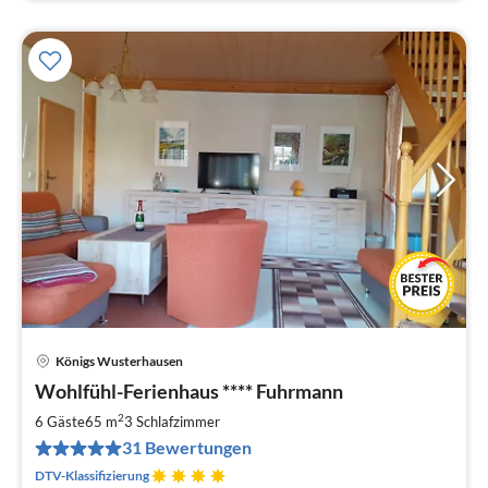
Königs Wusterhausen
Pre
Wohlfühl-Ferienhaus **** Fuhrmann
ab
7
2
6 Gäste
65 m
3
Schlafzimmer
pr
31 Bewertungen
Na
DTV-Klassifizierung