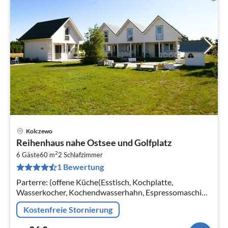
Kolczewo
Pre
Reihenhaus nahe Ostsee und Golfplatz
ab
2
3
6 Gäste
60 m
2
Schlafzimmer
1 Bewertung
pr
Na
Parterre: (offene Küche(Esstisch, Kochplatte,
Wasserkocher, Kochendwasserhahn, Espressomaschine,
Mikrowelle, Spülmaschine, Kühl-/Gefrierkombination)
Kostenfreie Stornierung