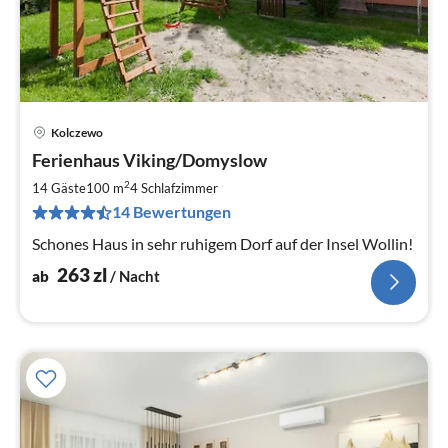
Kolczewo
Pre
Ferienhaus Viking/Domyslow
ab
2
2
14 Gäste
100 m
4
Schlafzimmer
pr
14 Bewertungen
Na
Schones Haus in sehr ruhigem Dorf auf der Insel Wollin!
263
zl
ab
/ Nacht