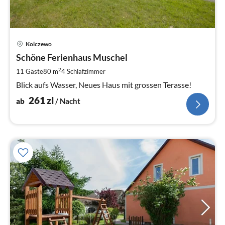
Pre
Kolczewo
ab
2
Schöne Ferienhaus Muschel
pr
2
11 Gäste
80 m
4
Schlafzimmer
Na
Blick aufs Wasser, Neues Haus mit grossen Terasse!
261
zl
ab
/ Nacht