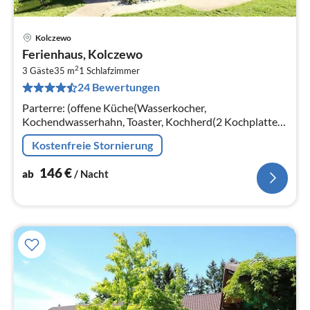
Kolczewo
Pre
Ferienhaus, Kolczewo
ab
2
1
3 Gäste
35 m
1
Schlafzimmer
24 Bewertungen
pr
Na
Parterre: (offene Küche(Wasserkocher,
Kochendwasserhahn, Toaster, Kochherd(2 Kochplatten,
elektrisch), Espressomaschine,
Kostenfreie Stornierung
Kühl-/Gefrierkombination)
146
€
ab
/ Nacht