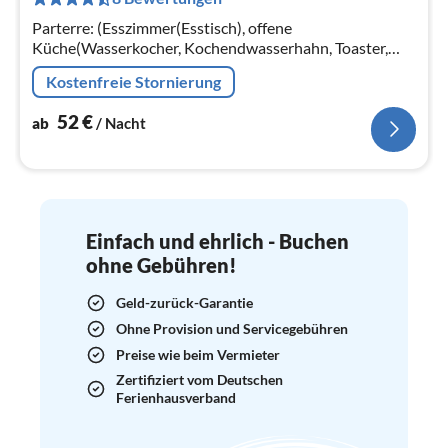
pr
Na
Parterre: (Esszimmer(Esstisch), offene
Küche(Wasserkocher, Kochendwasserhahn, Toaster,
Kochherd(4 Kochplatten, elektrisch)
Kostenfreie Stornierung
52
€
ab
/ Nacht
Einfach und ehrlich - Buchen
ohne Gebühren!
Geld-zurück-Garantie
Ohne Provision und Servicegebühren
Preise wie beim Vermieter
Zertifiziert vom Deutschen
Ferienhausverband