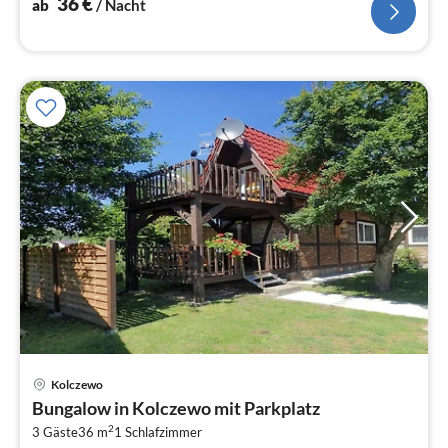
36
€
ab
/ Nacht
Kolczewo
Pre
Bungalow in Kolczewo mit Parkplatz
ab
2
6
3 Gäste
36 m
1
Schlafzimmer