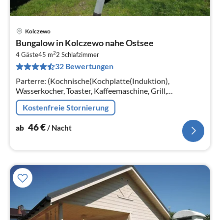
Kolczewo
Pre
Bungalow in Kolczewo nahe Ostsee
ab
2
4
4 Gäste
45 m
2
Schlafzimmer
32 Bewertungen
pr
Na
Parterre: (Kochnische(Kochplatte(Induktion),
Wasserkocher, Toaster, Kaffeemaschine, Grill,
Kühl-/Gefrierkombination),
Kostenfreie Stornierung
Wohn/Esszimmer(TV(Satellit, Deutsch Fernsehsender)
46
€
ab
/ Nacht