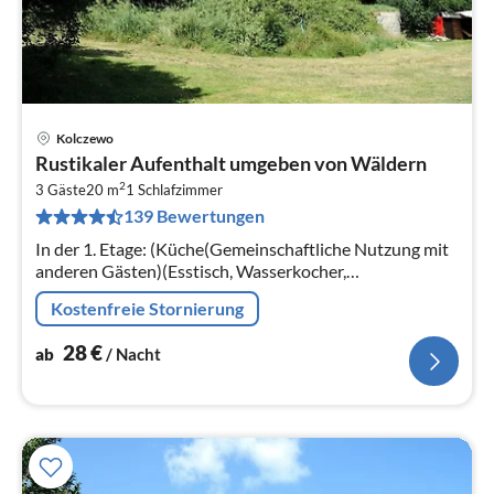
Kolczewo
Pre
Rustikaler Aufenthalt umgeben von Wäldern
ab
2
2
3 Gäste
20 m
1
Schlafzimmer
139 Bewertungen
pr
Na
In der 1. Etage: (Küche(Gemeinschaftliche Nutzung mit
anderen Gästen)(Esstisch, Wasserkocher,
Kochendwasserhahn, Kochherd,
Kostenfreie Stornierung
Kühl-/Gefrierkombination)
28
€
ab
/ Nacht