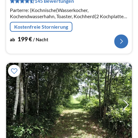
145 Bewertungen
pr
Na
Parterre: (Kochnische(Wasserkocher,
Kochendwasserhahn, Toaster, Kochherd(2 Kochplatten,
elektrisch), Espressomaschine, Mikrowelle,
Kostenfreie Stornierung
Spülmaschine, Kühl-/Gefrierkombination)
199
€
ab
/ Nacht