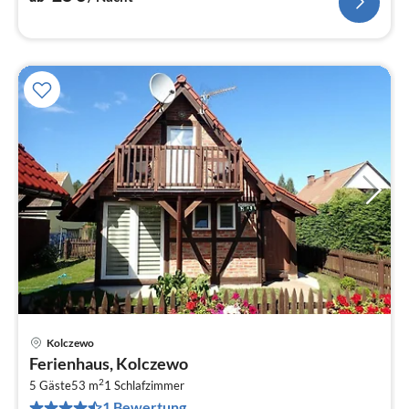
Kolczewo
Pre
Ferienhaus, Kolczewo
ab
2
5
5 Gäste
53 m
1
Schlafzimmer
1 Bewertung