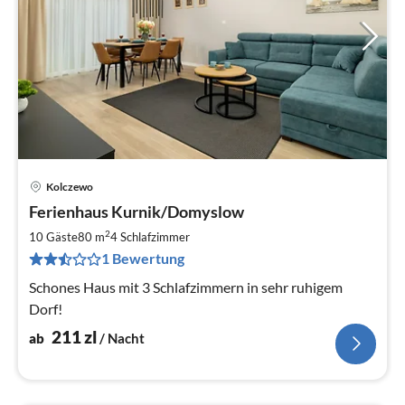
Kolczewo
Pre
Ferienhaus Kurnik/Domyslow
ab
2
2
10 Gäste
80 m
4
Schlafzimmer
pr
1 Bewertung
Na
Schones Haus mit 3 Schlafzimmern in sehr ruhigem
Dorf!
211
zl
ab
/ Nacht