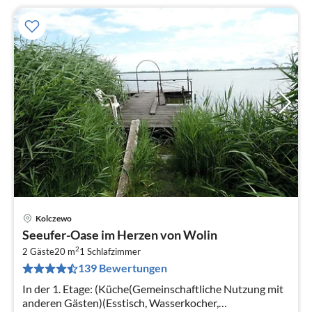
Kolczewo
Pre
Seeufer-Oase im Herzen von Wolin
ab
2
2
2 Gäste
20 m
1
Schlafzimmer
139 Bewertungen
pr
Na
In der 1. Etage: (Küche(Gemeinschaftliche Nutzung mit
anderen Gästen)(Esstisch, Wasserkocher,