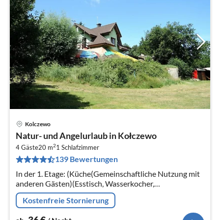
Kolczewo
Pre
Natur- und Angelurlaub in Kołczewo
ab
2
3
4 Gäste
20 m
1
Schlafzimmer
139 Bewertungen
pr
Na
In der 1. Etage: (Küche(Gemeinschaftliche Nutzung mit
anderen Gästen)(Esstisch, Wasserkocher,
Kochendwasserhahn, Kochherd,
Kostenfreie Stornierung
Kühl-/Gefrierkombination)
36
€