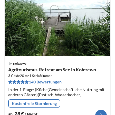
Kolczewo
Pre
Agritourismus-Retreat am See in Kołczewo
ab
2
2
3 Gäste
20 m
1
Schlafzimmer
140 Bewertungen
pr
Na
In der 1. Etage: (Küche(Gemeinschaftliche Nutzung mit
anderen Gästen)(Esstisch, Wasserkocher,
Kochendwasserhahn, Kochherd,
Kostenfreie Stornierung
Kühl-/Gefrierkombination)
28
€
ab
/ Nacht