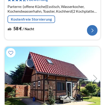
pr
Na
Parterre: (offene Küche(Esstisch, Wasserkocher,
Kochendwasserhahn, Toaster, Kochherd(2 Kochplatten,
Gas), Espressomaschine, Mikrowelle, Spülmaschine,
Kostenfreie Stornierung
Kühl-/Gefrierkombination)
58
€
ab
/ Nacht