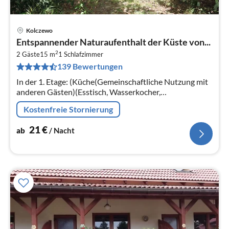
Kolczewo
Pre
Entspannender Naturaufenthalt der Küste von...
ab
2
2
2 Gäste
15 m
1
Schlafzimmer
139 Bewertungen
pr
Na
In der 1. Etage: (Küche(Gemeinschaftliche Nutzung mit
anderen Gästen)(Esstisch, Wasserkocher,
Kochendwasserhahn, Kochherd,
Kostenfreie Stornierung
Kühl-/Gefrierkombination)
21
€
ab
/ Nacht