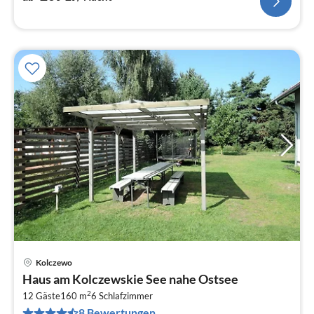
Kolczewo
Pre
Haus am Kolczewskie See nahe Ostsee
ab
2
5
12 Gäste
160 m
6
Schlafzimmer
8 Bewertungen