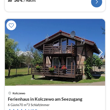
ab
/ Nacht
Kolczewo
Pre
Ferienhaus in Kolczewo am Seezugang
ab
2
1
6 Gäste
70 m
3
Schlafzimmer