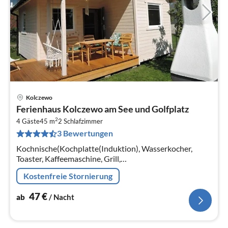
Kolczewo
Pre
Ferienhaus Kolczewo am See und Golfplatz
ab
2
4
4 Gäste
45 m
2
Schlafzimmer
3 Bewertungen
pr
Na
Kochnische(Kochplatte(Induktion), Wasserkocher,
Toaster, Kaffeemaschine, Grill,
Kühl-/Gefrierkombination),
Kostenfreie Stornierung
Wohn/Esszimmer(TV(Satellit, Deutsch Fernsehsender),
Esstisch, Sitzecke)
47
€
ab
/ Nacht