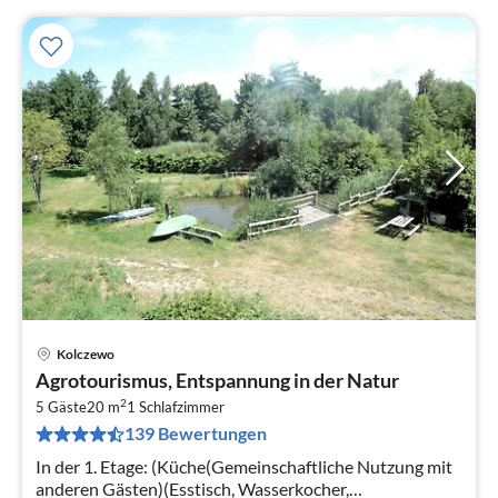
Kolczewo
Pre
Agrotourismus, Entspannung in der Natur
ab
2
4
5 Gäste
20 m
1
Schlafzimmer
139 Bewertungen
pr
Na
In der 1. Etage: (Küche(Gemeinschaftliche Nutzung mit
anderen Gästen)(Esstisch, Wasserkocher,