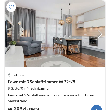
Pre
Kolczewo
ab
2
Fewo mit 3 Schlaffzimmer WP2e/8
pr
2
8 Gäste
70 m
4
Schlafzimmer
Na
Fewo mit 3 Schlaffzimmer in Swinemünde fur 8 vom
Sandstrand!
209
zl
ab
/ Nacht