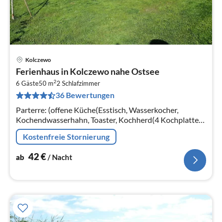
Kolczewo
Pre
Ferienhaus in Kolczewo nahe Ostsee
ab
2
4
6 Gäste
50 m
2
Schlafzimmer
36 Bewertungen
pr
Na
Parterre: (offene Küche(Esstisch, Wasserkocher,
Kochendwasserhahn, Toaster, Kochherd(4 Kochplatten,
elektrisch), Dunstabzugshaube, Espressomaschine,
Kostenfreie Stornierung
Kühl-/Gefrierkombination)
42
€
ab
/ Nacht