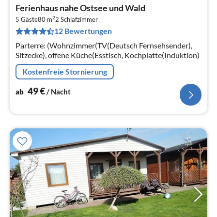
Pre
Ferienhaus nahe Ostsee und Wald
ab
2
4
5 Gäste
80 m
2
Schlafzimmer
12 Bewertungen
pr
Na
Parterre: (Wohnzimmer(TV(Deutsch Fernsehsender),
Sitzecke), offene Küche(Esstisch, Kochplatte(Induktion)
Kostenfreie Stornierung
49
€
ab
/ Nacht