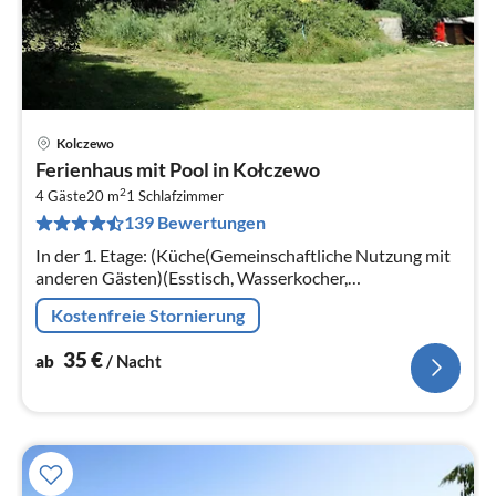
Kolczewo
Pre
Ferienhaus mit Pool in Kołczewo
ab
2
3
4 Gäste
20 m
1
Schlafzimmer
139 Bewertungen
pr
Na
In der 1. Etage: (Küche(Gemeinschaftliche Nutzung mit
anderen Gästen)(Esstisch, Wasserkocher,
Kochendwasserhahn, Kochherd,
Kostenfreie Stornierung
Kühl-/Gefrierkombination)
35
€
ab
/ Nacht