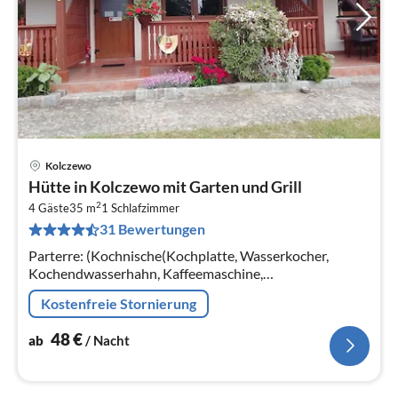
Kolczewo
Pre
Hütte in Kolczewo mit Garten und Grill
ab
2
4
4 Gäste
35 m
1
Schlafzimmer
31 Bewertungen
pr
Na
Parterre: (Kochnische(Kochplatte, Wasserkocher,
Kochendwasserhahn, Kaffeemaschine,
Espressomaschine, Kühl-/Gefrierkombination),
Kostenfreie Stornierung
Wohn/Esszimmer(TV(Deutsch Fernsehsender)
48
€
ab
/ Nacht