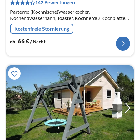
142 Bewertungen
pr
Na
Parterre: (Kochnische(Wasserkocher,
Kochendwasserhahn, Toaster, Kochherd(2 Kochplatten,
elektrisch), Espressomaschine,
Kostenfreie Stornierung
Kühl-/Gefrierkombination)
66
€
ab
/ Nacht