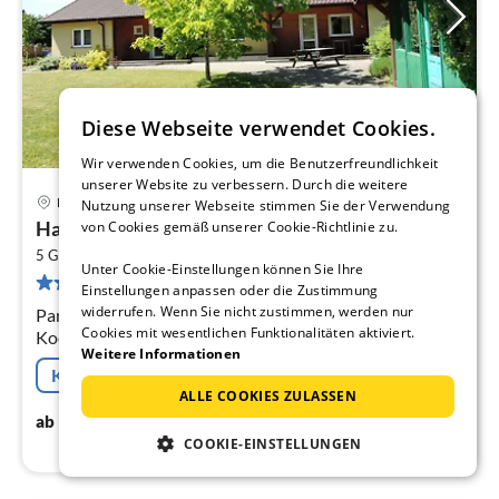
Diese Webseite verwendet Cookies.
Wir verwenden Cookies, um die Benutzerfreundlichkeit
unserer Website zu verbessern. Durch die weitere
Kolczewo
Nutzung unserer Webseite stimmen Sie der Verwendung
Pre
Haus in Kolczewo nahe Ostsee & See
von Cookies gemäß unserer Cookie-Richtlinie zu.
ab
2
4
5 Gäste
60 m
2
Schlafzimmer
Unter Cookie-Einstellungen können Sie Ihre
5 Bewertungen
pr
Einstellungen anpassen oder die Zustimmung
Na
widerrufen. Wenn Sie nicht zustimmen, werden nur
Parterre: (offene Küche(Wasserkocher, Kochherd(2
Cookies mit wesentlichen Funktionalitäten aktiviert.
Kochplatten, elektrisch), Kaffeemaschine, Grill,
Weitere Informationen
Mikrowelle, Kühl-/Gefrierkombination)
Kostenfreie Stornierung
ALLE COOKIES ZULASSEN
39
€
ab
/ Nacht
COOKIE-EINSTELLUNGEN