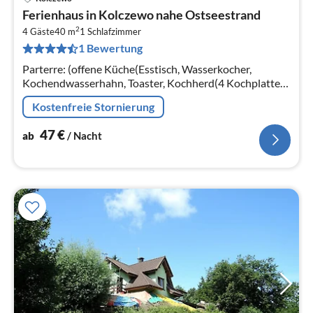
Pre
Ferienhaus in Kolczewo nahe Ostseestrand
ab
2
4
4 Gäste
40 m
1
Schlafzimmer
1 Bewertung
pr
Na
Parterre: (offene Küche(Esstisch, Wasserkocher,
Kochendwasserhahn, Toaster, Kochherd(4 Kochplatten,
Gas), Espressomaschine, Kühl-/Gefrierkombination)
Kostenfreie Stornierung
47
€
ab
/ Nacht