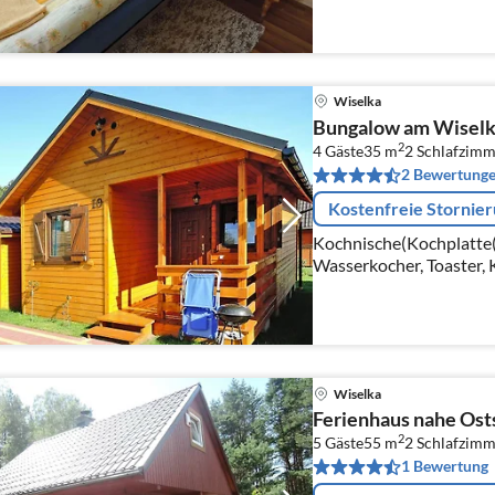
Kühl-/Gefrierkombinati
Wiselka
Bungalow am Wiselk
2
4 Gäste
35 m
2
Schlafzimm
2 Bewertung
Kostenfreie Stornie
Kochnische(Kochplatte(
Wasserkocher, Toaster, 
Kühl-/Gefrierkombinati
Wohn/Esszimmer(TV(Sate
Sitzecke)
Wiselka
Ferienhaus nahe Ost
2
5 Gäste
55 m
2
Schlafzimm
1 Bewertung