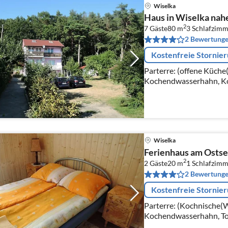
Wiselka
Haus in Wiselka nah
2
7 Gäste
80 m
3
Schlafzimm
2 Bewertung
Kostenfreie Stornie
Parterre: (offene Küche
Kochendwasserhahn, Ko
Mikrowelle, Spülmaschi
Wohn/Esszimmer(TV, Ess
Wiselka
Ferienhaus am Ostse
2
2 Gäste
20 m
1
Schlafzimm
2 Bewertung
Kostenfreie Stornie
Parterre: (Kochnische(
Kochendwasserhahn, Toa
elektrisch), Espressoma