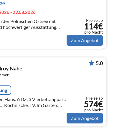
gen
2026 - 29.08.2026
Preise ab
an der Polnischen Ostsee mit
114€
d hochwertiger Ausstattung
pro Nacht
ndschaft.
Zum Angebot
5.0
sdroy Nähe
immer
rung
Preise ab
n Haus: 6 DZ, 3 Vierbettaappart.
574€
nische, TV. Im Garten:
pro Nacht
lschaftsraum/ Sauna/ Fahrräder/
Zum Angebot