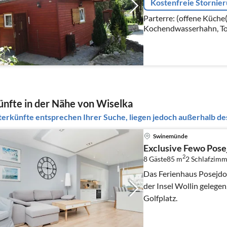
Kostenfreie Stornie
Parterre: (offene Küche
Kochendwasserhahn, Toa
elektrisch), Espressoma
Kühl-/Gefrierkombinati
nfte in der Nähe von Wiselka
erkünfte entsprechen Ihrer Suche, liegen jedoch außerhalb des
Swinemünde
Exclusive Fewo Pose
2
8 Gäste
85 m
2
Schlafzimm
Das Ferienhaus Posejdon
der Insel Wollin gelegen
Golfplatz.