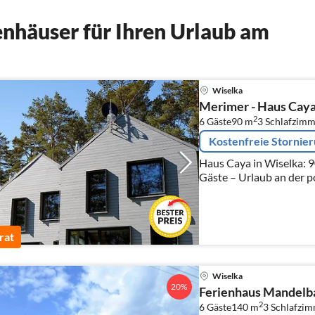
nhäuser für Ihren Urlaub am
Wiselka
Merimer - Haus Cay
2
6 Gäste
90 m
3
Schlafzimm
Kostenfreie Stornie
Haus Caya in Wiselka: 90
Gäste – Urlaub an der p
rat
Wiselka
20%
Ferienhaus Mandel
2
6 Gäste
140 m
3
Schlafzi