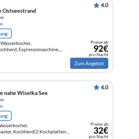
4.0
e Ostseestrand
er
en
rung
Preise ab
(Wasserkocher,
92€
chherd, Espressomaschine,
pro Nacht
ne, Kühl-/Gefrierkombination),
tisch, Sitzecke)
Zum Angebot
4.0
e nahe Wiselka See
er
en
rung
Preise ab
Wasserkocher,
32€
ster, Kochherd(2 Kochplatten,
pro Nacht
schine, Mikrowelle,