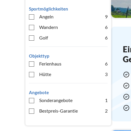
Sportmöglichkeiten
Angeln
9
Wandern
6
Golf
6
Ei
Objekttyp
G
Ferienhaus
6
Hütte
3
Angebote
Sonderangebote
1
Bestpreis-Garantie
2