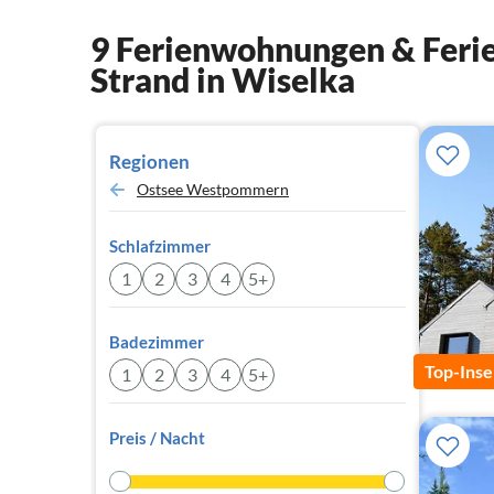
9 Ferienwohnungen & Ferie
Strand in Wiselka
Regionen
Ostsee Westpommern
Schlafzimmer
1
2
3
4
5+
Badezimmer
Top-Inse
1
2
3
4
5+
Preis / Nacht