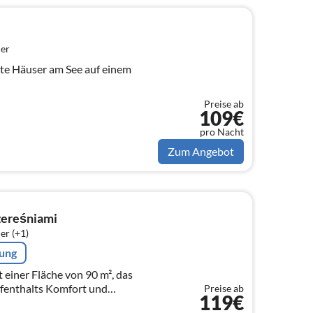
er
Preise ab
109€
pro Nacht
Zum Angebot
ereśniami
er (+1)
rung
 einer Fläche von 90 m², das
fenthalts Komfort und
Preise ab
119€