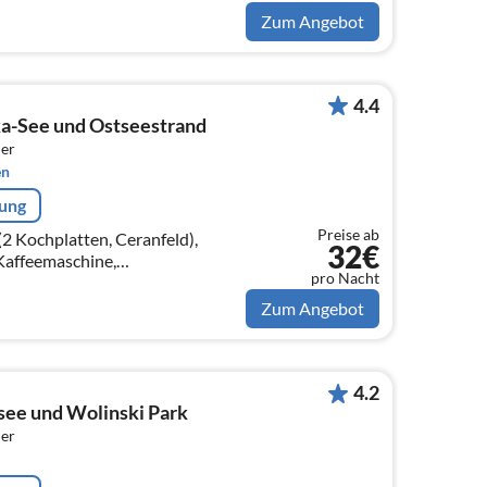
on)
Zum Angebot
4.4
a-See und Ostseestrand
er
en
rung
Preise ab
2 Kochplatten, Ceranfeld),
32€
Kaffeemaschine,
pro Nacht
on),
llit, Deutsch Fernsehsender),
Zum Angebot
4.2
see und Wolinski Park
er