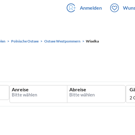
Anmelden
Wuns
len
Polnische Ostsee
Ostsee Westpommern
Wiselka
Anreise
Abreise
Gä
2 