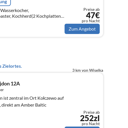
rung
Preise ab
(Wasserkocher,
47€
ster, Kochherd(2 Kochplatten,
pro Nacht
schine, Mikrowelle,
on)
Zum Angebot
 Zielortes.
3 km von Wiselka
jdon 12A
er
 ist zentral im Ort Kołczewo auf
, direkt am Amber Baltic
Preise ab
252zl
pro Nacht