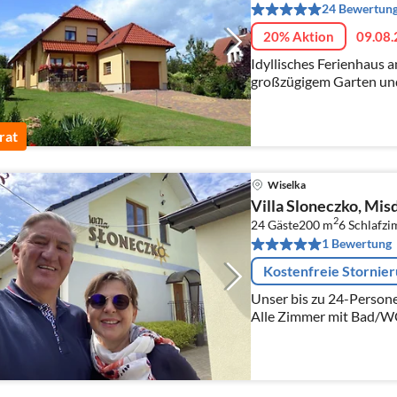
24 Bewertun
20% Aktion
09.08.
Idyllisches Ferienhaus 
großzügigem Garten un
inmitten malerischer La
rat
Wiselka
Villa Sloneczko, Mi
2
24 Gäste
200 m
6
Schlafz
1 Bewertung
Kostenfreie Stornie
Unser bis zu 24-Persone
Alle Zimmer mit Bad/WC, Koch
Grill/ Spielplatz/ Gesel
Privatparkplatz