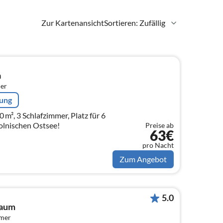
Zur Kartenansicht
Sortieren: Zufällig
a
er
rung
 m², 3 Schlafzimmer, Platz für 6
olnischen Ostsee!
Preise ab
63€
pro Nacht
Zum Angebot
5.0
baum
mmer