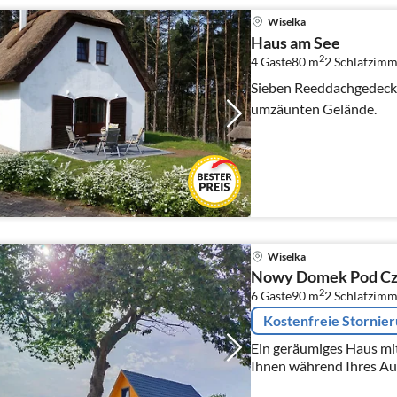
Wiselka
Haus am See
2
4 Gäste
80 m
2
Schlafzimm
Sieben Reeddachgedeckte Häuser am See auf einem
umzäunten Gelände.
Wiselka
Nowy Domek Pod Cz
2
6 Gäste
90 m
2
Schlafzimm
Kostenfreie Stornie
Ein geräumiges Haus mit
Ihnen während Ihres Au
Bequemlichkeit bietet.