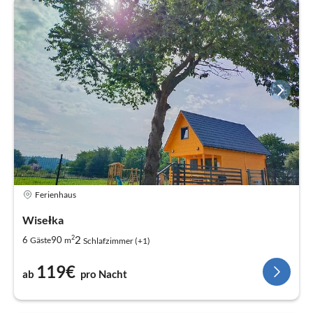
Ferienhaus
Wisełka
2
2
6
90
Gäste
m
Schlafzimmer (+1)
119€
ab
pro Nacht