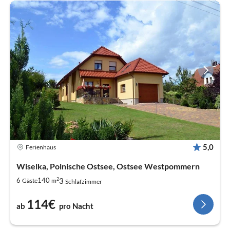
5,0
Ferienhaus
Wiselka, Polnische Ostsee, Ostsee Westpommern
2
3
6
140
Gäste
m
Schlafzimmer
114€
ab
pro Nacht