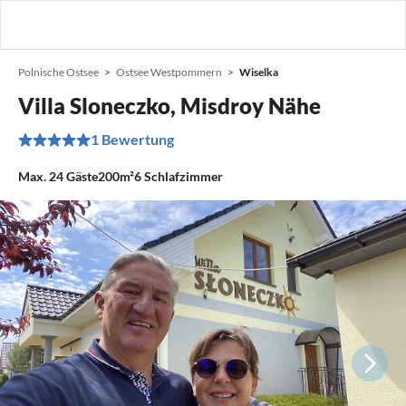
Polnische Ostsee
Ostsee Westpommern
Wiselka
Villa Sloneczko, Misdroy Nähe
1 Bewertung
Max.
24
Gäste
200m²
6
Schlafzimmer