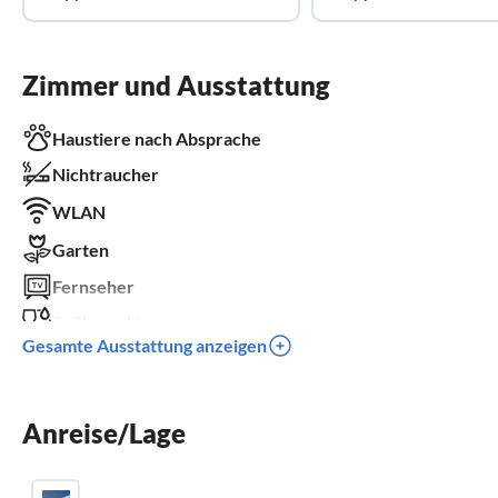
Zimmer und Ausstattung
Haustiere nach Absprache
Nichtraucher
WLAN
Garten
Fernseher
Spülmaschine
Gesamte Ausstattung anzeigen
Waschmaschine
Sauna
Anreise/Lage
Kamin