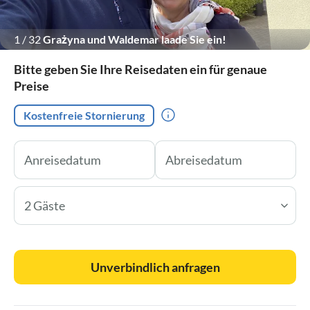
1
/
32
Grażyna und Waldemar laade Sie ein!
Bitte geben Sie Ihre Reisedaten ein für genaue
Preise
Kostenfreie Stornierung
2 Gäste
Unverbindlich anfragen