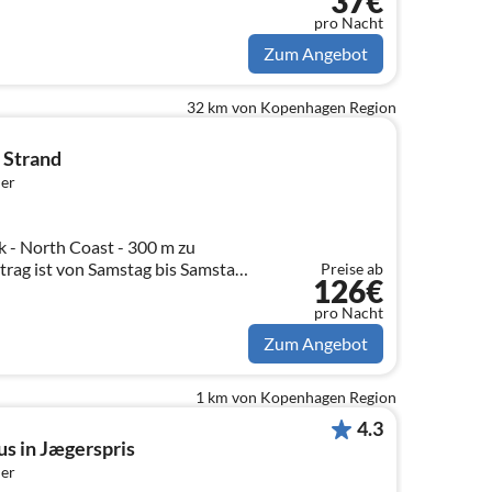
37€
pro Nacht
Zum Angebot
32 km von Kopenhagen Region
 Strand
er
 - North Coast - 300 m zu
trag ist von Samstag bis Samstag.
Preise ab
126€
Tage oder mehr sein.
pro Nacht
Zum Angebot
1 km von Kopenhagen Region
4.3
s in Jægerspris
er