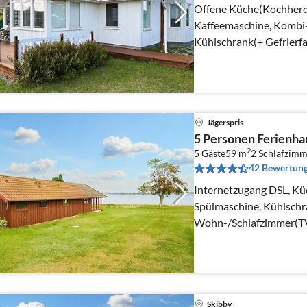
Offene Küche(Kochherd(
Kaffeemaschine, Kombi-
Kühlschrank(+ Gefrierf
Jägerspris
5 Personen Ferienha
2
5 Gäste
59 m
2
Schlafzimm
42 Bewertun
Internetzugang DSL, Kü
Spülmaschine, Kühlschra
Wohn-/Schlafzimmer(TV,
Schlafzimmer(2x Einzelb
Skibby