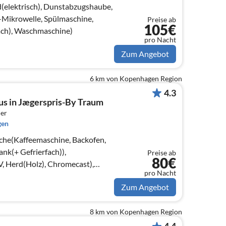
elektrisch), Dunstabzugshaube,
Mikrowelle, Spülmaschine,
Preise ab
105€
ach), Waschmaschine)
pro Nacht
Zum Angebot
6 km von Kopenhagen Region
4.3
us in Jægerspris-By Traum
er
gen
che(Kaffeemaschine, Backofen,
nk(+ Gefrierfach)),
Preise ab
80€
 Herd(Holz), Chromecast),
pro Nacht
ett)
Zum Angebot
8 km von Kopenhagen Region