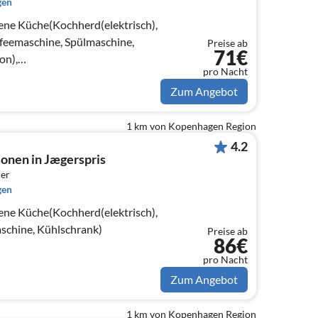
gen
ene Küche(Kochherd(elektrisch),
feemaschine, Spülmaschine,
Preise ab
71€
on),
pro Nacht
(Kabel), Herd(Holz)
Zum Angebot
1 km von Kopenhagen Region
4.2
sonen in Jægerspris
er
gen
ene Küche(Kochherd(elektrisch),
schine, Kühlschrank)
Preise ab
86€
pro Nacht
Zum Angebot
1 km von Kopenhagen Region