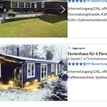
90 Bewertun
Internetzugang DSL, off
Dunstabzugshaube, Kaf
Kühl-/Gefrierkombinati
Wohn-/Schlafzimmer(TV
Jägerspris
Ferienhaus für 6 Per
2
6 Gäste
57 m
3
Schlafzimm
49 Bewertun
Internetzugang DSL, off
Kaffeemaschine, Spülma