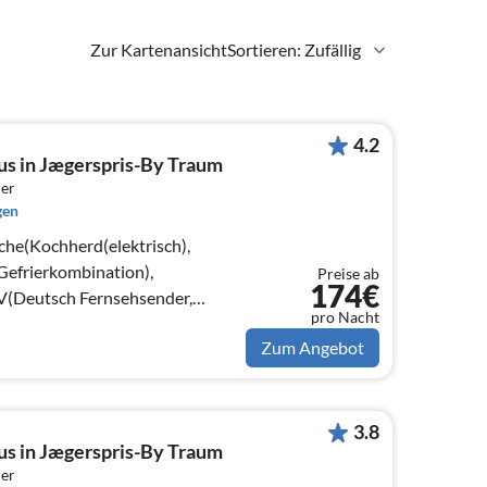
Zur Kartenansicht
Sortieren: Zufällig
4.2
us in Jægerspris-By Traum
er
gen
che(Kochherd(elektrisch),
Gefrierkombination),
Preise ab
174€
(Deutsch Fernsehsender,
pro Nacht
))
Zum Angebot
3.8
us in Jægerspris-By Traum
er