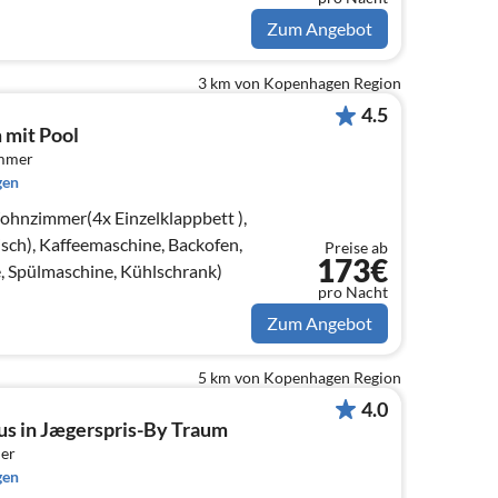
Zum Angebot
3 km von Kopenhagen Region
4.5
 mit Pool
immer
gen
ohnzimmer(4x Einzelklappbett ),
sch), Kaffeemaschine, Backofen,
Preise ab
173€
, Spülmaschine, Kühlschrank)
pro Nacht
Zum Angebot
5 km von Kopenhagen Region
4.0
us in Jægerspris-By Traum
er
gen