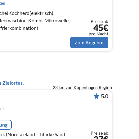
gen
che(Kochherd(elektrisch),
feemaschine, Kombi-Mikrowelle,
Preise ab
45€
frierkombination)
pro Nacht
Zum Angebot
 Zielortes.
23 km von Kopenhagen Region
5.0
er
rung
Preise ab
 (Nordseeland - Tibirke Sand