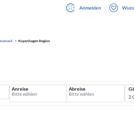
Anmelden
Wuns
änemark
Kopenhagen Region
Anreise
Abreise
Gä
2 