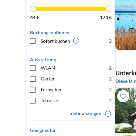
44
€
174
€
Buchungsoptionen
2
Sofort buchen
Ausstattung
WLAN
2
Unterkü
Garten
2
Diese Unt
Fernseher
2
Terrasse
2
mehr anzeigen
Geeignet für