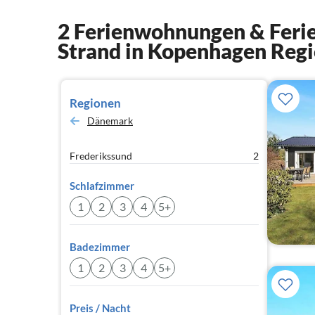
2 Ferienwohnungen & Ferie
Strand in Kopenhagen Reg
Regionen
Dänemark
Frederikssund
2
Schlafzimmer
1
2
3
4
5+
Badezimmer
1
2
3
4
5+
Preis / Nacht