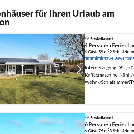
nhäuser für Ihren Urlaub am
ion
Frederikssund
4 Personen Ferienha
2
4 Gäste
59 m
2
Schlafzimm
54 Bewertun
Internetzugang DSL, Kü
Kaffeemaschine, Kühl-/
Wohn-/Schlafzimmer(TV
dänische Fernsehsender
Frederikssund
6 Personen Ferienha
2
6 Gäste
76 m
3
Schlafzimm