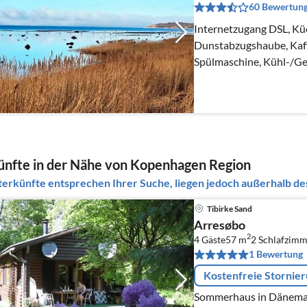
60 Bewertun
Internetzugang DSL, Kü
Dunstabzugshaube, Kaf
Spülmaschine, Kühl-/Ge
nfte in der Nähe von Kopenhagen Region
erkünfte entsprechen Ihrer Suche, liegen jedoch außerhalb des
Tibirke Sand
Arresøbo
2
4 Gäste
57 m
2
Schlafzimm
1 Bewertung
Kostenfreie Stornie
Sommerhaus in Dänemark