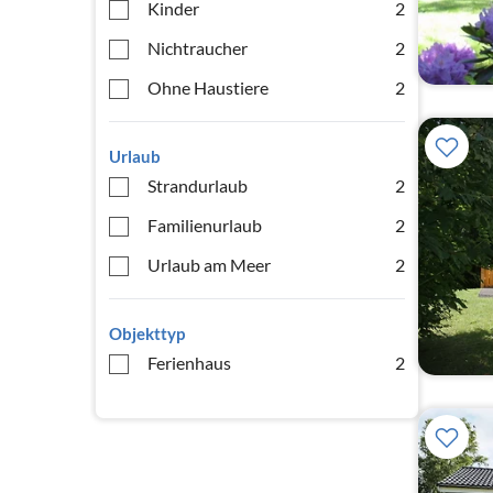
Kinder
2
Nichtraucher
2
Ohne Haustiere
2
Urlaub
Strandurlaub
2
Familienurlaub
2
Urlaub am Meer
2
Objekttyp
Ferienhaus
2