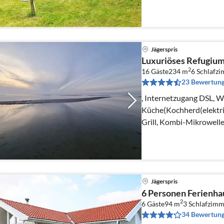
Jägerspris
Luxuriöses Refugium
2
16 Gäste
234 m
6
Schlafz
23 Bewertun
, Internetzugang DSL, W
Küche(Kochherd(elektri
Grill, Kombi-Mikrowelle
Jägerspris
6 Personen Ferienha
2
6 Gäste
94 m
3
Schlafzimm
34 Bewertun