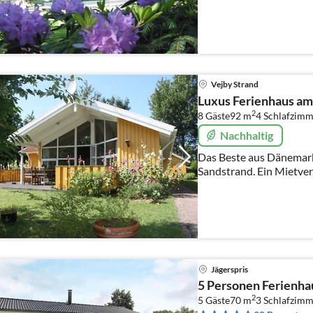
Vejby Strand
Luxus Ferienhaus am
2
8 Gäste
92 m
4
Schlafzimm
Nachhaltig
Das Beste aus Dänemark
Sandstrand. Ein Mietver
Es kann eine Woche, 14 
Jägerspris
5 Personen Ferienhau
2
5 Gäste
70 m
3
Schlafzimm