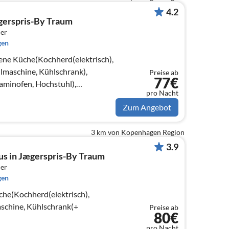
4.2
gerspris-By Traum
er
gen
ene Küche(Kochherd(elektrisch),
maschine, Kühlschrank),
Preise ab
77€
minofen, Hochstuhl),
pro Nacht
tt)
Zum Angebot
3 km von Kopenhagen Region
3.9
us in Jægerspris-By Traum
er
gen
che(Kochherd(elektrisch),
schine, Kühlschrank(+
Preise ab
80€
pro Nacht