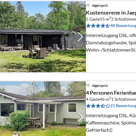
Jägerspris
Kustenserene in Jae
2
5 Gäste
55 m
2
Schlafzimm
48 Bewertun
Internetzugang DSL, off
Dunstabzugshaube, Spül
Wohn-/Schlafzimmer(Ka
Schlafzimmer(Doppelbe
Jägerspris
4 Personen Ferienha
2
4 Gäste
46 m
1
Schlafzimm
21 Bewertun
Internetzugang DSL, Kü
Kaffeemaschine, Spülma
Gefrierfach))