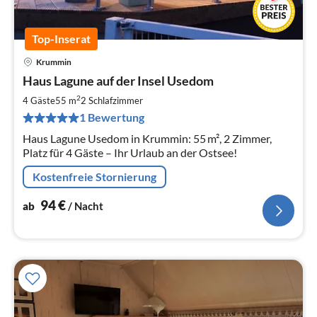
Top-Inserat
Krummin
Pre
Haus Lagune auf der Insel Usedom
ab
9
2
4 Gäste
55 m
2
Schlafzimmer
pr
1 Bewertung
Na
Haus Lagune Usedom in Krummin: 55 m², 2 Zimmer,
Platz für 4 Gäste – Ihr Urlaub an der Ostsee!
Kostenfreie Stornierung
94
€
ab
/ Nacht