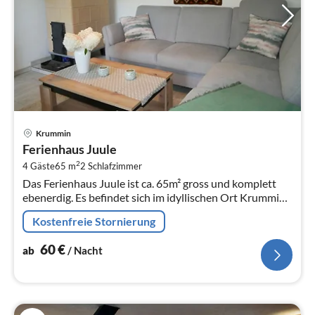
Pre
Krummin
ab
Ferienhaus Juule
6
2
4 Gäste
65 m
2
Schlafzimmer
pr
Das Ferienhaus Juule ist ca. 65m² gross und komplett
Na
ebenerdig. Es befindet sich im idyllischen Ort Krummin
in ruhiger Lage.
Kostenfreie Stornierung
60
€
ab
/ Nacht