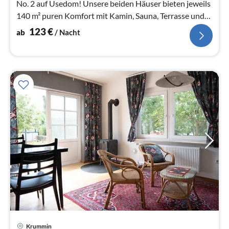
No. 2 auf Usedom! Unsere beiden Häuser bieten jeweils
140 m² puren Komfort mit Kamin, Sauna, Terrasse und
Garten.
123
€
ab
/ Nacht
Pre
Krummin