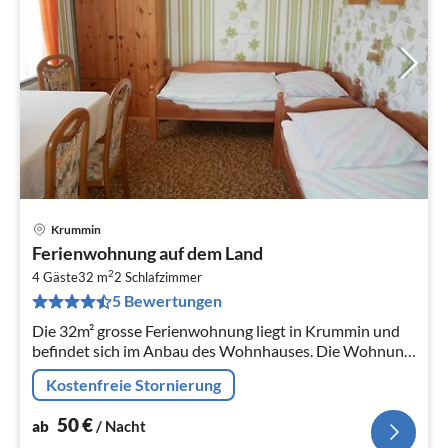
Krummin
Pre
Ferienwohnung auf dem Land
ab
2
5
4 Gäste
32 m
2
Schlafzimmer
5 Bewertungen
pr
Na
Die 32m² grosse Ferienwohnung liegt in Krummin und
befindet sich im Anbau des Wohnhauses. Die Wohnung
verfügt über einen separaten Eingang.
Kostenfreie Stornierung
50
€
ab
/ Nacht