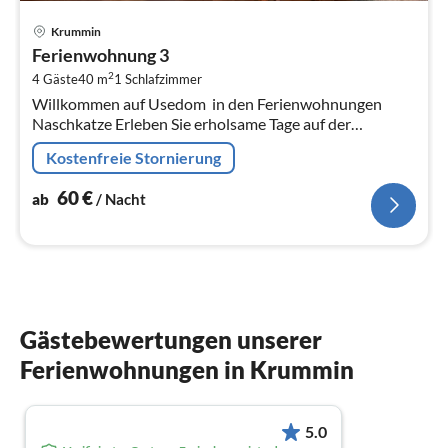
Pre
Krummin
ab
Ferienwohnung 3
6
2
4 Gäste
40 m
1
Schlafzimmer
pr
Willkommen auf Usedom  in den Ferienwohnungen
Na
Naschkatze Erleben Sie erholsame Tage auf der
Sonneninsel Usedom in den Ferienwohnungen
Kostenfreie Stornierung
Naschkatze im idyllischen Ort Krummin.
60
€
ab
/ Nacht
Gästebewertungen unserer
Ferienwohnungen in Krummin
5.0