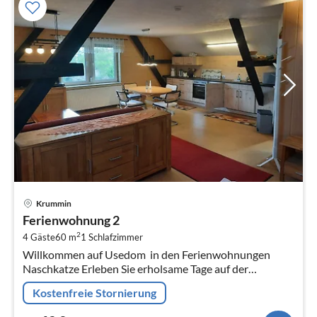
Pre
Krummin
ab
Ferienwohnung 2
6
2
4 Gäste
60 m
1
Schlafzimmer
pr
Willkommen auf Usedom  in den Ferienwohnungen
Na
Naschkatze Erleben Sie erholsame Tage auf der
Sonneninsel Usedom in den Ferienwohnungen
Kostenfreie Stornierung
Naschkatze im idyllischen Ort Krummin.