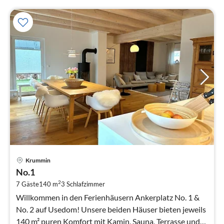
Pre
Krummin
ab
No.1
1
2
7 Gäste
140 m
3
Schlafzimmer
pr
Na
Willkommen in den Ferienhäusern Ankerplatz No. 1 &
No. 2 auf Usedom! Unsere beiden Häuser bieten jeweils
140 m² puren Komfort mit Kamin, Sauna, Terrasse und