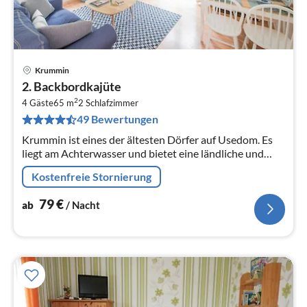
Krummin
Pre
2. Backbordkajüte
ab
2
7
4 Gäste
65 m
2
Schlafzimmer
49 Bewertungen
pr
Na
Krummin ist eines der ältesten Dörfer auf Usedom. Es
liegt am Achterwasser und bietet eine ländliche und
einmalig ruhige Umgebung fernab der Touristenströme.
Kostenfreie Stornierung
79
€
ab
/ Nacht