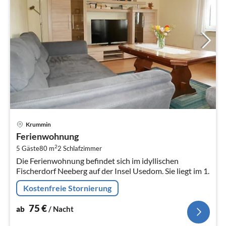
Pre
Krummin
ab
Ferienwohnung
7
2
5 Gäste
80 m
2
Schlafzimmer
pr
Die Ferienwohnung befindet sich im idyllischen
Na
Fischerdorf Neeberg auf der Insel Usedom. Sie liegt im 1.
Kostenfreie Stornierung
75
€
ab
/ Nacht