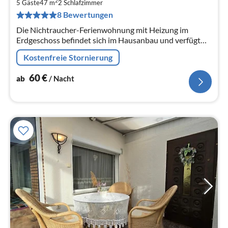
2
6
5 Gäste
47 m
2
Schlafzimmer
8 Bewertungen
pr
Na
Die Nichtraucher-Ferienwohnung mit Heizung im
Erdgeschoss befindet sich im Hausanbau und verfügt
über einen separaten Eingang.
Kostenfreie Stornierung
60
€
ab
/ Nacht