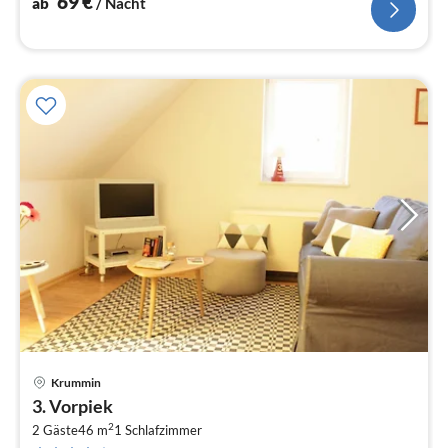
69
€
ab
/ Nacht
Krummin
Pre
3. Vorpiek
ab
2
6
2 Gäste
46 m
1
Schlafzimmer