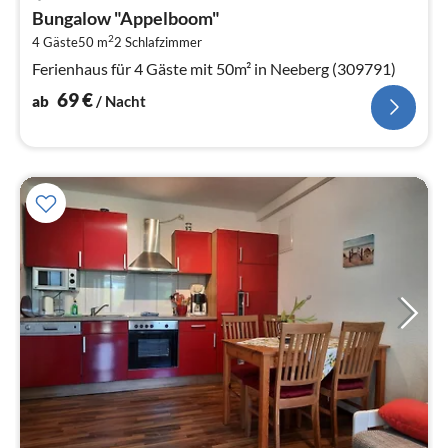
ab
Bungalow "Appelboom"
6
2
4 Gäste
50 m
2
Schlafzimmer
pr
Na
Ferienhaus für 4 Gäste mit 50m² in Neeberg (309791)
69
€
ab
/ Nacht