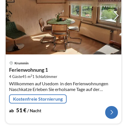
Pre
Krummin
ab
Ferienwohnung 1
5
2
4 Gäste
45 m
1
Schlafzimmer
pr
Willkommen auf Usedom  in den Ferienwohnungen
Na
Naschkatze Erleben Sie erholsame Tage auf der
Sonneninsel Usedom in den Ferienwohnungen
Kostenfreie Stornierung
Naschkatze im idyllischen Ort Krummin.
51
€
ab
/ Nacht