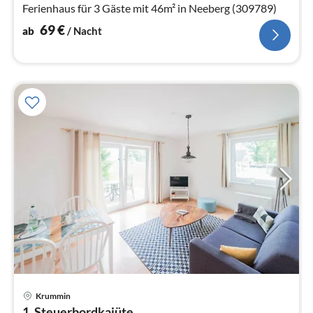
Na
Ferienhaus für 3 Gäste mit 46m² in Neeberg (309789)
69
€
ab
/ Nacht
Krummin
Pre
1. Steuerbordkajüte