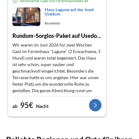
Verifizierter Gast von Ferienhausmiete.de
Haus Lagune auf der Insel
Usedom
Krummin
Rundum-Sorglos-Paket auf Usedom
Wir waren im Juni 2026 für zwei Wochen
Gast im Ferienhaus "Lagune" (2 Erwachsene, 1
Hund) und waren total begeistert. Das Haus
ist sehr schön, super sauber und
geschmackvoll eingerichtet. Besonders die
Terrasse hatte es uns angetan. Hier war unser
fester Platz um die wundervolle Ruhe zu
genießen. Die ganze Abwicklung rund um
Buchung, Treffen, Einweisung und Abreise
95€
waren total unkompliziert und haben dazu
ab
Nacht
geführt, daß wir uns von Anfang an super
wohl gefühlt haben und der Urlaub sofort
begann. Usedom ist eine wundervolle Insel
und man kann viel erleben (oder ganz einfach
die Ruhe im Haus genießen). Mit Hund ist ein