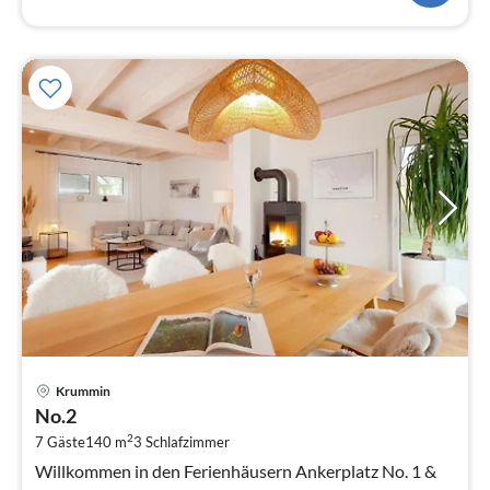
Pre
Krummin
ab
No.2
1
2
7 Gäste
140 m
3
Schlafzimmer
pr
Na
Willkommen in den Ferienhäusern Ankerplatz No. 1 &