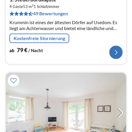
ab
2
7
4 Gäste
53 m
1
Schlafzimmer
49 Bewertungen
pr
Na
Krummin ist eines der ältesten Dörfer auf Usedom. Es
liegt am Achterwasser und bietet eine ländliche und
einmalig ruhige Umgebung fernab der Touristenströme.
Kostenfreie Stornierung
79
€
ab
/ Nacht