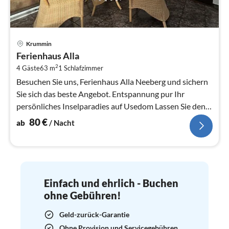
Pre
Krummin
ab
Ferienhaus Alla
8
2
4 Gäste
63 m
1
Schlafzimmer
pr
Na
Besuchen Sie uns, Ferienhaus Alla Neeberg und sichern
Sie sich das beste Angebot. Entspannung pur Ihr
persönliches Inselparadies auf Usedom Lassen Sie den
Alltagsstres...
80
€
ab
/ Nacht
Einfach und ehrlich - Buchen
ohne Gebühren!
Geld-zurück-Garantie
Ohne Provision und Servicegebühren