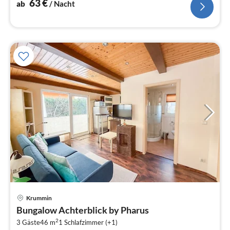
63
€
ab
/ Nacht
Pre
Krummin
ab
Bungalow Achterblick by Pharus
6
2
3 Gäste
46 m
1
Schlafzimmer (+1)
pr