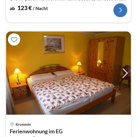
Garten.
123
€
ab
/ Nacht
Krummin
Pre
Ferienwohnung im EG
ab