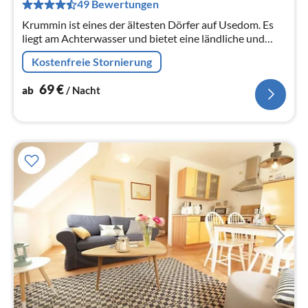
49 Bewertungen
pr
Na
Krummin ist eines der ältesten Dörfer auf Usedom. Es
liegt am Achterwasser und bietet eine ländliche und
einmalig ruhige Umgebung fernab der Touristenströme.
Kostenfreie Stornierung
69
€
ab
/ Nacht