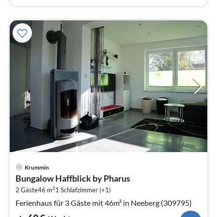
Pre
Krummin
ab
Bungalow Haffblick by Pharus
6
2
2 Gäste
46 m
1
Schlafzimmer (+1)
pr
Na
Ferienhaus für 3 Gäste mit 46m² in Neeberg (309795)