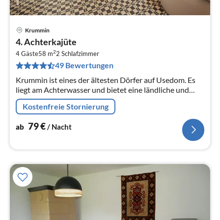
Krummin
Pre
4. Achterkajüte
ab
2
7
4 Gäste
58 m
2
Schlafzimmer
49 Bewertungen
pr
Na
Krummin ist eines der ältesten Dörfer auf Usedom. Es
liegt am Achterwasser und bietet eine ländliche und
einmalig ruhige Umgebung fernab der Touristenströme.
Kostenfreie Stornierung
79
€
ab
/ Nacht