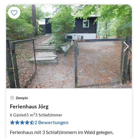
Zempin
Pre
Ferienhaus Jörg
ab
7
2
6 Gäste
65 m
3
Schlafzimmer
pr
2 Bewertungen
Na
Ferienhaus mit 3 Schlafzimmern im Wald gelegen,