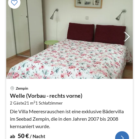
Pre
Zempin
ab
Welle (Vorbau - rechts vorne)
5
2
2 Gäste
21 m
1
Schlafzimmer
pr
Na
Die Villa Meeresrauschen ist eine exklusive Bädervilla
im Seebad Zempin, die in den Jahren 2007 bis 2008
kernsaniert wurde.
50
€
ab
/ Nacht