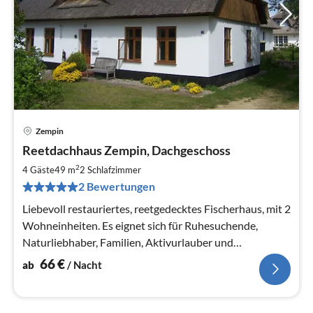
Zempin
Pre
Reetdachhaus Zempin, Dachgeschoss
ab
6
2
4 Gäste
49 m
2
Schlafzimmer
pr
2 Bewertungen
Na
Liebevoll restauriertes, reetgedecktes Fischerhaus, mit 2
Wohneinheiten. Es eignet sich für Ruhesuchende,
Naturliebhaber, Familien, Aktivurlauber und
Individualisten.
66
€
ab
/ Nacht