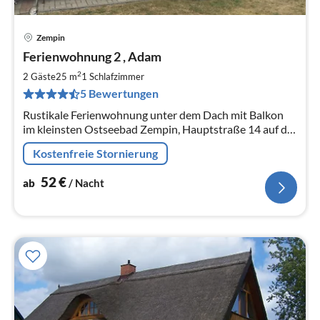
Zempin
Pre
Ferienwohnung 2 , Adam
ab
5
2
2 Gäste
25 m
1
Schlafzimmer
pr
5 Bewertungen
Na
Rustikale Ferienwohnung unter dem Dach mit Balkon
im kleinsten Ostseebad Zempin, Hauptstraße 14 auf der
Insel Usedom, Ferienwohnung für 2 Personen
Kostenfreie Stornierung
52
€
ab
/ Nacht