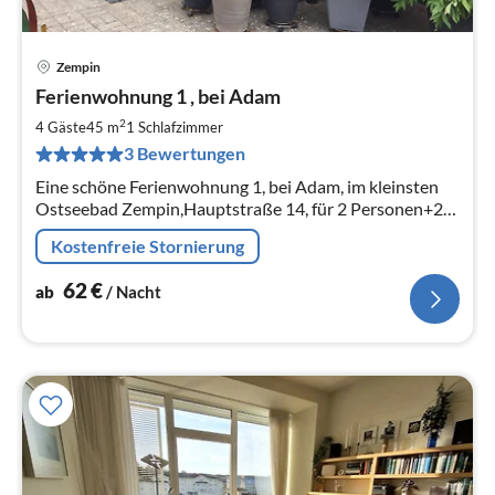
Zempin
Pre
Ferienwohnung 1 , bei Adam
ab
6
2
4 Gäste
45 m
1
Schlafzimmer
pr
3 Bewertungen
Na
Eine schöne Ferienwohnung 1, bei Adam, im kleinsten
Ostseebad Zempin,Hauptstraße 14, für 2 Personen+2
Aufbettungen auf der Sonneninsel Usedom
Kostenfreie Stornierung
62
€
ab
/ Nacht