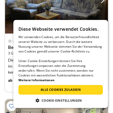
Diese Webseite verwendet Cookies.
Wir verwenden Cookies, um die Benutzerfreundlichkeit
Pre
Zempin
unserer Website zu verbessern. Durch die weitere
ab
Bernstein (1. OG links)
Nutzung unserer Webseite stimmen Sie der Verwendung
7
von Cookies gemäß unserer Cookie-Richtlinie zu.
2
3 Gäste
65 m
2
Schlafzimmer
pr
Na
Die Villa Meeresrauschen ist eine exklusive Bädervilla
Unter Cookie-Einstellungen können Sie Ihre
im Seebad Zempin, die in den Jahren 2007 bis 2008
Einstellungen anpassen oder die Zustimmung
widerrufen. Wenn Sie nicht zustimmen, werden nur
kernsaniert wurde.
Cookies mit wesentlichen Funktionalitäten aktiviert.
70
€
ab
/ Nacht
Weitere Informationen
ALLE COOKIES ZULASSEN
COOKIE-EINSTELLUNGEN