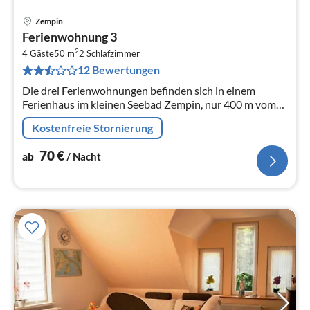
Zempin
Pre
Ferienwohnung 3
ab
2
7
4 Gäste
50 m
2
Schlafzimmer
12 Bewertungen
pr
Na
Die drei Ferienwohnungen befinden sich in einem
Ferienhaus im kleinen Seebad Zempin, nur 400 m vom
feinsandigen Ostseestrand entfernt.
Kostenfreie Stornierung
70
€
ab
/ Nacht