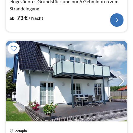
eingezäuntes Grundstück und nur 5 Gehminuten zum
Strandeingang.
73
€
ab
/ Nacht
Pre
Zempin