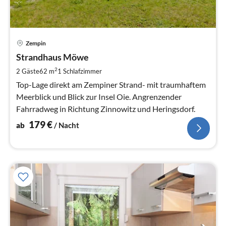
Pre
Zempin
ab
1
Strandhaus Möwe
pr
2
2 Gäste
62 m
1
Schlafzimmer
Na
Top-Lage direkt am Zempiner Strand- mit traumhaftem
Meerblick und Blick zur Insel Oie. Angrenzender
Fahrradweg in Richtung Zinnowitz und Heringsdorf.
179
€
ab
/ Nacht