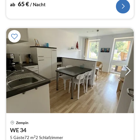
65
€
ab
/ Nacht
Pre
Zempin
ab
WE 34
7
2
5 Gäste
72 m
2
Schlafzimmer
pr