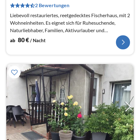
pr
2 Bewertungen
Na
Liebevoll restauriertes, reetgedecktes Fischerhaus, mit 2
Wohneinheiten. Es eignet sich für Ruhesuchende,
Naturliebhaber, Familien, Aktivurlauber und
Individualisten.
80
€
ab
/ Nacht