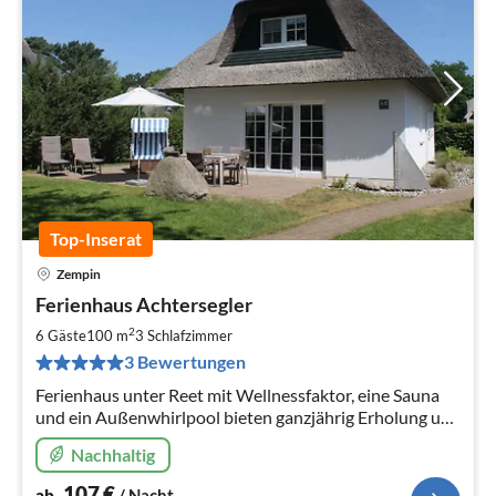
Top-Inserat
Zempin
Pre
Ferienhaus Achtersegler
ab
1
2
6 Gäste
100 m
3
Schlafzimmer
pr
3 Bewertungen
Na
Ferienhaus unter Reet mit Wellnessfaktor, eine Sauna
und ein Außenwhirlpool bieten ganzjährig Erholung und
Entspannung! Eingezäuntes Grundstück!
Nachhaltig
107
€
ab
/ Nacht