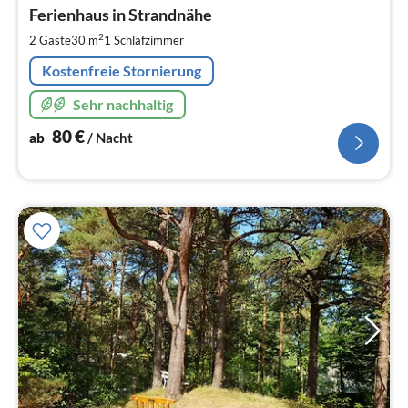
ab
8
Ferienhaus in Strandnähe
pr
2
2 Gäste
30 m
1
Schlafzimmer
Na
Kostenfreie Stornierung
Sehr nachhaltig
80
€
ab
/ Nacht