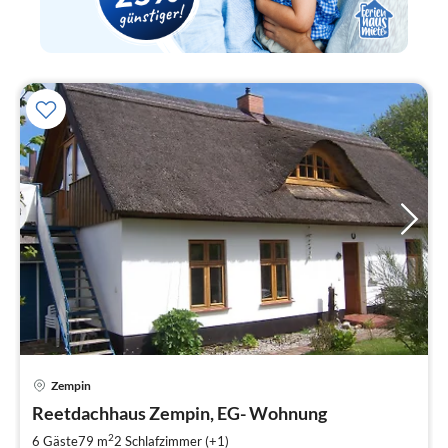
Zempin
Pre
Reetdachhaus Zempin, EG- Wohnung
ab
8
2
6 Gäste
79 m
2
Schlafzimmer (+1)