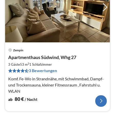
Zempin
Pre
Apartmenthaus Südwind, Whg 27
ab
8
2
3 Gäste
53 m
1
Schlafzimmer
pr
3 Bewertungen
Na
Komf. Fe-Wo in Strandnähe, mit Schwimmbad, Dampf-
und Trockensauna, kleiner Fitnessraum , Fahrstuhl u.
WLAN
80
€
ab
/ Nacht