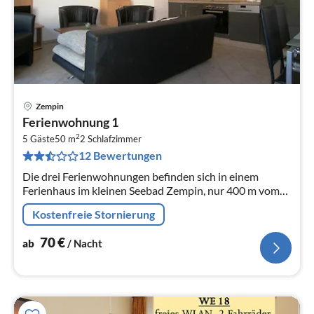
Zempin
Pre
Ferienwohnung 1
ab
2
7
5 Gäste
50 m
2
Schlafzimmer
12 Bewertungen
pr
Na
Die drei Ferienwohnungen befinden sich in einem
Ferienhaus im kleinen Seebad Zempin, nur 400 m vom
feinsandigen Ostseestrand entfernt.
Kostenfreie Stornierung
70
€
ab
/ Nacht