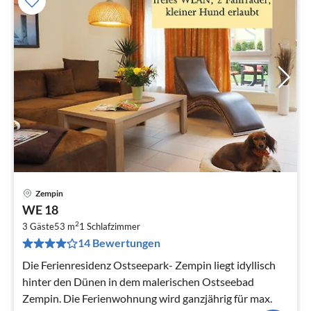
Zempin
Pre
WE 18
ab
2
6
3 Gäste
53 m
1
Schlafzimmer
14 Bewertungen
pr
Na
Die Ferienresidenz Ostseepark- Zempin liegt idyllisch
hinter den Dünen in dem malerischen Ostseebad
Zempin. Die Ferienwohnung wird ganzjährig für max.