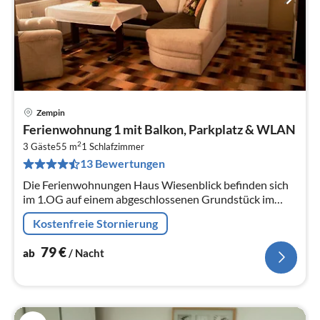
Zempin
Pre
Ferienwohnung 1 mit Balkon, Parkplatz & WLAN
ab
2
7
3 Gäste
55 m
1
Schlafzimmer
13 Bewertungen
pr
Na
Die Ferienwohnungen Haus Wiesenblick befinden sich
im 1.OG auf einem abgeschlossenen Grundstück im
Ostseebad Zempin und bieten Platz für bis zu 3
Kostenfreie Stornierung
Personen in der Fewo 1 oder für 2...
79
€
ab
/ Nacht