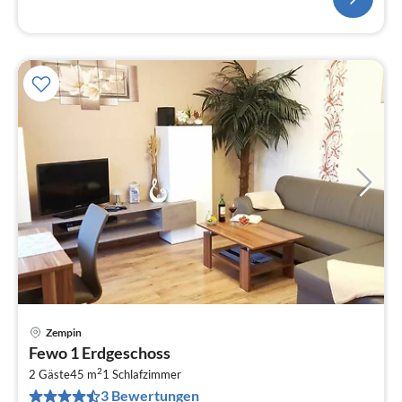
Zempin
Pre
Fewo 1 Erdgeschoss
ab
2
5
2 Gäste
45 m
1
Schlafzimmer
3 Bewertungen
pr