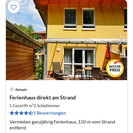
Zempin
Pre
Ferienhaus direkt am Strand
ab
1
2
5 Gäste
90 m
2
Schlafzimmer
pr
5 Bewertungen
Na
Vermieten ganzjährig Ferienhaus, 150 m vom Strand
entfernt