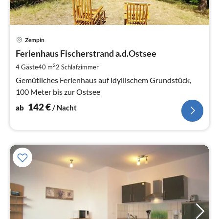
Pre
Zempin
ab
1
Ferienhaus Fischerstrand a.d.Ostsee
pr
2
4 Gäste
40 m
2
Schlafzimmer
Na
Gemütliches Ferienhaus auf idyllischem Grundstück,
100 Meter bis zur Ostsee
142
€
ab
/ Nacht