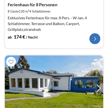
ab
1
Ferienhaus für 8 Personen
pr
2
8 Gäste
130 m
4
Schlafzimmer
Na
Exklusives Ferienhaus für max. 8 Pers. - W-lan, 4
Schlafzimmer, Terrasse und Balkon, Carport,
Grillplatz,strandnah
174
€
ab
/ Nacht