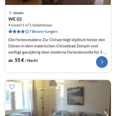
Zempin
Pre
WE 02
ab
2
5
4 Gäste
51 m
1
Schlafzimmer
7 Bewertungen
pr
Na
Die Ferienresidenz Zur Ostsee liegt idyllisch hinter den
Dünen in dem malerischen Ostseebad Zempin und
verfügt ganzjährig über moderne Feriendomizile für 1-5
Personen mit...
55
€
ab
/ Nacht