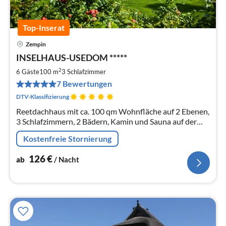
Top-Inserat
Zempin
Pre
INSELHAUS-USEDOM *****
ab
1
2
6 Gäste
100 m
3
Schlafzimmer
pr
7 Bewertungen
Na
DTV-Klassifizierung
Reetdachhaus mit ca. 100 qm Wohnfläche auf 2 Ebenen,
3 Schlafzimmern, 2 Bädern, Kamin und Sauna auf der
Sonneninsel Usedom, ca. 15 Gehminuten bis zum
Kostenfreie Stornierung
Ostseestrand, ruhig gelegen
126
€
ab
/ Nacht