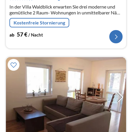
Na
In der Villa Waldblick erwarten Sie drei moderne und
gemütliche 2 Raum- Wohnungen in unmittelbarer Nähe
zum Wald und zum feinsandigen Ostseestrand.
Kostenfreie Stornierung
57
€
ab
/ Nacht