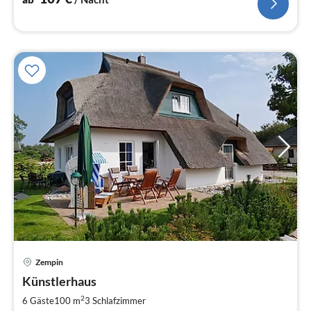
Zempin
Pre
Künstlerhaus
ab
1
2
6 Gäste
100 m
3
Schlafzimmer