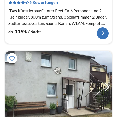
pr
6 Bewertungen
Na
"Das Künstlerhaus" unter Reet für 6 Personen und 2
Kleinkinder, 800m zum Strand, 3 Schlafzimmer, 2 Bäder,
Südterrasse, Garten, Sauna, Kamin, WLAN, komplett
umzäunt
119
€
ab
/ Nacht