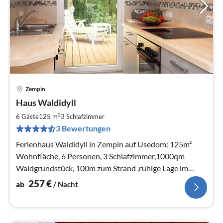
Zempin
Pre
Haus Waldidyll
ab
2
2
6 Gäste
125 m
3
Schlafzimmer
pr
3 Bewertungen
Na
Ferienhaus Waldidyll in Zempin auf Usedom: 125m²
Wohnfläche, 6 Personen, 3 Schlafzimmer,1000qm
Waldgrundstück, 100m zum Strand ,ruhige Lage im
Kiefernwald
257
€
ab
/ Nacht