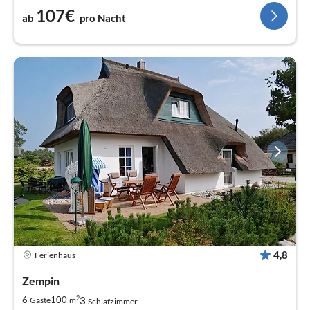
107€
ab
pro Nacht
4,8
Ferienhaus
Zempin
2
3
6
100
Gäste
m
Schlafzimmer