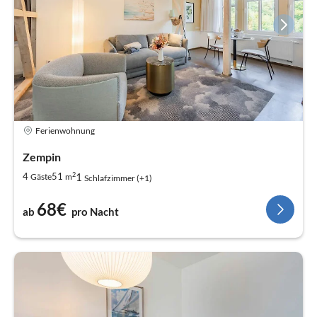
Ferienwohnung
Zempin
2
1
4
51
Gäste
m
Schlafzimmer (+1)
68€
ab
pro Nacht