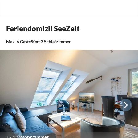
Feriendomizil SeeZeit
Max.
6
Gäste
90m²
3
Schlafzimmer
1
/
18
Wohnzimmer