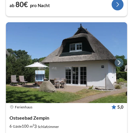
80€
ab
pro Nacht
5,0
Ferienhaus
Ostseebad Zempin
2
3
6
100
Gäste
m
Schlafzimmer