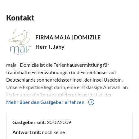
Kontakt
FIRMA MAJA | DOMIZILE
Herr T. Jany
maja | Domizile ist die Ferienhausvermittlung für
traumhafte Ferienwohnungen und Ferienhäuser auf
Deutschlands sonnenreichster Insel, der Insel Usedom.
Unsere Expertise liegt darin, eine erstklassige Auswahl an
Ferienunterkünften anzubieten, die perfekt zu den
Bedürfnissen unserer Gäste passt. Mit einer Auswahl an
Mehr über den Gastgeber erfahren
über 400 Ferienwohnungen und mehr als 20 Ferienhäusern
in und um die Kaiserbäder herum, im Achterland sowie den
Gastgeber seit:
30.07.2009
Bernsteinbädern bis Zinnowitz sind wir auf der gesamten
Insel Usedom vertreten. Urlaub mit der Familie inklusive
Antwortzeit:
noch keine