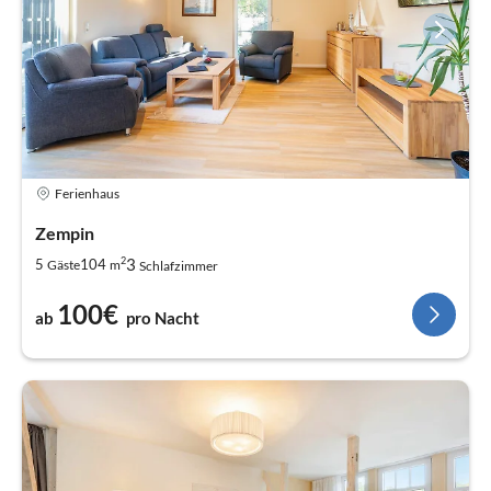
Ferienhaus
Zempin
2
3
5
104
Gäste
m
Schlafzimmer
100€
ab
pro Nacht