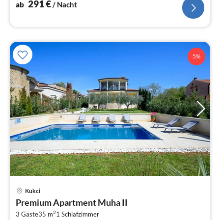
291
€
ab
/ Nacht
5%
Pre
Kukci
ab
Premium Apartment Muha II
7
2
3 Gäste
35 m
1
Schlafzimmer
pr