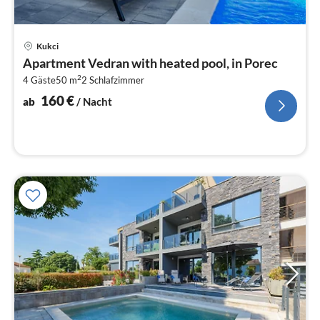
Pre
Kukci
ab
Apartment Vedran with heated pool, in Porec
1
2
4 Gäste
50 m
2
Schlafzimmer
pr
Na
160
€
ab
/ Nacht