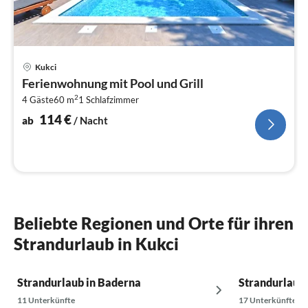
Pre
Kukci
ab
Ferienwohnung mit Pool und Grill
1
2
4 Gäste
60 m
1
Schlafzimmer
pr
Na
114
€
ab
/ Nacht
Beliebte Regionen und Orte für ihren
Strandurlaub in Kukci
Strandurlaub in Baderna
Strandurlaub 
11 Unterkünfte
17 Unterkünfte