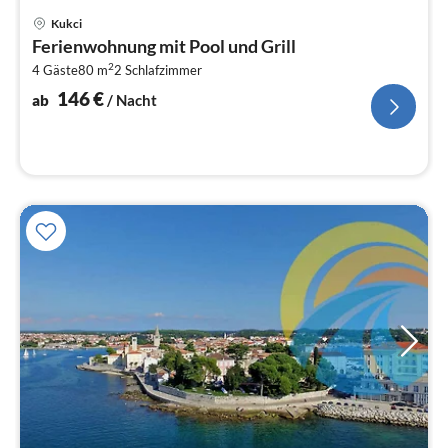
Pre
Kukci
ab
Ferienwohnung mit Pool und Grill
1
2
4 Gäste
80 m
2
Schlafzimmer
pr
Na
146
€
ab
/ Nacht