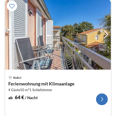
Pre
Kukci
ab
Ferienwohnung mit Klimaanlage
6
2
4 Gäste
50 m
1
Schlafzimmer
pr
Na
64
€
ab
/ Nacht