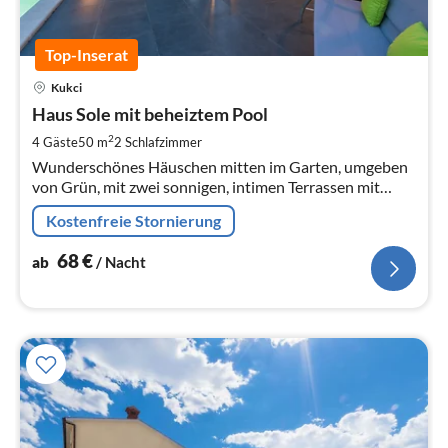
Top-Inserat
Pre
Kukci
ab
6
Haus Sole mit beheiztem Pool
pr
2
4 Gäste
50 m
2
Schlafzimmer
Na
Wunderschönes Häuschen mitten im Garten, umgeben
von Grün, mit zwei sonnigen, intimen Terrassen mit
Markise.
Kostenfreie Stornierung
68
€
ab
/ Nacht