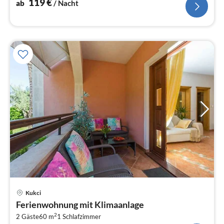
119
€
ab
/ Nacht
Pre
Kukci
ab
Ferienwohnung mit Klimaanlage
9
2
2 Gäste
60 m
1
Schlafzimmer
pr