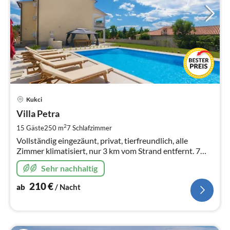
Pre
Kukci
ab
2
Villa Petra
pr
2
15 Gäste
250 m
7
Schlafzimmer
Na
Vollständig eingezäunt, privat, tierfreundlich, alle
Zimmer klimatisiert, nur 3 km vom Strand entfernt. 7
Schlafzimmer, 6 Badetzimmer, WLAN, Grill, 2 Fahrräder.
Sehr nachhaltig
210
€
ab
/ Nacht