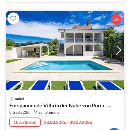
10%
Pre
Kukci
ab
Entspannende Villa in der Nähe von Porec -...
2
2
8 Gäste
220 m
4
Schlafzimmer
pr
Na
10% Aktion
28.08.2026 - 30.09.2026