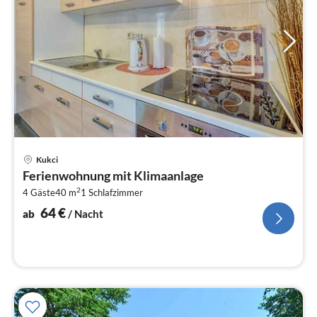
Pre
Kukci
ab
Ferienwohnung mit Klimaanlage
6
2
4 Gäste
40 m
1
Schlafzimmer
pr
Na
64
€
ab
/ Nacht