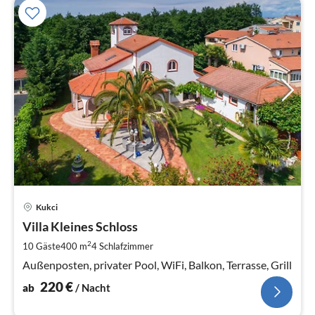
Pre
Kukci
ab
2
Villa Kleines Schloss
pr
2
10 Gäste
400 m
4
Schlafzimmer
Na
Außenposten, privater Pool, WiFi, Balkon, Terrasse, Grill
220
€
ab
/ Nacht