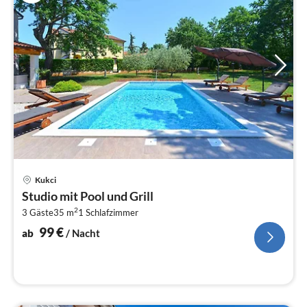
Pre
Kukci
ab
Studio mit Pool und Grill
1
2
3 Gäste
35 m
1
Schlafzimmer
pr
Na
99
€
ab
/ Nacht