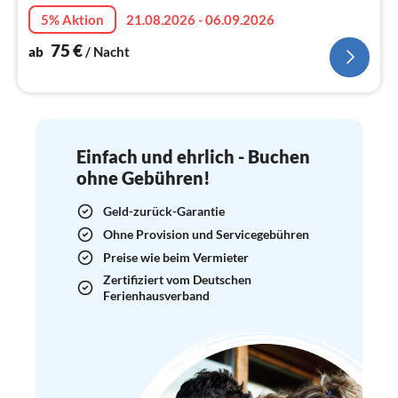
Na
5% Aktion
21.08.2026 - 06.09.2026
75
€
ab
/ Nacht
Einfach und ehrlich - Buchen
ohne Gebühren!
Geld-zurück-Garantie
Ohne Provision und Servicegebühren
Preise wie beim Vermieter
Zertifiziert vom Deutschen
Ferienhausverband