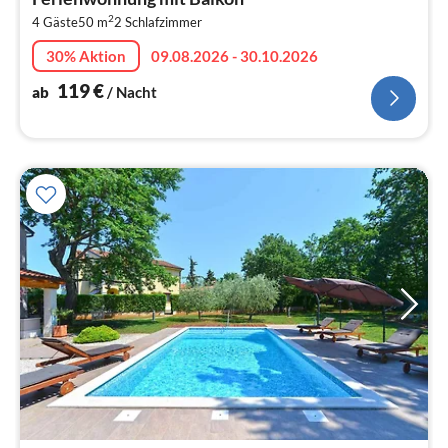
1
2
4 Gäste
50 m
2
Schlafzimmer
pr
Na
30% Aktion
09.08.2026 - 30.10.2026
119
€
ab
/ Nacht