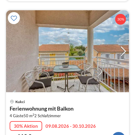
30%
Pre
Kukci
ab
Ferienwohnung mit Balkon
1
2
4 Gäste
50 m
2
Schlafzimmer
pr
Na
30% Aktion
09.08.2026 - 30.10.2026