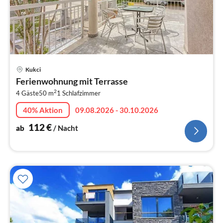
Pre
Kukci
ab
Ferienwohnung mit Terrasse
1
2
4 Gäste
50 m
1
Schlafzimmer
pr
Na
40% Aktion
09.08.2026 - 30.10.2026
112
€
ab
/ Nacht