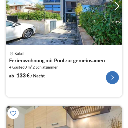
Pre
Kukci
ab
Ferienwohnung mit Pool zur gemeinsamen
1
2
4 Gäste
60 m
2
Schlafzimmer
pr
Na
133
€
ab
/ Nacht