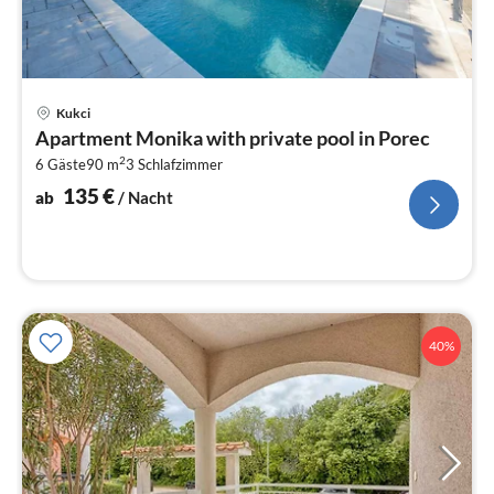
Pre
Kukci
ab
Apartment Monika with private pool in Porec
1
2
6 Gäste
90 m
3
Schlafzimmer
pr
Na
135
€
ab
/ Nacht
40%