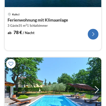
Pre
Kukci
ab
Ferienwohnung mit Klimaanlage
7
2
3 Gäste
35 m
1
Schlafzimmer
pr
Na
78
€
ab
/ Nacht