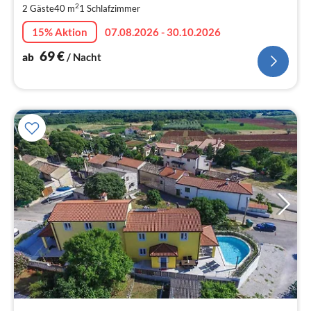
2
2 Gäste
40 m
1
Schlafzimmer
pr
Na
15% Aktion
07.08.2026 - 30.10.2026
69
€
ab
/ Nacht