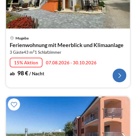
Pre
Mugeba
ab
Ferienwohnung mit Meerblick und Klimaanlage
9
2
3 Gäste
43 m
1
Schlafzimmer
pr
Na
15% Aktion
07.08.2026 - 30.10.2026
98
€
ab
/ Nacht