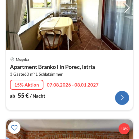
Pre
Mugeba
ab
Apartment Branko I in Porec, Istria
5
2
3 Gäste
60 m
1
Schlafzimmer
pr
Na
15% Aktion
07.08.2026 - 08.01.2027
55
€
ab
/ Nacht
10%