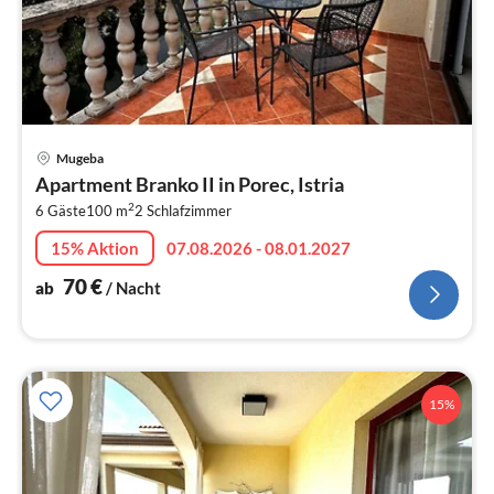
Pre
Mugeba
ab
Apartment Branko II in Porec, Istria
7
2
6 Gäste
100 m
2
Schlafzimmer
pr
Na
15% Aktion
07.08.2026 - 08.01.2027
70
€
ab
/ Nacht
15%