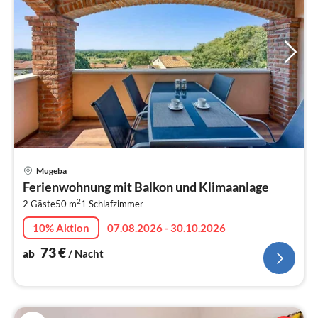
Pre
Mugeba
ab
Ferienwohnung mit Balkon und Klimaanlage
7
2
2 Gäste
50 m
1
Schlafzimmer
pr
Na
10% Aktion
07.08.2026 - 30.10.2026
73
€
ab
/ Nacht