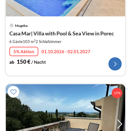
Pre
Mugeba
ab
1
Casa Mar| Villa with Pool & Sea View in Porec
pr
2
6 Gäste
103 m
2
Schlafzimmer
Na
5% Aktion
01.10.2026 - 02.01.2027
150
€
ab
/ Nacht
15%