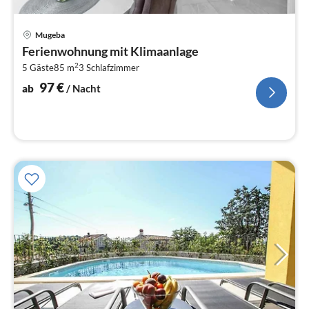
Pre
Mugeba
ab
Ferienwohnung mit Klimaanlage
9
2
5 Gäste
85 m
3
Schlafzimmer
pr
Na
97
€
ab
/ Nacht