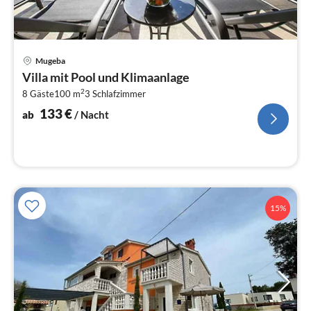
Pre
Mugeba
ab
Villa mit Pool und Klimaanlage
1
2
8 Gäste
100 m
3
Schlafzimmer
pr
Na
133
€
ab
/ Nacht
15%