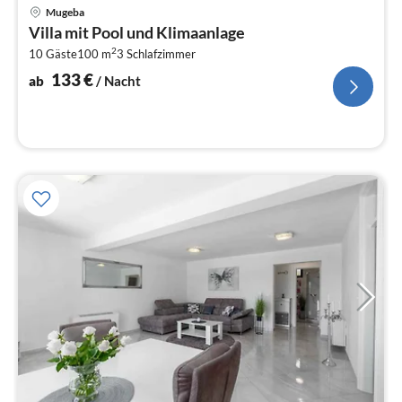
Pre
Mugeba
ab
Villa mit Pool und Klimaanlage
1
2
10 Gäste
100 m
3
Schlafzimmer
pr
Na
133
€
ab
/ Nacht