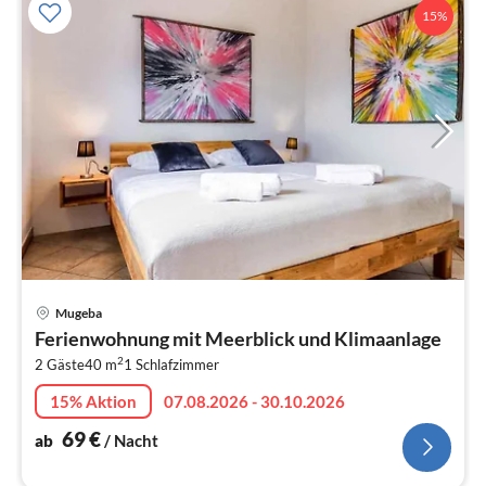
15%
Pre
Mugeba
ab
Ferienwohnung mit Meerblick und Klimaanlage
7
2
2 Gäste
40 m
1
Schlafzimmer
pr
Na
15% Aktion
07.08.2026 - 30.10.2026
69
€
ab
/ Nacht