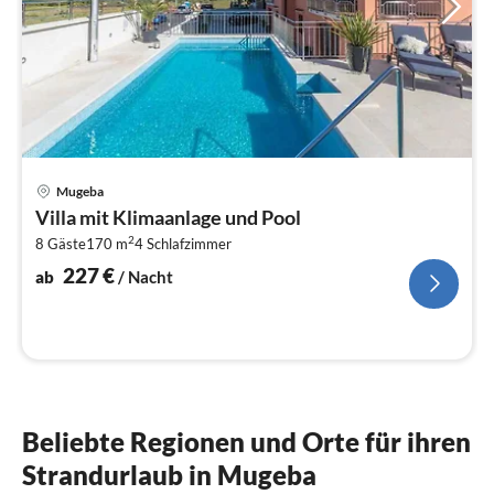
Pre
Mugeba
ab
Villa mit Klimaanlage und Pool
2
2
8 Gäste
170 m
4
Schlafzimmer
pr
Na
227
€
ab
/ Nacht
Beliebte Regionen und Orte für ihren
Strandurlaub in Mugeba