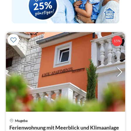
15%
Pre
Mugeba
ab
Ferienwohnung mit Meerblick und Klimaanlage
7