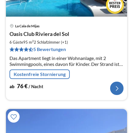
La Cala de Mijas
Pre
Oasis Club Riviera del Sol
ab
7
2
6 Gäste
95 m
2
Schlafzimmer (+1)
pr
5 Bewertungen
Na
Das Apartment liegt in einer Wohnanlage, mit 2
Swimmingpools, eines davon für Kinder. Der Strand ist
nur 2 km enfernt und in unmittelbarer Nähe mehrere
Kostenfreie Stornierung
Golfplätze.
76
€
ab
/ Nacht