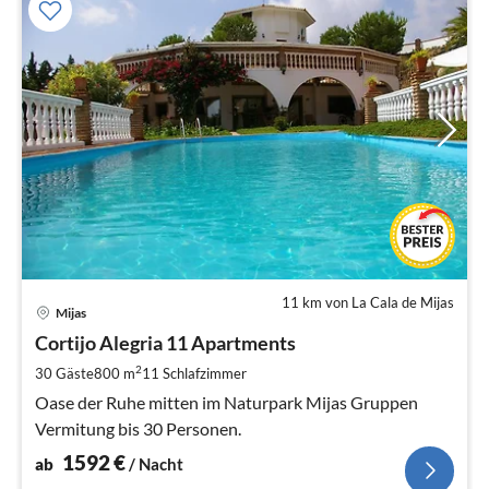
11 km von La Cala de Mijas
Pre
Mijas
ab
1
Cortijo Alegria 11 Apartments
pr
2
30 Gäste
800 m
11
Schlafzimmer
Na
Oase der Ruhe mitten im Naturpark Mijas Gruppen
Vermitung bis 30 Personen.
1592
€
ab
/ Nacht