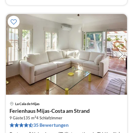
La Cala de Mijas
Pre
Ferienhaus Mijas-Costa am Strand
ab
2
1
9 Gäste
135 m
4
Schlafzimmer
35 Bewertungen
pr
Na