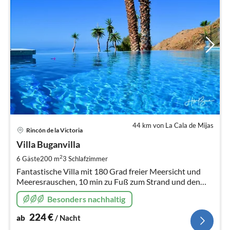
44 km von La Cala de Mijas
Pre
Rincón de la Victoria
ab
2
Villa Buganvilla
pr
2
6 Gäste
200 m
3
Schlafzimmer
Na
Fantastische Villa mit 180 Grad freier Meersicht und
Meeresrauschen, 10 min zu Fuß zum Strand und den
Strandbars, 15 min ins Zentrum Málagas, beheizbarer
Besonders nachhaltig
Pool und Glasfaserkabel
224
€
ab
/ Nacht