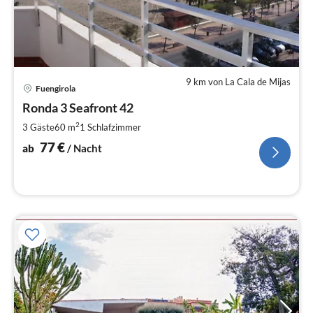
9 km von La Cala de Mijas
Pre
Fuengirola
ab
7
Ronda 3 Seafront 42
pr
2
3 Gäste
60 m
1
Schlafzimmer
Na
77
€
ab
/ Nacht