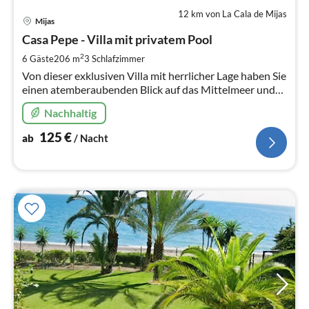
12 km von La Cala de Mijas
Pre
Mijas
ab
1
Casa Pepe - Villa mit privatem Pool
pr
2
6 Gäste
206 m
3
Schlafzimmer
Na
Von dieser exklusiven Villa mit herrlicher Lage haben Sie
einen atemberaubenden Blick auf das Mittelmeer und
die schöne nahe gelegene Stadt Mijas.
Nachhaltig
125
€
ab
/ Nacht