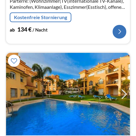
Parterre: (Wohnzimmer(TV(internationale TV-Kanäle),
Kaminofen, Klimaanlage), Esszimmer(Esstisch), offene
Küche(Esstisch, Kochherd(4 Kochplatten, Ceranfeld)
Kostenfreie Stornierung
134
€
ab
/ Nacht