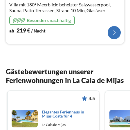
Na
Villa mit 180° Meerblick: beheizter Salzwasserpool,
Sauna, Patio-Terrassen, Strand 10 Min, Glasfaser
Besonders nachhaltig
219
€
ab
/ Nacht
Gästebewertungen unserer
Ferienwohnungen in La Cala de Mijas
4.5
Elegantes Ferienhaus in
Mijas Costa für 4
La Cala de Mijas