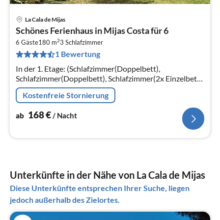
La Cala de Mijas
Pre
Schönes Ferienhaus in Mijas Costa für 6
ab
2
1
6 Gäste
180 m
3
Schlafzimmer
1 Bewertung
pr
Na
In der 1. Etage: (Schlafzimmer(Doppelbett),
Schlafzimmer(Doppelbett), Schlafzimmer(2x Einzelbett),
Badezimmer(Badewanne, Dusche, Toilette),
Kostenfreie Stornierung
Badezimmer(Badewanne, Dusche, Toilette)
168
€
ab
/ Nacht
Unterkünfte in der Nähe von La Cala de Mijas
Diese Unterkünfte entsprechen Ihrer Suche, liegen
jedoch außerhalb des Zielortes.