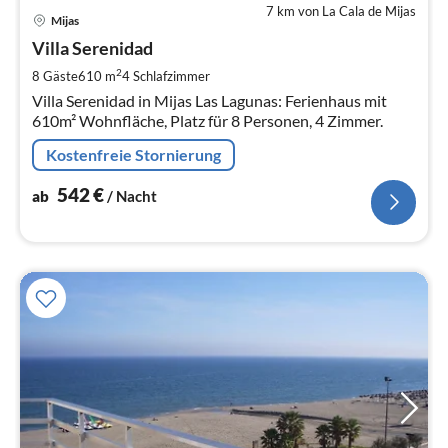
7 km von La Cala de Mijas
Pre
Mijas
ab
5
Villa Serenidad
pr
2
8 Gäste
610 m
4
Schlafzimmer
Na
Villa Serenidad in Mijas Las Lagunas: Ferienhaus mit
610m² Wohnfläche, Platz für 8 Personen, 4 Zimmer.
Kostenfreie Stornierung
542
€
ab
/ Nacht