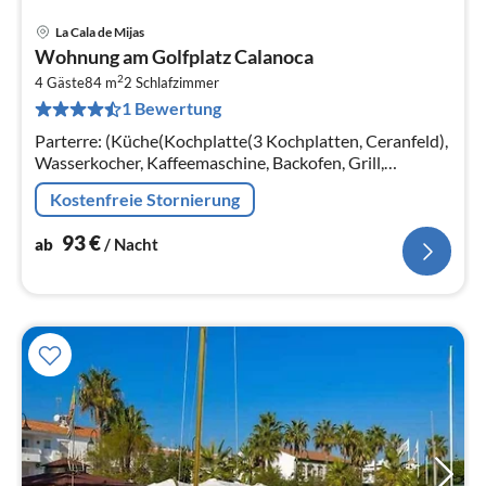
La Cala de Mijas
Pre
Wohnung am Golfplatz Calanoca
ab
2
9
4 Gäste
84 m
2
Schlafzimmer
1 Bewertung
pr
Na
Parterre: (Küche(Kochplatte(3 Kochplatten, Ceranfeld),
Wasserkocher, Kaffeemaschine, Backofen, Grill,
Mikrowelle, Spülmaschine, Kühl-/Gefrierkombination)
Kostenfreie Stornierung
93
€
ab
/ Nacht