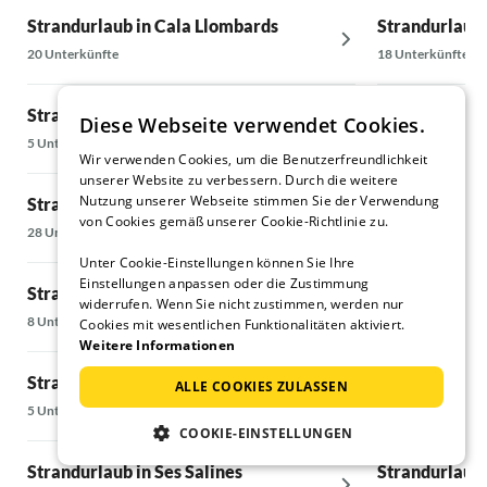
Strandurlaub in Cala Llombards
Strandurlaub 
20 Unterkünfte
18 Unterkünfte
Strandurlaub in Cala Santanyi
Strandurlaub
Diese Webseite verwendet Cookies.
5 Unterkünfte
51 Unterkünfte
Wir verwenden Cookies, um die Benutzerfreundlichkeit
unserer Website zu verbessern. Durch die weitere
Nutzung unserer Webseite stimmen Sie der Verwendung
Strandurlaub in Santanyi
Strandurlaub 
von Cookies gemäß unserer Cookie-Richtlinie zu.
28 Unterkünfte
6 Unterkünfte
Unter Cookie-Einstellungen können Sie Ihre
Einstellungen anpassen oder die Zustimmung
Strandurlaub in Cala d'Or
Strandurlaub 
widerrufen. Wenn Sie nicht zustimmen, werden nur
8 Unterkünfte
7 Unterkünfte
Cookies mit wesentlichen Funktionalitäten aktiviert.
Weitere Informationen
Strandurlaub in Colonia de Sant Jordi
Strandurlaub
ALLE COOKIES ZULASSEN
5 Unterkünfte
39 Unterkünfte
COOKIE-EINSTELLUNGEN
Strandurlaub in Ses Salines
Strandurlaub 