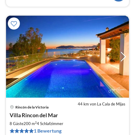
44 km von La Cala de Mijas
Rincón de la Victoria
Pre
Villa Rincon del Mar
ab
2
2
8 Gäste
200 m
4
Schlafzimmer
pr
1 Bewertung