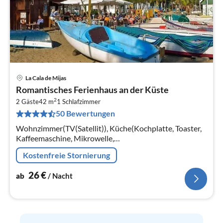
La Cala de Mijas
Pre
Romantisches Ferienhaus an der Küste
ab
2
2
2 Gäste
42 m
1
Schlafzimmer
50 Bewertungen
pr
Na
Wohnzimmer(TV(Satellit)), Küche(Kochplatte, Toaster,
Kaffeemaschine, Mikrowelle,
Kühl-/Gefrierkombination), Schlafzimmer(Doppelbett),
Kostenfreie Stornierung
Badezimmer(Badewanne, Toilette, Bidet)
26
€
ab
/ Nacht