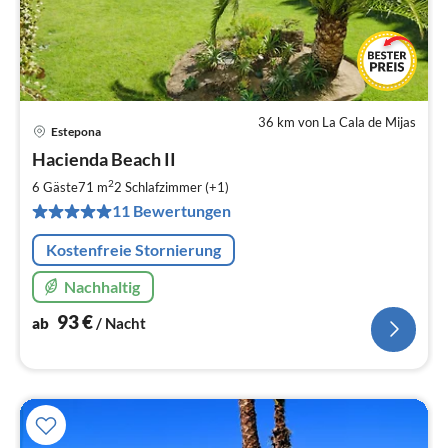
36 km von La Cala de Mijas
Estepona
Pre
Hacienda Beach II
ab
9
2
6 Gäste
71 m
2
Schlafzimmer (+1)
pr
11 Bewertungen
Na
Kostenfreie Stornierung
Nachhaltig
93
€
ab
/ Nacht