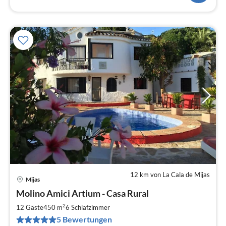
12 km von La Cala de Mijas
Mijas
Pre
Molino Amici Artium - Casa Rural
ab
4
2
12 Gäste
450 m
6
Schlafzimmer
pr
5 Bewertungen