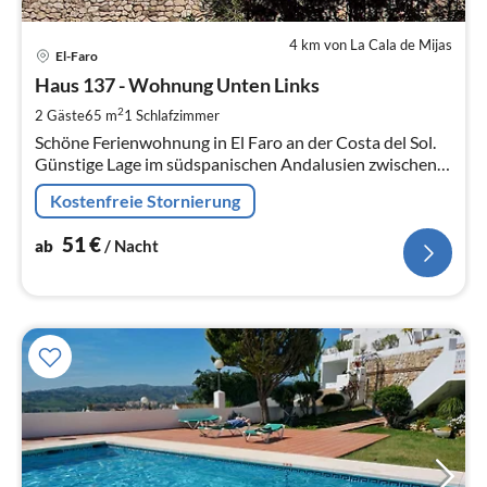
4 km von La Cala de Mijas
Pre
El-Faro
ab
5
Haus 137 - Wohnung Unten Links
pr
2
2 Gäste
65 m
1
Schlafzimmer
Na
Schöne Ferienwohnung in El Faro an der Costa del Sol.
Günstige Lage im südspani­schen Anda­lusien zwischen
Málaga und Marbella.
Kostenfreie Stornierung
51
€
ab
/ Nacht