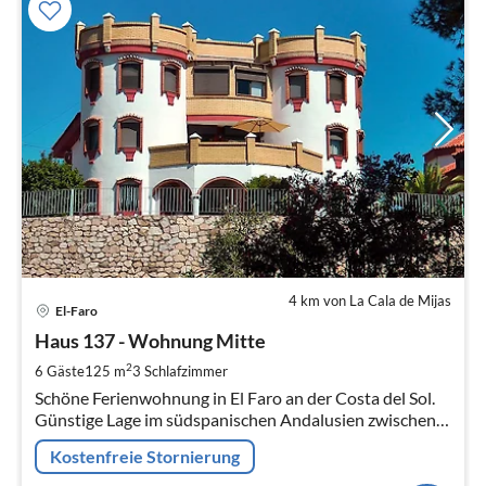
4 km von La Cala de Mijas
Pre
El-Faro
ab
7
Haus 137 - Wohnung Mitte
pr
2
6 Gäste
125 m
3
Schlafzimmer
Na
Schöne Ferienwohnung in El Faro an der Costa del Sol.
Günstige Lage im südspani­schen Anda­lusien zwischen
Málaga und Marbella.
Kostenfreie Stornierung