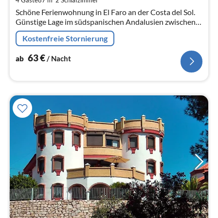
Na
Schöne Ferienwohnung in El Faro an der Costa del Sol.
Günstige Lage im südspani­schen Anda­lusien zwischen
Málaga und Marbella.
Kostenfreie Stornierung
63
€
ab
/ Nacht