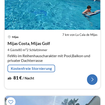
7 km von La Cala de Mijas
Pre
Mijas
ab
8
Mijas Costa, Mijas Golf
pr
2
4 Gäste
80 m
2
Schlafzimmer
Na
FeWo im Reihenhauscharakter mit Pool,Balkon und
privater Dachterrasse
Kostenfreie Stornierung
81
€
ab
/ Nacht