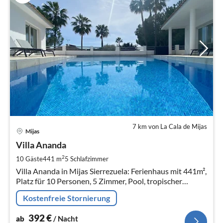
7 km von La Cala de Mijas
Pre
Mijas
ab
3
Villa Ananda
pr
2
10 Gäste
441 m
5
Schlafzimmer
Na
Villa Ananda in Mijas Sierrezuela: Ferienhaus mit 441m²,
Platz für 10 Personen, 5 Zimmer, Pool, tropischer
Garten, Pavillon im Garten, Parkplatz auf dem
Kostenfreie Stornierung
Grundstück.
392
€
ab
/ Nacht