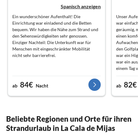
Spanisch anzeigen
Ein wunderschöner Aufenthalt! Die
Unser Aufen
Einrichtung war einladend und die Betten
war einfac
bequem. Wir haben die Nähe zum Strand und
geräumig, m
den Sehenswürdigkeiten sehr genossen.
einen komf
Einziger Nachteil: Die Unterkunft war für
Aufwachen 
Menschen mit eingeschränkter Mobilität
den Golfpla
nicht sehr barrierefrei.
war ein Hi
war ein aus
einem Tag 
und wir hab
genossen, 
84€
82€
ab
Nacht
ab
Insgesamt w
für unsere
Beliebte Regionen und Orte für ihren
Strandurlaub in La Cala de Mijas