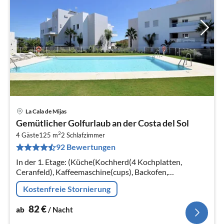
La Cala de Mijas
Pre
Gemütlicher Golfurlaub an der Costa del Sol
ab
2
8
4 Gäste
125 m
2
Schlafzimmer
92 Bewertungen
pr
Na
In der 1. Etage: (Küche(Kochherd(4 Kochplatten,
Ceranfeld), Kaffeemaschine(cups), Backofen,
Spülmaschine, Kühl-/Gefrierkombination),
Kostenfreie Stornierung
Wohn/Esszimmer(TV), Schlafzimmer(2x Einzelbett)
82
€
ab
/ Nacht