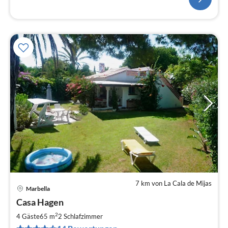
7 km von La Cala de Mijas
Marbella
Pre
Casa Hagen
ab
9
2
4 Gäste
65 m
2
Schlafzimmer
pr