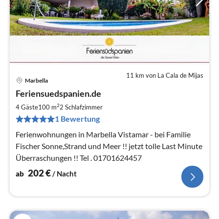
11 km von La Cala de Mijas
Marbella
Pre
Feriensuedspanien.de
ab
2
2
4 Gäste
100 m
2
Schlafzimmer
pr
1 Bewertung
Na
Ferienwohnungen in Marbella Vistamar - bei Familie
Fischer Sonne,Strand und Meer !! jetzt tolle Last Minute
Überraschungen !! Tel . 01701624457
202
€
ab
/ Nacht