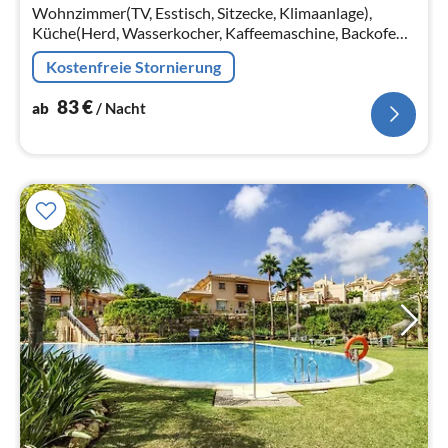
Na
Wohnzimmer(TV, Esstisch, Sitzecke, Klimaanlage),
Küche(Herd, Wasserkocher, Kaffeemaschine, Backofen,
Mikrowelle, Spülmaschine, Kühl-/Gefrierkombination),
Kostenfreie Stornierung
Schlafzimmer(Doppelbett)
83
€
ab
/ Nacht