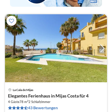
La Cala de Mijas
Pre
Elegantes Ferienhaus in Mijas Costa für 4
ab
2
8
4 Gäste
78 m
2
Schlafzimmer
43 Bewertungen
pr