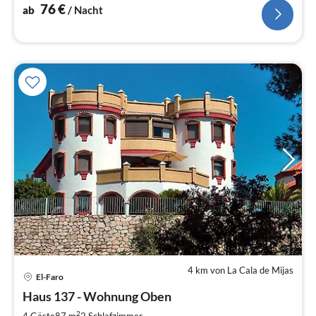
76
€
ab
/ Nacht
4 km von La Cala de Mijas
Pre
El-Faro
ab
6
Haus 137 - Wohnung Oben
pr
2
4 Gäste
87 m
2
Schlafzimmer