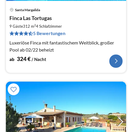
Santa Margalida
Pre
Finca Las Tortugas
ab
3
2
9 Gäste
312 m
4
Schlafzimmer
pr
5 Bewertungen
Na
Luxeriöse Finca mit fantastischem Weitblick, großer
Pool ab 02/22 beheizt
324
€
ab
/ Nacht