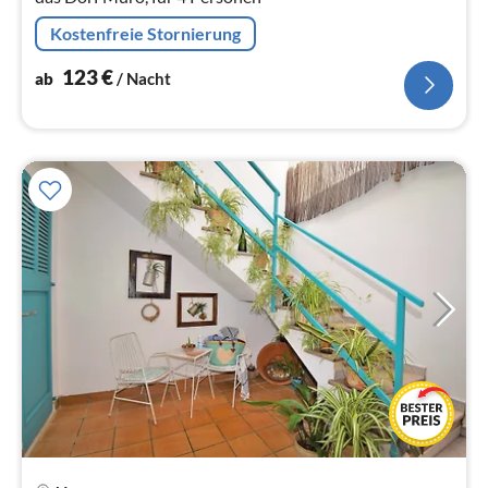
Kostenfreie Stornierung
123
€
ab
/ Nacht
Pre