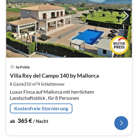
Pre
Sa Pobla
ab
3
Villa Rey del Campo 140 by Mallorca
pr
2
8 Gäste
250 m
4
Schlafzimmer
Na
Luxus Finca auf Mallorca mit herrlichem
Landschaftsblick , für 8 Personen
Kostenfreie Stornierung
365
€
ab
/ Nacht