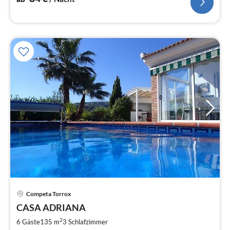
Competa Torrox
Pre
CASA ADRIANA
ab
1
2
6 Gäste
135 m
3
Schlafzimmer