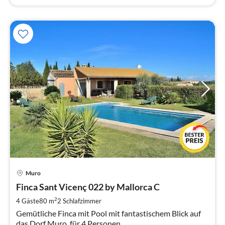
Pre
Muro
ab
1
Finca Sant Vicenç 022 by Mallorca C
pr
2
4 Gäste
80 m
2
Schlafzimmer
Na
Gemütliche Finca mit Pool mit fantastischem Blick auf
das Dorf Muro, für 4 Personen