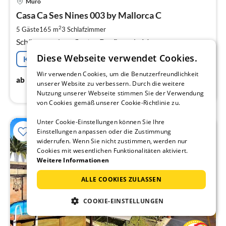
Muro
ab
8
Casa Ca Ses Nines 003 by Mallorca C
pr
2
5 Gäste
165 m
3
Schlafzimmer
Na
Schönes und gepflegtes Dorfhaus in Muro.
Diese Webseite verwendet Cookies.
Kostenfreie Stornierung
Wir verwenden Cookies, um die Benutzerfreundlichkeit
80
€
ab
/ Nacht
unserer Website zu verbessern. Durch die weitere
Nutzung unserer Webseite stimmen Sie der Verwendung
von Cookies gemäß unserer Cookie-Richtlinie zu.
Unter Cookie-Einstellungen können Sie Ihre
Einstellungen anpassen oder die Zustimmung
widerrufen. Wenn Sie nicht zustimmen, werden nur
Cookies mit wesentlichen Funktionalitäten aktiviert.
Weitere Informationen
ALLE COOKIES ZULASSEN
COOKIE-EINSTELLUNGEN