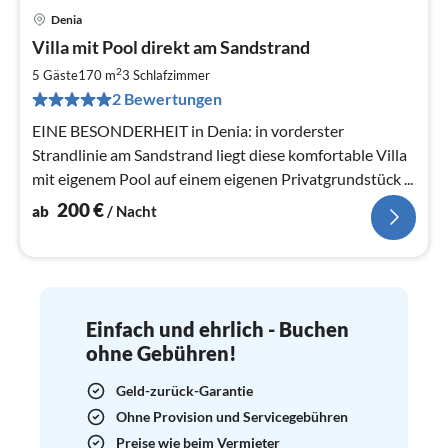
Denia
Pre
Villa mit Pool direkt am Sandstrand
ab
2
2
5 Gäste
170 m
3
Schlafzimmer
pr
2 Bewertungen
Na
EINE BESONDERHEIT in Denia: in vorderster
Strandlinie am Sandstrand liegt diese komfortable Villa
mit eigenem Pool auf einem eigenen Privatgrundstück ...
200
€
ab
/ Nacht
Einfach und ehrlich - Buchen
ohne Gebühren!
Geld-zurück-Garantie
Ohne Provision und Servicegebühren
Preise wie beim Vermieter