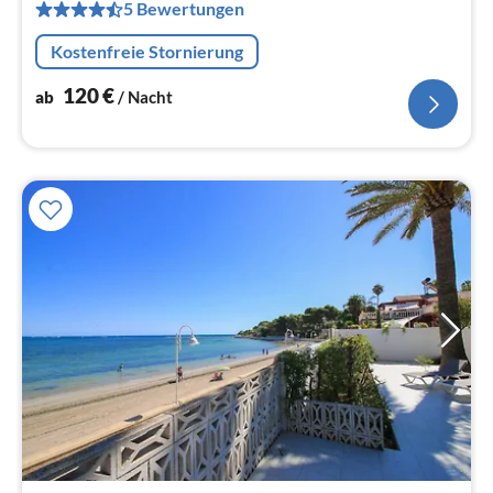
pr
5 Bewertungen
Na
Kostenfreie Stornierung
120
€
ab
/ Nacht