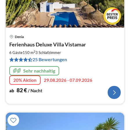
Denia
Pre
Ferienhaus Deluxe Villa Vistamar
ab
8
2
6 Gäste
150 m
3
Schlafzimmer
pr
25 Bewertungen
Na
Sehr nachhaltig
20% Aktion
29.08.2026 - 07.09.2026
82
€
ab
/ Nacht