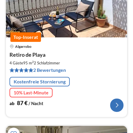
Top-Inserat
Algarrobo
Pre
Retiro de Playa
ab
8
2
4 Gäste
95 m
2
Schlafzimmer
pr
2 Bewertungen
Na
Kostenfreie Stornierung
10% Last-Minute
87
€
ab
/ Nacht