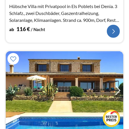
Na
Hübsche Villa mit Privatpool in Els Poblets bei Denia. 3
Schlafz., zwei Duschbäder, Gaszentralheizung,
Solaranlage, Klimaanlagen. Strand ca. 900m, Dorf, Rest.,
Läden, ca. 500m.
116
€
ab
/ Nacht