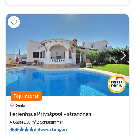
Top-Inserat
Denia
Pre
Ferienhaus Privatpool – strandnah
ab
9
2
4 Gäste
110 m
2
Schlafzimmer
pr
6 Bewertungen
Na