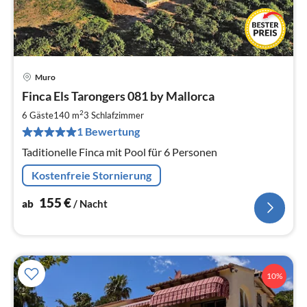
Muro
Pre
Finca Els Tarongers 081 by Mallorca
ab
1
2
6 Gäste
140 m
3
Schlafzimmer
pr
1 Bewertung
Na
Taditionelle Finca mit Pool für 6 Personen
Kostenfreie Stornierung
155
€
ab
/ Nacht
10%