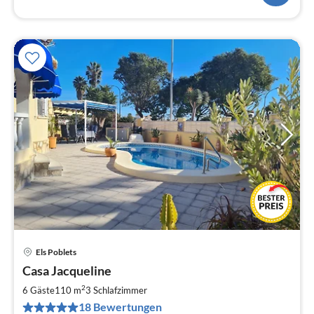
Els Poblets
Pre
Casa Jacqueline
ab
1
2
6 Gäste
110 m
3
Schlafzimmer
pr
18 Bewertungen