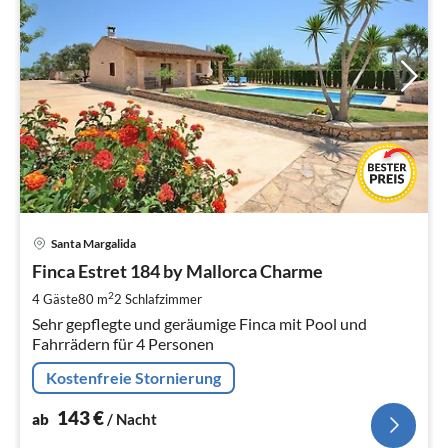
Pre
Santa Margalida
ab
1
Finca Estret 184 by Mallorca Charme
pr
2
4 Gäste
80 m
2
Schlafzimmer
Na
Sehr gepflegte und geräumige Finca mit Pool und
Fahrrädern für 4 Personen
Kostenfreie Stornierung
143
€
ab
/ Nacht