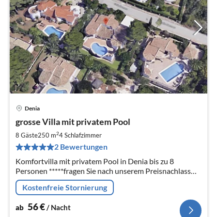
Denia
Pre
grosse Villa mit privatem Pool
ab
5
2
8 Gäste
250 m
4
Schlafzimmer
pr
2 Bewertungen
Na
Komfortvilla mit privatem Pool in Denia bis zu 8
Personen *****fragen Sie nach unserem Preisnachlass
bei einer Nutzung mit weniger Personen*****
Kostenfreie Stornierung
56
€
ab
/ Nacht