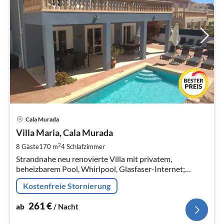
Pre
Cala Murada
ab
2
Villa Maria, Cala Murada
pr
2
8 Gäste
170 m
4
Schlafzimmer
Na
Strandnahe neu renovierte Villa mit privatem,
beheizbarem Pool, Whirlpool, Glasfaser-Internet;
Luxusvilla in Cala Murada mit Privatpool/Whirlpool,
Kostenfreie Stornierung
nur 500m zum Strand - WiFi
261
€
ab
/ Nacht