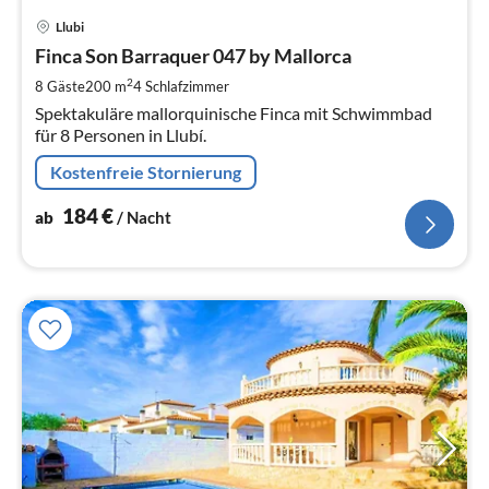
Pre
Llubi
ab
1
Finca Son Barraquer 047 by Mallorca
pr
2
8 Gäste
200 m
4
Schlafzimmer
Na
Spektakuläre mallorquinische Finca mit Schwimmbad
für 8 Personen in Llubí.
Kostenfreie Stornierung
184
€
ab
/ Nacht