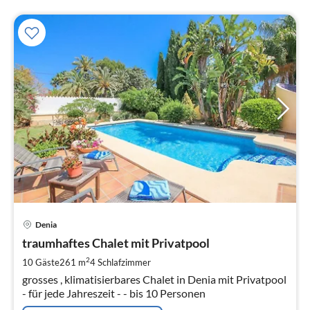
Pre
Denia
ab
8
traumhaftes Chalet mit Privatpool
pr
2
10 Gäste
261 m
4
Schlafzimmer
Na
grosses , klimatisierbares Chalet in Denia mit Privatpool
- für jede Jahreszeit - - bis 10 Personen