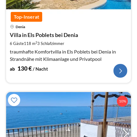
Top-Inserat
Pre
Denia
ab
1
Villa in Els Poblets bei Denia
pr
2
6 Gäste
118 m
3
Schlafzimmer
Na
traumhafte Komfortvilla in Els Poblets bei Denia in
Strandnähe mit Klimaanlage und Privatpool
130
€
ab
/ Nacht
10%