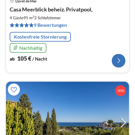
Lloret de Mar
Pre
Casa Meerblick beheiz. Privatpool,
ab
1
2
4 Gäste
95 m
2
Schlafzimmer
pr
9 Bewertungen
Na
Kostenfreie Stornierung
Nachhaltig
105
€
ab
/ Nacht
20%