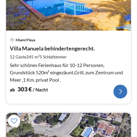
Pre
Miami Playa
ab
3
Villa Manuela behindertengerecht.
pr
2
12 Gäste
245 m
5
Schlafzimmer
Na
Sehr schönes Ferienhaus für 10-12 Personen,
Grundstück 520m² eingezäunt,Grill, zum Zentrum und
Meer ,1 Km. privat Pool .
303
€
ab
/ Nacht