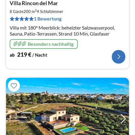
Villa Rincon del Mar
ab
2
2
8 Gäste
200 m
4
Schlafzimmer
pr
1 Bewertung
Na
Villa mit 180° Meerblick: beheizter Salzwasserpool,
Sauna, Patio-Terrassen, Strand 10 Min, Glasfaser
Besonders nachhaltig
219
€
ab
/ Nacht