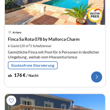
Pre
Ariany
ab
1
Finca Sa Rota 078 by Mallorca Charm
pr
2
6 Gäste
120 m
3
Schlafzimmer
Na
Gemütliche Finca mit Pool für 6 Personen in ländlicher
Umgebung , weitab vom Massenturismus
Kostenfreie Stornierung
176
€
ab
/ Nacht