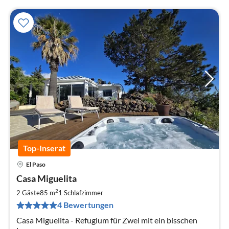
Top-Inserat
El Paso
Pre
Casa Miguelita
ab
1
2
2 Gäste
85 m
1
Schlafzimmer
pr
4 Bewertungen
Na
Casa Miguelita - Refugium für Zwei mit ein bisschen