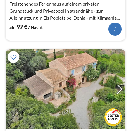
Freistehendes Ferienhaus auf einem privaten
Grundstück und Privatpool in strandnähe - zur
Alleinnutzung in Els Poblets bei Denia - mit Klimaanlage
und Internetanschluss .....
97
€
ab
/ Nacht