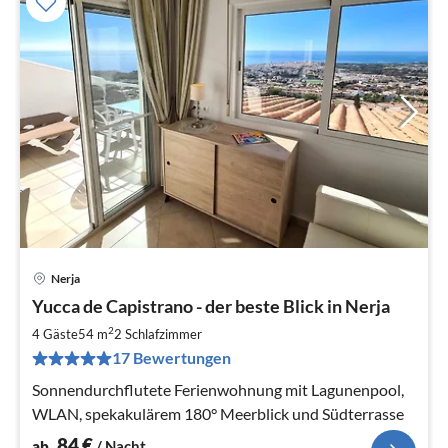
Nerja
Pre
Yucca de Capistrano - der beste Blick in Nerja
ab
8
2
4 Gäste
54 m
2
Schlafzimmer
pr
17 Bewertungen
Na
Sonnendurchflutete Ferienwohnung mit Lagunenpool,
WLAN, spekakulärem 180° Meerblick und Südterrasse
84
€
ab
/ Nacht