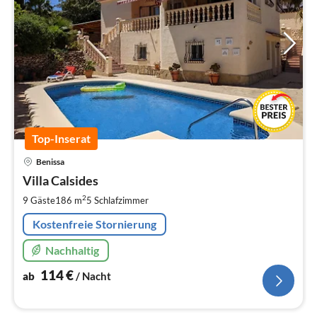
Top-Inserat
Pre
Benissa
ab
1
Villa Calsides
pr
2
9 Gäste
186 m
5
Schlafzimmer
Na
Kostenfreie Stornierung
Nachhaltig
114
€
ab
/ Nacht