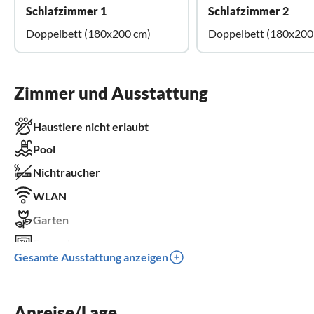
Schlafzimmer 1
Schlafzimmer 2
Doppelbett (180x200 cm)
Doppelbett (180x200
Zimmer und Ausstattung
Haustiere nicht erlaubt
Pool
Nichtraucher
WLAN
Garten
Fernseher
Gesamte Ausstattung anzeigen
Terrasse
Spülmaschine
Anreise/Lage
Waschmaschine