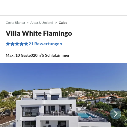
Costa Blanca
Altea & Umland
Calpe
Villa White Flamingo
21 Bewertungen
Max.
10
Gäste
320m²
5
Schlafzimmer