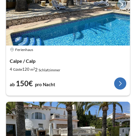
Ferienhaus
Calpe / Calp
2
2
4
120
Gäste
m
Schlafzimmer
150€
ab
pro Nacht