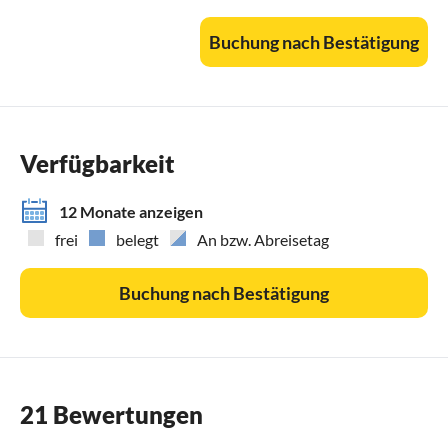
Registrierungsnummern:
Buchung nach Bestätigung
VT-492521-A (Licence)
ESFCTU0000030290003033690000000000000CV-
VUT0492521-A8 (NRU)
Verfügbarkeit
12 Monate anzeigen
frei
belegt
An bzw. Abreisetag
Buchung nach Bestätigung
21 Bewertungen