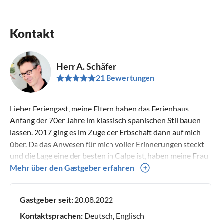
Kontakt
Herr A. Schäfer
21 Bewertungen
Lieber Feriengast, meine Eltern haben das Ferienhaus
Anfang der 70er Jahre im klassisch spanischen Stil bauen
lassen. 2017 ging es im Zuge der Erbschaft dann auf mich
über. Da das Anwesen für mich voller Erinnerungen steckt
und die Lage eine der besten in Calpe ist, haben meine Frau
und ich beschlossen, das Haus zu behalten und komplett zu
Mehr über den Gastgeber erfahren
modernisieren. Im Zuge eines sehr aufwändigen
Sanierungs- und Umbauprojektes ist ein Traum Ferienhaus
Gastgeber seit:
20.08.2022
entstanden, welches keine Wünsche offen lässt. Es soll jetzt
allen Gästen dazu dienen, Ihren Traumurlaub zu
Kontaktsprachen:
Deutsch, Englisch