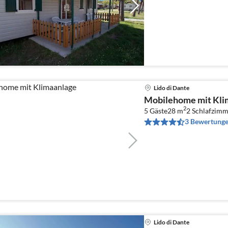
Lido di Dante
Mobilehome mit Kli
2
5 Gäste
28 m
2
Schlafzimm
3 Bewertung
Lido di Dante