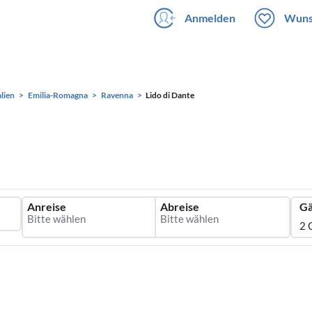
Anmelden
Wuns
alien
Emilia-Romagna
Ravenna
Lido di Dante
Anreise
Abreise
Gä
2 