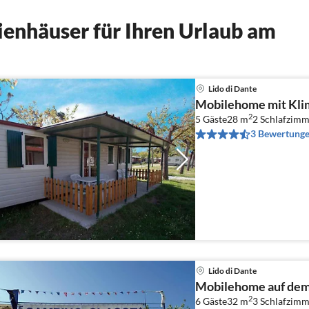
enhäuser für Ihren Urlaub am
Lido di Dante
Mobilehome mit Kli
2
5 Gäste
28 m
2
Schlafzimm
3 Bewertung
Lido di Dante
Mobilehome auf dem 
2
6 Gäste
32 m
3
Schlafzimm