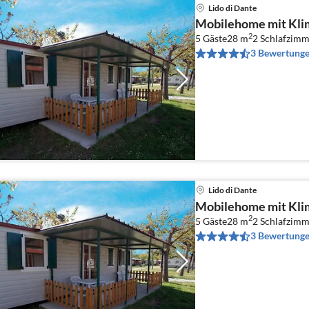
Lido di Dante
Mobilehome mit Kli
2
5 Gäste
28 m
2
Schlafzimm
3 Bewertung
Lido di Dante
Mobilehome mit Kli
2
5 Gäste
28 m
2
Schlafzimm
3 Bewertung