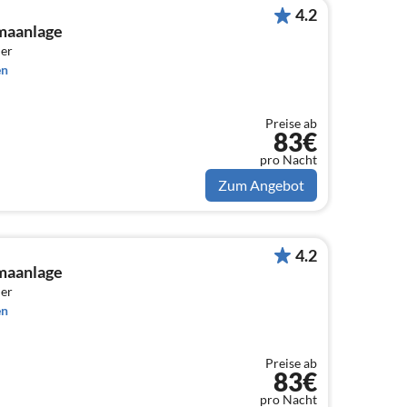
4.2
maanlage
er
en
Preise ab
83€
pro Nacht
Zum Angebot
4.2
maanlage
er
en
Preise ab
83€
pro Nacht