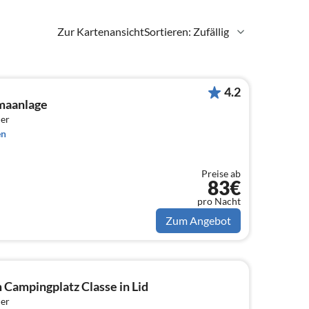
Zur Kartenansicht
Sortieren: Zufällig
4.2
maanlage
er
en
Preise ab
83€
pro Nacht
Zum Angebot
Campingplatz Classe in Lid
er