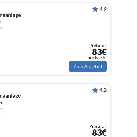
4.2
maanlage
er
en
Preise ab
83€
pro Nacht
Zum Angebot
4.2
maanlage
er
en
Preise ab
83€