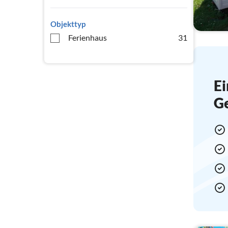
Objekttyp
Ferienhaus
31
Ei
G