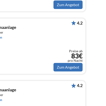
Zum Angebot
4.2
maanlage
er
en
Preise ab
83€
pro Nacht
Zum Angebot
4.2
maanlage
er
en