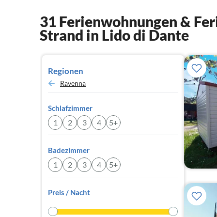
31 Ferienwohnungen & Feri
Strand in Lido di Dante
Regionen
Ravenna
Schlafzimmer
1
2
3
4
5+
Badezimmer
1
2
3
4
5+
Preis / Nacht