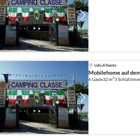
Lido di Dante
Mobilehome auf dem 
2
6 Gäste
32 m
3
Schlafzimm