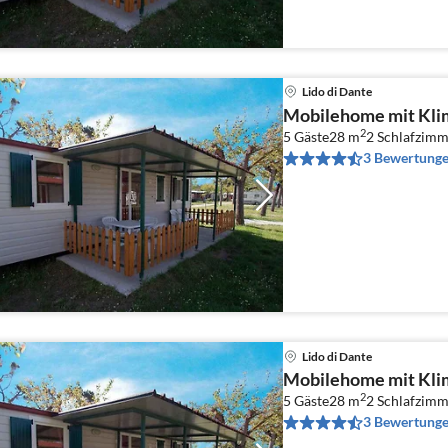
Lido di Dante
Mobilehome mit Kli
2
5 Gäste
28 m
2
Schlafzimm
3 Bewertung
Lido di Dante
Mobilehome mit Kli
2
5 Gäste
28 m
2
Schlafzimm
3 Bewertung