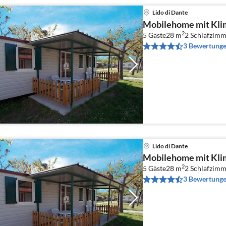
Lido di Dante
Mobilehome mit Kli
2
5 Gäste
28 m
2
Schlafzimm
3 Bewertung
Lido di Dante
Mobilehome mit Kli
2
5 Gäste
28 m
2
Schlafzimm
3 Bewertung