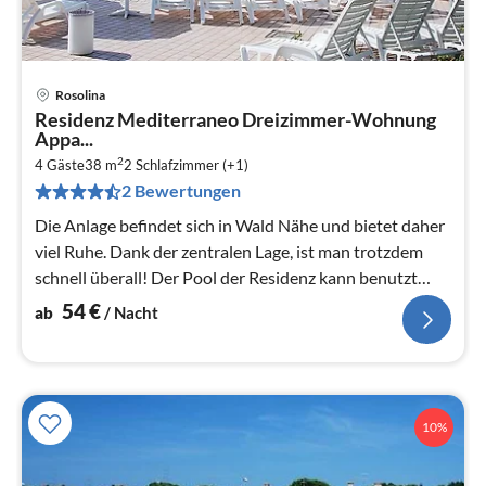
Rosolina
Pre
Residenz Mediterraneo Dreizimmer-Wohnung
ab
Appa...
5
2
4 Gäste
38 m
2
Schlafzimmer (+1)
pr
2 Bewertungen
Na
Die Anlage befindet sich in Wald Nähe und bietet daher
viel Ruhe. Dank der zentralen Lage, ist man trotzdem
schnell überall! Der Pool der Residenz kann benutzt
werden.
54
€
ab
/ Nacht
10%