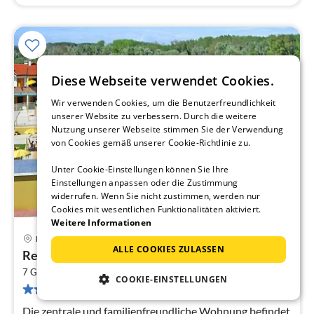
Diese Webseite verwendet Cookies.
Wir verwenden Cookies, um die Benutzerfreundlichkeit
unserer Website zu verbessern. Durch die weitere
Nutzung unserer Webseite stimmen Sie der Verwendung
von Cookies gemäß unserer Cookie-Richtlinie zu.
Unter Cookie-Einstellungen können Sie Ihre
Einstellungen anpassen oder die Zustimmung
widerrufen. Wenn Sie nicht zustimmen, werden nur
Cookies mit wesentlichen Funktionalitäten aktiviert.
Weitere Informationen
Rosolina
Pre
ALLE COOKIES ZULASSEN
Residenz Solmare Vierzimmer-Wohnung Quadri
ab
2
1
7 Gäste
70 m
3
Schlafzimmer (+1)
COOKIE-EINSTELLUNGEN
2 Bewertungen
pr
Na
Die zentrale und familienfreundliche Wohnung befindet