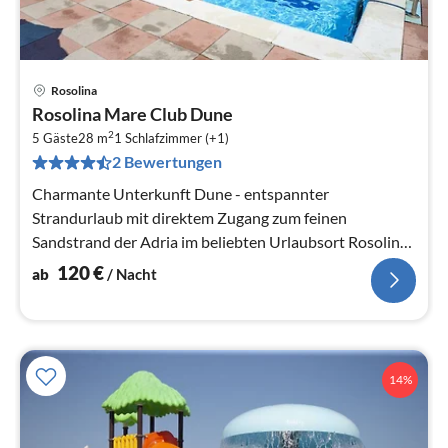
Rosolina
Pre
Rosolina Mare Club Dune
ab
2
1
5 Gäste
28 m
1
Schlafzimmer (+1)
2 Bewertungen
pr
Na
Charmante Unterkunft Dune - entspannter
Strandurlaub mit direktem Zugang zum feinen
Sandstrand der Adria im beliebten Urlaubsort Rosolina
Mare.
120
€
ab
/ Nacht
14%