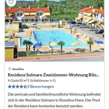
Rosolina
Pre
Residenz Solmare Zweizimmer-Wohnung Bilo...
ab
2
6
4 Gäste
30 m
1
Schlafzimmer (+1)
2 Bewertungen
pr
Na
Die zentrale und familienfreundliche Wohnung befindet
sich in der Residenz Solmare in Rosolina Mare. Der Pool
der Residenz kann kostenlos benutzt werden.