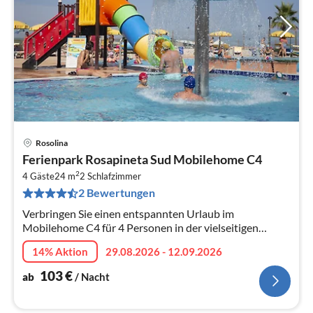
Rosolina
Pre
Ferienpark Rosapineta Sud Mobilehome C4
ab
2
1
4 Gäste
24 m
2
Schlafzimmer
2 Bewertungen
pr
Na
Verbringen Sie einen entspannten Urlaub im
Mobilehome C4 für 4 Personen in der vielseitigen
Ferienanlage Rosapineta Sud mit Strandnähe, Pools und
14% Aktion
29.08.2026 - 12.09.2026
zahlreichen Aktivitäten für die ga...
103
€
ab
/ Nacht