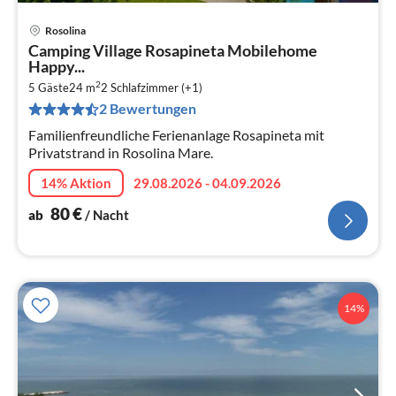
Rosolina
Pre
Camping Village Rosapineta Mobilehome
ab
Happy...
8
2
5 Gäste
24 m
2
Schlafzimmer (+1)
pr
2 Bewertungen
Na
Familienfreundliche Ferienanlage Rosapineta mit
Privatstrand in Rosolina Mare.
14% Aktion
29.08.2026 - 04.09.2026
80
€
ab
/ Nacht
14%