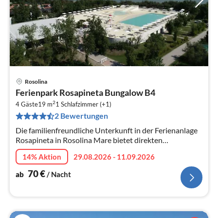
Rosolina
Pre
Ferienpark Rosapineta Bungalow B4
ab
2
7
4 Gäste
19 m
1
Schlafzimmer (+1)
2 Bewertungen
pr
Na
Die familienfreundliche Unterkunft in der Ferienanlage
Rosapineta in Rosolina Mare bietet direkten
Strandzugang, Pools, Unterhaltung für Kinder und
14% Aktion
29.08.2026 - 11.09.2026
Erwachsene, Restaurants, Superma...
70
€
ab
/ Nacht