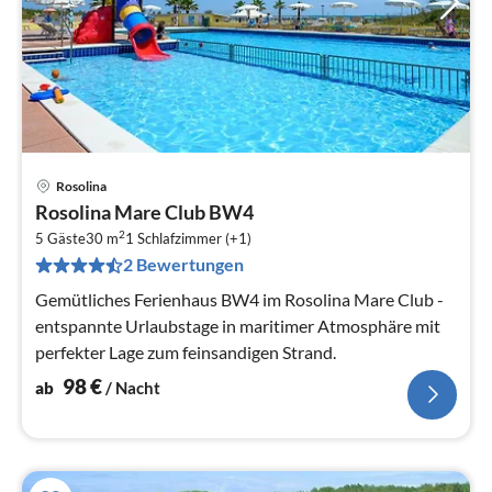
Rosolina
Pre
Rosolina Mare Club BW4
ab
2
9
5 Gäste
30 m
1
Schlafzimmer (+1)
2 Bewertungen
pr
Na
Gemütliches Ferienhaus BW4 im Rosolina Mare Club -
entspannte Urlaubstage in maritimer Atmosphäre mit
perfekter Lage zum feinsandigen Strand.
98
€
ab
/ Nacht