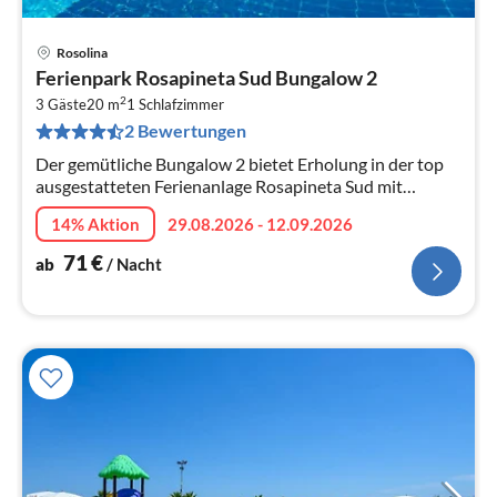
Rosolina
Pre
Ferienpark Rosapineta Sud Bungalow 2
ab
2
7
3 Gäste
20 m
1
Schlafzimmer
2 Bewertungen
pr
Na
Der gemütliche Bungalow 2 bietet Erholung in der top
ausgestatteten Ferienanlage Rosapineta Sud mit
Sportangeboten und Animationsprogramm.
14% Aktion
29.08.2026 - 12.09.2026
71
€
ab
/ Nacht