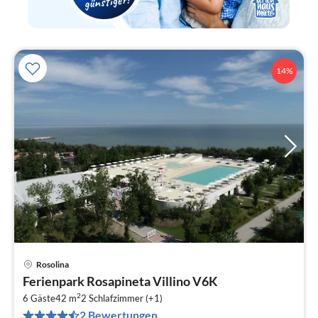
14%
Rosolina
Pre
Ferienpark Rosapineta Villino V6K
ab
2
1
6 Gäste
42 m
2
Schlafzimmer (+1)
2 Bewertungen
pr