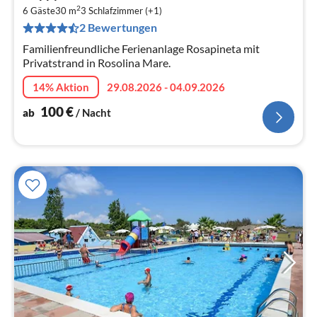
1
2
6 Gäste
30 m
3
Schlafzimmer (+1)
pr
2 Bewertungen
Na
Familienfreundliche Ferienanlage Rosapineta mit
Privatstrand in Rosolina Mare.
14% Aktion
29.08.2026 - 04.09.2026
100
€
ab
/ Nacht