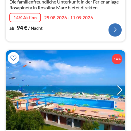
Die familienfreundliche Unterkunft in der Ferienanlage
Rosapineta in Rosolina Mare bietet direkten
Strandzugang, Pools, Unterhaltung für Kinder und
14% Aktion
29.08.2026 - 11.09.2026
Erwachsene, Restaurants, Superma...
94
€
ab
/ Nacht
14%