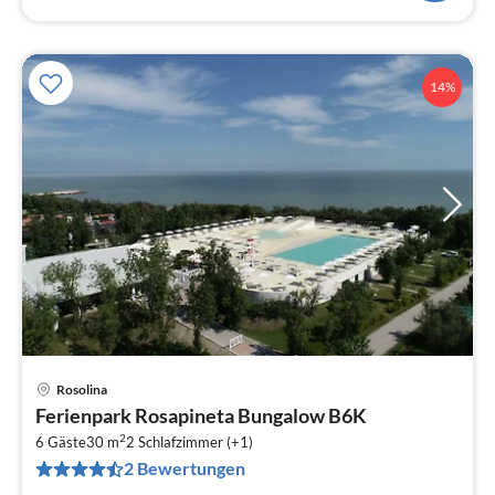
14%
Rosolina
Pre
Ferienpark Rosapineta Bungalow B6K
ab
2
9
6 Gäste
30 m
2
Schlafzimmer (+1)
2 Bewertungen
pr
Na