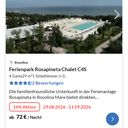
Rosolina
Pre
Ferienpark Rosapineta Chalet C4S
ab
2
7
4 Gäste
29 m
1
Schlafzimmer (+1)
2 Bewertungen
pr
Na
Die familienfreundliche Unterkunft in der Ferienanlage
Rosapineta in Rosolina Mare bietet direkten
Strandzugang, Pools, Unterhaltung für Kinder und
14% Aktion
29.08.2026 - 11.09.2026
Erwachsene, Restaurants, Superma...
72
€
ab
/ Nacht