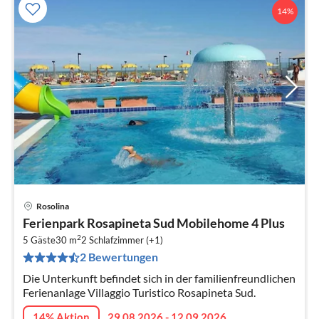
14%
Rosolina
Pre
Ferienpark Rosapineta Sud Mobilehome 4 Plus
ab
2
1
5 Gäste
30 m
2
Schlafzimmer (+1)
2 Bewertungen
pr
Na
Die Unterkunft befindet sich in der familienfreundlichen
Ferienanlage Villaggio Turistico Rosapineta Sud.
14% Aktion
29.08.2026 - 12.09.2026