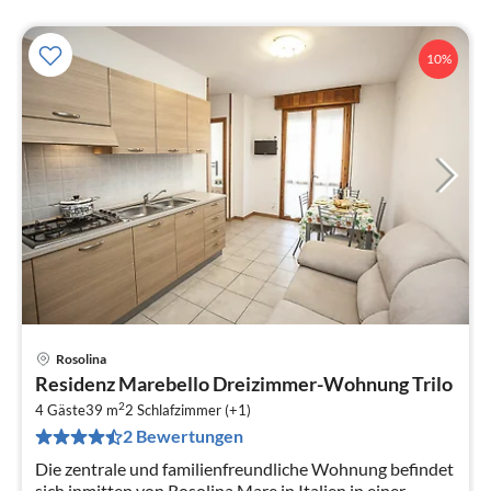
10%
Rosolina
Pre
Residenz Marebello Dreizimmer-Wohnung Trilo
ab
2
8
4 Gäste
39 m
2
Schlafzimmer (+1)
2 Bewertungen
pr
Na
Die zentrale und familienfreundliche Wohnung befindet
sich inmitten von Rosolina Mare in Italien in einer