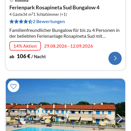
Rosolina
Pre
Ferienpark Rosapineta Sud Bungalow 4
ab
2
1
4 Gäste
36 m
1
Schlafzimmer (+1)
2 Bewertungen
pr
Na
Familienfreundlicher Bungalow für bis zu 4 Personen in
der beliebten Ferienanlage Rosapineta Sud mit
Spielplatz, Pools und direktem Zugang zum Sandstrand.
14% Aktion
29.08.2026 - 12.09.2026
106
€
ab
/ Nacht