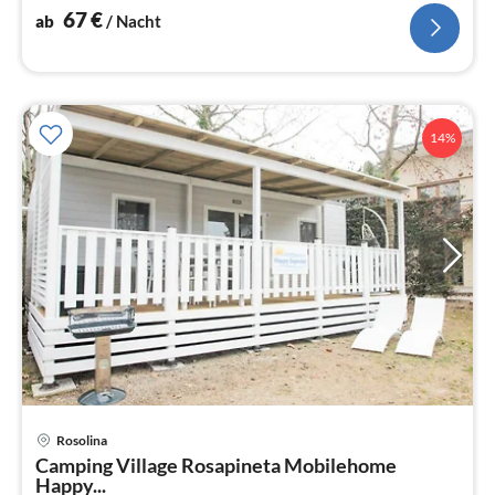
67
€
ab
/ Nacht
14%
Rosolina
Pre
Camping Village Rosapineta Mobilehome
ab
Happy...