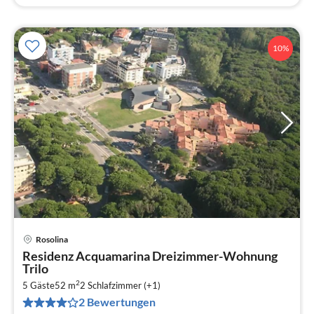
10%
Rosolina
Pre
Residenz Acquamarina Dreizimmer-Wohnung
ab
Trilo
9
2
5 Gäste
52 m
2
Schlafzimmer (+1)
pr
2 Bewertungen
Na