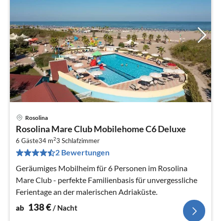
Rosolina
Pre
Rosolina Mare Club Mobilehome C6 Deluxe
ab
2
1
6 Gäste
34 m
3
Schlafzimmer
2 Bewertungen
pr
Na
Geräumiges Mobilheim für 6 Personen im Rosolina
Mare Club - perfekte Familienbasis für unvergessliche
Ferientage an der malerischen Adriaküste.
138
€
ab
/ Nacht