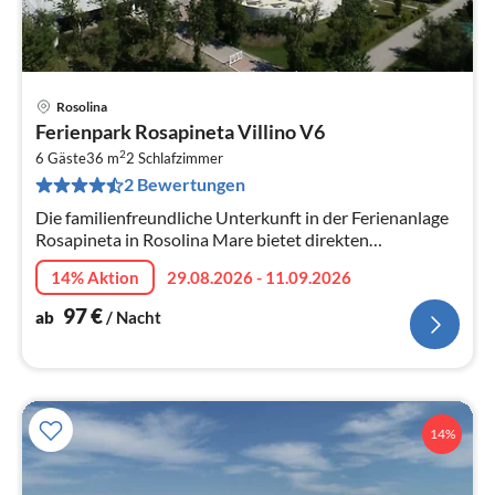
Rosolina
Pre
Ferienpark Rosapineta Villino V6
ab
2
9
6 Gäste
36 m
2
Schlafzimmer
2 Bewertungen
pr
Na
Die familienfreundliche Unterkunft in der Ferienanlage
Rosapineta in Rosolina Mare bietet direkten
Strandzugang, Pools, Unterhaltung für Kinder und
14% Aktion
29.08.2026 - 11.09.2026
Erwachsene, Restaurants, Superma...
97
€
ab
/ Nacht
14%