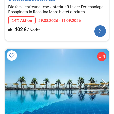
Na
Die familienfreundliche Unterkunft in der Ferienanlage
Rosapineta in Rosolina Mare bietet direkten
Strandzugang, Pools, Unterhaltung für Kinder und
14% Aktion
29.08.2026 - 11.09.2026
Erwachsene, Restaurants, Superma...
102
€
ab
/ Nacht
14%