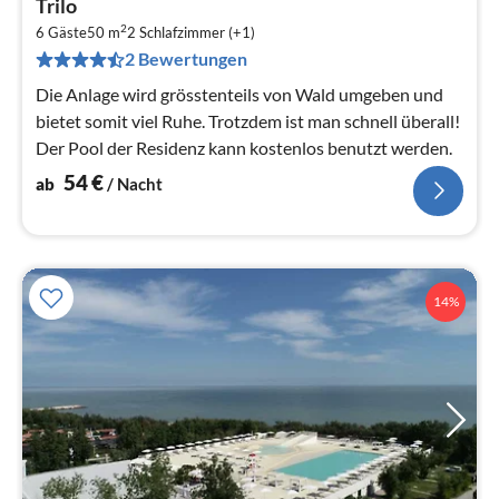
Trilo
5
2
6 Gäste
50 m
2
Schlafzimmer (+1)
pr
2 Bewertungen
Na
Die Anlage wird grösstenteils von Wald umgeben und
bietet somit viel Ruhe. Trotzdem ist man schnell überall!
Der Pool der Residenz kann kostenlos benutzt werden.
54
€
ab
/ Nacht
14%