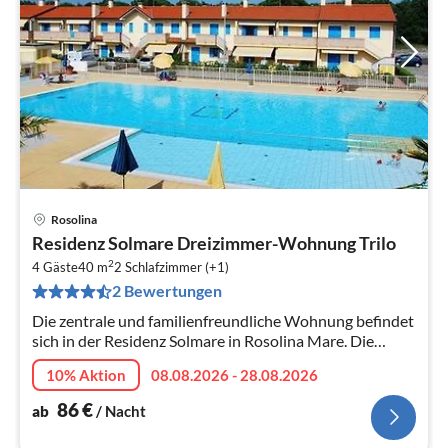
Rosolina
Pre
Residenz Solmare Dreizimmer-Wohnung Trilo
ab
2
8
4 Gäste
40 m
2
Schlafzimmer (+1)
2 Bewertungen
pr
Na
Die zentrale und familienfreundliche Wohnung befindet
sich in der Residenz Solmare in Rosolina Mare. Die
Anlage wird von Wald umrandet und bietet daher viel
10% Aktion
08.08.2026 - 28.08.2026
Ruhe.
86
€
ab
/ Nacht