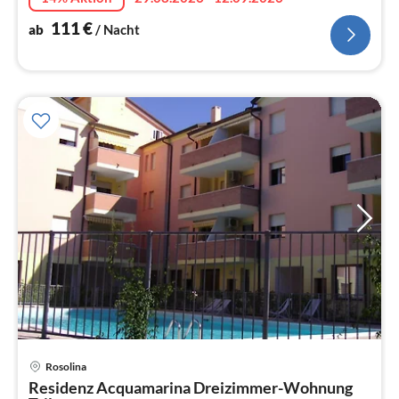
111
€
ab
/ Nacht
Rosolina
Pre
Residenz Acquamarina Dreizimmer-Wohnung
ab