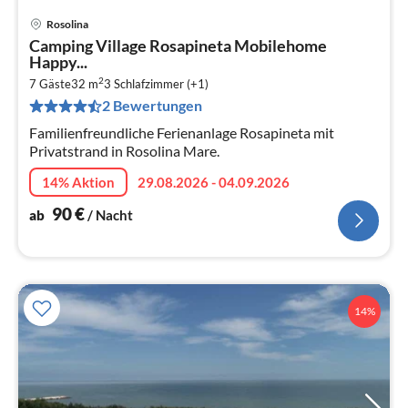
Rosolina
Pre
Camping Village Rosapineta Mobilehome
ab
Happy...
9
2
7 Gäste
32 m
3
Schlafzimmer (+1)
pr
2 Bewertungen
Na
Familienfreundliche Ferienanlage Rosapineta mit
Privatstrand in Rosolina Mare.
14% Aktion
29.08.2026 - 04.09.2026
90
€
ab
/ Nacht
14%