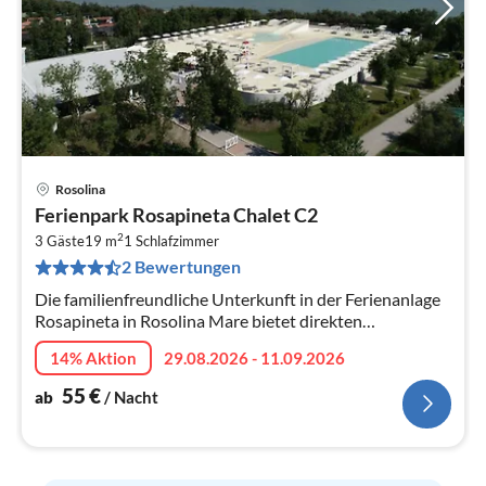
Rosolina
Pre
Ferienpark Rosapineta Chalet C2
ab
2
5
3 Gäste
19 m
1
Schlafzimmer
2 Bewertungen
pr
Na
Die familienfreundliche Unterkunft in der Ferienanlage
Rosapineta in Rosolina Mare bietet direkten
Strandzugang, Pools, Unterhaltung für Kinder und
14% Aktion
29.08.2026 - 11.09.2026
Erwachsene, Restaurants, Superma...
55
€
ab
/ Nacht