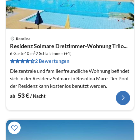
Rosolina
Pre
Residenz Solmare Dreizimmer-Wohnung Trilo...
ab
2
5
6 Gäste
40 m
2
Schlafzimmer (+1)
2 Bewertungen
pr
Na
Die zentrale und familienfreundliche Wohnung befindet
sich in der Residenz Solmare in Rosolina Mare. Der Pool
der Residenz kann kostenlos benutzt werden.
53
€
ab
/ Nacht