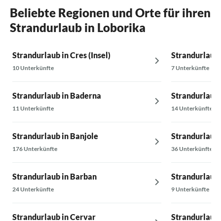
emma Laden. Uns hat es an nichts gefehlt. Wir
Beliebte Regionen und Orte für ihren
kommen wieder :)
Strandurlaub in Loborika
Strandurlaub in Cres (Insel)
Strandurlaub 
10 Unterkünfte
7 Unterkünfte
Strandurlaub in Baderna
Strandurlaub 
11 Unterkünfte
14 Unterkünfte
Strandurlaub in Banjole
Strandurlaub 
176 Unterkünfte
36 Unterkünfte
Strandurlaub in Barban
Strandurlaub 
24 Unterkünfte
9 Unterkünfte
Strandurlaub in Cervar
Strandurlaub 