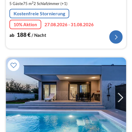
pr
2
5 Gäste
75 m
2
Schlafzimmer (+1)
Na
Kostenfreie Stornierung
10% Aktion
27.08.2026 - 31.08.2026
188
€
ab
/ Nacht