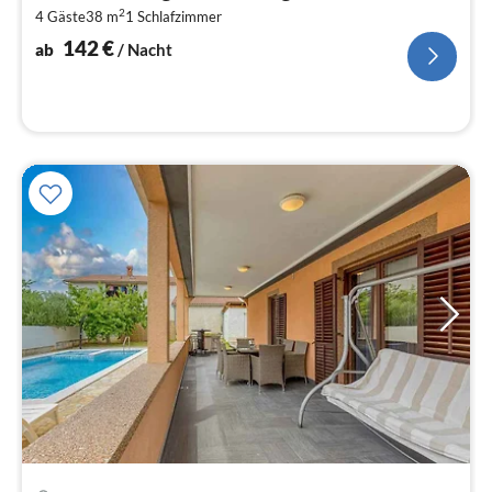
2
4 Gäste
38 m
1
Schlafzimmer
pr
Na
142
€
ab
/ Nacht
Pre