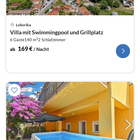
Pre
Loborika
ab
Villa mit Swimmingpool und Grillplatz
1
2
6 Gäste
140 m
2
Schlafzimmer
pr
Na
169
€
ab
/ Nacht