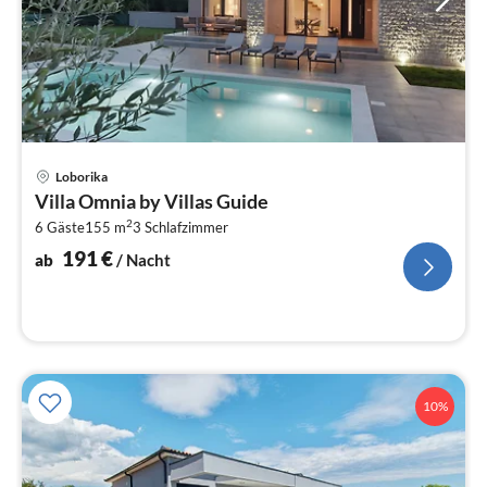
Pre
Loborika
ab
Villa Omnia by Villas Guide
1
2
6 Gäste
155 m
3
Schlafzimmer
pr
Na
191
€
ab
/ Nacht
10%