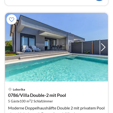
Pre
Loborika
ab
0786/Villa Double-2 mit Pool
2
2
5 Gäste
100 m
2
Schlafzimmer
pr
Na
Moderne Doppelhaushälfte Double 2 mit privatem Pool