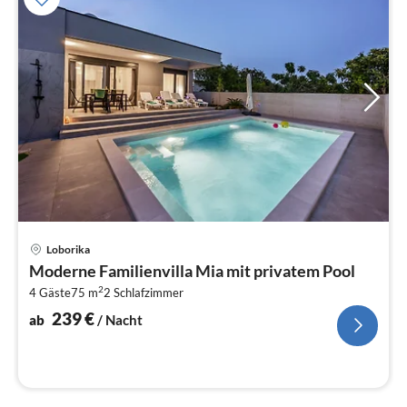
Pre
Loborika
ab
Moderne Familienvilla Mia mit privatem Pool
2
2
4 Gäste
75 m
2
Schlafzimmer
pr
Na
239
€
ab
/ Nacht