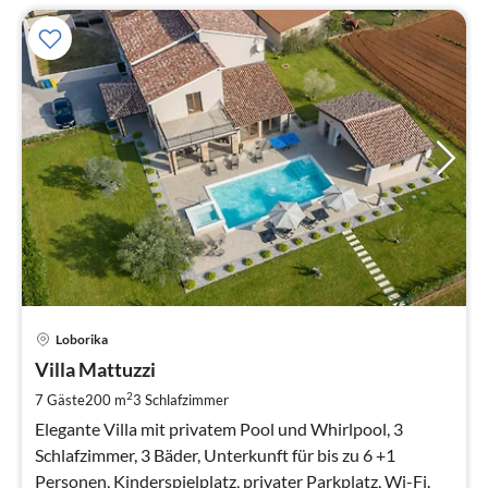
Pre
Loborika
ab
2
Villa Mattuzzi
pr
2
7 Gäste
200 m
3
Schlafzimmer
Na
Elegante Villa mit privatem Pool und Whirlpool, 3
Schlafzimmer, 3 Bäder, Unterkunft für bis zu 6 +1
Personen, Kinderspielplatz, privater Parkplatz, Wi-Fi.