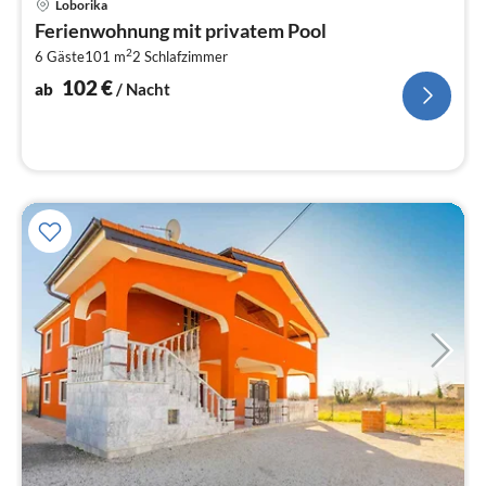
Loborika
ab
Ferienwohnung mit privatem Pool
1
2
6 Gäste
101 m
2
Schlafzimmer
pr
Na
102
€
ab
/ Nacht