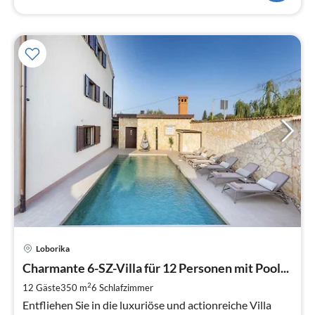
Pre
Loborika
ab
3
Charmante 6-SZ-Villa für 12 Personen mit Pool...
pr
2
12 Gäste
350 m
6
Schlafzimmer
Na
Entfliehen Sie in die luxuriöse und actionreiche Villa