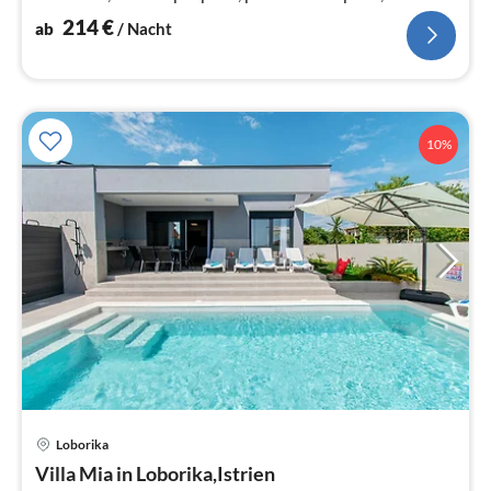
214
€
ab
/ Nacht
10%
Pre
Loborika
ab
1
Villa Mia in Loborika,Istrien