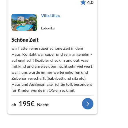
4.0
Villa Ulika
Loborika
Schöne Zeit
wir hatten eine super schöne Zeit in dem
Haus. Kontakt war super und sehr angenehm-
auf englisch! flexibler check in und out. was
mit kind und anreise über nacht sehr viel wert
war ! uns wurde immer weitergeholfen und
Zubehör verschafft (babybett und sitz etc).
Haus und Außenanlage richtig toll, besonders
für Kinder wurde im OG ein eck mit
Spielsachen aufgestellt. Da es etwas
195€
außerhalb war, konnte man aber trotzdem in
ab
Nacht
ca 20min mit auto überall hinkommen, wo wir
wollten. Gegend war weitgehend ruhig. Im Ort
gab es auch einen kleinen Spielplatz und ein
Restaurant ebenfalls mit Spielplatz + kleiner