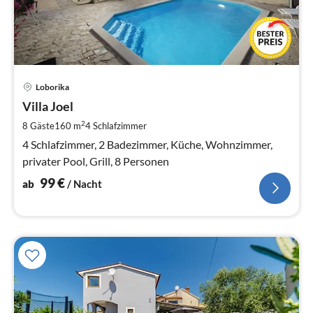
Pre
Loborika
ab
9
Villa Joel
pr
2
8 Gäste
160 m
4
Schlafzimmer
Na
4 Schlafzimmer, 2 Badezimmer, Küche, Wohnzimmer,
privater Pool, Grill, 8 Personen
99
€
ab
/ Nacht