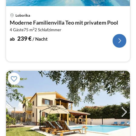
Pre
Loborika
ab
Moderne Familienvilla Teo mit privatem Pool
2
2
4 Gäste
75 m
2
Schlafzimmer
pr
Na
239
€
ab
/ Nacht