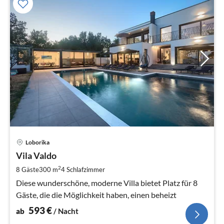
Pre
Loborika
ab
5
Vila Valdo
pr
2
8 Gäste
300 m
4
Schlafzimmer
Na
Diese wunderschöne, moderne Villa bietet Platz für 8
Gäste, die die Möglichkeit haben, einen beheizt
593
€
ab
/ Nacht