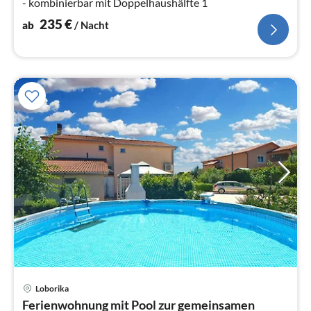
- kombinierbar mit Doppelhaushälfte 1
235
€
ab
/ Nacht
Pre
Loborika
ab
Ferienwohnung mit Pool zur gemeinsamen
1