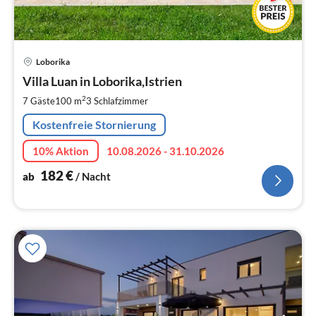
Pre
Loborika
ab
1
Villa Luan in Loborika,Istrien
pr
2
7 Gäste
100 m
3
Schlafzimmer
Na
Kostenfreie Stornierung
10% Aktion
10.08.2026 - 31.10.2026
182
€
ab
/ Nacht