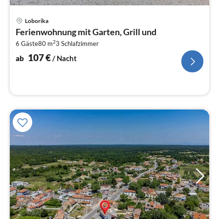
Pre
Loborika
ab
Ferienwohnung mit Garten, Grill und
1
2
6 Gäste
80 m
3
Schlafzimmer
pr
Na
107
€
ab
/ Nacht