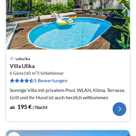
Loborika
Pre
Villa Ulika
ab
2
1
6 Gäste
160 m
3
Schlafzimmer
5 Bewertungen
pr
Na
Sonnige Villa mit privatem Pool, WLAN, Klima, Terrasse,
Grill und Ihr Hund ist auch herzlich willkommen
195
€
ab
/ Nacht