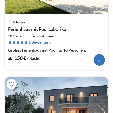
Loborika
Pre
Ferienhaus mit Pool Loborika
ab
1
2
10 Gäste
300 m
4
Schlafzimmer
pr
1 Bewertung
Na
Großes Ferienhaus mit Pool für 10 Personen.
150
€
ab
/ Nacht