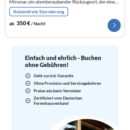
Miromar, ein atemberaubender Rückzugsort, der einen
unvergesslichen Urlaub für alle verspricht, die einen
Kostenfreie Stornierung
aktiven Urlaub erle...
350
€
ab
/ Nacht
Einfach und ehrlich - Buchen
ohne Gebühren!
Geld-zurück-Garantie
Ohne Provision und Servicegebühren
Preise wie beim Vermieter
Zertifiziert vom Deutschen
Ferienhausverband