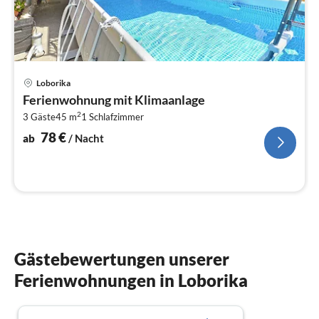
Pre
Loborika
ab
Ferienwohnung mit Klimaanlage
7
2
3 Gäste
45 m
1
Schlafzimmer
pr
Na
78
€
ab
/ Nacht
Gästebewertungen unserer
Ferienwohnungen in Loborika