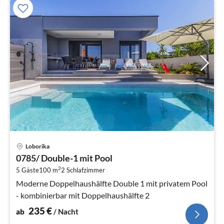
Pre
Loborika
ab
0785/ Double-1 mit Pool
2
2
5 Gäste
100 m
2
Schlafzimmer
pr
Na
Moderne Doppelhaushälfte Double 1 mit privatem Pool
- kombinierbar mit Doppelhaushälfte 2
235
€
ab
/ Nacht