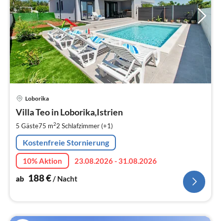
Pre
Loborika
ab
1
Villa Teo in Loborika,Istrien
pr
2
5 Gäste
75 m
2
Schlafzimmer (+1)
Na
Kostenfreie Stornierung
10% Aktion
23.08.2026 - 31.08.2026
188
€
ab
/ Nacht