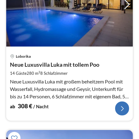
Pre
Loborika
ab
3
Neue Luxusvilla Luka mit tollem Poo
pr
2
14 Gäste
280 m
8
Schlafzimmer
Na
Neue Luxusvilla Luka mit großem beheitzem Pool mit
Wasserfall, Hydromassage und Geysir, Unterkunft für
bis zu 14 Personen, 6 Schlafzimmer mit eigenem Bad, 5
Parkplätze, Kinderspiel
308
€
ab
/ Nacht