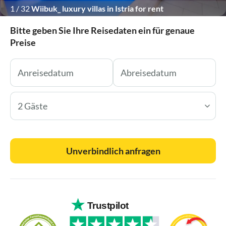
1
/
32
Wiibuk_ luxury villas in Istria for rent
Bitte geben Sie Ihre Reisedaten ein für genaue
Preise
2 Gäste
Unverbindlich anfragen