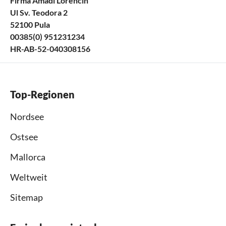
Firma Amadi Lorencin
Ul Sv. Teodora 2
52100 Pula
00385(0) 951231234
HR-AB-52-040308156
Top-Regionen
Nordsee
Ostsee
Mallorca
Weltweit
Sitemap