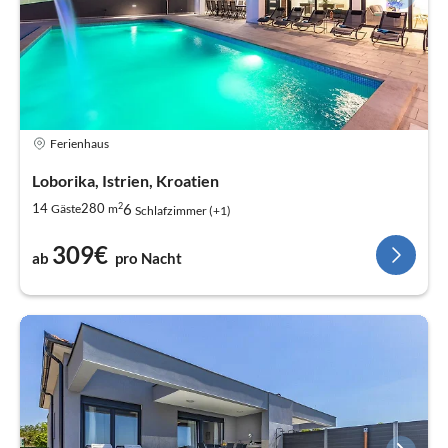
Ferienhaus
Loborika, Istrien, Kroatien
2
6
14
280
Gäste
m
Schlafzimmer (+1)
309€
ab
pro Nacht