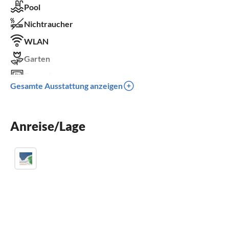
Pool
Nichtraucher
WLAN
Garten
Fernseher
Gesamte Ausstattung anzeigen
Terrasse
Spülmaschine
Anreise/Lage
Waschmaschine