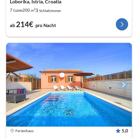
Loborika, Istria, Croatia
2
3
7
200
Gäste
m
Schlafzimmer
214€
ab
pro Nacht
5,0
Ferienhaus