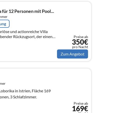
 für 12 Personen mit Pool...
immer
rung
uriöse und actionreiche Villa
bender Rückzugsort, der einen
Preise ab
350€
ür alle verspricht, die einen
pro Nacht
Zum Angebot
mmer
Loborika in Istrien, Fläche 169
sonen, 3 Schlafzimmer.
Preise ab
169€