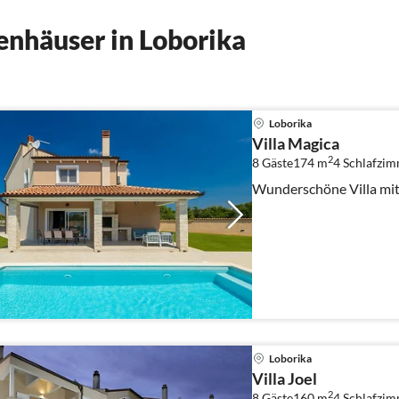
nhäuser in Loborika
Loborika
Villa Magica
2
8 Gäste
174 m
4
Schlafzi
Wunderschöne Villa mit 
Loborika
Villa Joel
2
8 Gäste
160 m
4
Schlafzi