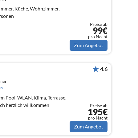
zimmer, Küche, Wohnzimmer,
ersonen
Preise ab
99€
pro Nacht
Zum Angebot
4.6
mmer
en
tem Pool, WLAN, Klima, Terrasse,
auch herzlich willkommen
Preise ab
195€
pro Nacht
Zum Angebot