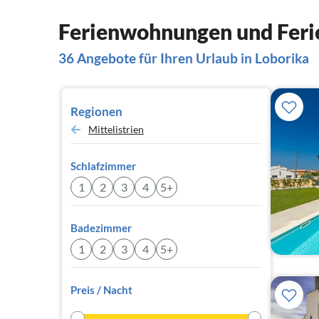
Ferienwohnungen und Ferie
36 Angebote für Ihren Urlaub in Loborika
Regionen
Mittelistrien
Schlafzimmer
1
2
3
4
5+
Badezimmer
1
2
3
4
5+
Preis / Nacht