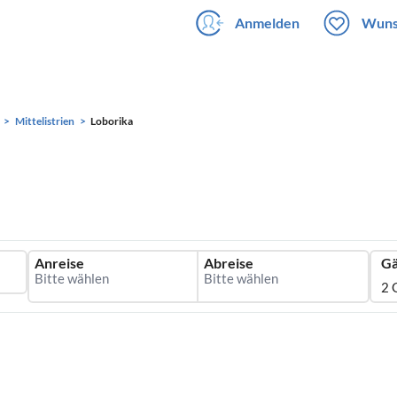
Anmelden
Wuns
Mittelistrien
Loborika
Anreise
Abreise
Gä
2 