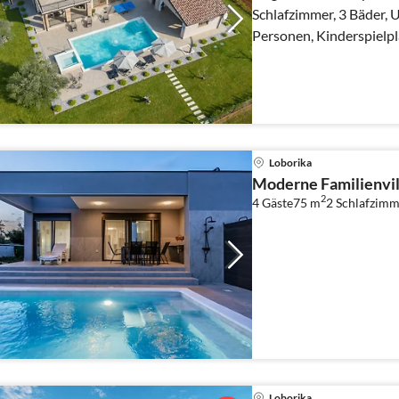
Schlafzimmer, 3 Bäder, U
Personen, Kinderspielpla
Loborika
Moderne Familienvil
2
4 Gäste
75 m
2
Schlafzimm
Loborika