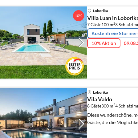
Loborika
10%
Villa Luan in Loborik
2
7 Gäste
100 m
3
Schlafzi
Kostenfreie Stornie
10% Aktion
09.08.
Loborika
Vila Valdo
2
8 Gäste
300 m
4
Schlafzi
Diese wunderschöne, mod
Gäste, die die Möglichke