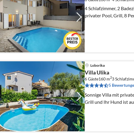
4 Schlafzimmer, 2 Bade
privater Pool, Grill, 8 P
Loborika
Villa Ulika
2
6 Gäste
160 m
3
Schlafzi
5 Bewertung
Sonnige Villa mit priva
Grill und Ihr Hund ist 