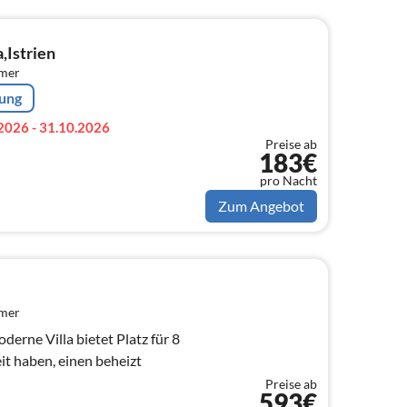
a,Istrien
mmer
rung
2026 - 31.10.2026
Preise ab
183€
pro Nacht
Zum Angebot
mmer
erne Villa bietet Platz für 8
it haben, einen beheizt
Preise ab
593€