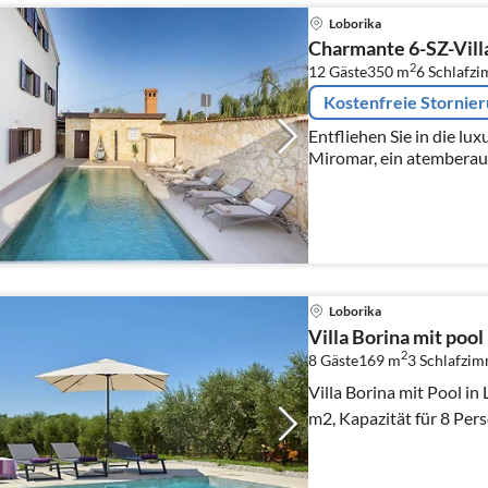
Loborika
Charmante 6-SZ-Villa
2
12 Gäste
350 m
6
Schlafz
Kostenfreie Stornie
Entfliehen Sie in die lux
Miromar, ein atemberau
unvergesslichen Urlaub f
aktiven Urlaub erle...
Loborika
Villa Borina mit pool
2
8 Gäste
169 m
3
Schlafzi
Villa Borina mit Pool in 
m2, Kapazität für 8 Per