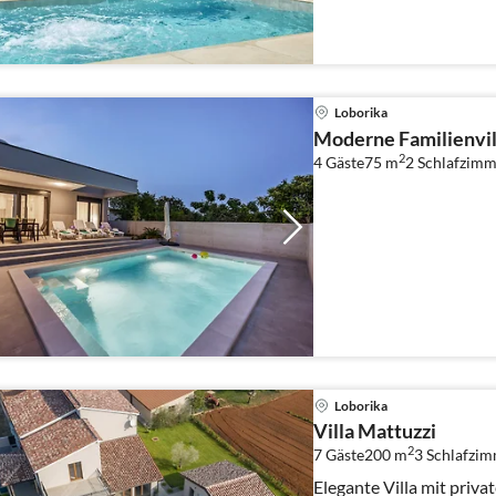
Loborika
Moderne Familienvil
2
4 Gäste
75 m
2
Schlafzimm
Loborika
Villa Mattuzzi
2
7 Gäste
200 m
3
Schlafzi
Elegante Villa mit priv