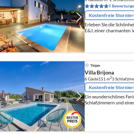
5 Bewertung
Kostenfreie Stornie
Erleben Sie die Schönhei
E&J, einer charmanten Vil
Tinjan
Villa Brijona
2
6 Gäste
151 m
3
Schlafzi
Kostenfreie Stornie
Ein wunderschönes Ferie
Schlafzimmern und ein
Garten