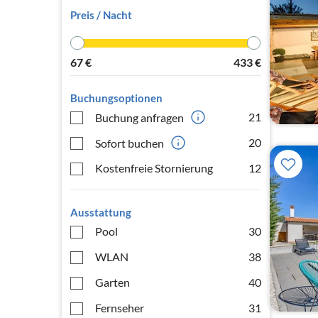
Preis / Nacht
67
€
433
€
Buchungsoptionen
21
Buchung anfragen
20
Sofort buchen
Kostenfreie Stornierung
12
Ausstattung
Pool
30
WLAN
38
Garten
40
Fernseher
31