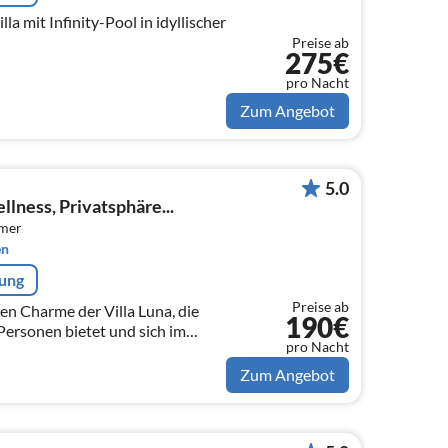
lla mit Infinity-Pool in idyllischer
Preise ab
275€
pro Nacht
Zum Angebot
5.0
llness, Privatsphäre...
mmer
en
rung
Preise ab
en Charme der Villa Luna, die
190€
Personen bietet und sich im
pro Nacht
 Tinjan in Kroatien befindet,
öglichkeiten und modernem
Zum Angebot