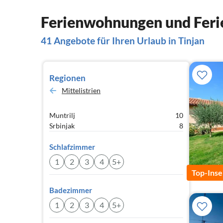
Ferienwohnungen und Ferie
41 Angebote für Ihren Urlaub in Tinjan
Regionen
Mittelistrien
Muntrilj
10
Srbinjak
8
Schlafzimmer
1
2
3
4
5+
Top-Inse
Badezimmer
1
2
3
4
5+