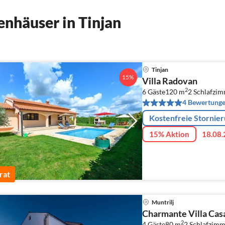
nhäuser in Tinjan
Tinjan
15%
Villa Radovan
2
6 Gäste
120 m
2
Schlafzi
4 Bewertung
Kostenfreie Stornie
15% Aktion
18.08.
rat
Muntrilj
Charmante Villa Casa
2
4 Gäste
80 m
2
Schlafzimm