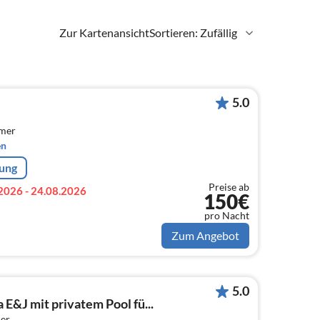
Zur Kartenansicht
Sortieren: Zufällig
5.0
mmer
en
rung
Preise ab
2026 - 24.08.2026
150€
pro Nacht
Zum Angebot
5.0
 E&J mit privatem Pool fü...
er