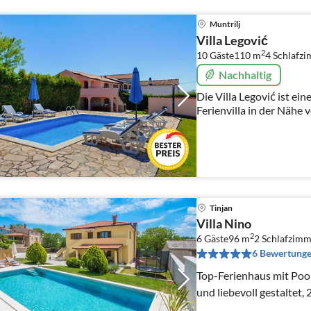
Muntrilj
Villa Legović
2
10 Gäste
110 m
4
Schlafz
Nachhaltig
Die Villa Legović ist ein
Ferienvilla in der N
Tinjan
Villa Nino
2
6 Gäste
96 m
2
Schlafzimm
6 Bewertung
Top-Ferienhaus mit Pool
und liebevoll gestaltet