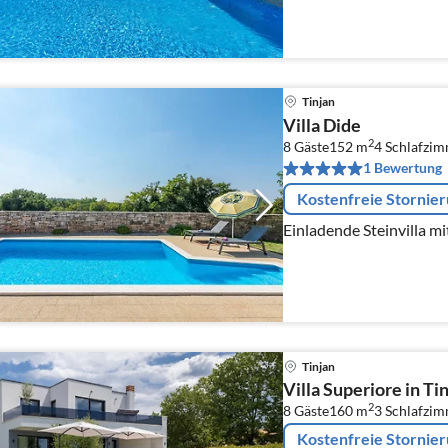
Tinjan
Villa Dide
2
8 Gäste
152 m
4
Schlafzi
1 Bewertung
Kostenfreie Stornie
Einladende Steinvilla mi
Tinjan
Villa Superiore in Ti
2
8 Gäste
160 m
3
Schlafzi
Kostenfreie Stornie