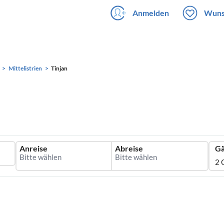
Anmelden
Wuns
Mittelistrien
Tinjan
Anreise
Abreise
Gä
2 