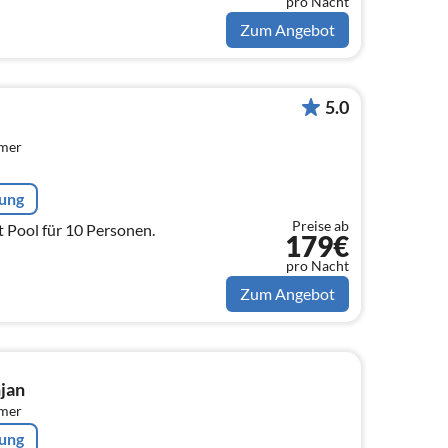
pro Nacht
Zum Angebot
5.0
mmer
rung
Preise ab
t Pool für 10 Personen.
179€
pro Nacht
Zum Angebot
njan
mmer
rung