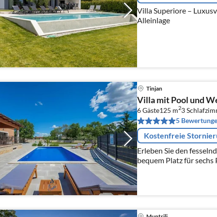
Villa Superiore – Luxusvi
Alleinlage
Tinjan
Villa mit Pool und We
2
6 Gäste
125 m
3
Schlafzi
5 Bewertung
Kostenfreie Stornie
Erleben Sie den fesselnd
bequem Platz für sechs 
Herzen des bezaubernden
mit ausreichend Parkm
Komfort.
Muntrilj