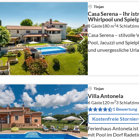
Tinjan
Casa Serena – Ihr ist
Whirlpool und Spielp
2
8 Gäste
180 m
4
Schlafzi
Casa Serena – stilvolle V
Pool, Jacuzzi und Spielpl
und unvergessliche Urla
Tinjan
Villa Antonela
2
6 Gäste
120 m
3
Schlafzi
1 Bewertung
Kostenfreie Stornie
Ferienhaus Antonela is
mit Pool im Dorf Radetici