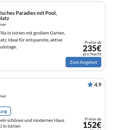
risches Paradies mit Pool,
latz
mmer
illa in Istrien mit großem Garten,
atz. Ideal für entspannte, aktive
Preise ab
235€
ubstage.
pro Nacht
Zum Angebot
4.9
mmer
rung
Preise ab
t ein schönes und modernes Haus
152€
 in Istrien