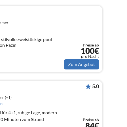
immer
e stilvolle zweistöckige pool
ähe von Pazin
Preise ab
100€
pro Nacht
Zum Angebot
5.0
er (+1)
en
 für 4+1, ruhige Lage, modern
, 20 Minuten zum Strand
Preise ab
84€