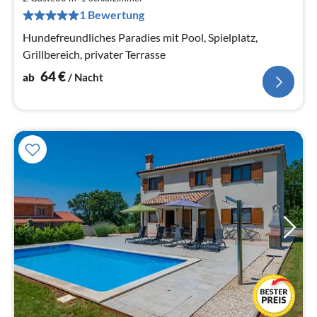
6
1 Bewertung
pr
Na
Hundefreundliches Paradies mit Pool, Spielplatz,
Grillbereich, privater Terrasse
64
€
ab
/ Nacht