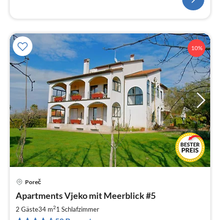
10%
Poreč
Pre
Apartments Vjeko mit Meerblick #5
ab
4
2
2 Gäste
34 m
1
Schlafzimmer
pr