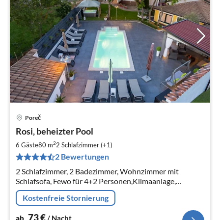
Poreč
Pre
Rosi, beheizter Pool
ab
7
2
6 Gäste
80 m
2
Schlafzimmer (+1)
pr
2 Bewertungen
Na
2 Schlafzimmer, 2 Badezimmer, Wohnzimmer mit
Schlafsofa, Fewo für 4+2 Personen,Klimaanlage,
beheizter Gemeinschaftspool, Grill,Parkplatz,free
Kostenfreie Stornierung
Wlan,Spielplatz
73
€
ab
/ Nacht