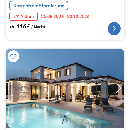
Na
Kostenfreie Stornierung
5% Aktion
22.08.2026 - 23.10.2026
116
€
ab
/ Nacht