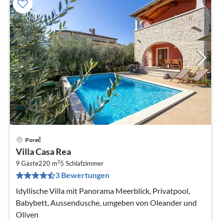
Poreč
Pre
Villa Casa Rea
ab
2
2
9 Gäste
220 m
5
Schlafzimmer
3 Bewertungen
pr
Na
Idyllische Villa mit Panorama Meerblick, Privatpool,
Babybett, Aussendusche, umgeben von Oleander und
Oliven