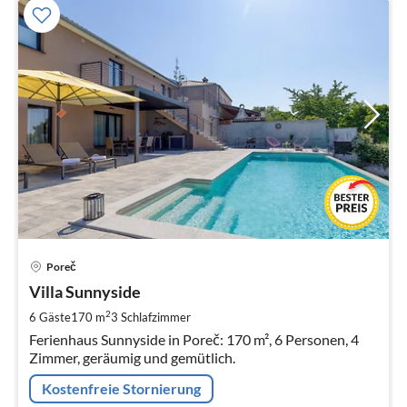
Pre
Poreč
ab
2
Villa Sunnyside
pr
2
6 Gäste
170 m
3
Schlafzimmer
Na
Ferienhaus Sunnyside in Poreč: 170 m², 6 Personen, 4
Zimmer, geräumig und gemütlich.
Kostenfreie Stornierung