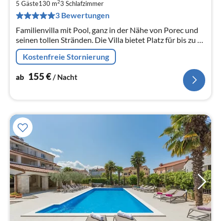
1
2
5 Gäste
130 m
3
Schlafzimmer
pr
3 Bewertungen
Na
Familienvilla mit Pool, ganz in der Nähe von Porec und
seinen tollen Stränden. Die Villa bietet Platz für bis zu 5
Personen und bietet allen Komfort fü
Kostenfreie Stornierung
155
€
ab
/ Nacht