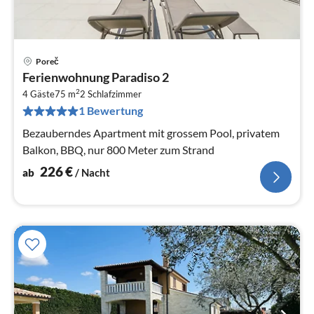
Poreč
Pre
Ferienwohnung Paradiso 2
ab
2
2
4 Gäste
75 m
2
Schlafzimmer
1 Bewertung
pr
Na
Bezauberndes Apartment mit grossem Pool, privatem
Balkon, BBQ, nur 800 Meter zum Strand
226
€
ab
/ Nacht