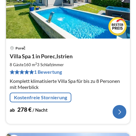
Poreč
Pre
Villa Spa 1 in Porec,Istrien
ab
2
2
8 Gäste
160 m
3
Schlafzimmer
pr
1 Bewertung
Na
Komplett klimatisierte Villa Spa für bis zu 8 Personen
mit Meerblick
Kostenfreie Stornierung
278
€
ab
/ Nacht