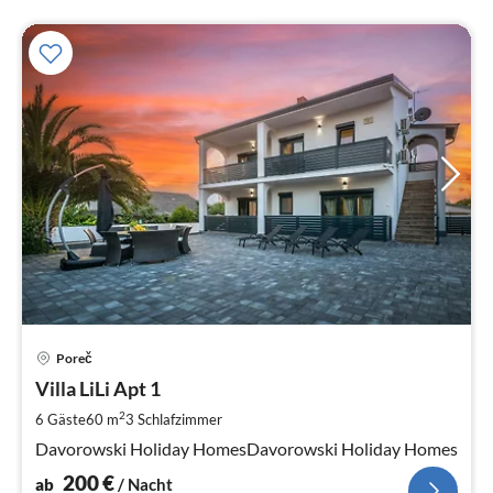
Pre
Poreč
ab
2
Villa LiLi Apt 1
pr
2
6 Gäste
60 m
3
Schlafzimmer
Na
Davorowski Holiday HomesDavorowski Holiday Homes
200
€
ab
/ Nacht