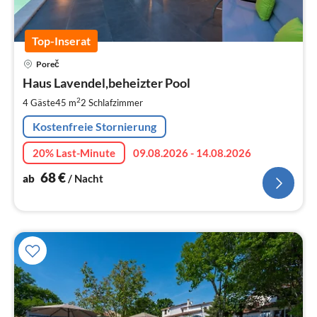
Top-Inserat
Pre
Poreč
ab
6
Haus Lavendel,beheizter Pool
pr
2
4 Gäste
45 m
2
Schlafzimmer
Na
Kostenfreie Stornierung
20% Last-Minute
09.08.2026 - 14.08.2026
68
€
ab
/ Nacht