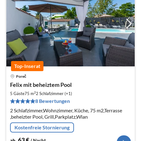
Top-Inserat
Poreč
Pre
Felix mit beheiztem Pool
ab
6
2
5 Gäste
75 m
2
Schlafzimmer (+1)
pr
8 Bewertungen
Na
2 Schlafzimmer,Wohnzimmer, Küche, 75 m2,Terrasse
,beheizter Pool, Grill,Parkplatz,Wlan
Kostenfreie Stornierung
63
€
ab
/ Nacht