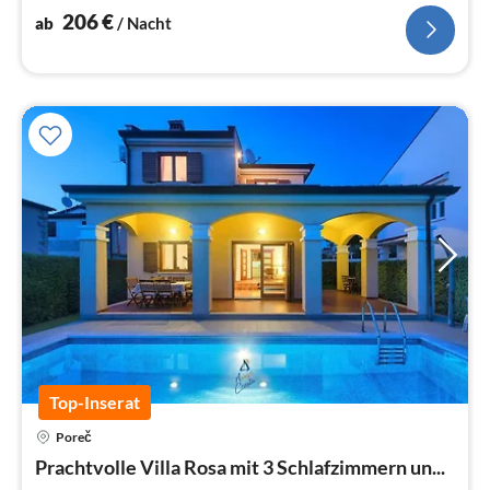
206
€
ab
/ Nacht
Top-Inserat
Poreč
Pre
Prachtvolle Villa Rosa mit 3 Schlafzimmern un...
ab