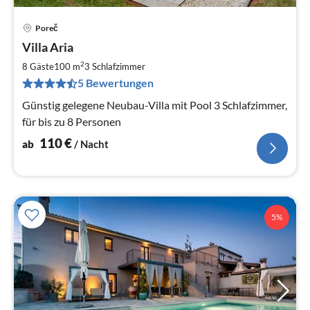
Poreč
Pre
Villa Aria
ab
1
2
8 Gäste
100 m
3
Schlafzimmer
pr
5 Bewertungen
Na
Günstig gelegene Neubau-Villa mit Pool 3 Schlafzimmer,
für bis zu 8 Personen
110
€
ab
/ Nacht
5%