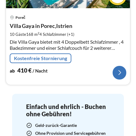
Pre
Poreč
ab
4
Villa Gaya in Porec,Istrien
pr
2
10 Gäste
168 m
4
Schlafzimmer (+1)
Na
Die Villa Gaya bietet mit 4 Doppelbett Schlafzimmer , 4
Badezimmer und einer Schlafcouch für 2 weiterer
Personen Platz für bis zu 10 Personen.
Kostenfreie Stornierung
410
€
ab
/ Nacht
Einfach und ehrlich - Buchen
ohne Gebühren!
Geld-zurück-Garantie
Ohne Provision und Servicegebühren