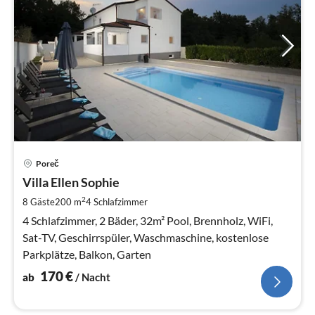
Pre
Poreč
ab
1
Villa Ellen Sophie
pr
2
8 Gäste
200 m
4
Schlafzimmer
Na
4 Schlafzimmer, 2 Bäder, 32m² Pool, Brennholz, WiFi,
Sat-TV, Geschirrspüler, Waschmaschine, kostenlose
Parkplätze, Balkon, Garten
170
€
ab
/ Nacht