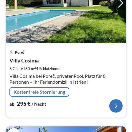
Pre
Poreč
ab
2
Villa Cosima
pr
2
8 Gäste
180 m
4
Schlafzimmer
Na
Villa Cosima bei Poreč, privater Pool, Platz für 8
Personen – Ihr Feriendomizil in Istrien!
Kostenfreie Stornierung
295
€
ab
/ Nacht