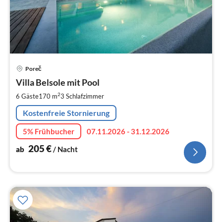
Pre
Poreč
ab
2
Villa Belsole mit Pool
pr
2
6 Gäste
170 m
3
Schlafzimmer
Na
Kostenfreie Stornierung
5% Frühbucher
07.11.2026 - 31.12.2026
205
€
ab
/ Nacht