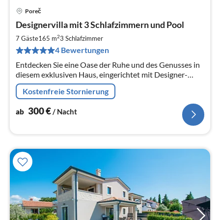
Poreč
Pre
Designervilla mit 3 Schlafzimmern und Pool
ab
3
2
7 Gäste
165 m
3
Schlafzimmer
pr
4 Bewertungen
Na
Entdecken Sie eine Oase der Ruhe und des Genusses in
diesem exklusiven Haus, eingerichtet mit Designer-
Möbeln von renommierten Weltmarken.
Kostenfreie Stornierung
300
€
ab
/ Nacht