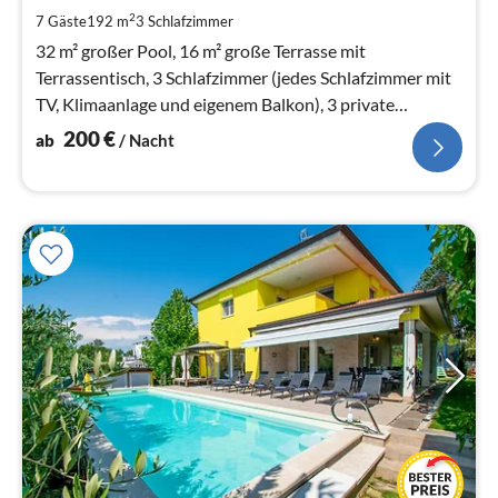
pr
2
7 Gäste
192 m
3
Schlafzimmer
Na
32 m² großer Pool, 16 m² große Terrasse mit
Terrassentisch, 3 Schlafzimmer (jedes Schlafzimmer mit
TV, Klimaanlage und eigenem Balkon), 3 private
Badezimmer, WC, privater Garten un
200
€
ab
/ Nacht