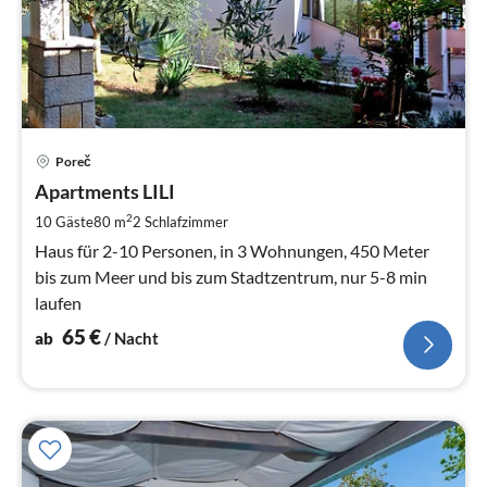
Pre
Poreč
ab
6
Apartments LILI
pr
2
10 Gäste
80 m
2
Schlafzimmer
Na
Haus für 2-10 Personen, in 3 Wohnungen, 450 Meter
bis zum Meer und bis zum Stadtzentrum, nur 5-8 min
laufen
65
€
ab
/ Nacht