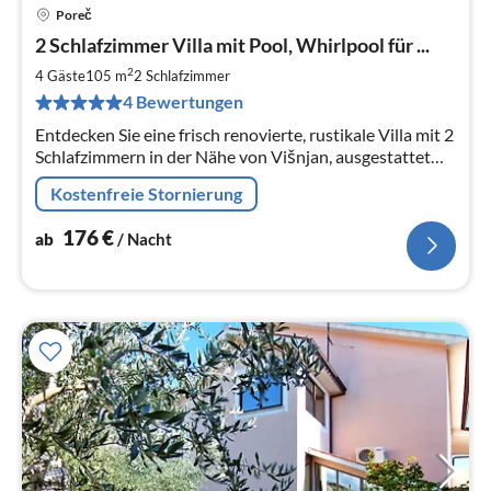
Poreč
Pre
2 Schlafzimmer Villa mit Pool, Whirlpool für ...
ab
1
2
4 Gäste
105 m
2
Schlafzimmer
pr
4 Bewertungen
Na
Entdecken Sie eine frisch renovierte, rustikale Villa mit 2
Schlafzimmern in der Nähe von Višnjan, ausgestattet
mit einem beheizten Pool, einem Whirlpool und einer
Kostenfreie Stornierung
vollständigen Klimaanlage.
176
€
ab
/ Nacht