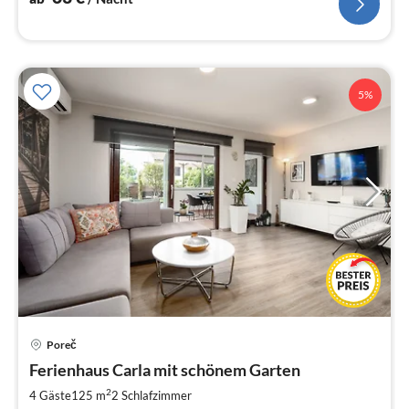
5%
Pre
Poreč
ab
1
Ferienhaus Carla mit schönem Garten
pr
2
4 Gäste
125 m
2
Schlafzimmer