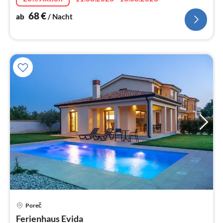
68
€
ab
/ Nacht
Pre
Poreč
ab
2
Ferienhaus Evida