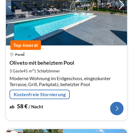
Top-Inserat
Pre
Poreč
ab
5
Oliveto mit beheiztem Pool
pr
2
3 Gäste
45 m
1
Schlafzimmer
Na
Moderne Wohnung im Erdgeschoss, eingezäunter
Terrasse, Grill, Parkplatz, beheizter Pool
Kostenfreie Stornierung
58
€
ab
/ Nacht