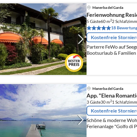
Manerba del Garda
Ferienwohnung Resid
2
5 Gäste
60 m
2
Schlafzimm
18 Bewertun
Kostenfreie Stornie
Parterre FeWo auf Seegr
Bootsurlaub & Familien m
Privatsteg, kostenfreier
Tiefgarage
Manerba del Garda
App. "Elena Romanti
2
3 Gäste
30 m
1
Schlafzimm
Kostenfreie Stornie
Schöne & moderne Wohnun
Ferienanlage "Golfo di 
am Strand "Romantica" 