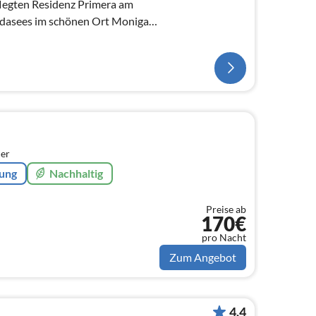
pflegten Residenz Primera am
rdasees im schönen Ort Moniga
er
rung
Nachhaltig
Preise ab
170€
pro Nacht
Zum Angebot
4.4