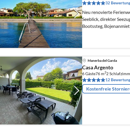
32 Bewertun
Neu renovierte Ferienw
Seeblick, direkter Seez
Bootssteg, Bojenanmietu
Wohnanlage
Manerba del Garda
Casa Argento
2
6 Gäste
76 m
2
Schlafzimm
12 Bewertun
Kostenfreie Stornie