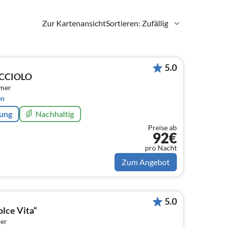
Zur Kartenansicht
Sortieren: Zufällig
5.0
ICCIOLO
mmer
en
rung
Nachhaltig
Preise ab
92€
pro Nacht
Zum Angebot
5.0
lce Vita“
er