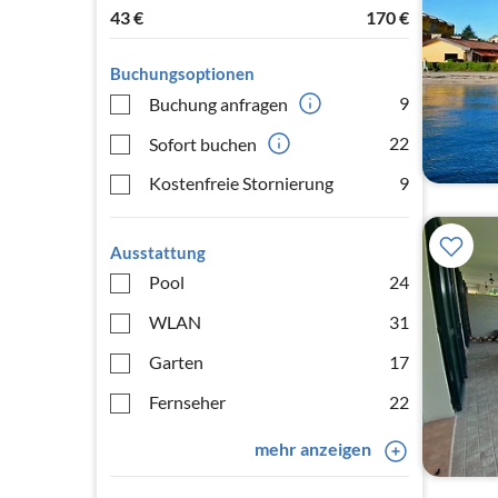
43
€
170
€
Buchungsoptionen
9
Buchung anfragen
22
Sofort buchen
Kostenfreie Stornierung
9
Ausstattung
Pool
24
WLAN
31
Garten
17
Fernseher
22
mehr anzeigen