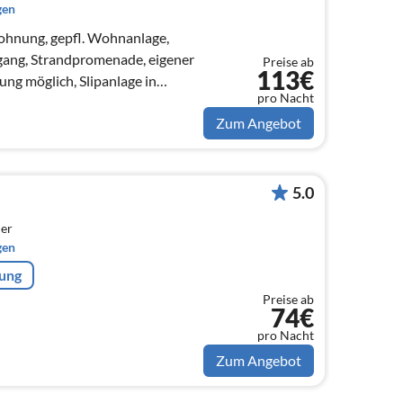
gen
ohnung, gepfl. Wohnanlage,
ugang, Strandpromenade, eigener
Preise ab
113€
ng möglich, Slipanlage in
pro Nacht
Zum Angebot
5.0
er
gen
rung
Preise ab
74€
pro Nacht
Zum Angebot