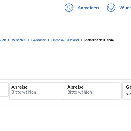
Anmelden
Wuns
alien
Venetien
Gardasee
Brescia & Umland
Manerba del Garda
Anreise
Abreise
Gä
2 