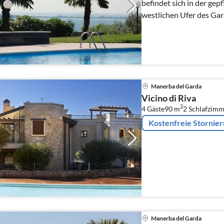
befindet sich in der ge
westlichen Ufer des Ga
del Garda.
Manerba del Garda
Vicino di Riva
2
4 Gäste
90 m
2
Schlafzimm
Kostenfreie Stornie
Manerba del Garda