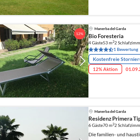
Manerba del Garda
12%
Bio Foresteria
2
4 Gäste
53 m
2
Schlafzimm
1 Bewertung
Kostenfreie Stornie
12% Aktion
01.09.
Manerba del Garda
Residenz Primera Tip
2
6 Gäste
70 m
2
Schlafzimm
Die familien- und haust