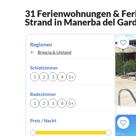
31 Ferienwohnungen & Feri
Strand in Manerba del Gar
Regionen
Brescia & Umland
Schlafzimmer
1
2
3
4
5+
Badezimmer
1
2
3
4
5+
Preis / Nacht