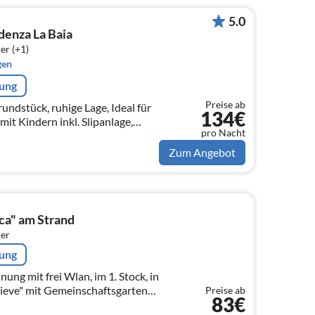
5.0
enza La Baia
er (+1)
gen
rung
Preise ab
undstück, ruhige Lage, Ideal für
134€
it Kindern inkl. Slipanlage,
pro Nacht
 Bojennutzung und Stellplatz /
Zum Angebot
ca" am Strand
er
rung
g mit frei Wlan, im 1. Stock, in
Pieve" mit Gemeinschaftsgarten
Preise ab
83€
in Manerba del Garda, Gardasee