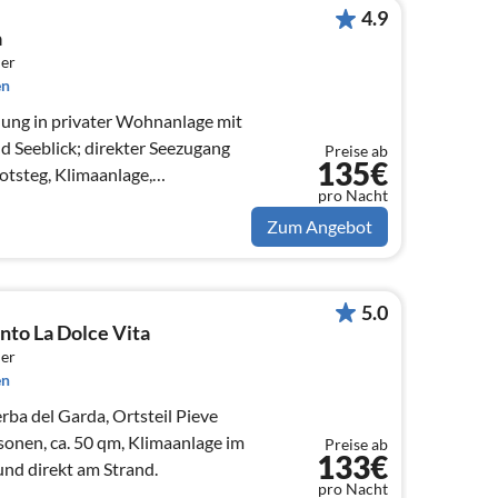
4.9
a
er
en
ng in privater Wohnanlage mit
d Seeblick; direkter Seezugang
Preise ab
135€
otsteg, Klimaanlage,
pro Nacht
Zum Angebot
5.0
to La Dolce Vita
er
en
ba del Garda, Ortsteil Pieve
sonen, ca. 50 qm, Klimaanlage im
Preise ab
133€
nd direkt am Strand.
pro Nacht