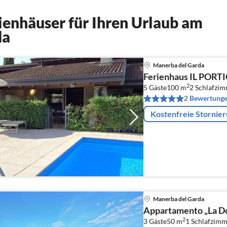
enhäuser für Ihren Urlaub am
da
Manerba del Garda
Ferienhaus IL PORT
2
5 Gäste
100 m
2
Schlafzi
2 Bewertung
Kostenfreie Stornie
Manerba del Garda
Appartamento „La Do
2
3 Gäste
50 m
1
Schlafzimm