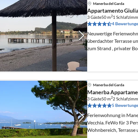
Manerba del Garda
Appartamento Giuli
2
3 Gäste
50 m
1
Schlafzimm
4 Bewertung
Neuwertige Ferienwohnu
überdachter Terrasse un
zum Strand , privater Bo
Privatparkplatz
Manerba del Garda
Manerba Appartamen
2
3 Gäste
50 m
2
Schlafzimm
5 Bewertung
Ferienwohnung in Maner
Vecchia. FeWo für 3 Per
Wohnbereich, Terrasse u