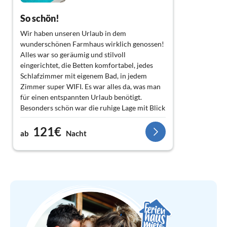
So schön!
Wir haben unseren Urlaub in dem
wunderschönen Farmhaus wirklich genossen!
Alles war so geräumig und stilvoll
eingerichtet, die Betten komfortabel, jedes
Schlafzimmer mit eigenem Bad, in jedem
Zimmer super WIFI. Es war alles da, was man
für einen entspannten Urlaub benötigt.
Besonders schön war die ruhige Lage mit Blick
aufs San-Blas-Valley bis hin zum Meer; der
121€
Pool; das Sternebeobachten von der
ab
Nacht
Dachterrasse; das Schwimmen und
Schnorcheln an den zahlreichen
Bademöglichkeiten und natürlich das
Wandern.
Von Nadur aus ist man mit dem Auto
ruckzuck an jedem beliebigen Strand, und
wandern kann man direkt vom Haus aus.
Direkt an der Straße gibt es kostenlose
Parkplätze, überhaupt ist das Parken auf der