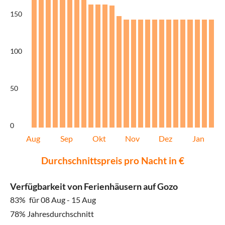
150
100
50
0
Aug
Sep
Okt
Nov
Dez
Jan
Durchschnittspreis pro Nacht in €
Verfügbarkeit von Ferienhäusern auf Gozo
83%
für 08 Aug - 15 Aug
78% Jahresdurchschnitt