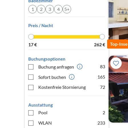
Badezimmer
1
2
3
4
5+
Preis / Nacht
Top-Inse
17
€
262
€
Buchungsoptionen
83
Buchung anfragen
165
Sofort buchen
Kostenfreie Stornierung
72
Ausstattung
Pool
2
WLAN
233