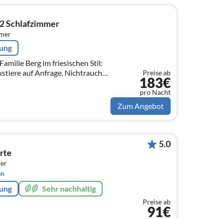
 2 Schlafzimmer
mmer
rung
milie Berg im friesischen Stil:
tiere auf Anfrage. Nichtraucher,
Preise ab
183€
 Wohnzimmer, große Küche, 2019
pro Nacht
Zum Angebot
5.0
rte
er
en
rung
Sehr nachhaltig
Preise ab
91€