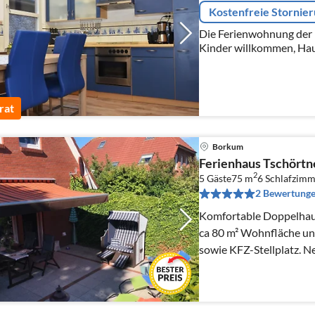
Kostenfreie Stornie
Die Ferienwohnung der Fa
Kinder willkommen, Haus
2 Schlafzimmer, kleine
renoviert.
rat
Borkum
Ferienhaus Tschörtn
2
5 Gäste
75 m
6
Schlafzimm
2 Bewertung
Komfortable Doppelhau
ca 80 m² Wohnfläche un
sowie KFZ-Stellplatz. N