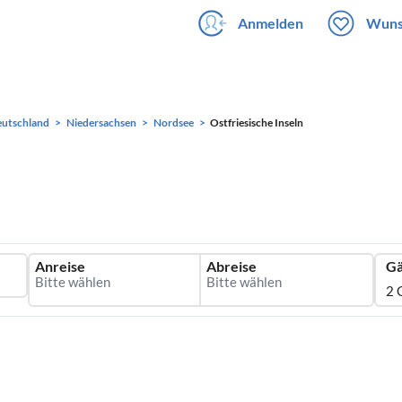
Anmelden
Wuns
utschland
Niedersachsen
Nordsee
Ostfriesische Inseln
Anreise
Abreise
Gä
2 