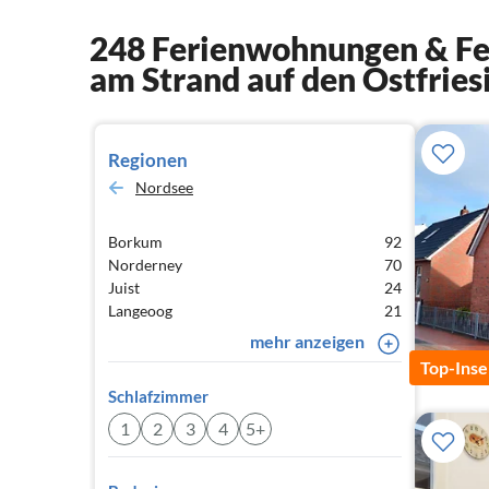
248 Ferienwohnungen & Fer
am Strand auf den Ostfries
Regionen
Nordsee
Borkum
92
Norderney
70
Juist
24
Langeoog
21
mehr anzeigen
Top-Inse
Schlafzimmer
1
2
3
4
5+