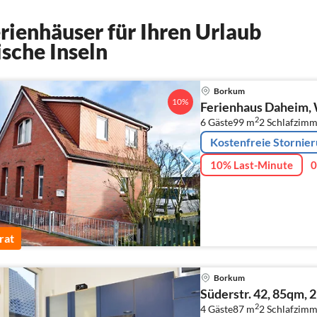
ienhäuser für Ihren Urlaub
ische Inseln
Borkum
10%
Ferienhaus Daheim, 
2
6 Gäste
99 m
2
Schlafzimm
Kostenfreie Stornie
10% Last-Minute
0
rat
Borkum
Süderstr. 42, 85qm, 
2
4 Gäste
87 m
2
Schlafzimm