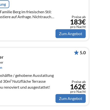
rung
milie Berg im friesischen Stil:
tiere auf Anfrage. Nichtraucher,
Preise ab
183€
s Wohnzimmer, große Küche, 2019
pro Nacht
Zum Angebot
5.0
er
er
en
shälfte / gehobene Ausstattung
d 30m² Nutzfläche Terrasse
Preise ab
162€
eu renoviert und ausgestattet!
pro Nacht
Zum Angebot