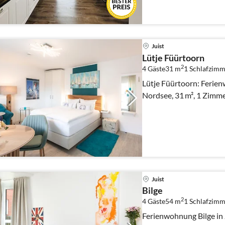
Juist
Lütje Füürtoorn
2
4 Gäste
31 m
1
Schlafzimm
Lütje Füürtoorn: Ferien
Nordsee, 31 m², 1 Zimmer
Juist
Bilge
2
4 Gäste
54 m
1
Schlafzimm
Ferienwohnung Bilge in 