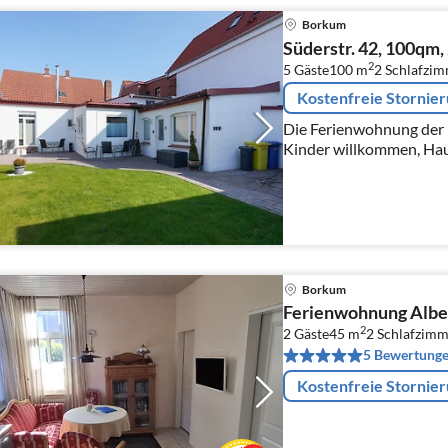
Borkum
Süderstr. 42, 100qm,
2
5 Gäste
100 m
2
Schlafzi
Kostenfreie Stornie
Die Ferienwohnung der Fa
Kinder willkommen, Haus
2 Schlafzimmer, großes
renoviert.
Borkum
Ferienwohnung Albe
2
2 Gäste
45 m
2
Schlafzimm
5 Bewertung
Kostenfreie Stornie