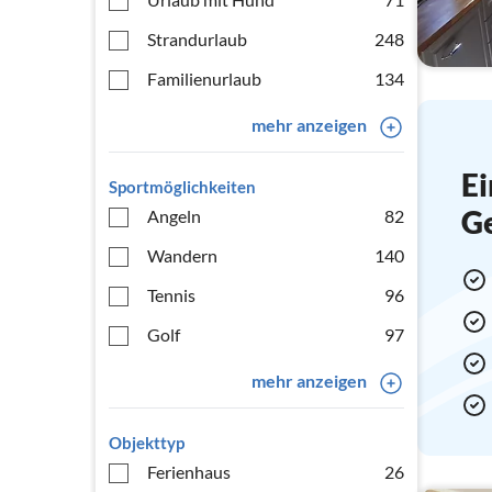
Strandurlaub
248
Familienurlaub
134
mehr anzeigen
Ei
Sportmöglichkeiten
G
Angeln
82
Wandern
140
Tennis
96
Golf
97
mehr anzeigen
Objekttyp
Ferienhaus
26