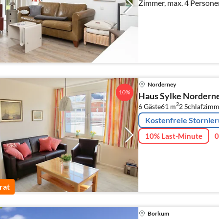
Zimmer, max. 4 Persone
Norderney
10%
Haus Sylke Nordern
2
6 Gäste
61 m
2
Schlafzimm
Kostenfreie Stornie
10% Last-Minute
0
rat
Borkum