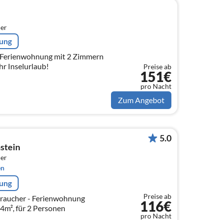
er
rung
m² Ferienwohnung mit 2 Zimmern
hr Inselurlaub!
Preise ab
151€
pro Nacht
Zum Angebot
5.0
stein
er
en
rung
Preise ab
raucher - Ferienwohnung
116€
4m², für 2 Personen
pro Nacht