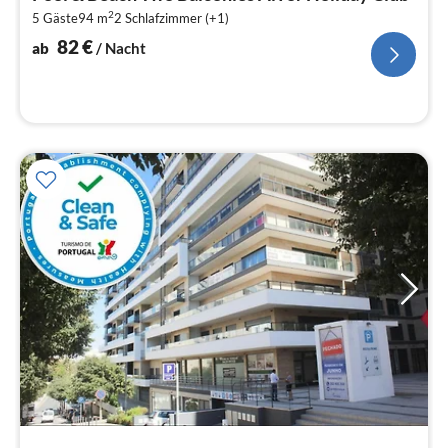
8
2
5 Gäste
94 m
2
Schlafzimmer (+1)
pr
Na
82
€
ab
/ Nacht