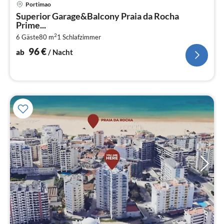
Pre
Portimao
ab
Superior Garage&Balcony Praia da Rocha
9
Prime...
pr
2
6 Gäste
80 m
1
Schlafzimmer
Na
96
€
ab
/ Nacht