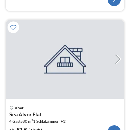
Pre
Alvor
ab
Sea Alvor Flat
8
2
4 Gäste
80 m
1
Schlafzimmer (+1)
pr
Na
81
€