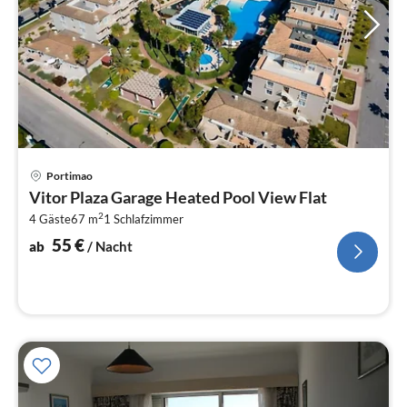
Pre
Portimao
ab
Vitor Plaza Garage Heated Pool View Flat
5
2
4 Gäste
67 m
1
Schlafzimmer
pr
Na
55
€
ab
/ Nacht