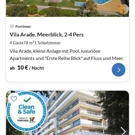
Pre
Portimao
ab
1
Vila Arade, Meerblick, 2-4 Pers
pr
2
4 Gäste
78 m
1
Schlafzimmer
Na
Vila Arade, kleine Anlage mit Pool, luxuriöse
Apartments und "Erste Reihe Blick" auf Fluss und Meer.
10
€
ab
/ Nacht