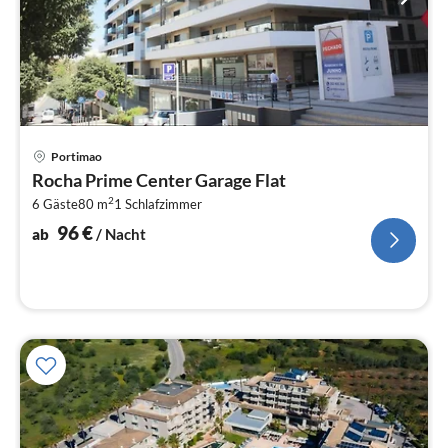
Pre
Portimao
ab
Rocha Prime Center Garage Flat
9
2
6 Gäste
80 m
1
Schlafzimmer
pr
Na
96
€
ab
/ Nacht