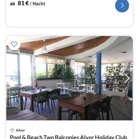
Na
81
€
ab
/ Nacht
Pre
Alvor
ab
Pool & Beach Two Balconies Alvor Holiday Club