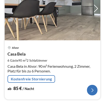
Pre
Alvor
ab
8
Casa Bela
pr
2
6 Gäste
90 m
2
Schlafzimmer
Na
Casa Bela in Alvor: 90 m² Ferienwohnung, 2 Zimmer,
Platz für bis zu 6 Personen.
Kostenfreie Stornierung
85
€
ab
/ Nacht