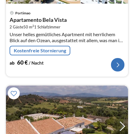
Pre
Portimao
ab
Apartamento Bela Vista
6
2
2 Gäste
50 m
1
Schlafzimmer
pr
Unser helles gemütliches Apartment mit herrlichem
Na
Blick auf den Ozean, ausgestattet mit allem, was man im
Alltag braucht, ist eine perfekte Unterkunft für Ihren
Kostenfreie Stornierung
unbeschwerten entsp...
60
€
ab
/ Nacht