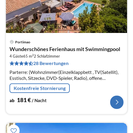
Portimao
Pre
Wunderschönes Ferienhaus mit Swimmingpool
ab
2
1
4 Gäste
65 m
2
Schlafzimmer
28 Bewertungen
pr
Na
Parterre: (Wohnzimmer(Einzelklappbett , TV(Satellit),
Esstisch, Sitzecke, DVD-Spieler, Radio), offene
Küche(Wasserkocher, Toaster, Kochherd(4 Kochplatten,
Kostenfreie Stornierung
Gas)
181
€
ab
/ Nacht