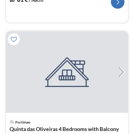
ab
/ Nacht
Pre
Portimao
ab
Quinta das Oliveiras 4 Bedrooms with Balcony
8