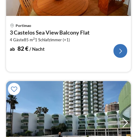
Pre
Portimao
ab
3 Castelos Sea View Balcony Flat
8
2
4 Gäste
85 m
1
Schlafzimmer (+1)
pr
Na
82
€
ab
/ Nacht