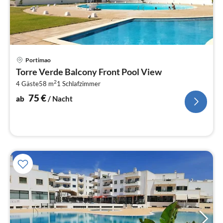
Pre
Portimao
ab
Torre Verde Balcony Front Pool View
7
2
4 Gäste
58 m
1
Schlafzimmer
pr
Na
75
€
ab
/ Nacht