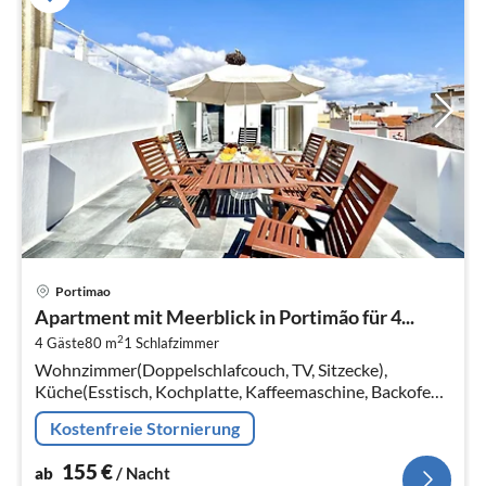
Pre
Portimao
ab
Apartment mit Meerblick in Portimão für 4...
1
2
4 Gäste
80 m
1
Schlafzimmer
pr
Wohnzimmer(Doppelschlafcouch, TV, Sitzecke),
Na
Küche(Esstisch, Kochplatte, Kaffeemaschine, Backofen,
Mikrowelle, Kühlschrank, Tiefkühlschrank, , ),
Kostenfreie Stornierung
Schlafzimmer(Doppelbett king size)
155
€
ab
/ Nacht