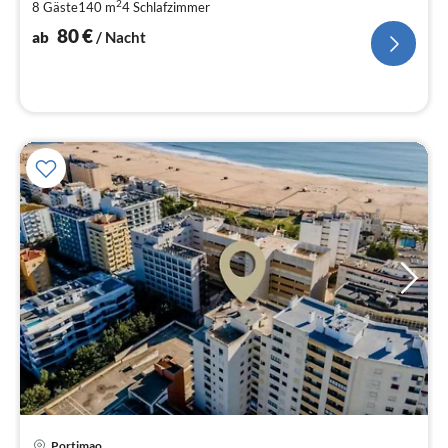
2
8 Gäste
140 m
4
Schlafzimmer
pr
Na
80
€
ab
/ Nacht
Pre
Portimao