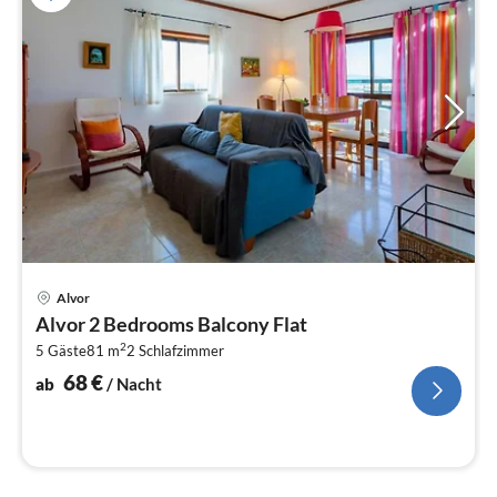
Pre
Alvor
ab
Alvor 2 Bedrooms Balcony Flat
6
2
5 Gäste
81 m
2
Schlafzimmer
pr
Na
68
€
ab
/ Nacht