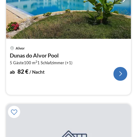
Pre
Alvor
ab
Dunas do Alvor Pool
8
2
5 Gäste
100 m
1
Schlafzimmer (+1)
pr
Na
82
€
ab
/ Nacht