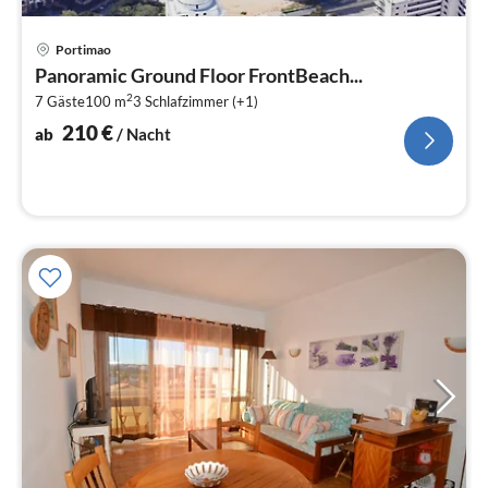
Pre
Portimao
ab
Panoramic Ground Floor FrontBeach...
2
2
7 Gäste
100 m
3
Schlafzimmer (+1)
pr
Na
210
€
ab
/ Nacht