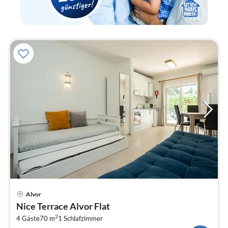
Pre
Alvor
ab
Nice Terrace Alvor Flat
8
2
4 Gäste
70 m
1
Schlafzimmer
pr