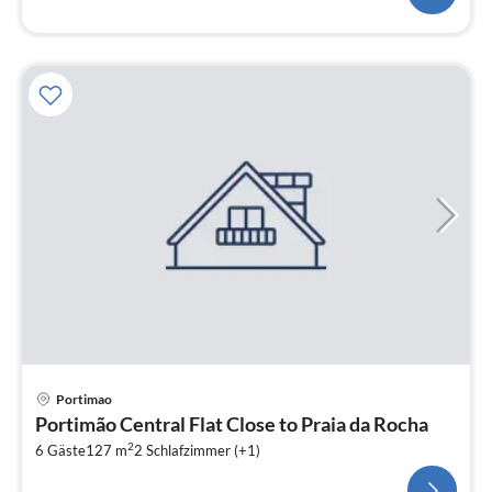
Portimao
Portimão Central Flat Close to Praia da Rocha
2
6 Gäste
127 m
2
Schlafzimmer (+1)