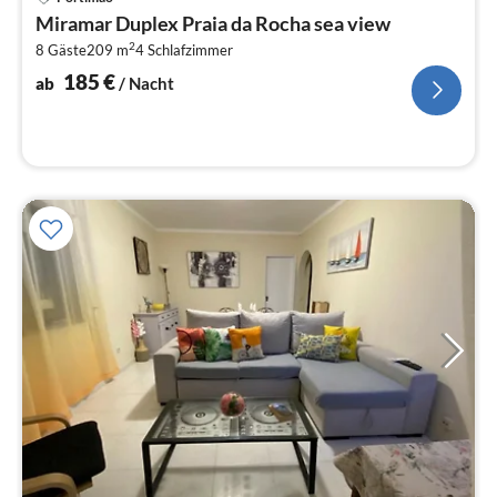
ab
Miramar Duplex Praia da Rocha sea view
1
2
8 Gäste
209 m
4
Schlafzimmer
pr
Na
185
€
ab
/ Nacht