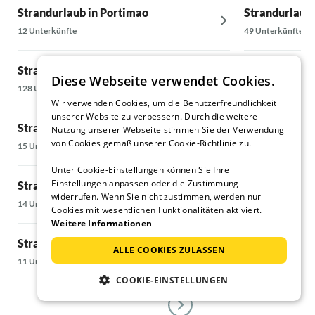
Strandurlaub in Portimao
Strandurlaub 
12 Unterkünfte
49 Unterkünfte
Strandurlaub in Cagliari Region
Strandurlaub 
Diese Webseite verwendet Cookies.
128 Unterkünfte
275 Unterkünfte
Wir verwenden Cookies, um die Benutzerfreundlichkeit
unserer Website zu verbessern. Durch die weitere
Strandurlaub in Carbonia-Iglesias
Strandurlaub 
Nutzung unserer Webseite stimmen Sie der Verwendung
von Cookies gemäß unserer Cookie-Richtlinie zu.
15 Unterkünfte
7 Unterkünfte
Unter Cookie-Einstellungen können Sie Ihre
Einstellungen anpassen oder die Zustimmung
Strandurlaub in Ogliastra
Strandurlaub
widerrufen. Wenn Sie nicht zustimmen, werden nur
14 Unterkünfte
17 Unterkünfte
Cookies mit wesentlichen Funktionalitäten aktiviert.
Weitere Informationen
Strandurlaub in Oristano & Umland
Strandurlaub 
ALLE COOKIES ZULASSEN
11 Unterkünfte
81 Unterkünfte
COOKIE-EINSTELLUNGEN