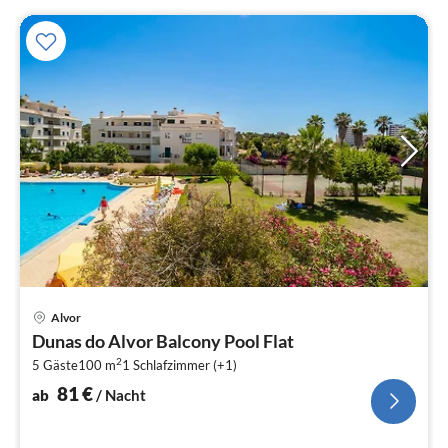
Pre
Alvor
ab
Dunas do Alvor Balcony Pool Flat
8
2
5 Gäste
100 m
1
Schlafzimmer (+1)
pr
Na
81
€
ab
/ Nacht