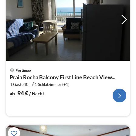
Pre
Portimao
ab
Praia Rocha Balcony First Line Beach View...
9
2
4 Gäste
40 m
1
Schlafzimmer (+1)
pr
Na
94
€
ab
/ Nacht