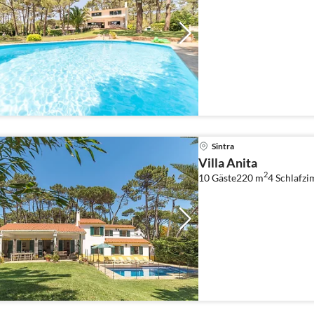
Sintra
Villa Anita
2
10 Gäste
220 m
4
Schlafz