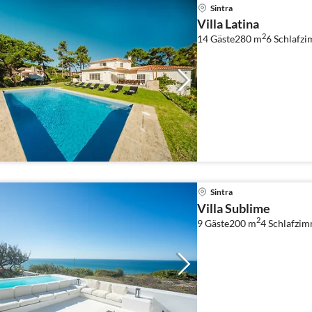
Sintra
Villa Latina
2
14 Gäste
280 m
6
Schlafzi
Sintra
Villa Sublime
2
9 Gäste
200 m
4
Schlafzi