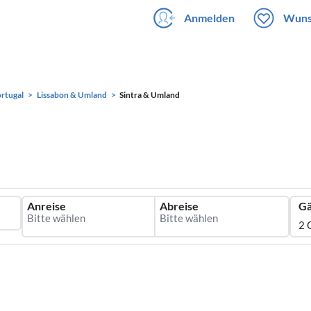
Anmelden
Wuns
rtugal
Lissabon & Umland
Sintra & Umland
Anreise
Abreise
Gä
2 