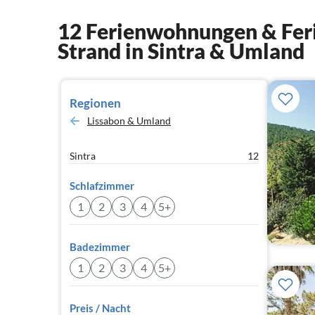
12 Ferienwohnungen & Feri
Strand in Sintra & Umland
Regionen
Lissabon & Umland
Sintra
12
Schlafzimmer
1
2
3
4
5+
Badezimmer
1
2
3
4
5+
Preis / Nacht