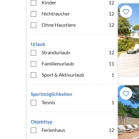
Kinder
12
Nichtraucher
12
Ohne Haustiere
12
Urlaub
Strandurlaub
12
Familienurlaub
11
Sport & Aktivurlaub
1
Sportmöglichkeiten
Tennis
1
Objekttyp
Ferienhaus
12