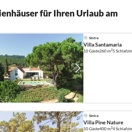
enhäuser für Ihren Urlaub am
Sintra
Villa Santamaria
2
10 Gäste
260 m
5
Schlafz
Sintra
Villa Pine Nature
2
10 Gäste
400 m
4
Schlafz