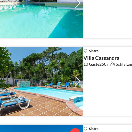
Sintra
Villa Cassandra
2
10 Gäste
250 m
4
Schlafzi
Sintra