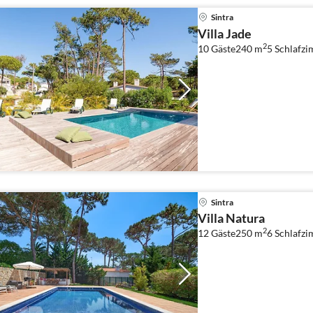
Sintra
Villa Jade
2
10 Gäste
240 m
5
Schlafzi
Sintra
Villa Natura
2
12 Gäste
250 m
6
Schlafz