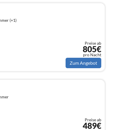
mmer (+1)
Preise ab
805€
pro Nacht
Zum Angebot
immer
Preise ab
489€