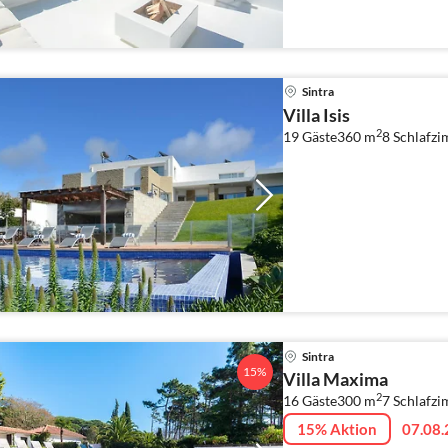
Sintra
Villa Isis
2
19 Gäste
360 m
8
Schlafz
Sintra
15%
Villa Maxima
2
16 Gäste
300 m
7
Schlafzi
15% Aktion
07.08.