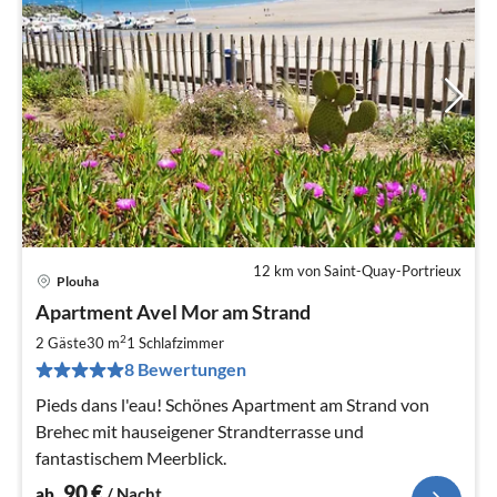
12 km von Saint-Quay-Portrieux
Plouha
Pre
Apartment Avel Mor am Strand
ab
9
2
2 Gäste
30 m
1
Schlafzimmer
pr
8 Bewertungen
Na
Pieds dans l'eau! Schönes Apartment am Strand von
Brehec mit hauseigener Strandterrasse und
fantastischem Meerblick.
90
€
ab
/ Nacht