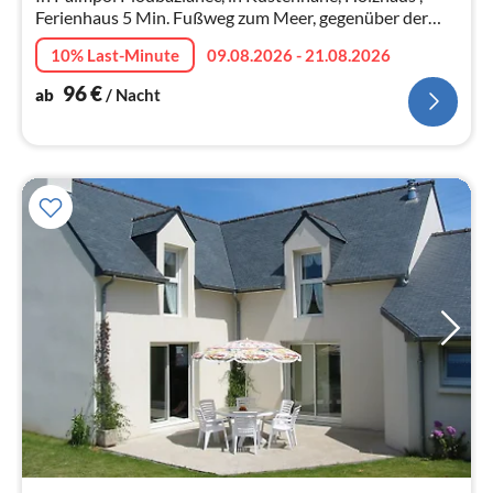
Ferienhaus 5 Min. Fußweg zum Meer, gegenüber der
Insel Bréhat, gelegen in einer sehr ruhigen Gegend ! Wir
10% Last-Minute
09.08.2026 - 21.08.2026
sprechen Deutsch !
96
€
ab
/ Nacht