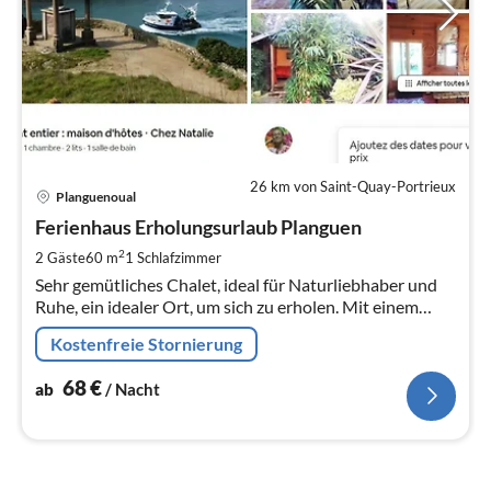
26 km von Saint-Quay-Portrieux
Pre
Planguenoual
ab
6
Ferienhaus Erholungsurlaub Planguen
pr
2
2 Gäste
60 m
1
Schlafzimmer
Na
Sehr gemütliches Chalet, ideal für Naturliebhaber und
Ruhe, ein idealer Ort, um sich zu erholen. Mit einem
privaten Eingang. Ein Sauna steht Ihnen zur Verfügung.
Kostenfreie Stornierung
68
€
ab
/ Nacht