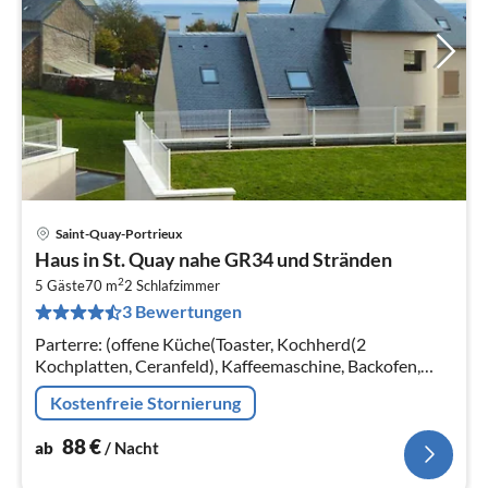
Saint-Quay-Portrieux
Pre
Haus in St. Quay nahe GR34 und Stränden
ab
2
8
5 Gäste
70 m
2
Schlafzimmer
3 Bewertungen
pr
Na
Parterre: (offene Küche(Toaster, Kochherd(2
Kochplatten, Ceranfeld), Kaffeemaschine, Backofen,
Mikrowelle, Spülmaschine, Kühlschrank,
Kostenfreie Stornierung
Tiefkühlschrank)
88
€
ab
/ Nacht