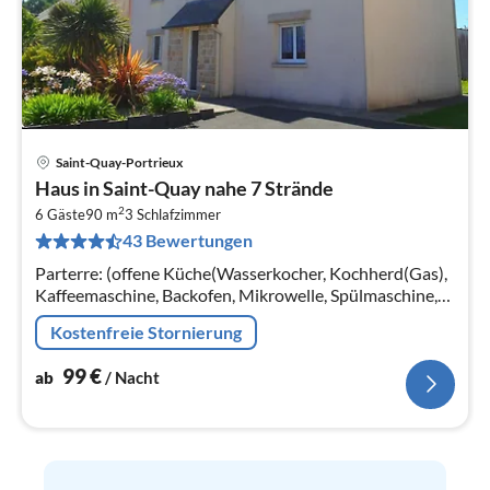
Saint-Quay-Portrieux
Pre
Haus in Saint-Quay nahe 7 Strände
ab
2
1
6 Gäste
90 m
3
Schlafzimmer
43 Bewertungen
pr
Na
Parterre: (offene Küche(Wasserkocher, Kochherd(Gas),
Kaffeemaschine, Backofen, Mikrowelle, Spülmaschine,
Kühlschrank, Tiefkühlschrank)
Kostenfreie Stornierung
99
€
ab
/ Nacht