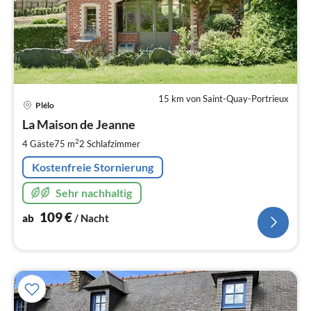
15 km von Saint-Quay-Portrieux
Pre
Plélo
ab
1
La Maison de Jeanne
pr
2
4 Gäste
75 m
2
Schlafzimmer
Na
Kostenfreie Stornierung
Sehr nachhaltig
109
€
ab
/ Nacht