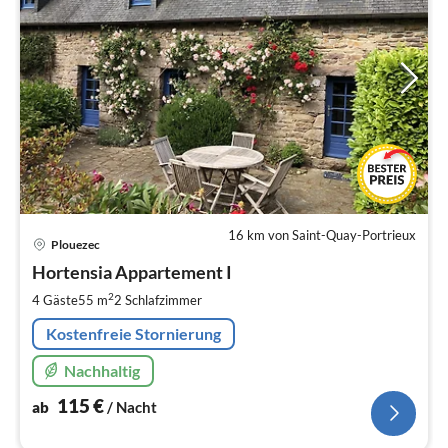
16 km von Saint-Quay-Portrieux
Pre
Plouezec
ab
1
Hortensia Appartement I
pr
2
4 Gäste
55 m
2
Schlafzimmer
Na
Kostenfreie Stornierung
Nachhaltig
115
€
ab
/ Nacht