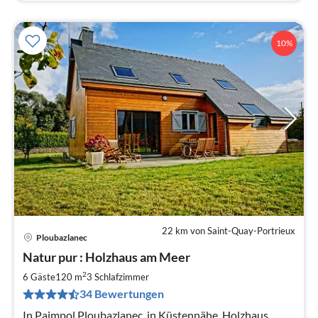
10%
22 km von Saint-Quay-Portrieux
Ploubazlanec
Pre
Natur pur : Holzhaus am Meer
ab
9
2
6 Gäste
120 m
3
Schlafzimmer
pr
34 Bewertungen
Na
In Paimpol Ploubazlanec, in Küstennähe, Holzhaus ,