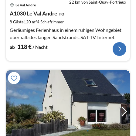
22 km von Saint-Quay-Portrieux
Pre
Le Val Andre
ab
1
A1030 Le Val Andre-ro
pr
2
8 Gäste
120 m
4
Schlafzimmer
Na
Geräumiges Ferienhaus in einem ruhigen Wohngebiet
oberhalb des langen Sandstrands. SAT-TV. Internet.
118
€
ab
/ Nacht