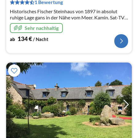
pr
1 Bewertung
Na
Historisches Fischer Steinhaus von 1897 in absolut
ruhige Lage gans in der Nähe vom Meer. Kamin. Sat-TV.
Für 2 bis 6 Personen. 120 m2. 3 Schlafz.
Sehr nachhaltig
134
€
ab
/ Nacht