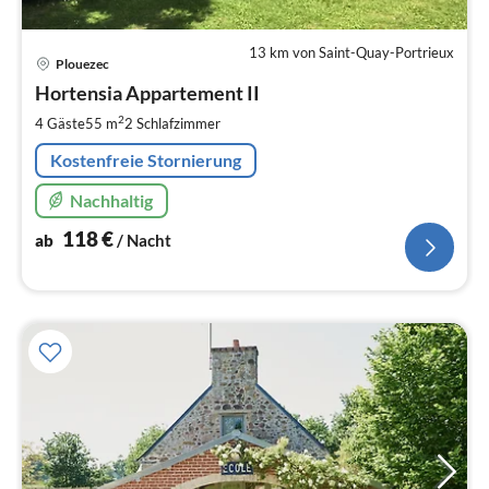
13 km von Saint-Quay-Portrieux
Pre
Plouezec
ab
1
Hortensia Appartement II
pr
2
4 Gäste
55 m
2
Schlafzimmer
Na
Kostenfreie Stornierung
Nachhaltig
118
€
ab
/ Nacht