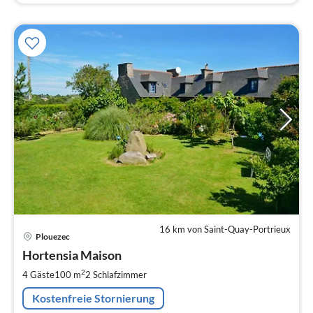
16 km von Saint-Quay-Portrieux
Pre
Plouezec
ab
1
Hortensia Maison
pr
2
4 Gäste
100 m
2
Schlafzimmer
Na
Kostenfreie Stornierung