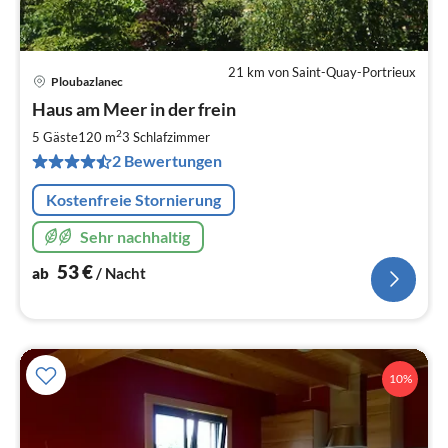
21 km von Saint-Quay-Portrieux
Ploubazlanec
Pre
Haus am Meer in der frein
ab
5
2
5 Gäste
120 m
3
Schlafzimmer
pr
2 Bewertungen
Na
Kostenfreie Stornierung
Sehr nachhaltig
53
€
ab
/ Nacht
10%