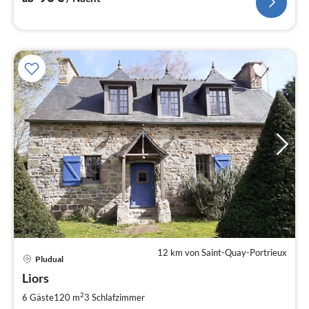
12 km von Saint-Quay-Portrieux
Pludual
Pre
Liors
ab
1
2
6 Gäste
120 m
3
Schlafzimmer