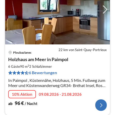
22 km von Saint-Quay-Portrieux
Ploubazlanec
Pre
Holzhaus am Meer in Paimpol
ab
9
2
6 Gäste
90 m
2
Schlafzimmer
pr
6 Bewertungen
Na
In Paimpol , Küstennähe, Holzhaus, 5 Min. Fußweg zum
Meer und Küstenwanderweg GR34- Bréhat Insel, Rosa
Granit Küste, Perros Guirec, Ploumanach, Dinan, St
10% Aktion
09.08.2026 - 21.08.2026
Malo - Sat-TV + Wifi
96
€
ab
/ Nacht