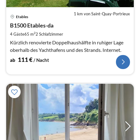
1 km von Saint-Quay-Portrieux
Pre
Etables
ab
1
B1500 Etables-da
pr
2
4 Gäste
65 m
2
Schlafzimmer
Na
Kürzlich renovierte Doppelhaushälfte in ruhiger Lage
oberhalb des Yachthafens und des Strands. Internet.
111
€
ab
/ Nacht