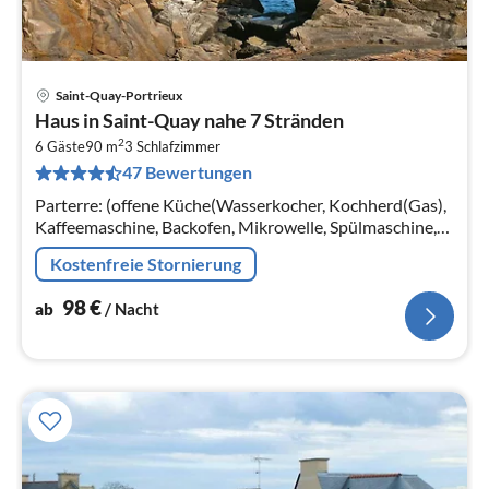
Saint-Quay-Portrieux
Pre
Haus in Saint-Quay nahe 7 Stränden
ab
2
9
6 Gäste
90 m
3
Schlafzimmer
47 Bewertungen
pr
Na
Parterre: (offene Küche(Wasserkocher, Kochherd(Gas),
Kaffeemaschine, Backofen, Mikrowelle, Spülmaschine,
Kühlschrank, Tiefkühlschrank)
Kostenfreie Stornierung
98
€
ab
/ Nacht