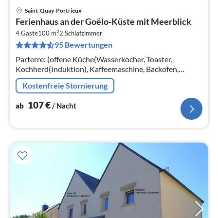
Saint-Quay-Portrieux
Pre
Ferienhaus an der Goëlo-Küste mit Meerblick
ab
2
1
4 Gäste
100 m
2
Schlafzimmer
95 Bewertungen
pr
Na
Parterre: (offene Küche(Wasserkocher, Toaster,
Kochherd(Induktion), Kaffeemaschine, Backofen,
Spülmaschine, Kühlschrank)
Kostenfreie Stornierung
107
€
ab
/ Nacht