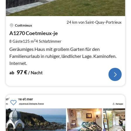
24 km von Saint-Quay-Portrieux
Pre
Coëtmieux
ab
9
A1270 Coetmieux-je
pr
2
8 Gäste
125 m
4
Schlafzimmer
Na
Geräumiges Haus mit großem Garten für den
Familienurlaub in ruhiger, ländlicher Lage. Kaminofen.
Internet.
97
€
ab
/ Nacht