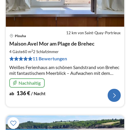
12 km von Saint-Quay-Portrieux
Plouha
Pre
Maison Avel Mor am Plage de Brehec
ab
1
2
4 Gäste
60 m
2
Schlafzimmer
pr
11 Bewertungen
Na
Weißes Ferienhaus am schönen Sandstrand von Brehec
mit fantastischem Meerblick – Aufwachen mit dem
Klang der Meereswellen.
Nachhaltig
136
€
ab
/ Nacht