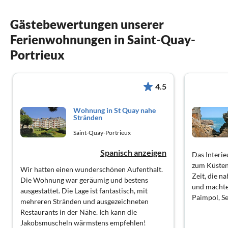
Gästebewertungen unserer
Ferienwohnungen in Saint-Quay-
Portrieux
4.5
Wohnung in St Quay nahe
Stränden
Saint-Quay-Portrieux
Spanisch anzeigen
Das Interie
zum Küstenf
Wir hatten einen wunderschönen Aufenthalt.
Zeit, die n
Die Wohnung war geräumig und bestens
und machte
ausgestattet. Die Lage ist fantastisch, mit
Paimpol, S
mehreren Stränden und ausgezeichneten
Restaurants in der Nähe. Ich kann die
Jakobsmuscheln wärmstens empfehlen!