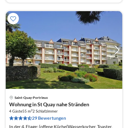
Saint-Quay-Portrieux
Pre
Wohnung in St Quay nahe Stränden
ab
2
7
4 Gäste
55 m
2
Schlafzimmer
29 Bewertungen
pr
Na
In der 4. Etage: (offene Küche(Wasserkocher, Toaster,