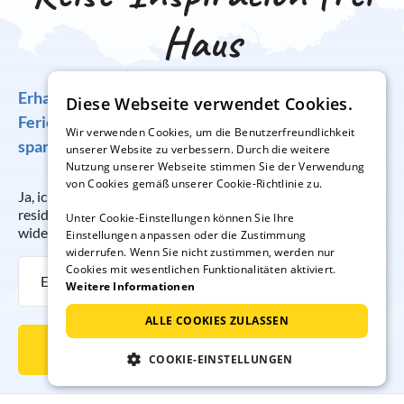
Haus
Erhalten Sie regelmäßig Angebote für traumhafte
Diese Webseite verwendet Cookies.
Ferienunterkünfte, tolle Gewinnspiele und
Wir verwenden Cookies, um die Benutzerfreundlichkeit
spannende Reisetipps!
unserer Website zu verbessern. Durch die weitere
Nutzung unserer Webseite stimmen Sie der Verwendung
von Cookies gemäß unserer Cookie-Richtlinie zu.
Ja, ich möchte regelmäßig per E-Mail den Newsletter der
resido GmbH erhalten. Die Anmeldung kann ich jederzeit
Unter Cookie-Einstellungen können Sie Ihre
widerrufen.
Einstellungen anpassen oder die Zustimmung
widerrufen. Wenn Sie nicht zustimmen, werden nur
Cookies mit wesentlichen Funktionalitäten aktiviert.
Weitere Informationen
ALLE COOKIES ZULASSEN
Newsletter abonnieren
COOKIE-EINSTELLUNGEN