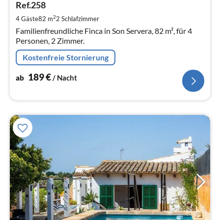
Ref.258
pr
Na
2
4 Gäste
82 m
2
Schlafzimmer
Familienfreundliche Finca in Son Servera, 82 m², für 4
Personen, 2 Zimmer.
Kostenfreie Stornierung
189
€
ab
/ Nacht