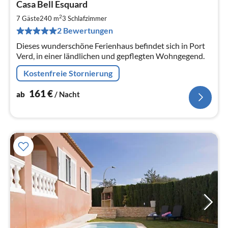
Casa Bell Esquard
ab
1
2
7 Gäste
240 m
3
Schlafzimmer
pr
2 Bewertungen
Na
Dieses wunderschöne Ferienhaus befindet sich in Port
Verd, in einer ländlichen und gepflegten Wohngegend.
Kostenfreie Stornierung
161
€
ab
/ Nacht