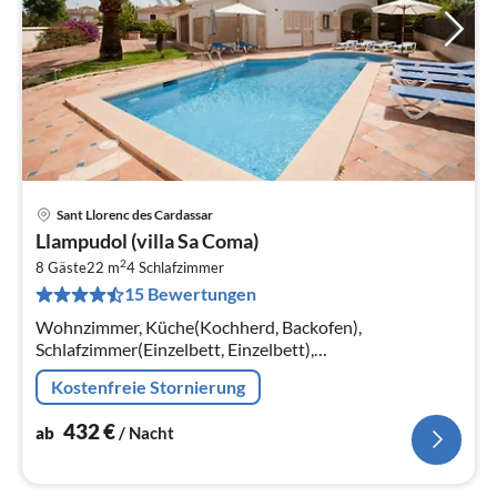
Sant Llorenc des Cardassar
Pre
Llampudol (villa Sa Coma)
ab
2
4
8 Gäste
22 m
4
Schlafzimmer
15 Bewertungen
pr
Na
Wohnzimmer, Küche(Kochherd, Backofen),
Schlafzimmer(Einzelbett, Einzelbett),
Schlafzimmer(Einzelbett, Einzelbett),
Kostenfreie Stornierung
Schlafzimmer(Doppelbett), Schlafzimmer(Doppelbett)
432
€
ab
/ Nacht