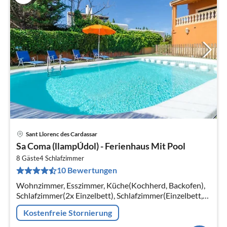
Sant Llorenc des Cardassar
Pre
Sa Coma (llampÚdol) - Ferienhaus Mit Pool
ab
3
8 Gäste
4
Schlafzimmer
10 Bewertungen
pr
Na
Wohnzimmer, Esszimmer, Küche(Kochherd, Backofen),
Schlafzimmer(2x Einzelbett), Schlafzimmer(Einzelbett,
Einzelbett), Schlafzimmer(Einzelbett, Einzelbett),
Kostenfreie Stornierung
Schlafzimmer(Einzelbett)