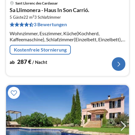
Sant Llorenc des Cardassar
Pre
Sa Llimonera - Haus In Son Carrió.
ab
2
2
5 Gäste
22 m
3
Schlafzimmer
3 Bewertungen
pr
Na
Wohnzimmer, Esszimmer, Küche(Kochherd,
Kaffeemaschine), Schlafzimmer(Einzelbett, Einzelbett),
Schlafzimmer(Einzelbett, Einzelbett),
Kostenfreie Stornierung
Schlafzimmer(Doppelunterschiebebett)
287
€
ab
/ Nacht