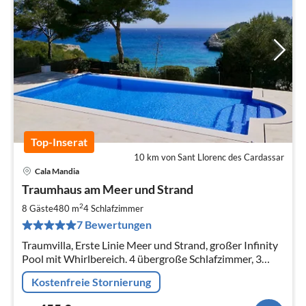
Top-Inserat
10 km von Sant Llorenc des Cardassar
Cala Mandia
Pre
Traumhaus am Meer und Strand
ab
4
2
8 Gäste
480 m
4
Schlafzimmer
pr
7 Bewertungen
Na
Traumvilla, Erste Linie Meer und Strand, großer Infinity
Pool mit Whirlbereich. 4 übergroße Schlafzimmer, 3
Luxus-Bäder davon 2 mit Whirlpool,Terrassen 250 qm.
Kostenfreie Stornierung