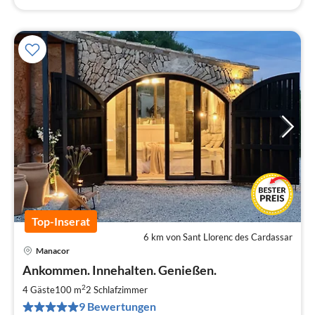
Top-Inserat
6 km von Sant Llorenc des Cardassar
Manacor
Pre
Ankommen. Innehalten. Genießen.
ab
1
2
4 Gäste
100 m
2
Schlafzimmer
pr
9 Bewertungen
Na