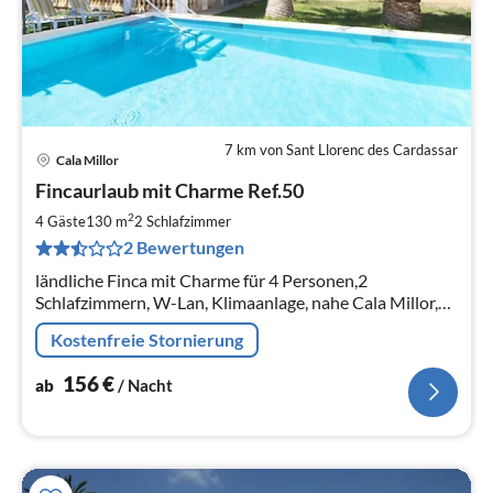
7 km von Sant Llorenc des Cardassar
Cala Millor
Pre
Fincaurlaub mit Charme Ref.50
ab
1
2
4 Gäste
130 m
2
Schlafzimmer
pr
2 Bewertungen
Na
ländliche Finca mit Charme für 4 Personen,2
Schlafzimmern, W-Lan, Klimaanlage, nahe Cala Millor,
privater Pool mit ausreichend Platz für Gross und Klein .
Kostenfreie Stornierung
156
€
ab
/ Nacht