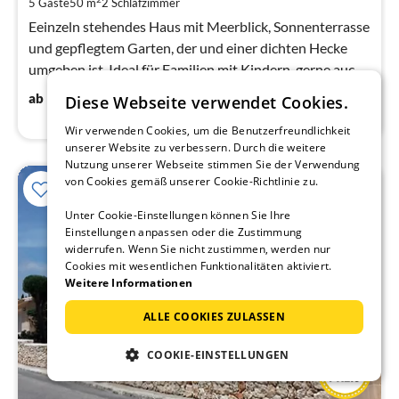
5 Gäste
50 m
2
Schlafzimmer
Na
Eeinzeln stehendes Haus mit Meerblick, Sonnenterrasse
und gepflegtem Garten, der und einer dichten Hecke
umgeben ist. Ideal für Familien mit Kindern, gerne auch
mit Haustier.
112
€
ab
/ Nacht
Diese Webseite verwendet Cookies.
Wir verwenden Cookies, um die Benutzerfreundlichkeit
unserer Website zu verbessern. Durch die weitere
Nutzung unserer Webseite stimmen Sie der Verwendung
von Cookies gemäß unserer Cookie-Richtlinie zu.
Unter Cookie-Einstellungen können Sie Ihre
Einstellungen anpassen oder die Zustimmung
widerrufen. Wenn Sie nicht zustimmen, werden nur
Cookies mit wesentlichen Funktionalitäten aktiviert.
Weitere Informationen
ALLE COOKIES ZULASSEN
COOKIE-EINSTELLUNGEN