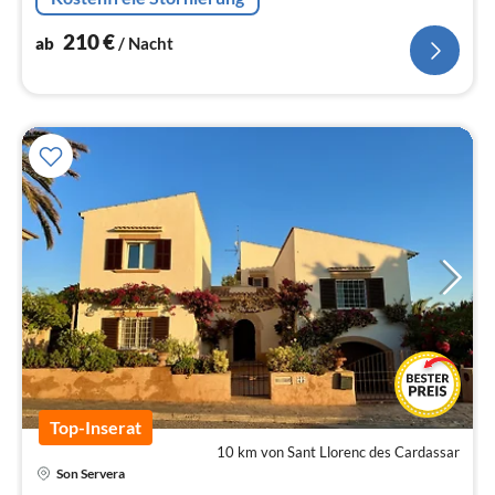
Urlaub ein.
210
€
ab
/ Nacht
Top-Inserat
10 km von Sant Llorenc des Cardassar
Son Servera
Pre