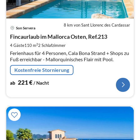
8 km von Sant Llorenc des Cardassar
Pre
Son Servera
ab
2
Fincaurlaub im Mallorca Osten, Ref.213
pr
2
4 Gäste
110 m
2
Schlafzimmer
Na
Ferienhaus für 4 Personen, Cala Bona Strand + Shops zu
Fuß erreichbar - Mallorquinisches Flair mit Pool.
Kostenfreie Stornierung
221
€
ab
/ Nacht