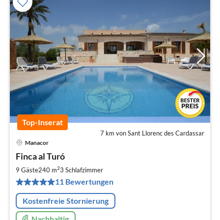
Top-Inserat
7 km von Sant Llorenc des Cardassar
Manacor
Pre
Finca al Turó
ab
2
2
9 Gäste
240 m
3
Schlafzimmer
pr
11 Bewertungen
Na
Kostenfreie Stornierung
Nachhaltig