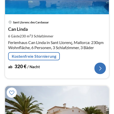
Pre
Sant Llorenc des Cardassar
ab
3
Can Linda
pr
2
6 Gäste
230 m
3
Schlafzimmer
Na
Ferienhaus Can Linda in Sant Llorenç, Mallorca: 230qm
Wohnfläche, 6 Personen, 3 Schlafzimmer, 3 Bäder
Kostenfreie Stornierung
320
€
ab
/ Nacht