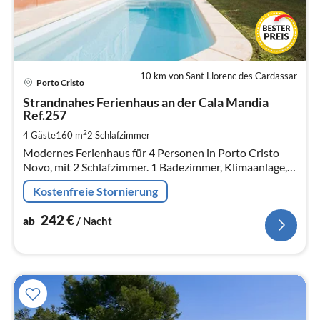
10 km von Sant Llorenc des Cardassar
Pre
Porto Cristo
ab
2
Strandnahes Ferienhaus an der Cala Mandia
Ref.257
pr
Na
2
4 Gäste
160 m
2
Schlafzimmer
Modernes Ferienhaus für 4 Personen in Porto Cristo
Novo, mit 2 Schlafzimmer. 1 Badezimmer, Klimaanlage,
Pool, Grill und direkt an den Stränden von Cala Mandia
Kostenfreie Stornierung
y Cala Romantica.
242
€
ab
/ Nacht