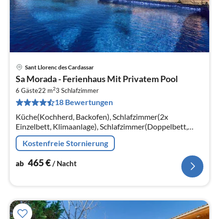
Sant Llorenc des Cardassar
Pre
Sa Morada - Ferienhaus Mit Privatem Pool
ab
2
4
6 Gäste
22 m
3
Schlafzimmer
18 Bewertungen
pr
Na
Küche(Kochherd, Backofen), Schlafzimmer(2x
Einzelbett, Klimaanlage), Schlafzimmer(Doppelbett,
Klimaanlage), Schlafzimmer(Doppelbett, Klimaanlage)
Kostenfreie Stornierung
465
€
ab
/ Nacht