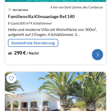
6 km von Sant Llorenc des Cardassar
Pre
Son Servera
ab
2
Familienvilla Klimaanlage Ref.140
pr
2
8 Gäste
300 m
4
Schlafzimmer
Na
Helle und moderne Villa mit Wohnfläche von 300m²,
aufgeteilt auf 2 Etagen, 4 Schlafzimmer, 3
BAdezimmer,Klimaanlage, eingezäunter Pool, Spielplatz
Kostenfreie Stornierung
und Billiard.
290
€
ab
/ Nacht