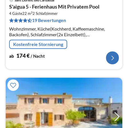
Sant Llorenc des Cardassar
Pre
S'aigua 5 - Ferienhaus Mit Privatem Pool
ab
2
1
4 Gäste
22 m
2
Schlafzimmer
19 Bewertungen
pr
Na
Wohnzimmer, Küche(Kochherd, Kaffeemaschine,
Backofen), Schlafzimmer(2x Einzelbett),
Schlafzimmer(Doppelbett)
Kostenfreie Stornierung
174
€
ab
/ Nacht