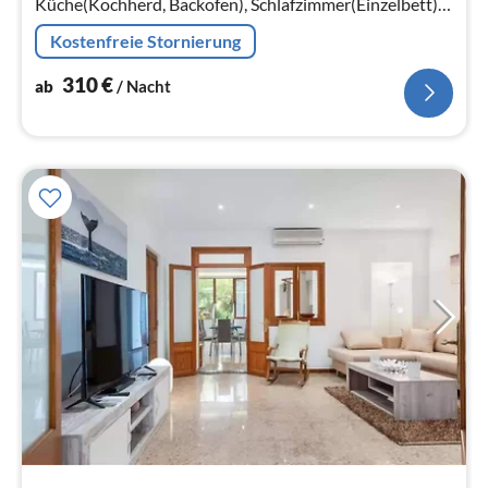
Küche(Kochherd, Backofen), Schlafzimmer(Einzelbett),
Schlafzimmer(Doppelbett), Schlafzimmer(Doppelbett),
Kostenfreie Stornierung
Schlafzimmer(Doppelbett)
310
€
ab
/ Nacht