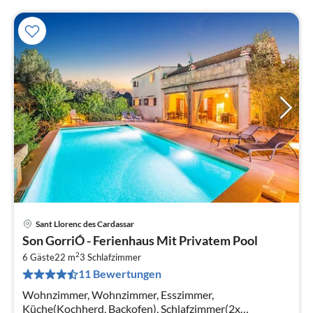
Sant Llorenc des Cardassar
Pre
Son GorriÓ - Ferienhaus Mit Privatem Pool
ab
2
2
6 Gäste
22 m
3
Schlafzimmer
11 Bewertungen
pr
Na
Wohnzimmer, Wohnzimmer, Esszimmer,
Küche(Kochherd, Backofen), Schlafzimmer(2x