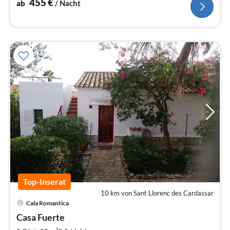
455
€
ab
/ Nacht
Top-Inserat
10 km von Sant Llorenc des Cardassar
Pre
Cala Romantica
ab
1
Casa Fuerte
pr
2