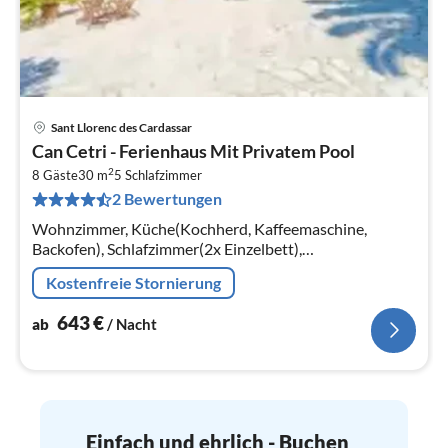
Sant Llorenc des Cardassar
Pre
Can Cetri - Ferienhaus Mit Privatem Pool
ab
2
6
8 Gäste
30 m
5
Schlafzimmer
2 Bewertungen
pr
Na
Wohnzimmer, Küche(Kochherd, Kaffeemaschine,
Backofen), Schlafzimmer(2x Einzelbett),
Schlafzimmer(Einzelbett, Einzelbett),
Kostenfreie Stornierung
Schlafzimmer(Einzelbett, Einzelbett)
643
€
ab
/ Nacht
Einfach und ehrlich - Buchen