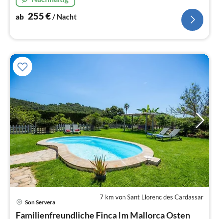
255
€
ab
/ Nacht
7 km von Sant Llorenc des Cardassar
Pre
Son Servera
ab
1
Familienfreundliche Finca Im Mallorca Osten