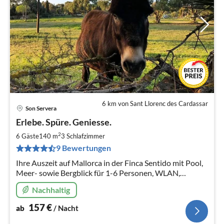
6 km von Sant Llorenc des Cardassar
Son Servera
Pre
Erlebe. Spüre. Geniesse.
ab
1
2
6 Gäste
140 m
3
Schlafzimmer
pr
9 Bewertungen
Na
Ihre Auszeit auf Mallorca in der Finca Sentido mit Pool,
Meer- sowie Bergblick für 1-6 Personen, WLAN,
Heizung & schönsten Stränden für einen vielseitigen
Nachhaltig
Aufenthalt
157
€
ab
/ Nacht