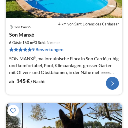
4 km von Sant Llorenc des Cardassar
Son Carrió
Pre
Son Manxé
ab
1
2
6 Gäste
160 m
3
Schlafzimmer
pr
9 Bewertungen
Na
SON MANXÉ, mallorquinische Finca in Son Carrió, ruhig
und komfortabel, Pool, Klimaanlagen, grosser Garten
mit Oliven- und Obstbäumen, in der Nähe mehrerer
Strände (6-10 km).
145
€
ab
/ Nacht