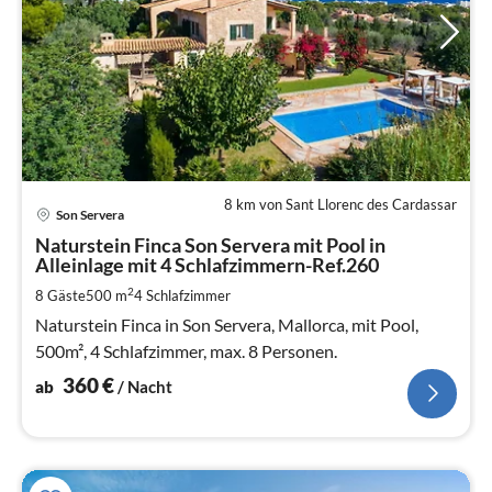
8 km von Sant Llorenc des Cardassar
Pre
Son Servera
ab
3
Naturstein Finca Son Servera mit Pool in
Alleinlage mit 4 Schlafzimmern-Ref.260
pr
Na
2
8 Gäste
500 m
4
Schlafzimmer
Naturstein Finca in Son Servera, Mallorca, mit Pool,
500m², 4 Schlafzimmer, max. 8 Personen.
360
€
ab
/ Nacht