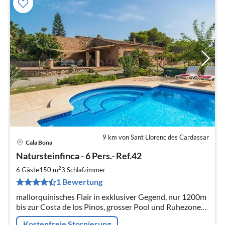
9 km von Sant Llorenc des Cardassar
Cala Bona
Pre
Natursteinfinca - 6 Pers.- Ref.42
ab
2
2
6 Gäste
150 m
3
Schlafzimmer
pr
1 Bewertung
Na
mallorquinisches Flair in exklusiver Gegend, nur 1200m
bis zur Costa de los Pinos, grosser Pool und Ruhezonen,
3 Schlafzimmer + 2 Bäder laden zum entspannten
Kostenfreie Stornierung