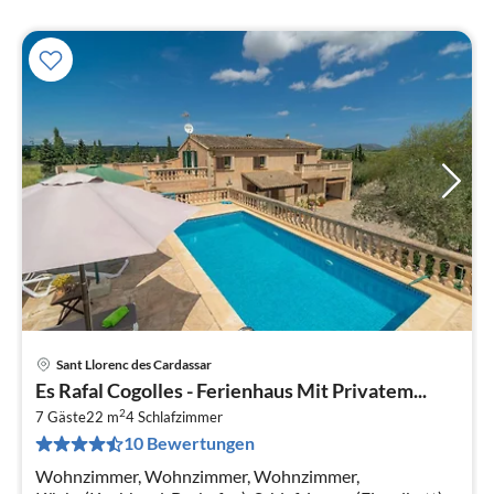
Sant Llorenc des Cardassar
Pre
Es Rafal Cogolles - Ferienhaus Mit Privatem...
ab
2
3
7 Gäste
22 m
4
Schlafzimmer
10 Bewertungen
pr
Na
Wohnzimmer, Wohnzimmer, Wohnzimmer,