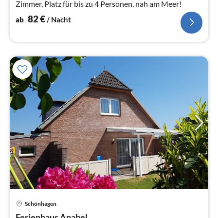
Zimmer, Platz für bis zu 4 Personen, nah am Meer!
82
€
ab
/ Nacht
Schönhagen
Pre
Ferienhaus Anabel