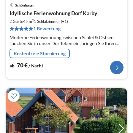
Schönhagen
Pre
Idyllische Ferienwohnung Dorf Karby
ab
7
2
2 Gäste
45 m
1
Schlafzimmer (+1)
pr
1 Bewertung
Na
Moderne Ferienwohnung zwischen Schlei & Ostsee,
Tauchen Sie in unser Dorfleben ein, bringen Sie Ihren
Drahtesel mit und genießen Sie die schöne Natur rund
Kostenfreie Stornierung
um Ihre Ferienwohnung
70
€
ab
/ Nacht