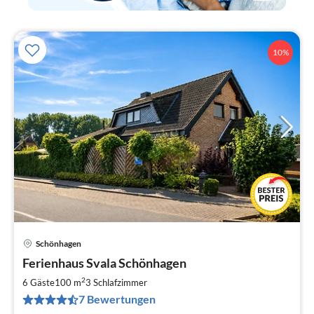
10%
Schönhagen
Pre
Ferienhaus Svala Schönhagen
ab
7
2
6 Gäste
100 m
3
Schlafzimmer
pr
7 Bewertungen
Na