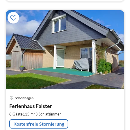
Pre
Schönhagen
ab
1
Ferienhaus Falster
pr
2
8 Gäste
115 m
3
Schlafzimmer
Na
Kostenfreie Stornierung