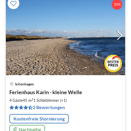
10%
Schönhagen
Pre
Ferienhaus Karin - kleine Welle
ab
7
2
4 Gäste
45 m
1
Schlafzimmer (+1)
pr
2 Bewertungen
Na
Kostenfreie Stornierung
Nachhaltig