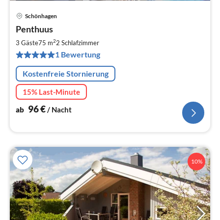
Schönhagen
Pre
Penthuus
ab
9
2
3 Gäste
75 m
2
Schlafzimmer
pr
1 Bewertung
Na
Kostenfreie Stornierung
15% Last-Minute
96
€
ab
/ Nacht
10%