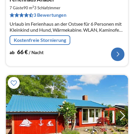
ab
6
2
7 Gäste
90 m
3
Schlafzimmer
pr
3 Bewertungen
Na
Urlaub im Ferienhaus an der Ostsee für 6 Personen mit
Kleinkind und Hund, Wärmekabine. WLAN, Kaminofen,
3 Schlafzimmer, 2 Bäder, Badewanne, 2 TV, 2 Stellplätze
Kostenfreie Stornierung
am Haus
66
€
ab
/ Nacht