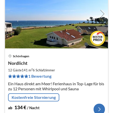
Schönhagen
Pre
Nordlicht
ab
1
2
12 Gäste
141 m
6
Schlafzimmer
pr
1 Bewertung
Na
Ein Haus direkt am Meer! Ferienhaus in Top-Lage für bis
zu 12 Personen mit Whirlpool und Sauna
Kostenfreie Stornierung
134
€
ab
/ Nacht