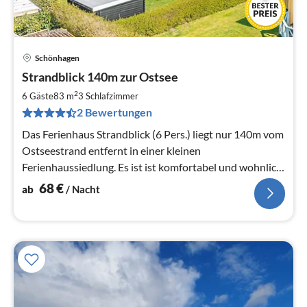
Schönhagen
Pre
Strandblick 140m zur Ostsee
ab
6
2
6 Gäste
83 m
3
Schlafzimmer
pr
2 Bewertungen
Na
Das Ferienhaus Strandblick (6 Pers.) liegt nur 140m vom
Ostseestrand entfernt in einer kleinen
Ferienhaussiedlung. Es ist ist komfortabel und wohnlich
ausgestattet.
68
€
ab
/ Nacht