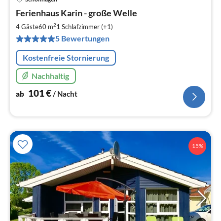
Pre
Ferienhaus Karin - große Welle
ab
1
2
4 Gäste
60 m
1
Schlafzimmer (+1)
pr
5 Bewertungen
Na
Kostenfreie Stornierung
Nachhaltig
101
€
ab
/ Nacht
15%