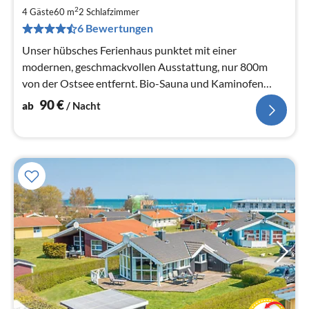
9
2
4 Gäste
60 m
2
Schlafzimmer
pr
6 Bewertungen
Na
Unser hübsches Ferienhaus punktet mit einer
modernen, geschmackvollen Ausstattung, nur 800m
von der Ostsee entfernt. Bio-Sauna und Kaminofen
sorgen für wohlige Wärme!
90
€
ab
/ Nacht