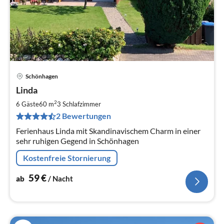
Schönhagen
Pre
Linda
ab
5
2
6 Gäste
60 m
3
Schlafzimmer
pr
2 Bewertungen
Na
Ferienhaus Linda mit Skandinavischem Charm in einer
sehr ruhigen Gegend in Schönhagen
Kostenfreie Stornierung
59
€
ab
/ Nacht