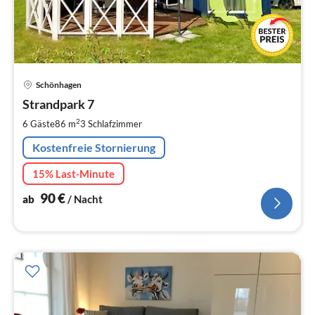
Pre
Schönhagen
ab
9
Strandpark 7
pr
2
6 Gäste
86 m
3
Schlafzimmer
Na
Kostenfreie Stornierung
15% Last-Minute
90
€
ab
/ Nacht