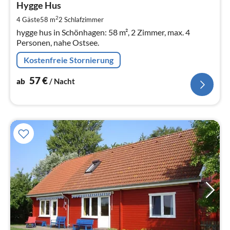
5
Hygge Hus
pr
2
4 Gäste
58 m
2
Schlafzimmer
Na
hygge hus in Schönhagen: 58 m², 2 Zimmer, max. 4
Personen, nahe Ostsee.
Kostenfreie Stornierung
57
€
ab
/ Nacht