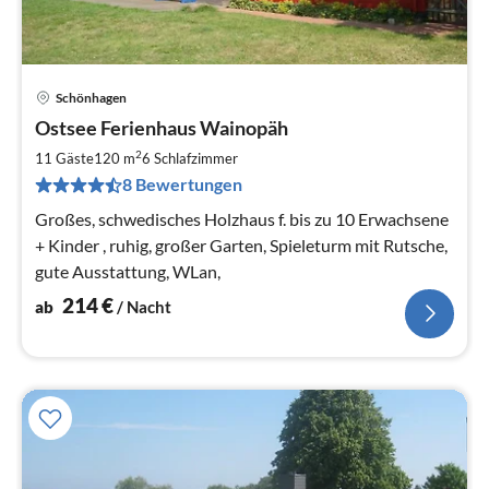
Schönhagen
Pre
Ostsee Ferienhaus Wainopäh
ab
2
2
11 Gäste
120 m
6
Schlafzimmer
pr
8 Bewertungen
Na
Großes, schwedisches Holzhaus f. bis zu 10 Erwachsene
+ Kinder , ruhig, großer Garten, Spieleturm mit Rutsche,
gute Ausstattung, WLan,
214
€
ab
/ Nacht