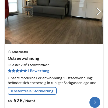
Schönhagen
Pre
Ostseewohnung
ab
5
2
3 Gäste
42 m
1
Schlafzimmer
pr
1 Bewertung
Na
Unsere moderne Ferienwohnung "Ostseewohnung"
befindet sich ebenerdig in ruhiger Sackgassenlage und
punktet durch überzeugende Ausstattung und eine
Kostenfreie Stornierung
eigene Terrasse.
52
€
ab
/ Nacht