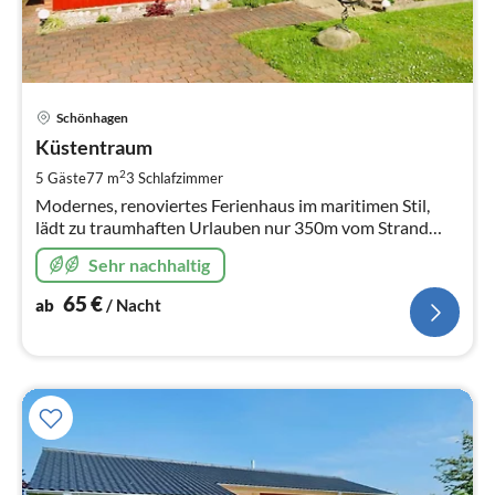
Pre
Schönhagen
ab
6
Küstentraum
pr
2
5 Gäste
77 m
3
Schlafzimmer
Na
Modernes, renoviertes Ferienhaus im maritimen Stil,
lädt zu traumhaften Urlauben nur 350m vom Strand
entfernt ein. Ihr Hund darf natürlich auch Ostseeluft
Sehr nachhaltig
schnuppern.
65
€
ab
/ Nacht