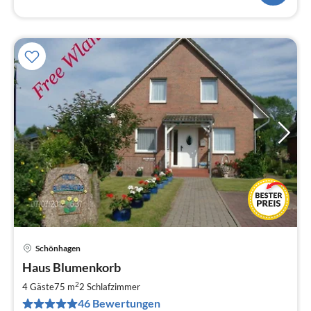
Schönhagen
Pre
Haus Blumenkorb
ab
8
2
4 Gäste
75 m
2
Schlafzimmer
pr
46 Bewertungen