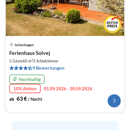
Schönhagen
Pre
Ferienhaus Solvej
ab
6
2
5 Gäste
60 m
2
Schlafzimmer
pr
9 Bewertungen
Na
Nachhaltig
10% Aktion
01.09.2026 - 30.09.2026
63
€
ab
/ Nacht