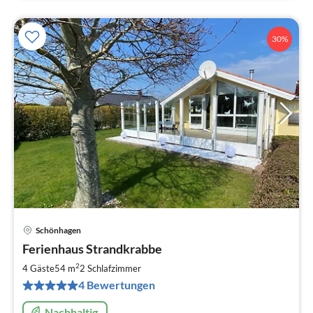
30%
Schönhagen
Pre
Ferienhaus Strandkrabbe
ab
6
2
4 Gäste
54 m
2
Schlafzimmer
pr
4 Bewertungen
Na
Nachhaltig