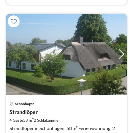
Pre
Schönhagen
ab
8
Strandlöper
pr
2
4 Gäste
58 m
2
Schlafzimmer
Na
Strandlöper in Schönhagen: 58 m² Ferienwohnung, 2