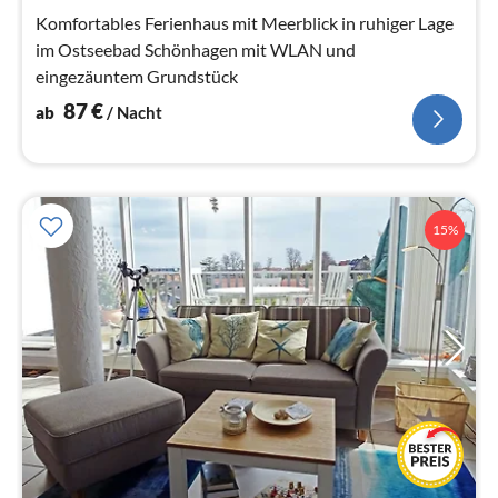
Na
Komfortables Ferienhaus mit Meerblick in ruhiger Lage
im Ostseebad Schönhagen mit WLAN und
eingezäuntem Grundstück
87
€
ab
/ Nacht
15%