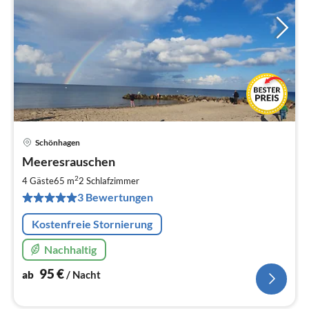
Schönhagen
Pre
Meeresrauschen
ab
9
2
4 Gäste
65 m
2
Schlafzimmer
pr
3 Bewertungen
Na
Kostenfreie Stornierung
Nachhaltig
95
€
ab
/ Nacht