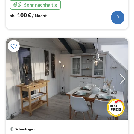
Sehr nachhaltig
100
€
ab
/ Nacht
Pre
Schönhagen
ab