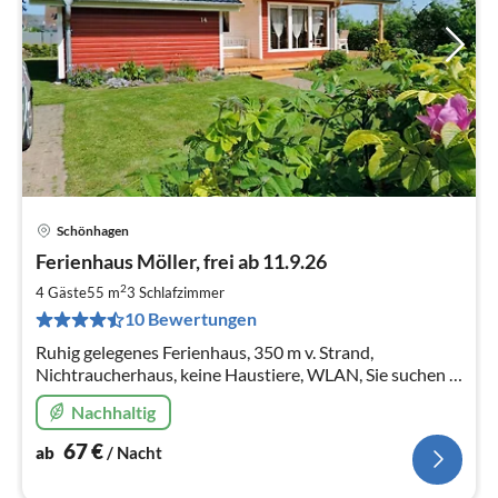
Schönhagen
Pre
Ferienhaus Möller, frei ab 11.9.26
ab
6
2
4 Gäste
55 m
3
Schlafzimmer
pr
10 Bewertungen
Na
Ruhig gelegenes Ferienhaus, 350 m v. Strand,
Nichtraucherhaus, keine Haustiere, WLAN, Sie suchen 2
Häuser nebeneinander?
Nachhaltig
67
€
ab
/ Nacht