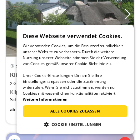
Diese Webseite verwendet Cookies.
Wir verwenden Cookies, um die Benutzerfreundlichkeit
unserer Website zu verbessern. Durch die weitere
Nutzung unserer Webseite stimmen Sie der Verwendung
Pre
von Cookies gemäß unserer Cookie-Richtlinie zu.
Schönhagen
ab
8
Klippmööw
Unter Cookie-Einstellungen können Sie Ihre
Einstellungen anpassen oder die Zustimmung
pr
2
2 Gäste
50 m
1
Schlafzimmer
widerrufen. Wenn Sie nicht zustimmen, werden nur
Na
Klippmööw: 50 m² Ferienwohnung für 2 Personen in
Cookies mit wesentlichen Funktionalitäten aktiviert.
Schönhagen an der Ostsee, 2 Zimmer.
Weitere Informationen
83
€
ab
/ Nacht
ALLE COOKIES ZULASSEN
COOKIE-EINSTELLUNGEN