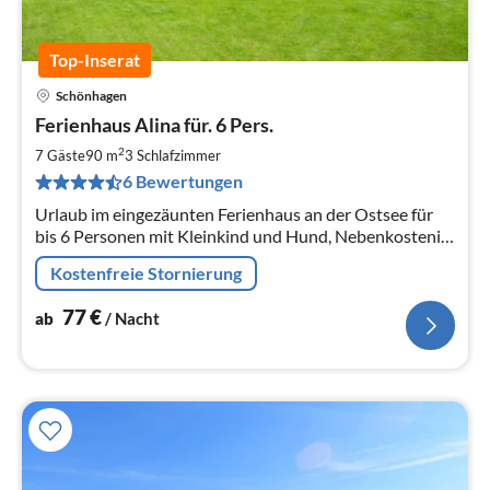
Top-Inserat
Schönhagen
Pre
Ferienhaus Alina für. 6 Pers.
ab
7
2
7 Gäste
90 m
3
Schlafzimmer
pr
6 Bewertungen
Na
Urlaub im eingezäunten Ferienhaus an der Ostsee für
bis 6 Personen mit Kleinkind und Hund, Nebenkosteni
inkl 3 Schlafräume, 2 Bäder, Dusche, WLAN, 3 Fernseher
Kostenfreie Stornierung
77
€
ab
/ Nacht