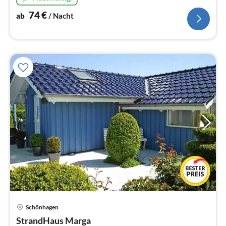
74
€
ab
/ Nacht
Schönhagen
Pre
StrandHaus Marga
ab