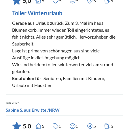
5,0
5
5
5
5
5
Toller Winterurlaub
Gerade aus Urlaub zurück. Zum 3. Mal im haus
Blumenkorb. Immer wieder. Toll eingerichtetes, es
fehlt nichts. Alles sehr gemütlich. Hervorzuheben die
Sauberkeit.
Lage ist prima von schönhagen aus sind viele
Ausflüge in die Umgebung möglich.
Wir sind bei dem tollen winterwetter viel am strand
gelaufen.
Empfohlen für
: Senioren, Familien mit Kindern,
Urlaub mit Haustier
Juli 2025
Sabine S. aus Erwitte /NRW
5,0
5
5
5
5
5