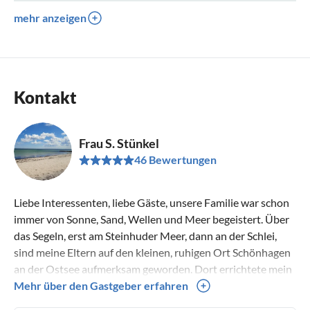
mehr anzeigen
Kontakt
Frau S. Stünkel
46 Bewertungen
Liebe Interessenten, liebe Gäste, unsere Familie war schon
immer von Sonne, Sand, Wellen und Meer begeistert. Über
das Segeln, erst am Steinhuder Meer, dann an der Schlei,
sind meine Eltern auf den kleinen, ruhigen Ort Schönhagen
an der Ostsee aufmerksam geworden. Dort errichtete mein
Vater dann das Ferienhaus „Haus Blumenkorb“ und
Mehr über den Gastgeber erfahren
beschloss, diese Unterkunft auch Gästen zu überlassen, um