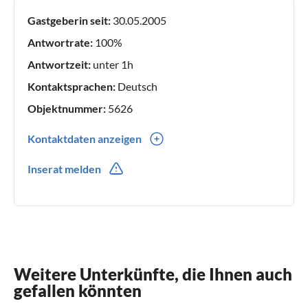
Ruhe und Erholung zu finden. Altersbedingt haben sich
Gastgeberin seit:
30.05.2005
meine Eltern jetzt zurückgezogen, so dass ich nun in deren
Fußstapfen trete und hoffe, Ihnen ein ebenso guter
Antwortrate:
100%
Gastgeber zu sein. Ihre Stefanie Stünkel
Antwortzeit:
unter 1h
Kontaktsprachen:
Deutsch
Objektnummer:
5626
Kontaktdaten anzeigen
0049(0) 15174572777
Inserat melden
Weitere Unterkünfte, die Ihnen auch
gefallen könnten