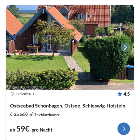
4,5
Ferienhaus
Ostseebad Schönhagen, Ostsee, Schleswig-Holstein
2
3
6
60
Gäste
m
Schlafzimmer
59€
ab
pro Nacht