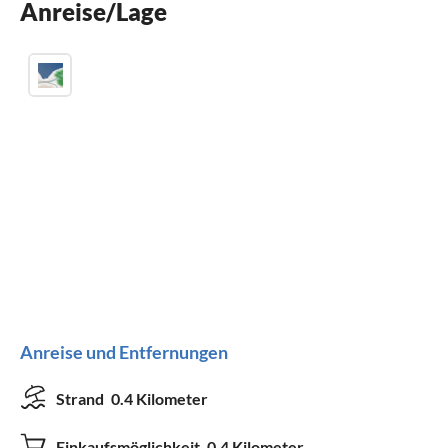
Anreise/Lage
Kamin
Anreise und Entfernungen
Strand
0.4 Kilometer
Einkaufsmöglichkeit
0.4 Kilometer