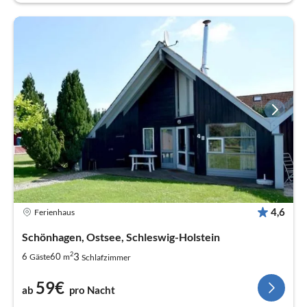
4,6
Ferienhaus
Schönhagen, Ostsee, Schleswig-Holstein
2
3
6
60
Gäste
m
Schlafzimmer
59€
ab
pro Nacht