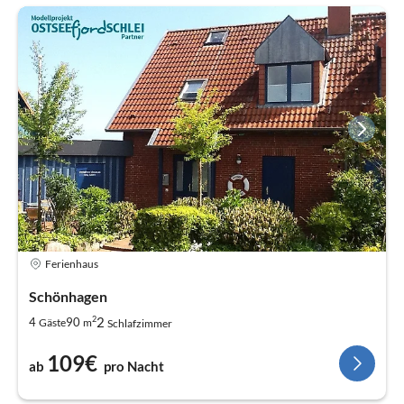
Ferienhaus
Schönhagen
2
2
4
90
Gäste
m
Schlafzimmer
109€
ab
pro Nacht