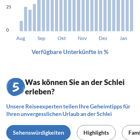
25
0
Aug
Sep
Okt
Nov
Dez
Jan
Verfügbare Unterkünfte in %
Was können Sie an der Schlei
erleben?
Unsere Reiseexperten teilen Ihre Geheimtipps für
Ihren unvergesslichen Urlaub an der Schlei
Sehenswürdigkeiten
Highlights
Fami