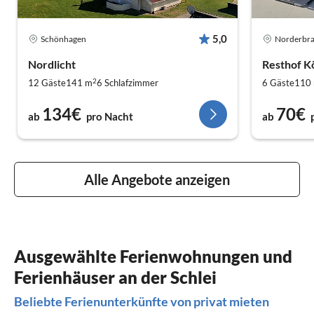
5,0
Schönhagen
Norderbr
Nordlicht
Resthof K
2
12 Gäste
141 m
6
Schlafzimmer
6 Gäste
110
134€
70€
ab
pro Nacht
ab
Alle Angebote anzeigen
Ausgewählte Ferienwohnungen und
Ferienhäuser an der Schlei
Beliebte Ferienunterkünfte von privat mieten