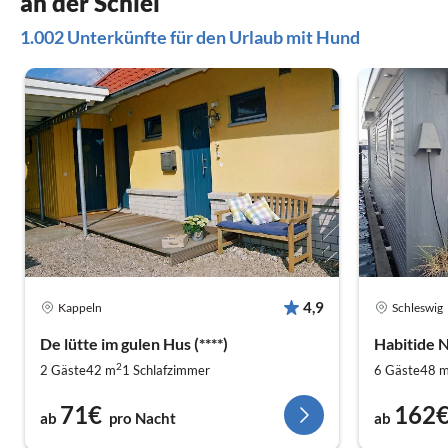
an der Schlei
1.002 Unterkünfte für den Urlaub mit Hund
4,9
Kappeln
Schleswig
De lütte im gulen Hus (****)
Habitide 
2
2 Gäste
42 m
1
Schlafzimmer
6 Gäste
48 
71€
162
ab
pro Nacht
ab