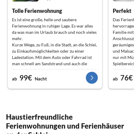
Tolle Ferienwohnung
Perfekt
Es ist eine große, helle und saubere
Das Ferienh
Ferienwohnung in ruhiger Lage. Es war alles
hervorragen
da was man im Urlaub brauch und noch vieles
Familie mit
mehr.
Anschlussz
Kurze Wege, zu Fuß, in die Stadt, an die Schlei,
geräumiges 
zu Einkaufsmöglichkeiten oder zu einer
und Malsac
Ladestation. Mit dem Auto oder Fahrrad ist
nur mit Mü
man schnell am Sandstrand und auch die
Spielbereic
Verkehrs Anbindung ist schnell und einfach
viel Platz 
99€
76€
erreichbar.
hat.
ab
Nacht
ab
Wir können die Ferienwohnung und die
Die Küche i
Vermieter nur weiter empfehlen.
freundlich
ein Haus, i
Danke, für den schönen Urlaub an der Ostsee
Haustierfreundliche
Ferienwohnungen und Ferienhäuser