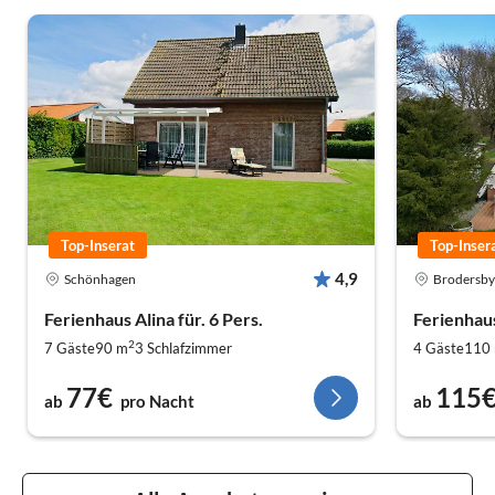
Top-Inserat
Top-Inser
4,9
Schönhagen
Brodersby
Ferienhaus Alina für. 6 Pers.
Ferienhau
2
7 Gäste
90 m
3
Schlafzimmer
4 Gäste
110
77€
115
ab
pro Nacht
ab