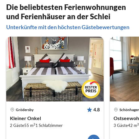
Die beliebtesten Ferienwohnungen
und Ferienhäuser an der Schlei
Unterkünfte mit den höchsten Gästebewertungen
4.8
Grödersby
Schönhage
Kleiner Onkel
Ostseewoh
2
2
2 Gäste
55 m
1
Schlafzimmer
3 Gäste
42 m