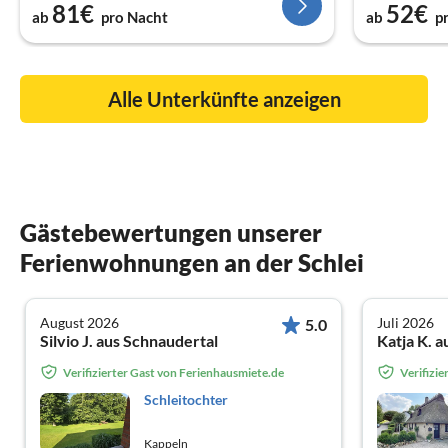
81€
52€
ab
pro Nacht
ab
p
Alle Unterkünfte anzeigen
Gästebewertungen unserer
Ferienwohnungen an der Schlei
August 2026
Juli 2026
5.0
Silvio J. aus Schnaudertal
Katja K. 
Verifizierter Gast von Ferienhausmiete.de
Verifizi
Schleitochter
Kappeln