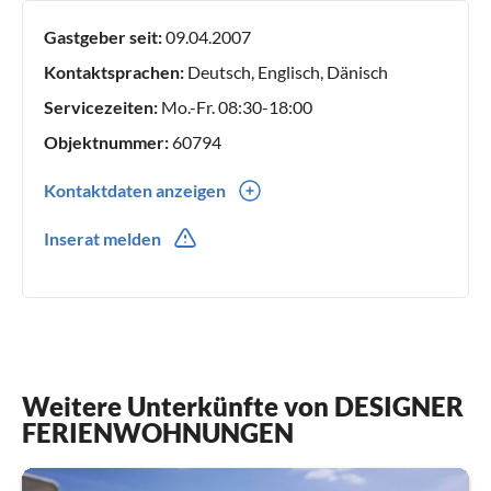
sind stets gepflegt - wir freuen uns auf Ihre
Gastgeber seit:
09.04.2007
Buchungsanfrage und würden Sie gern als unsere Gäste
begrüßen!
Kontaktsprachen:
Deutsch, Englisch, Dänisch
Servicezeiten:
Mo.-Fr. 08:30-18:00
Objektnummer:
60794
Kontaktdaten anzeigen
0049(0) 4642925750
Inserat melden
Weitere Unterkünfte von DESIGNER
FERIENWOHNUNGEN