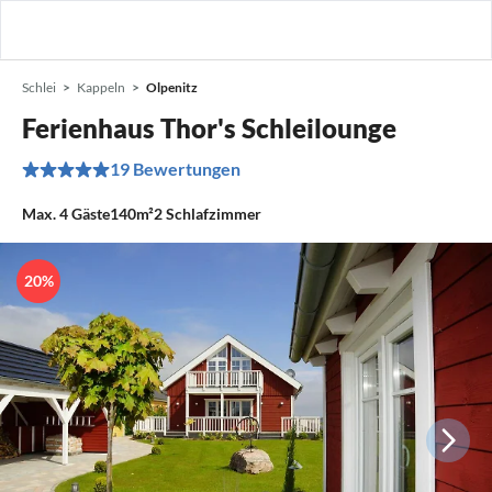
Schlei
Kappeln
Olpenitz
Ferienhaus Thor's Schleilounge
19 Bewertungen
Max.
4
Gäste
140m²
2
Schlafzimmer
20%