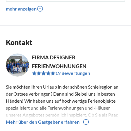
mehr anzeigen
Kontakt
FIRMA DESIGNER
FERIENWOHNUNGEN
19 Bewertungen
Sie möchten Ihren Urlaub in der schönen Schleiregion an
der Ostsee verbringen? Dann sind Sie bei uns in besten
Händen! Wir haben uns auf hochwertige Ferienobjekte
spezialisiert und alle Ferienwohnungen und -Häuser
unseres Angebotes persönlich inspiziert. Ob Sie als Paar,
Familie, Haustierbesitzer oder Allergiker reisen - wir haben
Mehr über den Gastgeber erfahren
die passende Unterkunft für Sie! Unsere Belegungspläne