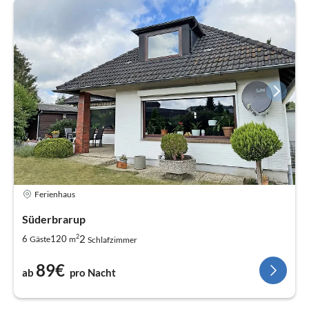
Ferienhaus
Süderbrarup
2
2
6
120
Gäste
m
Schlafzimmer
89€
ab
pro Nacht