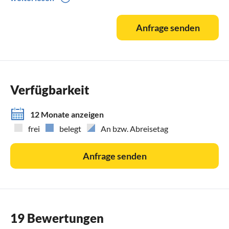
Feriengäste die Möglichkeit an, mit ihm als Begleiter einen
Ausflug auf seiner privaten Motor-Yacht auf der Schlei oder
Anfrage senden
Ostsee zu machen - genauere Informationen erhalten Sie ab
Mai 2014 auf Wunsch direkt vom Eigentümer.
Verfügbarkeit
12 Monate anzeigen
frei
belegt
An bzw. Abreisetag
Anfrage senden
19 Bewertungen