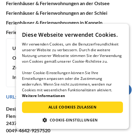
Ferienhäuser & Ferienwohnungen an der Ostsee
Ferienhäuser & Ferienwohnungen an der Schlei
Ferienhäuser & Ferienwohnungen in Kappeln
Ferienhäuser & Ferienwohnungen in Olpenitz
Diese Webseite verwendet Cookies.
Wir verwenden Cookies, um die Benutzerfreundlichkeit
Urlaubsideen:
Urlaub mit Hund
unserer Website zu verbessern. Durch die weitere
Nutzung unserer Webseite stimmen Sie der Verwendung
Objektnummer:
60794
von Cookies gemäß unserer Cookie-Richtlinie zu.
Zuletzt aktualisiert:
09.08.2026
Unter Cookie-Einstellungen können Sie Ihre
Inserat online seit:
12 Jahren, 5 Monaten
Einstellungen anpassen oder die Zustimmung
widerrufen. Wenn Sie nicht zustimmen, werden nur
Cookies mit wesentlichen Funktionalitäten aktiviert.
Weitere Informationen
URL:
https://www.ferienhausmiete.de/60794.htm
ALLE COOKIES ZULASSEN
Designer Tours
Flensburger Str. 40
COOKIE-EINSTELLUNGEN
24376 Kappeln
0049-4642-9257520