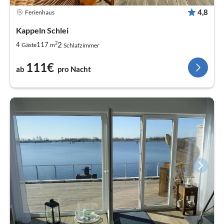
4,8
Ferienhaus
Kappeln Schlei
2
2
4
117
Gäste
m
Schlafzimmer
111€
ab
pro Nacht