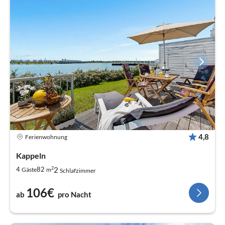
4,8
Ferienwohnung
Kappeln
2
2
4
82
Gäste
m
Schlafzimmer
106€
ab
pro Nacht