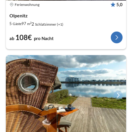
5,0
Ferienwohnung
Olpenitz
2
2
5
97
Gäste
m
Schlafzimmer (+1)
108€
ab
pro Nacht