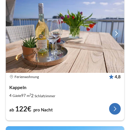
4,8
Ferienwohnung
Kappeln
2
2
4
97
Gäste
m
Schlafzimmer
122€
ab
pro Nacht