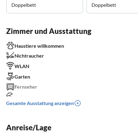
Doppelbett
Doppelbett
Zimmer und Ausstattung
Haustiere willkommen
Nichtraucher
WLAN
Garten
Fernseher
Terrasse
Gesamte Ausstattung anzeigen
Spülmaschine
Waschmaschine
Anreise/Lage
Sauna