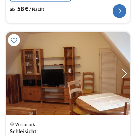
58
€
ab
/ Nacht
Pre
Winnemark
ab
Schleisicht
1