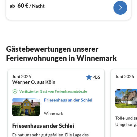
60
€
ab
/ Nacht
Gästebewertungen unserer
Ferienwohnungen in Winnemark
Juni 2026
Juni 2026
4.6
Werner O. aus Köln
Verifizierter Gast von Ferienhausmiete.de
Friesenhaus an der Schlei
Winnemark
Tolle und z
Umgebung. 
Friesenhaus an der Schlei
Es hat uns sehr gut gefallen. Die Lage des