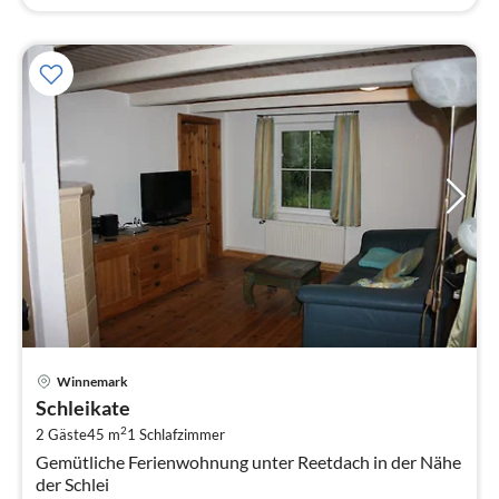
Pre
Winnemark
ab
Schleikate
1
2
2 Gäste
45 m
1
Schlafzimmer
pr
Gemütliche Ferienwohnung unter Reetdach in der Nähe
Na
der Schlei