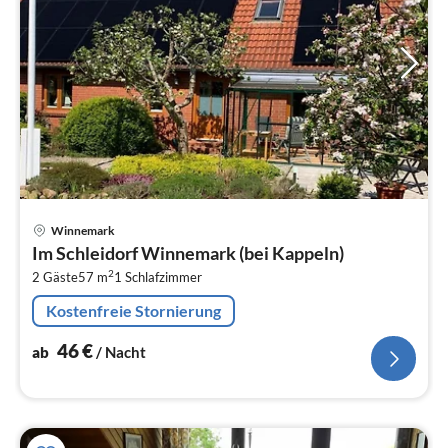
Pre
Winnemark
ab
Im Schleidorf Winnemark (bei Kappeln)
4
2
2 Gäste
57 m
1
Schlafzimmer
pr
Na
Kostenfreie Stornierung
46
€
ab
/ Nacht