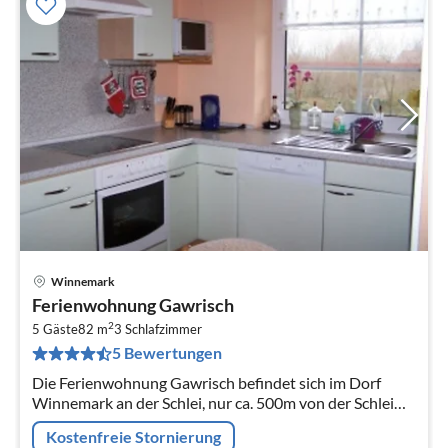
Winnemark
Pre
Ferienwohnung Gawrisch
ab
2
5
5 Gäste
82 m
3
Schlafzimmer
5 Bewertungen
pr
Na
Die Ferienwohnung Gawrisch befindet sich im Dorf
Winnemark an der Schlei, nur ca. 500m von der Schlei
und ca. 8,5km vom Ostseestrand in Schönhagen
Kostenfreie Stornierung
entfernt.