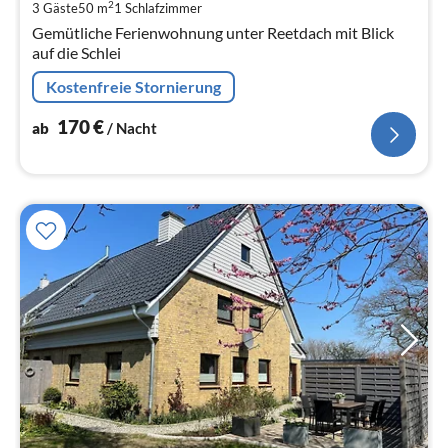
2
3 Gäste
50 m
1
Schlafzimmer
pr
Gemütliche Ferienwohnung unter Reetdach mit Blick
Na
auf die Schlei
Kostenfreie Stornierung
170
€
ab
/ Nacht