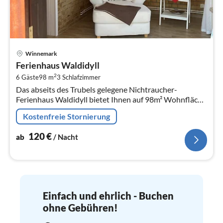
Pre
Winnemark
ab
Ferienhaus Waldidyll
1
2
6 Gäste
98 m
3
Schlafzimmer
pr
Das abseits des Trubels gelegene Nichtraucher-
Na
Ferienhaus Waldidyll bietet Ihnen auf 98m² Wohnfläche
und einem eingezäunten Garten ideale
Kostenfreie Stornierung
Voraussetzungen für einen entspannten...
120
€
ab
/ Nacht
Einfach und ehrlich - Buchen
ohne Gebühren!