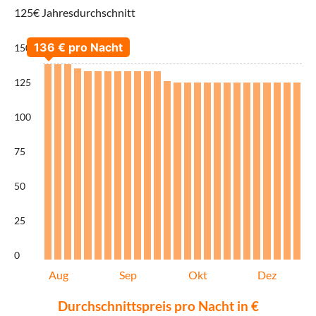
125€ Jahresdurchschnitt
150
125
100
75
50
25
0
Aug
Sep
Okt
Dez
Durchschnittspreis pro Nacht in €