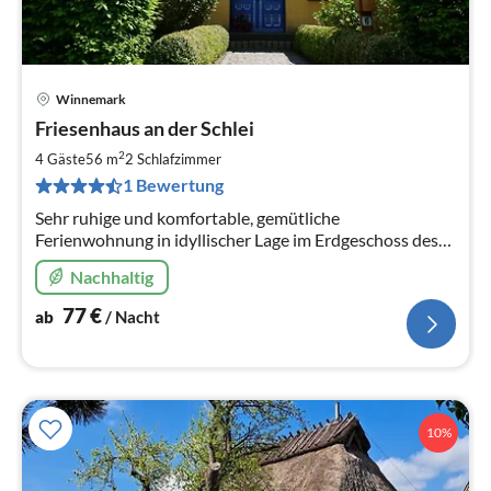
Winnemark
Pre
Friesenhaus an der Schlei
ab
7
2
4 Gäste
56 m
2
Schlafzimmer
pr
1 Bewertung
Na
Sehr ruhige und komfortable, gemütliche
Ferienwohnung in idyllischer Lage im Erdgeschoss des
neu gebauten Friesenhauses. Wenig Meter bis zur
Nachhaltig
Schlei, mit eigenem ruhigen Garten.
77
€
ab
/ Nacht
10%