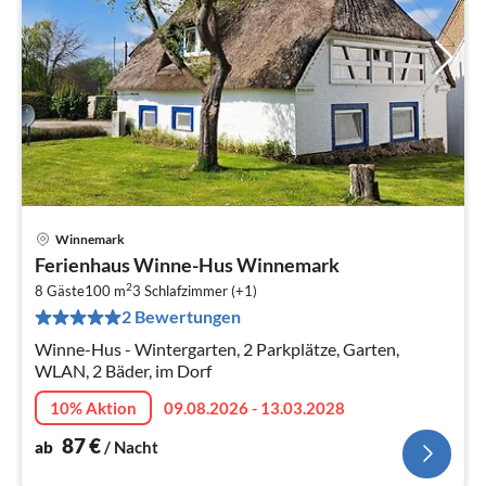
Winnemark
Pre
Ferienhaus Winne-Hus Winnemark
ab
2
8
8 Gäste
100 m
3
Schlafzimmer (+1)
2 Bewertungen
pr
Na
Winne-Hus - Wintergarten, 2 Parkplätze, Garten,
WLAN, 2 Bäder, im Dorf
10% Aktion
09.08.2026 - 13.03.2028
87
€
ab
/ Nacht