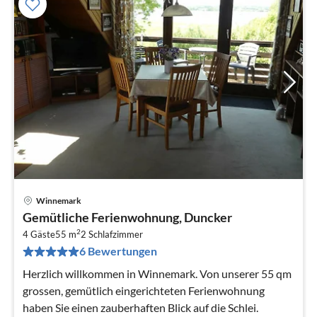
Winnemark
Pre
Gemütliche Ferienwohnung, Duncker
ab
2
6
4 Gäste
55 m
2
Schlafzimmer
6 Bewertungen
pr
Na
Herzlich willkommen in Winnemark. Von unserer 55 qm
grossen, gemütlich eingerichteten Ferienwohnung
haben Sie einen zauberhaften Blick auf die Schlei.