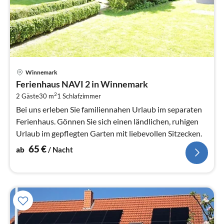
Pre
Winnemark
ab
Ferienhaus NAVI 2 in Winnemark
6
2
2 Gäste
30 m
1
Schlafzimmer
pr
Na
Bei uns erleben Sie familiennahen Urlaub im separaten
Ferienhaus. Gönnen Sie sich einen ländlichen, ruhigen
Urlaub im gepflegten Garten mit liebevollen Sitzecken.
65
€
ab
/ Nacht