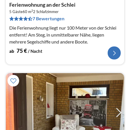
Pre
Ferienwohnung an der Schlei
ab
2
7
5 Gäste
60 m
2
Schlafzimmer
7 Bewertungen
pr
Na
Die Ferienwohnung liegt nur 100 Meter von der Schlei
entfernt! Am Steg, in unmittelbarer Nähe, liegen
mehrere Segelschiffe und andere Boote.
75
€
ab
/ Nacht