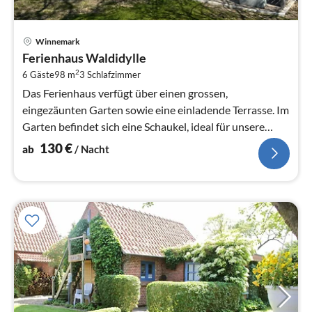
Pre
Winnemark
ab
Ferienhaus Waldidylle
1
2
6 Gäste
98 m
3
Schlafzimmer
pr
Na
Das Ferienhaus verfügt über einen grossen,
eingezäunten Garten sowie eine einladende Terrasse. Im
Garten befindet sich eine Schaukel, ideal für unsere
kleinen Gäste.
130
€
ab
/ Nacht