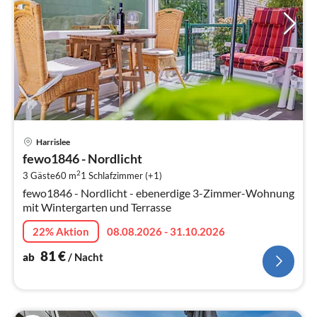
Pre
Harrislee
ab
fewo1846 - Nordlicht
8
2
3 Gäste
60 m
1
Schlafzimmer (+1)
pr
fewo1846 - Nordlicht - ebenerdige 3-Zimmer-Wohnung
Na
mit Wintergarten und Terrasse
22% Aktion
08.08.2026 - 31.10.2026
81
€
ab
/ Nacht