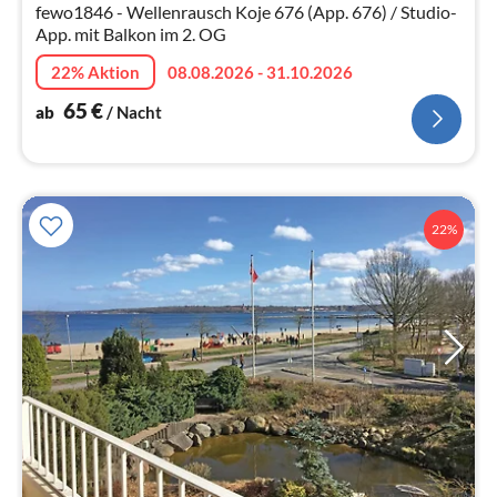
fewo1846 - Wellenrausch Koje 676 (App. 676) / Studio-
Na
App. mit Balkon im 2. OG
22% Aktion
08.08.2026 - 31.10.2026
65
€
ab
/ Nacht
22%