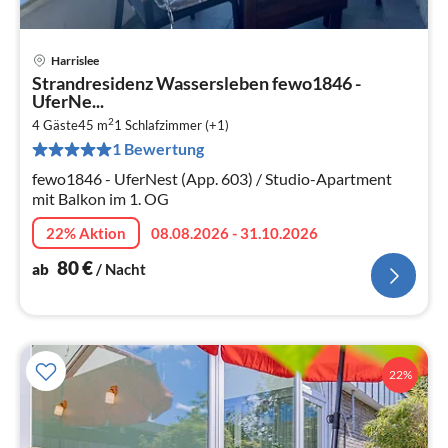
Harrislee
Pre
Strandresidenz Wassersleben fewo1846 -
ab
UferNe...
8
2
4 Gäste
45 m
1
Schlafzimmer (+1)
pr
1 Bewertung
Na
fewo1846 - UferNest (App. 603) / Studio-Apartment
mit Balkon im 1. OG
22% Aktion
08.08.2026 - 31.10.2026
80
€
ab
/ Nacht
22%