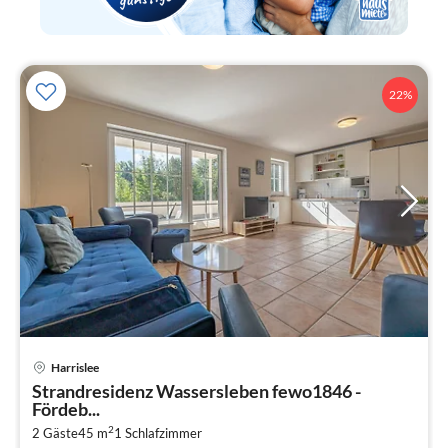
22%
Harrislee
Pre
Strandresidenz Wassersleben fewo1846 -
ab
Fördeb...
7
2
2 Gäste
45 m
1
Schlafzimmer
pr