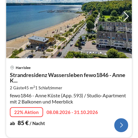
Pre
Harrislee
ab
Strandresidenz Wassersleben fewo1846 - Anne
8
K...
pr
2
2 Gäste
45 m
1
Schlafzimmer
Na
fewo1846 - Anne Küste (App. 593) / Studio-Apartment
mit 2 Balkonen und Meerblick
22% Aktion
08.08.2026 - 31.10.2026
85
€
ab
/ Nacht