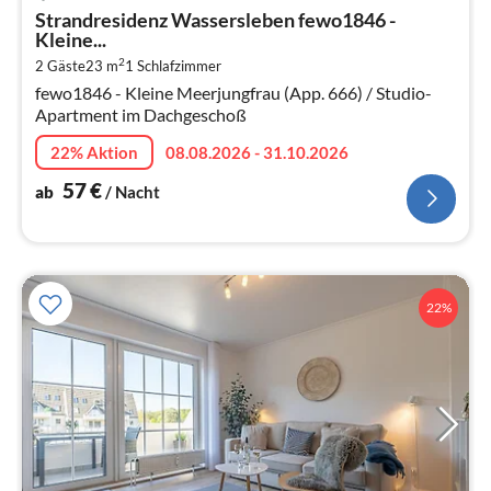
ab
Strandresidenz Wassersleben fewo1846 -
5
Kleine...
pr
2
2 Gäste
23 m
1
Schlafzimmer
Na
fewo1846 - Kleine Meerjungfrau (App. 666) / Studio-
Apartment im Dachgeschoß
22% Aktion
08.08.2026 - 31.10.2026
57
€
ab
/ Nacht
22%