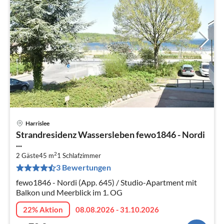
Harrislee
Pre
Strandresidenz Wassersleben fewo1846 - Nordi
ab
...
7
2
2 Gäste
45 m
1
Schlafzimmer
pr
3 Bewertungen
Na
fewo1846 - Nordi (App. 645) / Studio-Apartment mit
Balkon und Meerblick im 1. OG
22% Aktion
08.08.2026 - 31.10.2026