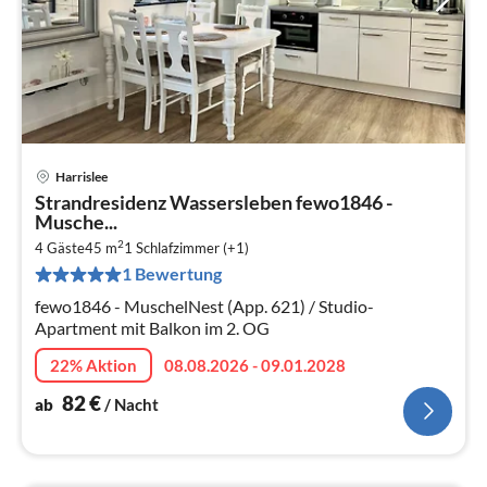
Harrislee
Pre
Strandresidenz Wassersleben fewo1846 -
ab
Musche...
8
2
4 Gäste
45 m
1
Schlafzimmer (+1)
pr
1 Bewertung
Na
fewo1846 - MuschelNest (App. 621) / Studio-
Apartment mit Balkon im 2. OG
22% Aktion
08.08.2026 - 09.01.2028
82
€
ab
/ Nacht