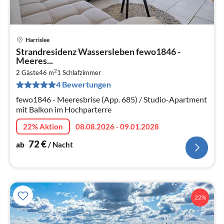
Harrislee
Pre
Strandresidenz Wassersleben fewo1846 -
ab
Meeres...
7
2
2 Gäste
46 m
1
Schlafzimmer
pr
4 Bewertungen
Na
fewo1846 - Meeresbrise (App. 685) / Studio-Apartment
mit Balkon im Hochparterre
22% Aktion
08.08.2026 - 09.01.2028
72
€
ab
/ Nacht
22%