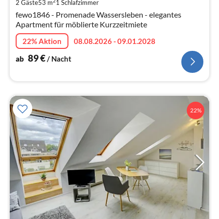
2
2 Gäste
53 m
1
Schlafzimmer
pr
fewo1846 - Promenade Wassersleben - elegantes
Na
Apartment für möblierte Kurzzeitmiete
22% Aktion
08.08.2026 - 09.01.2028
89
€
ab
/ Nacht
22%