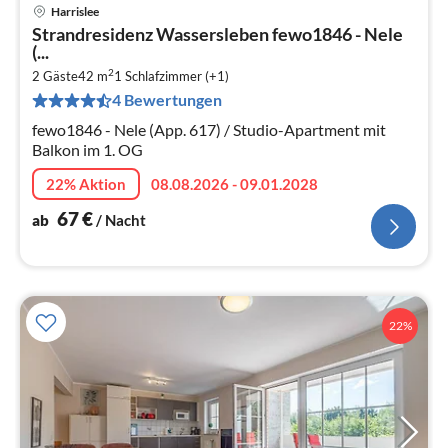
Harrislee
Pre
Strandresidenz Wassersleben fewo1846 - Nele
ab
(...
6
2
2 Gäste
42 m
1
Schlafzimmer (+1)
pr
4 Bewertungen
Na
fewo1846 - Nele (App. 617) / Studio-Apartment mit
Balkon im 1. OG
22% Aktion
08.08.2026 - 09.01.2028
67
€
ab
/ Nacht
22%