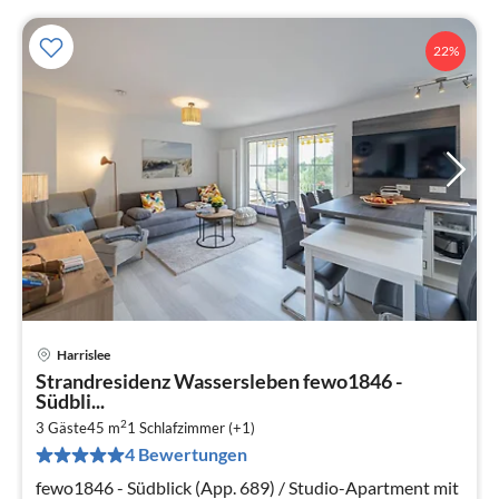
22%
Harrislee
Pre
Strandresidenz Wassersleben fewo1846 -
ab
Südbli...
8
2
3 Gäste
45 m
1
Schlafzimmer (+1)
pr
4 Bewertungen
Na
fewo1846 - Südblick (App. 689) / Studio-Apartment mit