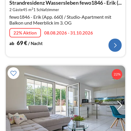
Strandresidenz Wassersleben fewo1846 - Erik (...
7
2
2 Gäste
45 m
1
Schlafzimmer
pr
fewo1846 - Erik (App. 660) / Studio-Apartment mit
Na
Balkon und Meerblick im 3. OG
22% Aktion
08.08.2026 - 31.10.2026
69
€
ab
/ Nacht
22%