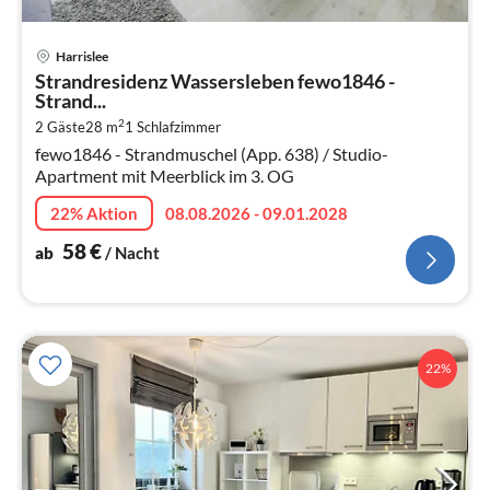
Pre
Harrislee
ab
Strandresidenz Wassersleben fewo1846 -
5
Strand...
pr
2
2 Gäste
28 m
1
Schlafzimmer
Na
fewo1846 - Strandmuschel (App. 638) / Studio-
Apartment mit Meerblick im 3. OG
22% Aktion
08.08.2026 - 09.01.2028
58
€
ab
/ Nacht
22%