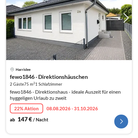
Pre
Harrislee
ab
fewo1846 - Direktionshäuschen
1
2
2 Gäste
75 m
1
Schlafzimmer
pr
fewo1846 - Direktionshaus - ideale Auszeit für einen
Na
hyggeligen Urlaub zu zweit
22% Aktion
08.08.2026 - 31.10.2026
147
€
ab
/ Nacht