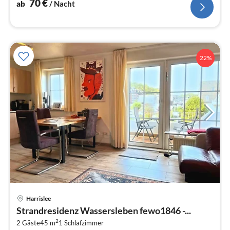
70
€
ab
/ Nacht
22%
Pre
Harrislee
ab
Strandresidenz Wassersleben fewo1846 -...
6
2
2 Gäste
45 m
1
Schlafzimmer
pr