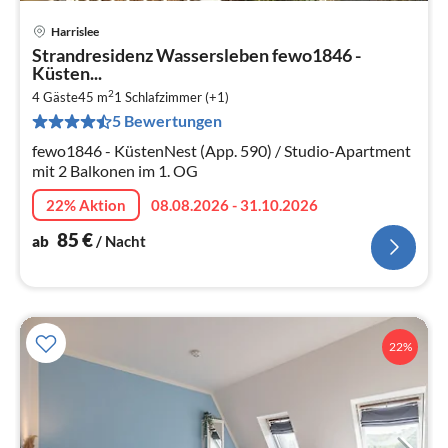
Harrislee
Pre
Strandresidenz Wassersleben fewo1846 -
ab
Küsten...
8
2
4 Gäste
45 m
1
Schlafzimmer (+1)
pr
5 Bewertungen
Na
fewo1846 - KüstenNest (App. 590) / Studio-Apartment
mit 2 Balkonen im 1. OG
22% Aktion
08.08.2026 - 31.10.2026
85
€
ab
/ Nacht
22%