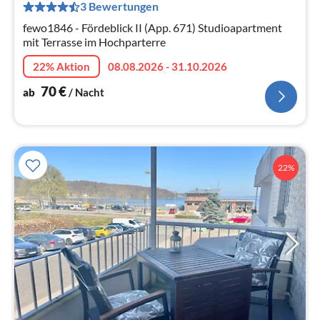
3 Bewertungen
Na
fewo1846 - Fördeblick II (App. 671) Studioapartment
mit Terrasse im Hochparterre
22% Aktion
08.08.2026 - 31.10.2026
70
€
ab
/ Nacht
22%