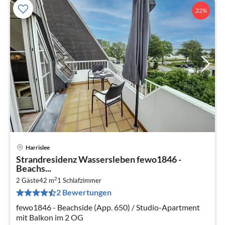
22%
Harrislee
Pre
Strandresidenz Wassersleben fewo1846 -
ab
Beachs...
6
2
2 Gäste
42 m
1
Schlafzimmer
pr
2 Bewertungen
Na
fewo1846 - Beachside (App. 650) / Studio-Apartment
mit Balkon im 2 OG