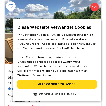
22%
Diese Webseite verwendet Cookies.
Wir verwenden Cookies, um die Benutzerfreundlichkeit
unserer Website zu verbessern. Durch die weitere
Nutzung unserer Webseite stimmen Sie der Verwendung
von Cookies gemäß unserer Cookie-Richtlinie zu.
Unter Cookie-Einstellungen können Sie Ihre
Einstellungen anpassen oder die Zustimmung
widerrufen. Wenn Sie nicht zustimmen, werden nur
Cookies mit wesentlichen Funktionalitäten aktiviert.
Harrislee
Pre
Weitere Informationen
Strandresidenz Wassersleben fewo1846 -...
ab
2
8
4 Gäste
45 m
1
Schlafzimmer (+1)
ALLE COOKIES ZULASSEN
1 Bewertung
pr
Na
COOKIE-EINSTELLUNGEN
fewo1846 - OstseeNest (App. 675) / Studio-Apartment
mit Balkon im 2. OG