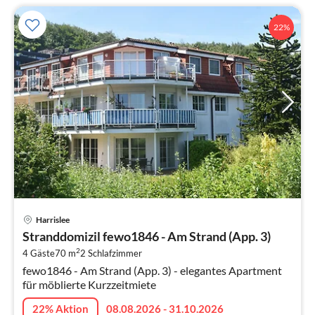
22%
Pre
Harrislee
ab
Stranddomizil fewo1846 - Am Strand (App. 3)
1
2
4 Gäste
70 m
2
Schlafzimmer
pr
fewo1846 - Am Strand (App. 3) - elegantes Apartment
Na
für möblierte Kurzzeitmiete
22% Aktion
08.08.2026 - 31.10.2026