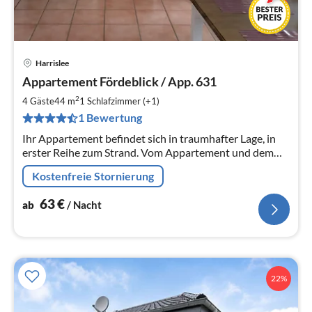
Harrislee
Pre
Appartement Fördeblick / App. 631
ab
6
2
4 Gäste
44 m
1
Schlafzimmer (+1)
pr
1 Bewertung
Na
Ihr Appartement befindet sich in traumhafter Lage, in
erster Reihe zum Strand. Vom Appartement und dem
Balkon haben Sie einen tollen Blick auf die Flensburger
Kostenfreie Stornierung
Förde.
63
€
ab
/ Nacht
22%