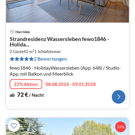
Harrislee
Pre
Strandresidenz Wassersleben fewo1846 -
ab
Holida...
7
2
2 Gäste
43 m
1
Schlafzimmer
pr
2 Bewertungen
Na
fewo1846 - HolidayWassersleben (App. 648) / Studio-
App. mit Balkon und Meerblick
22% Aktion
08.08.2026 - 09.01.2028
72
€
ab
/ Nacht
22%