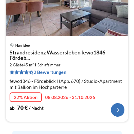
Harrislee
Pre
Strandresidenz Wassersleben fewo1846 -
ab
Fördeb...
7
2
2 Gäste
45 m
1
Schlafzimmer
pr
2 Bewertungen
Na
fewo1846 - Fördeblick I (App. 670) / Studio-Apartment
mit Balkon im Hochparterre
22% Aktion
08.08.2026 - 31.10.2026
70
€
ab
/ Nacht