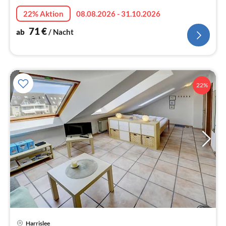
22% Aktion
08.08.2026 - 31.10.2026
71
€
ab
/ Nacht
22%
Pre
Harrislee