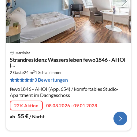
Harrislee
Pre
Strandresidenz Wassersleben fewo1846 - AHOI
ab
(...
5
2
2 Gäste
24 m
1
Schlafzimmer
pr
3 Bewertungen
Na
fewo1846 - AHOI (App. 654) / komfortables Studio-
Apartment im Dachgeschoss
22% Aktion
08.08.2026 - 09.01.2028
55
€
ab
/ Nacht