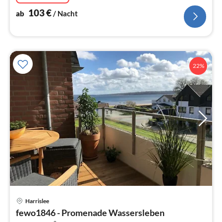
103
€
ab
/ Nacht
22%
Pre
Harrislee
ab
fewo1846 - Promenade Wassersleben
8