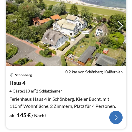
0,2 km von Schönberg-Kalifornien
Pre
Schönberg
ab
1
Haus 4
pr
2
4 Gäste
110 m
2
Schlafzimmer
Na
Ferienhaus Haus 4 in Schönberg, Kieler Bucht, mit
110m² Wohnfläche, 2 Zimmern, Platz für 4 Personen.
145
€
ab
/ Nacht