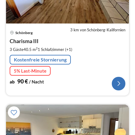
3 km von Schönberg-Kalifornien
Pre
Schönberg
ab
9
Charisma III
pr
2
3 Gäste
40.5 m
1
Schlafzimmer (+1)
Na
Kostenfreie Stornierung
5% Last-Minute
90
€
ab
/ Nacht