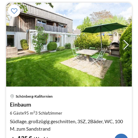
Pre
Schönberg-Kalifornien
ab
1
Einbaum
pr
2
6 Gäste
95 m
3
Schlafzimmer
Na
Südlage, großzügig geschnitten, 3SZ, 2Bäder, WC, 100
M. zum Sandstrand