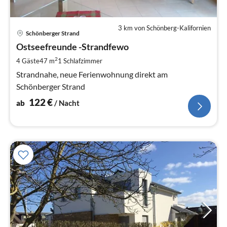
3 km von Schönberg-Kalifornien
Pre
Schönberger Strand
ab
1
Ostseefreunde -Strandfewo
pr
2
4 Gäste
47 m
1
Schlafzimmer
Na
Strandnahe, neue Ferienwohnung direkt am
Schönberger Strand
122
€
ab
/ Nacht