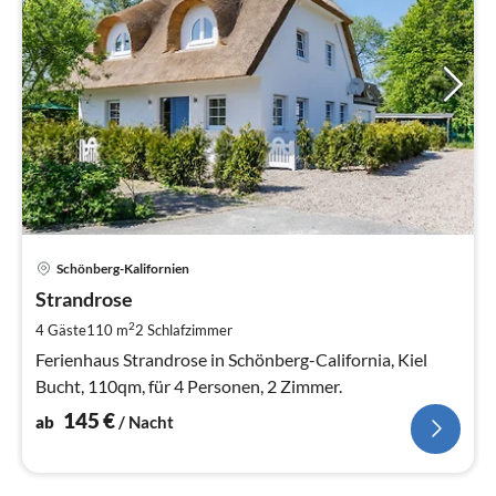
Pre
Schönberg-Kalifornien
ab
1
Strandrose
pr
2
4 Gäste
110 m
2
Schlafzimmer
Na
Ferienhaus Strandrose in Schönberg-California, Kiel
Bucht, 110qm, für 4 Personen, 2 Zimmer.
145
€
ab
/ Nacht