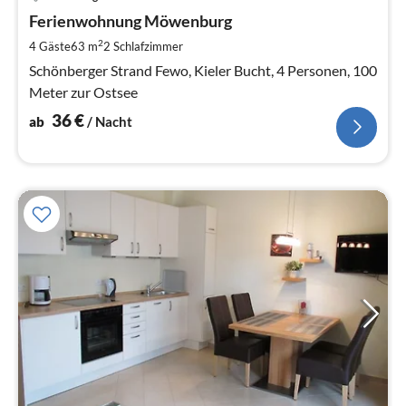
ab
3
Ferienwohnung Möwenburg
pr
2
4 Gäste
63 m
2
Schlafzimmer
Na
Schönberger Strand Fewo, Kieler Bucht, 4 Personen, 100
Meter zur Ostsee
36
€
ab
/ Nacht