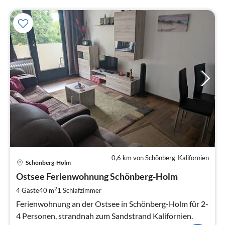
0,6 km von Schönberg-Kalifornien
Pre
Schönberg-Holm
ab
6
Ostsee Ferienwohnung Schönberg-Holm
pr
2
4 Gäste
40 m
1
Schlafzimmer
Na
Ferienwohnung an der Ostsee in Schönberg-Holm für 2-
4 Personen, strandnah zum Sandstrand Kalifornien.