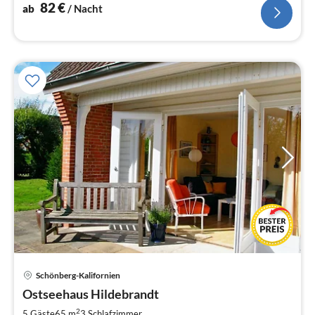
82
€
ab
/ Nacht
Schönberg-Kalifornien
Pre
Ostseehaus Hildebrandt
ab
1
2
5 Gäste
65 m
3
Schlafzimmer