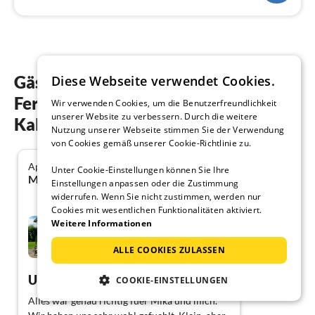
Gästebewertungen unserer
Diese Webseite verwendet Cookies.
Ferienwohnungen in Schönberg-
Wir verwenden Cookies, um die Benutzerfreundlichkeit
unserer Website zu verbessern. Durch die weitere
Kalifornien
Nutzung unserer Webseite stimmen Sie der Verwendung
von Cookies gemäß unserer Cookie-Richtlinie zu.
April 2016
5.0
Unter Cookie-Einstellungen können Sie Ihre
Marianne G. aus Boitzenburger Land in Brandenburg
Einstellungen anpassen oder die Zustimmung
widerrufen. Wenn Sie nicht zustimmen, werden nur
Cookies mit wesentlichen Funktionalitäten aktiviert.
Ostseehaus Hildebrandt
Weitere Informationen
ALLE COOKIES ZULASSEN
Schönberg-Kalifornien
Urlaub mit Hund
COOKIE-EINSTELLUNGEN
Alles war genau richtig fuer Mika und mich.