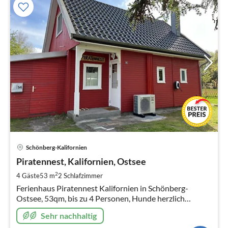
Pre
Schönberg-Kalifornien
ab
8
Piratennest, Kalifornien, Ostsee
pr
2
4 Gäste
53 m
2
Schlafzimmer
Na
Ferienhaus Piratennest Kalifornien in Schönberg-
Ostsee, 53qm, bis zu 4 Personen, Hunde herzlich
willkommen, 500 m² eingezäunter Garten, Kamin und
Sehr nachhaltig
Feuerholz, 100 m zum Strand, Sauna