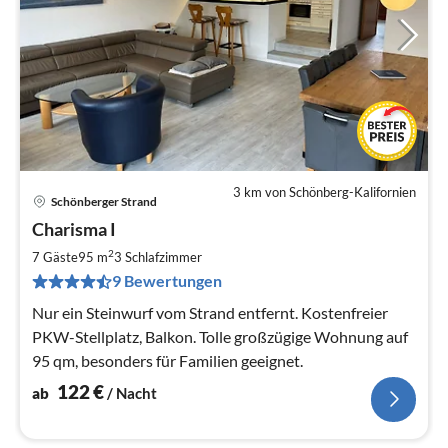
3 km von Schönberg-Kalifornien
Schönberger Strand
Pre
Charisma I
ab
1
2
7 Gäste
95 m
3
Schlafzimmer
pr
9 Bewertungen
Na
Nur ein Steinwurf vom Strand entfernt. Kostenfreier
PKW-Stellplatz, Balkon. Tolle großzügige Wohnung auf
95 qm, besonders für Familien geeignet.
122
€
ab
/ Nacht