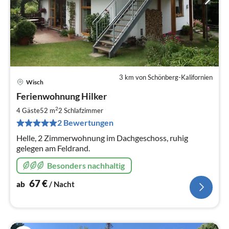
3 km von Schönberg-Kalifornien
Wisch
Pre
Ferienwohnung Hilker
ab
6
2
4 Gäste
52 m
2
Schlafzimmer
pr
2 Bewertungen
Na
Helle, 2 Zimmerwohnung im Dachgeschoss, ruhig
gelegen am Feldrand.
Besonders nachhaltig
67
€
ab
/ Nacht