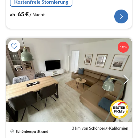
Kostenfreie Stornierung
Eingezäuntes Grundstück.
65
€
ab
/ Nacht
10%
3 km von Schönberg-Kalifornien
Schönberger Strand
Pre