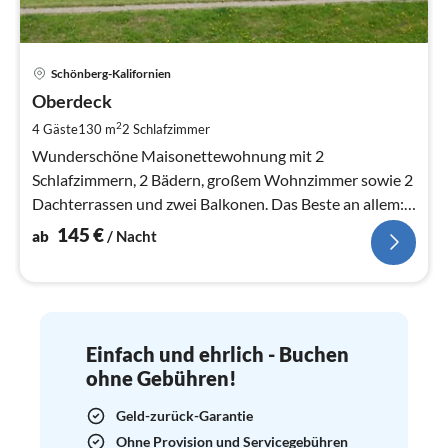
Pre
Schönberg-Kalifornien
ab
1
Oberdeck
pr
2
4 Gäste
130 m
2
Schlafzimmer
Na
Wunderschöne Maisonettewohnung mit 2
Schlafzimmern, 2 Bädern, großem Wohnzimmer sowie 2
Dachterrassen und zwei Balkonen. Das Beste an allem:
Der schönste Meerblick des Ortes inkl.
145
€
ab
/ Nacht
Einfach und ehrlich - Buchen
ohne Gebühren!
Geld-zurück-Garantie
Ohne Provision und Servicegebühren