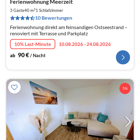
Ferienwohnung Meerzeit
ab
9
2
3 Gäste
40 m
1
Schlafzimmer
pr
10 Bewertungen
Na
Ferienwohnung direkt am feinsandigen Ostseestrand –
renoviert mit Terrasse und Parkplatz
10% Last-Minute
10.08.2026 - 24.08.2026
90
€
ab
/ Nacht
5%