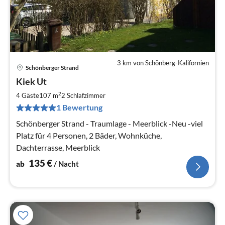
3 km von Schönberg-Kalifornien
Schönberger Strand
Pre
Kiek Ut
ab
1
2
4 Gäste
107 m
2
Schlafzimmer
pr
1 Bewertung
Na
Schönberger Strand - Traumlage - Meerblick -Neu -viel
Platz für 4 Personen, 2 Bäder, Wohnküche,
Dachterrasse, Meerblick
135
€
ab
/ Nacht