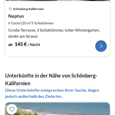
Pre
Schönberg-Kalifornien
ab
1
Neptun
pr
2
6 Gäste
120 m
3
Schlafzimmer
Na
Große Terrasse, 3 Schlafzimmer, toller Wintergarten,
direkt am Strand
145
€
ab
/ Nacht
Unterkünfte in der Nähe von Schönberg-
Kalifornien
Diese Unterkünfte entsprechen Ihrer Suche, liegen
jedoch außerhalb des Zielortes.