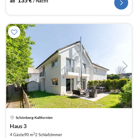
135
€
ab
/ Nacht
Pre
Schönberg-Kalifornien
ab
1
Haus 3
pr
2
4 Gäste
90 m
2
Schlafzimmer