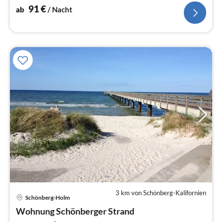
91
€
ab
/ Nacht
3 km von Schönberg-Kalifornien
Pre
Schönberg-Holm
ab
9
Wohnung Schönberger Strand