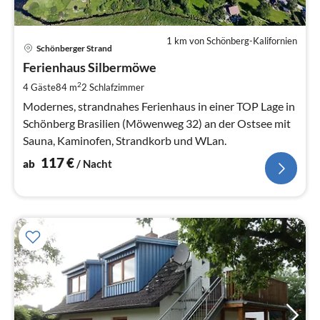
1 km von Schönberg-Kalifornien
Pre
Schönberger Strand
ab
1
Ferienhaus Silbermöwe
pr
2
4 Gäste
84 m
2
Schlafzimmer
Na
Modernes, strandnahes Ferienhaus in einer TOP Lage in
Schönberg Brasilien (Möwenweg 32) an der Ostsee mit
Sauna, Kaminofen, Strandkorb und WLan.
117
€
ab
/ Nacht