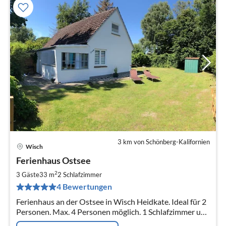
3 km von Schönberg-Kalifornien
Wisch
Pre
Ferienhaus Ostsee
ab
6
2
3 Gäste
33 m
2
Schlafzimmer
pr
4 Bewertungen
Na
Ferienhaus an der Ostsee in Wisch Heidkate. Ideal für 2
Personen. Max. 4 Personen möglich. 1 Schlafzimmer und
1 Schlafsofa. 450 m von der Ostsee entfernt.