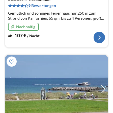
pr
9 Bewertungen
Na
Gemütlich und sonniges Ferienhaus nur 250 m zum
Strand von Kalifornien, 65 qm, bis zu 4 Personen, große
Südterrasse, Kaminofen, WLAN, eingezäuntes
Nachhaltig
Grundstück, Hunde willkommen.
107
€
ab
/ Nacht