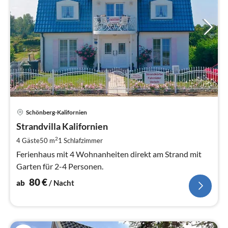
Pre
Schönberg-Kalifornien
ab
8
Strandvilla Kalifornien
pr
2
4 Gäste
50 m
1
Schlafzimmer
Na
Ferienhaus mit 4 Wohnanheiten direkt am Strand mit
Garten für 2-4 Personen.
80
€
ab
/ Nacht