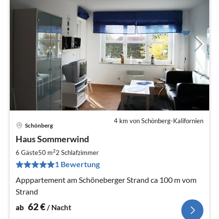
4 km von Schönberg-Kalifornien
Schönberg
Pre
Haus Sommerwind
ab
6
2
6 Gäste
50 m
2
Schlafzimmer
pr
1 Bewertung
Na
Apppartement am Schöneberger Strand ca 100 m vom
Strand
62
€
ab
/ Nacht