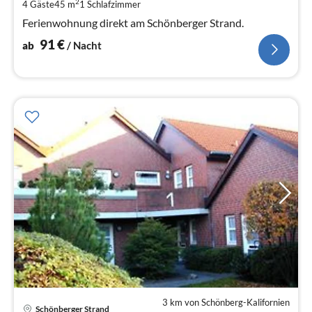
pr
2
4 Gäste
45 m
1
Schlafzimmer
Na
Ferienwohnung direkt am Schönberger Strand.
91
€
ab
/ Nacht
3 km von Schönberg-Kalifornien
Pre
Schönberger Strand