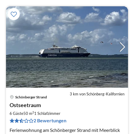
3 km von Schönberg-Kalifornien
Schönberger Strand
Pre
Ostseetraum
ab
9
2
6 Gäste
50 m
1
Schlafzimmer
pr
2 Bewertungen
Na
Ferienwohnung am Schönberger Strand mit Meerblick