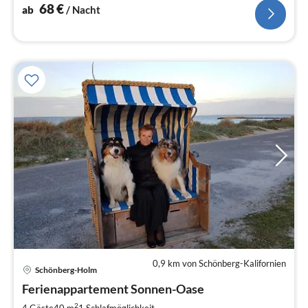
68
€
ab
/ Nacht
0,9 km von Schönberg-Kalifornien
Schönberg-Holm
Pre
Ferienappartement Sonnen-Oase
ab
5
2
4 Gäste
40 m
1
Schlafmöglichkeit