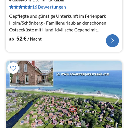
pr
16 Bewertungen
Na
Gepflegte und günstige Unterkunft im Ferienpark
Holm/Schönberg - Familienurlaub an der schönen
Ostseeküste mit Hund, idyllische Gegend mit
attraktivem Freizeitangebot für alle
52
€
ab
/ Nacht