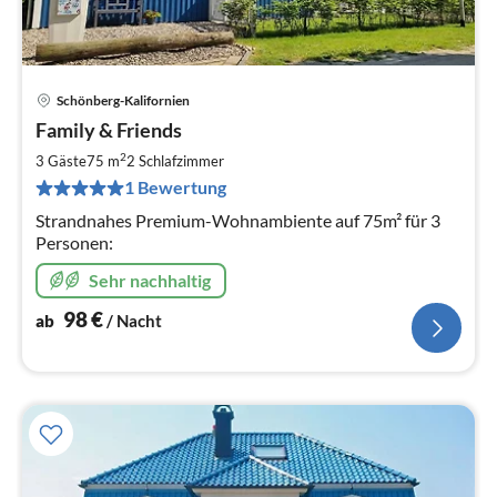
Schönberg-Kalifornien
Pre
Family & Friends
ab
9
2
3 Gäste
75 m
2
Schlafzimmer
pr
1 Bewertung
Na
Strandnahes Premium-Wohnambiente auf 75m² für 3
Personen:
Sehr nachhaltig
98
€
ab
/ Nacht