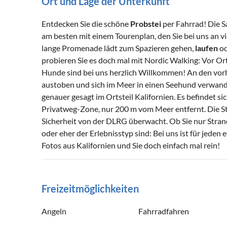
Ort und Lage der Unterkunft
Entdecken Sie die schöne
Probstei
per Fahrrad! Die S
am besten mit einem Tourenplan, den Sie bei uns an 
lange Promenade lädt zum Spazieren gehen,
laufen
od
probieren Sie es doch mal mit Nordic Walking: Vor O
Hunde sind bei uns herzlich Willkommen! An den vor
austoben und sich im Meer in einen Seehund verwande
genauer gesagt im Ortsteil Kalifornien. Es befindet s
Privatweg-Zone, nur 200 m vom Meer entfernt. Die S
Sicherheit von der DLRG überwacht. Ob Sie nur Stra
oder eher der Erlebnisstyp sind: Bei uns ist für jeden 
Fotos aus Kalifornien und Sie doch einfach mal rein!
Freizeitmöglichkeiten
Angeln
Fahrradfahren