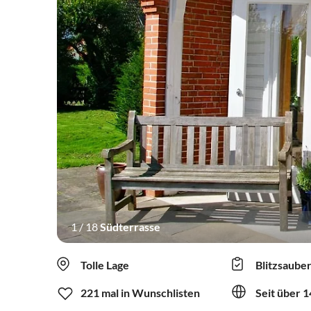
1
/
18
Südterrasse
Tolle Lage
Blitzsaube
221 mal in Wunschlisten
Seit über 1