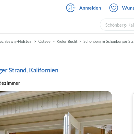
Anmelden
Wuns
Schönberg-Kali
Schleswig-Holstein
Ostsee
Kieler Bucht
Schönberg & Schönberger St
er Strand, Kalifornien
dezimmer