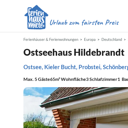
Ferienhäuser & Ferienwohnungen
Europa
Deutschland
Ostseehaus Hildebrandt
Ostsee, Kieler Bucht, Probstei, Schönberg
Max.
5
Gäste
65m²
Wohnfläche
3
Schlafzimmer
1
Ba