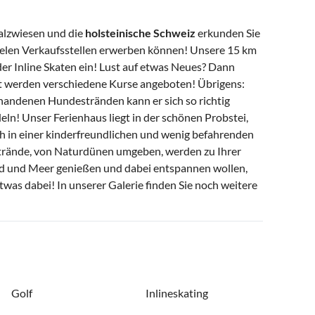
alzwiesen und die
holsteinische Schweiz
erkunden Sie
vielen Verkaufsstellen erwerben können! Unsere 15 km
er Inline Skaten ein! Lust auf etwas Neues? Dann
rt werden verschiedene Kurse angeboten! Übrigens:
handenen Hundestränden kann er sich so richtig
ln! Unser Ferienhaus liegt in der schönen Probstei,
ich in einer kinderfreundlichen und wenig befahrenden
trände, von Naturdünen umgeben, werden zu Ihrer
nd und Meer genießen und dabei entspannen wollen,
etwas dabei! In unserer Galerie finden Sie noch weitere
Golf
Inlineskating