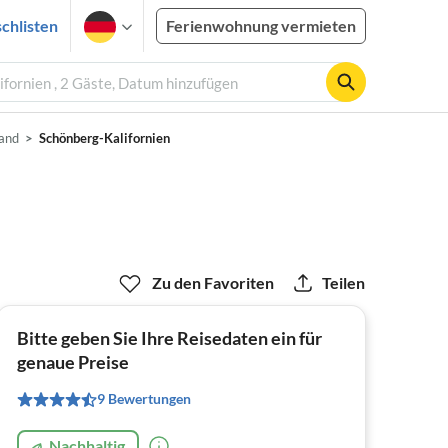
chlisten
Ferienwohnung vermieten
fornien , 2 Gäste, Datum hinzufügen
rand
Schönberg-Kalifornien
Zu den Favoriten
Teilen
Bitte geben Sie Ihre Reisedaten ein für
genaue Preise
9 Bewertungen
Nachhaltig