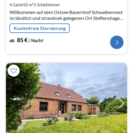
pr
2
4 Gäste
50 m
2
Schlafzimmer
Na
Willkommen auf dem Ostsee Bauernhof Schwalbennest
im ländlich und strandnah gelegenen Ort Steffenshagen
zwischen Kühlungsborn und Heiligendamm.
Kostenfreie Stornierung
85
€
ab
/ Nacht