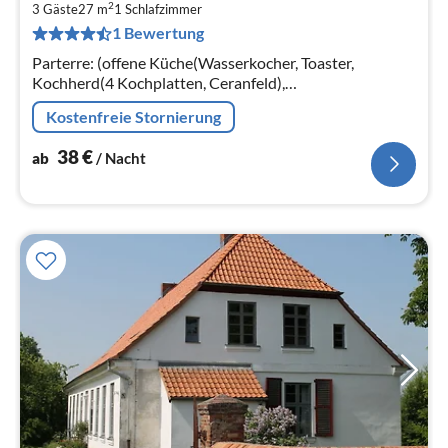
2
3
3 Gäste
27 m
1
Schlafzimmer
1 Bewertung
pr
Na
Parterre: (offene Küche(Wasserkocher, Toaster,
Kochherd(4 Kochplatten, Ceranfeld),
Dunstabzugshaube, Kaffeemaschine, Backofen,
Kostenfreie Stornierung
Spülmaschine, Kühlschrank(+ Gefrierfach))
38
€
ab
/ Nacht