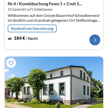
ab
Nr.4 / Kombibuchung Fewo 1 + 2 mit 5...
1
2
10 Gäste
165 m
5
Schlafzimmer
pr
Willkommen auf dem Ostsee Bauernhof Schwalbennest
Na
im ländlich und strandnah gelegenen Ort Steffenshagen
zwischen Kühlungsborn und Heiligendamm.
Kostenfreie Stornierung
184
€
ab
/ Nacht