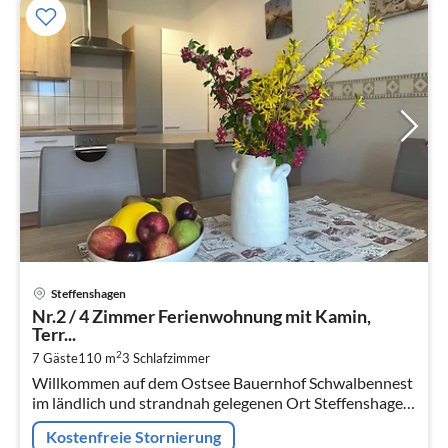
Pre
Steffenshagen
ab
Nr.2 / 4 Zimmer Ferienwohnung mit Kamin,
9
Terr...
pr
2
7 Gäste
110 m
3
Schlafzimmer
Na
Willkommen auf dem Ostsee Bauernhof Schwalbennest
im ländlich und strandnah gelegenen Ort Steffenshagen
zwischen Kühlungsborn und Heiligendamm.
Kostenfreie Stornierung