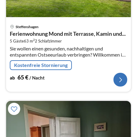
Pre
Steffenshagen
ab
Ferienwohnung Mond mit Terrasse, Kamin und...
6
2
5 Gäste
63 m
2
Schlafzimmer
pr
Sie wollen einen gesunden, nachhaltigen und
Na
entspannten Ostseeurlaub verbringen? Willkommen in
unseren rundum neu und ökologisch erbauten
Kostenfreie Stornierung
Ferienwohnungen mit Garten und Terrasse.
65
€
ab
/ Nacht