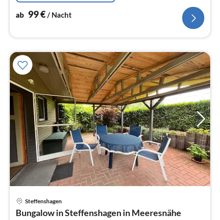
99
€
ab
/ Nacht
Steffenshagen
Pre
Bungalow in Steffenshagen in Meeresnähe
ab