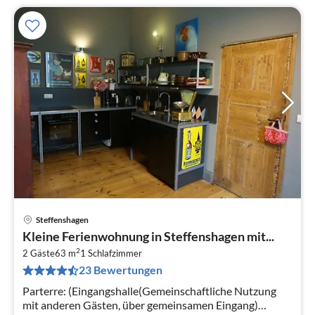
Steffenshagen
Pre
Kleine Ferienwohnung in Steffenshagen mit...
ab
2
3
2 Gäste
63 m
1
Schlafzimmer
23 Bewertungen
pr
Na
Parterre: (Eingangshalle(Gemeinschaftliche Nutzung
mit anderen Gästen, über gemeinsamen Eingang)