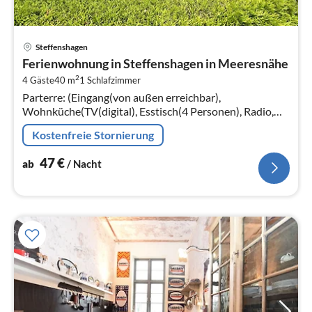
Pre
Steffenshagen
ab
Ferienwohnung in Steffenshagen in Meeresnähe
4
2
4 Gäste
40 m
1
Schlafzimmer
pr
Parterre: (Eingang(von außen erreichbar),
Na
Wohnküche(TV(digital), Esstisch(4 Personen), Radio,
Wasserkocher, Toaster, Kochherd(4 Kochplatten,
Kostenfreie Stornierung
Ceranfeld)
47
€
ab
/ Nacht