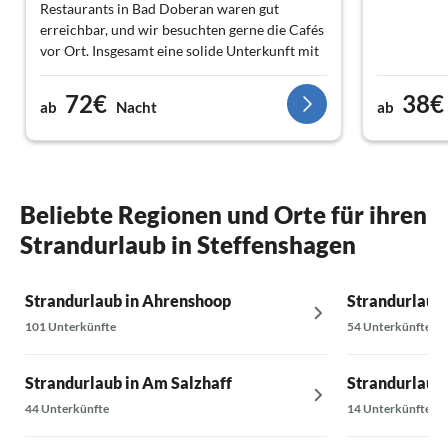
Restaurants in Bad Doberan waren gut
erreichbar, und wir besuchten gerne die Cafés
vor Ort. Insgesamt eine solide Unterkunft mit
allem, was wir für einen komfortablen Urlaub
brauchten.
72€
38€
ab
Nacht
ab
Beliebte Regionen und Orte für ihren
Strandurlaub in Steffenshagen
Strandurlaub in Ahrenshoop
Strandurlaub 
101 Unterkünfte
54 Unterkünfte
Strandurlaub in Am Salzhaff
Strandurlaub 
44 Unterkünfte
14 Unterkünfte