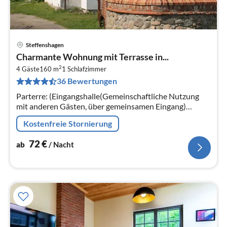
Steffenshagen
Pre
Charmante Wohnung mit Terrasse in...
ab
2
7
4 Gäste
160 m
1
Schlafzimmer
36 Bewertungen
pr
Na
Parterre: (Eingangshalle(Gemeinschaftliche Nutzung
mit anderen Gästen, über gemeinsamen Eingang)
(Esstisch(4 Personen), Kaminofen, Herd(Holz)),
Kostenfreie Stornierung
Eingangshalle(Esstisch, Herd(Holz))
72
€
ab
/ Nacht