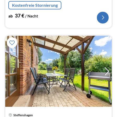
(Esstisch(4 Personen), Kaminofen, Herd(Holz))
Kostenfreie Stornierung
37
€
ab
/ Nacht
Pre
Steffenshagen