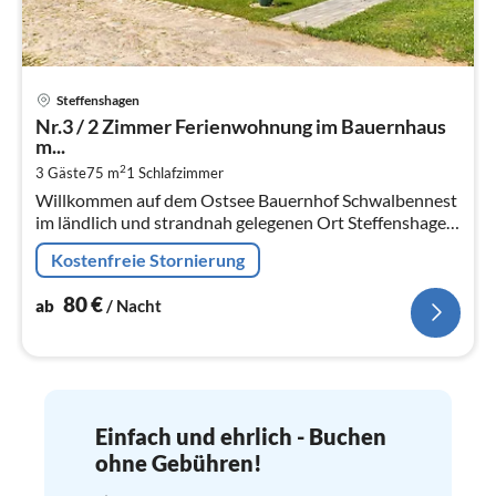
Pre
Steffenshagen
ab
Nr.3 / 2 Zimmer Ferienwohnung im Bauernhaus
8
m...
pr
2
3 Gäste
75 m
1
Schlafzimmer
Na
Willkommen auf dem Ostsee Bauernhof Schwalbennest
im ländlich und strandnah gelegenen Ort Steffenshagen
zwischen Kühlungsborn und Heiligendamm.
Kostenfreie Stornierung
80
€
ab
/ Nacht
Einfach und ehrlich - Buchen
ohne Gebühren!