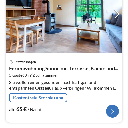
Pre
Steffenshagen
ab
Ferienwohnung Sonne mit Terrasse, Kamin und...
6
2
5 Gäste
63 m
2
Schlafzimmer
pr
Sie wollen einen gesunden, nachhaltigen und
Na
entspannten Ostseeurlaub verbringen? Willkommen in
unseren rundum neu und ökologisch erbauten
Kostenfreie Stornierung
Ferienwohnungen mit Garten und Terrasse.
65
€
ab
/ Nacht