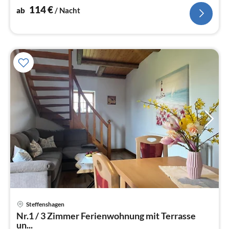
114
€
ab
/ Nacht
Pre
Steffenshagen
ab
Nr.1 / 3 Zimmer Ferienwohnung mit Terrasse
8
un...