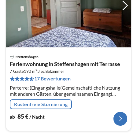
Steffenshagen
Pre
Ferienwohnung in Steffenshagen mit Terrasse
ab
2
8
7 Gäste
190 m
3
Schlafzimmer
17 Bewertungen
pr
Na
Parterre: (Eingangshalle(Gemeinschaftliche Nutzung
mit anderen Gästen, über gemeinsamen Eingang)
(Esstisch(4 Personen), Kaminofen, Herd(Holz)),
Kostenfreie Stornierung
Wohnzimmer(Doppelbett(180 x 200 cm)
85
€
ab
/ Nacht