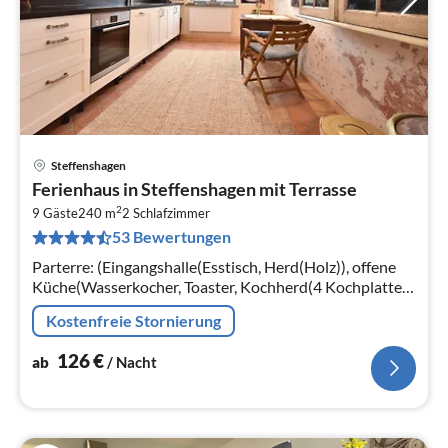
Steffenshagen
Pre
Ferienhaus in Steffenshagen mit Terrasse
ab
2
1
9 Gäste
240 m
2
Schlafzimmer
53 Bewertungen
pr
Na
Parterre: (Eingangshalle(Esstisch, Herd(Holz)), offene
Küche(Wasserkocher, Toaster, Kochherd(4 Kochplatten,
Ceranfeld)
Kostenfreie Stornierung
126
€
ab
/ Nacht