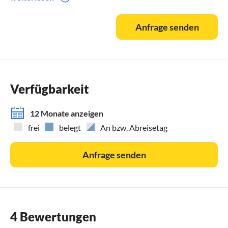
- bezogene Betten im Schlafzimmer bei Buchung des
Wäschepaketes
Anfrage senden
- 2x Smart-TV in Wohn- und Schlafzimmer, Bluetooth-
Soundbar
- Bistro/ Café im Erdgeschoss
- Nutzung des Sauna-und Wellnessbereiches des Grand
Hotel Heiligendamm geg. Gebühr
Verfügbarkeit
- Nutzung des Waschraumes mit 2 Waschmaschinen und
Trocknern (Münzgerät)
12 Monate anzeigen
- kostenloser Lieferservice für Fahrräder, Nutzung des
frei
belegt
An bzw. Abreisetag
Fahrradkellers,
- Restaurants in unmittelbarer Umgebung (500m, 7
Anfrage senden
Gehminuten)
4 Bewertungen