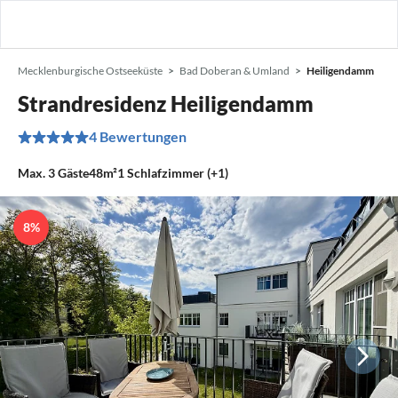
Mecklenburgische Ostseeküste
Bad Doberan & Umland
Heiligendamm
Strandresidenz Heiligendamm
4 Bewertungen
Max.
3
Gäste
48m²
1
Schlafzimmer (+1)
8%