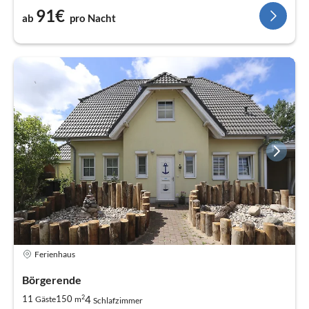
91€
ab
pro Nacht
Ferienhaus
Börgerende
2
4
11
150
Gäste
m
Schlafzimmer