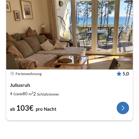
5,0
Ferienwohnung
Juliusruh
2
2
4
80
Gäste
m
Schlafzimmer
103€
ab
pro Nacht