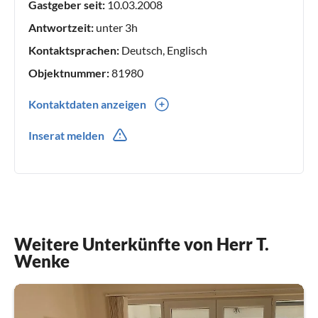
Gastgeber seit:
10.03.2008
Antwortzeit:
unter 3h
Kontaktsprachen:
Deutsch, Englisch
Objektnummer:
81980
Kontaktdaten anzeigen
0049(0) (0)3644/554527
Inserat melden
0049(0) (0)157/71422646
Weitere Unterkünfte von Herr T.
Wenke