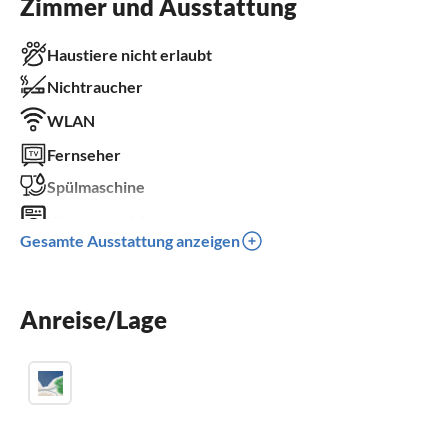
Zimmer und Ausstattung
Haustiere nicht erlaubt
Nichtraucher
WLAN
Fernseher
Spülmaschine
Waschmaschine
Gesamte Ausstattung anzeigen
Balkon
Kinderbett
Anreise/Lage
Parkplatz