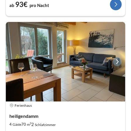
93€
ab
pro Nacht
Ferienhaus
heiligendamm
2
2
4
70
Gäste
m
Schlafzimmer