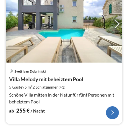
Pre
Sveti Ivan Dobrinjski
ab
2
Villa Melody mit beheiztem Pool
pr
2
5 Gäste
95 m
2
Schlafzimmer (+1)
Na
Schöne Villa mitten in der Natur für fünf Personen mit
beheiztem Pool
255
€
ab
/ Nacht