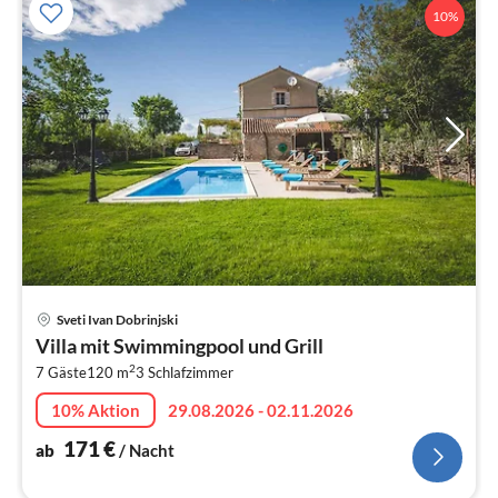
10%
Pre
Sveti Ivan Dobrinjski
ab
Villa mit Swimmingpool und Grill
1
2
7 Gäste
120 m
3
Schlafzimmer
pr
Na
10% Aktion
29.08.2026 - 02.11.2026
171
€
ab
/ Nacht