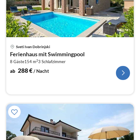
Pre
Sveti Ivan Dobrinjski
ab
Ferienhaus mit Swimmingpool
2
2
8 Gäste
154 m
3
Schlafzimmer
pr
Na
288
€
ab
/ Nacht