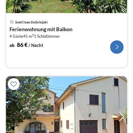
Pre
Sveti Ivan Dobrinjski
ab
Ferienwohnung mit Balkon
8
2
4 Gäste
45 m
1
Schlafzimmer
pr
Na
86
€
ab
/ Nacht