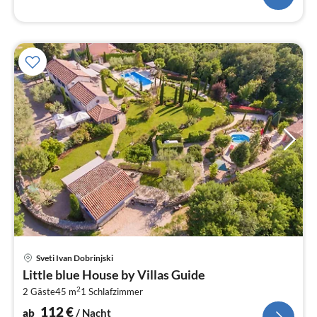
Pre
Sveti Ivan Dobrinjski
ab
Little blue House by Villas Guide
1
2
2 Gäste
45 m
1
Schlafzimmer
pr
Na
112
€
ab
/ Nacht