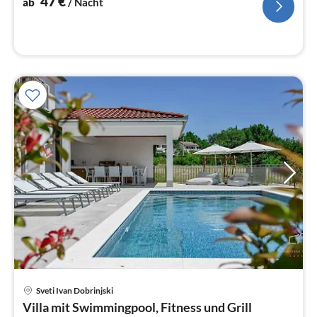
47
€
ab
/ Nacht
Pre
Sveti Ivan Dobrinjski
ab
Villa mit Swimmingpool, Fitness und Grill
3