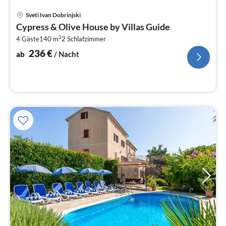
Pre
Sveti Ivan Dobrinjski
ab
Cypress & Olive House by Villas Guide
2
2
4 Gäste
140 m
2
Schlafzimmer
pr
Na
236
€
ab
/ Nacht