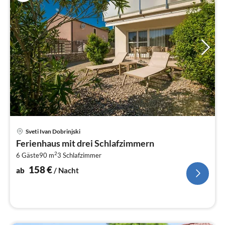
Pre
Sveti Ivan Dobrinjski
ab
Ferienhaus mit drei Schlafzimmern
1
2
6 Gäste
90 m
3
Schlafzimmer
pr
Na
158
€
ab
/ Nacht