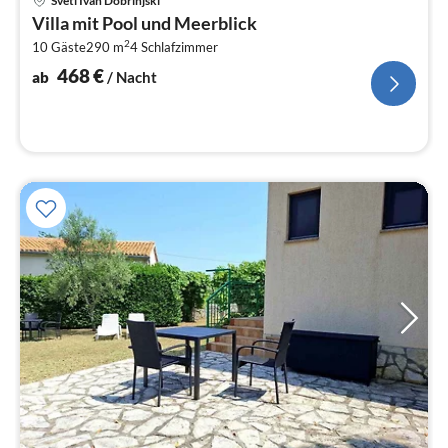
Sveti Ivan Dobrinjski
ab
Villa mit Pool und Meerblick
4
2
10 Gäste
290 m
4
Schlafzimmer
pr
Na
468
€
ab
/ Nacht