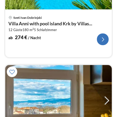
Pre
Sveti Ivan Dobrinjski
ab
Villa Anni with pool island Krk by Villas...
2
2
12 Gäste
180 m
5
Schlafzimmer
pr
Na
274
€
ab
/ Nacht