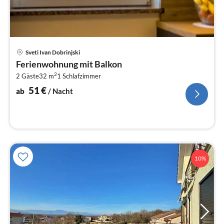
Pre
Sveti Ivan Dobrinjski
ab
Ferienwohnung mit Balkon
5
2
2 Gäste
32 m
1
Schlafzimmer
pr
Na
51
€
ab
/ Nacht
10%