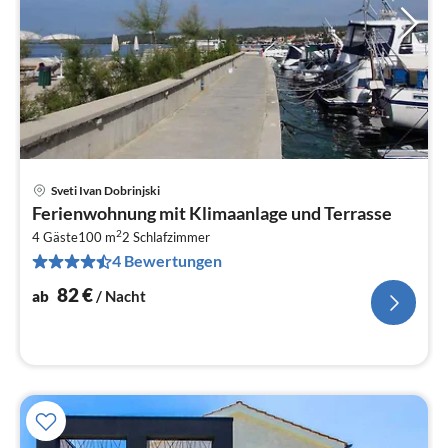
Sveti Ivan Dobrinjski
Pre
Ferienwohnung mit Klimaanlage und Terrasse
ab
2
8
4 Gäste
100 m
2
Schlafzimmer
4 Bewertungen
pr
Na
82
€
ab
/ Nacht