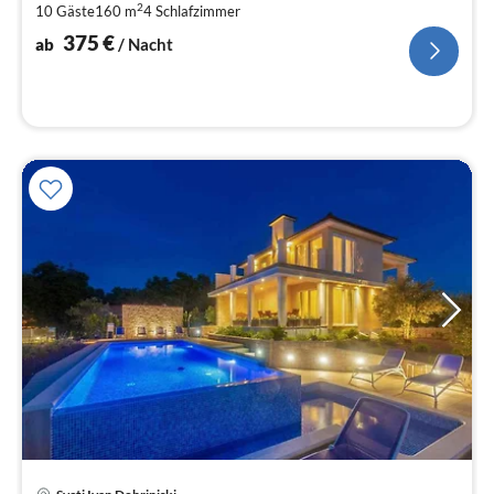
2
10 Gäste
160 m
4
Schlafzimmer
pr
Na
375
€
ab
/ Nacht
Pre