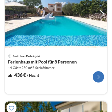
Pre
Sveti Ivan Dobrinjski
ab
Ferienhaus mit Pool für 8 Personen
4
2
14 Gäste
230 m
5
Schlafzimmer
pr
Na
436
€
ab
/ Nacht