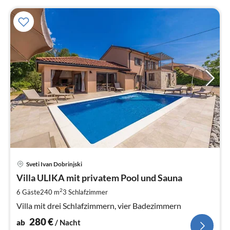
Pre
Sveti Ivan Dobrinjski
ab
2
Villa ULIKA mit privatem Pool und Sauna
pr
2
6 Gäste
240 m
3
Schlafzimmer
Na
Villa mit drei Schlafzimmern, vier Badezimmern
280
€
ab
/ Nacht