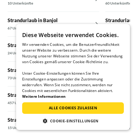
10 Unterkünfte
60 Unterkünfte
Strandurlaub in Banjol
Strandurlaub 
67 Unterkünfte
7 Unterkünfte
Diese Webseite verwendet Cookies.
Wir verwenden Cookies, um die Benutzerfreundlichkeit
Strandurlaub in Barban
Strandurlaub 
unserer Website zu verbessern. Durch die weitere
24 Unterkünfte
884 Unterkünfte
Nutzung unserer Webseite stimmen Sie der Verwendung
von Cookies gemäß unserer Cookie-Richtlinie zu.
Strandurlaub in Barbat
Strandurlaub 
Unter Cookie-Einstellungen können Sie Ihre
73 Unterkünfte
26 Unterkünfte
Einstellungen anpassen oder die Zustimmung
widerrufen. Wenn Sie nicht zustimmen, werden nur
Cookies mit wesentlichen Funktionalitäten aktiviert.
Strandurlaub in Baska
Strandurlaub 
Weitere Informationen
457 Unterkünfte
196 Unterkünfte
ALLE COOKIES ZULASSEN
Strandurlaub in Bribir
Strandurlaub 
COOKIE-EINSTELLUNGEN
15 Unterkünfte
36 Unterkünfte