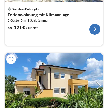
Pre
Sveti Ivan Dobrinjski
ab
Ferienwohnung mit Klimaanlage
1
2
3 Gäste
40 m
1
Schlafzimmer
pr
Na
121
€
ab
/ Nacht