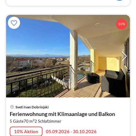
10%
Pre
Sveti Ivan Dobrinjski
ab
Ferienwohnung mit Klimaanlage und Balkon
6
2
5 Gäste
70 m
2
Schlafzimmer
pr
Na
10% Aktion
05.09.2026 - 30.10.2026