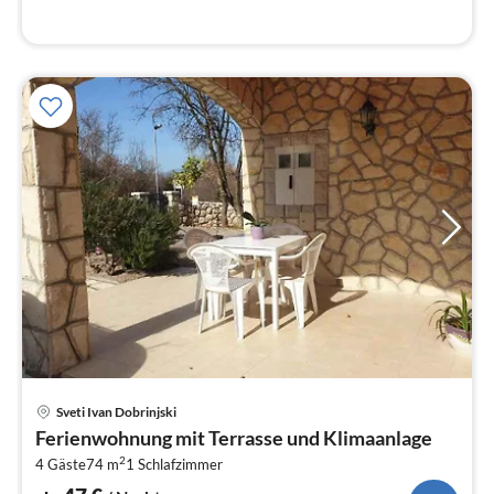
Pre
Sveti Ivan Dobrinjski
ab
Ferienwohnung mit Terrasse und Klimaanlage
4
2
4 Gäste
74 m
1
Schlafzimmer
pr
Na