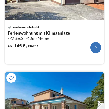
Pre
Sveti Ivan Dobrinjski
ab
Ferienwohnung mit Klimaanlage
1
2
4 Gäste
60 m
2
Schlafzimmer
pr
Na
145
€
ab
/ Nacht