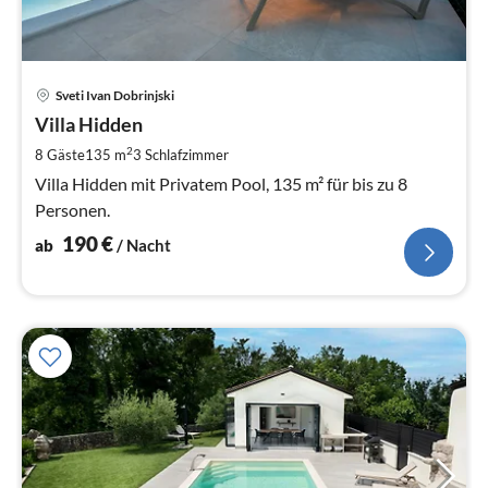
Pre
Sveti Ivan Dobrinjski
ab
1
Villa Hidden
pr
2
8 Gäste
135 m
3
Schlafzimmer
Na
Villa Hidden mit Privatem Pool, 135 m² für bis zu 8
Personen.
190
€
ab
/ Nacht