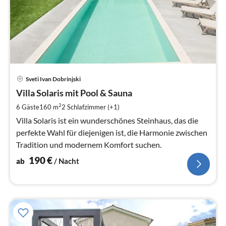
Pre
Sveti Ivan Dobrinjski
ab
1
Villa Solaris mit Pool & Sauna
pr
2
6 Gäste
160 m
2
Schlafzimmer (+1)
Na
Villa Solaris ist ein wunderschönes Steinhaus, das die
perfekte Wahl für diejenigen ist, die Harmonie zwischen
Tradition und modernem Komfort suchen.
190
€
ab
/ Nacht