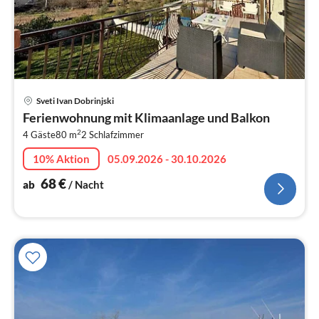
Pre
Sveti Ivan Dobrinjski
ab
Ferienwohnung mit Klimaanlage und Balkon
6
2
4 Gäste
80 m
2
Schlafzimmer
pr
Na
10% Aktion
05.09.2026 - 30.10.2026
68
€
ab
/ Nacht