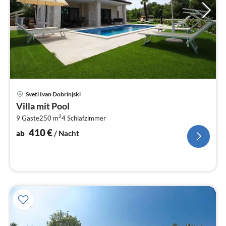
Pre
Sveti Ivan Dobrinjski
ab
Villa mit Pool
4
2
9 Gäste
250 m
4
Schlafzimmer
pr
Na
410
€
ab
/ Nacht