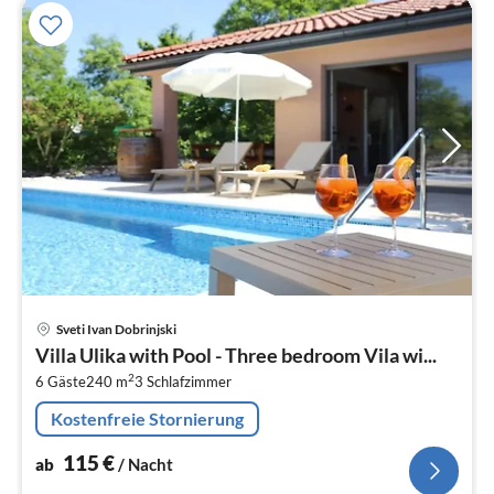
Pre
Sveti Ivan Dobrinjski
ab
Villa Ulika with Pool - Three bedroom Vila wi...
1
2
6 Gäste
240 m
3
Schlafzimmer
pr
Na
Kostenfreie Stornierung
115
€
ab
/ Nacht