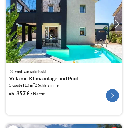
Pre
Sveti Ivan Dobrinjski
ab
Villa mit Klimaanlage und Pool
3
2
5 Gäste
110 m
2
Schlafzimmer
pr
Na
357
€
ab
/ Nacht