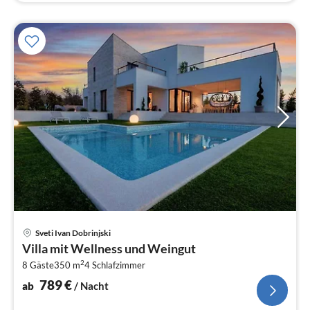
Pre
Sveti Ivan Dobrinjski
ab
Villa mit Wellness und Weingut
7
2
8 Gäste
350 m
4
Schlafzimmer
pr
Na
789
€
ab
/ Nacht