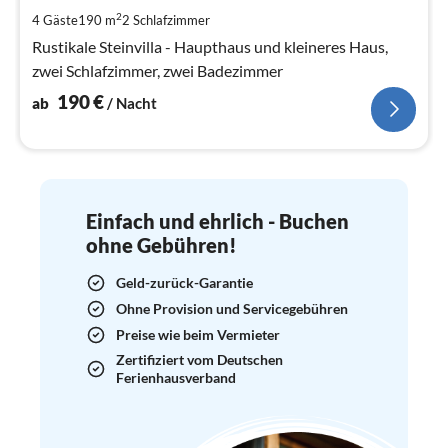
pr
2
4 Gäste
190 m
2
Schlafzimmer
Na
Rustikale Steinvilla - Haupthaus und kleineres Haus,
zwei Schlafzimmer, zwei Badezimmer
190
€
ab
/ Nacht
Einfach und ehrlich - Buchen
ohne Gebühren!
Geld-zurück-Garantie
Ohne Provision und Servicegebühren
Preise wie beim Vermieter
Zertifiziert vom Deutschen
Ferienhausverband