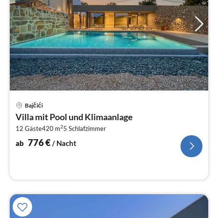
Pre
Bajčići
ab
Villa mit Pool und Klimaanlage
7
2
12 Gäste
420 m
5
Schlafzimmer
pr
Na
776
€
ab
/ Nacht