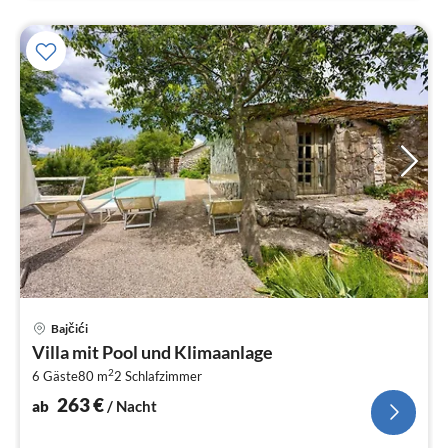
Pre
Bajčići
ab
Villa mit Pool und Klimaanlage
2
2
6 Gäste
80 m
2
Schlafzimmer
pr
Na
263
€
ab
/ Nacht