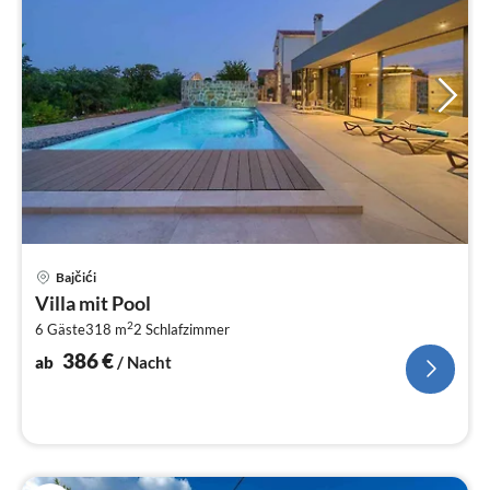
Pre
Bajčići
ab
Villa mit Pool
3
2
6 Gäste
318 m
2
Schlafzimmer
pr
Na
386
€
ab
/ Nacht