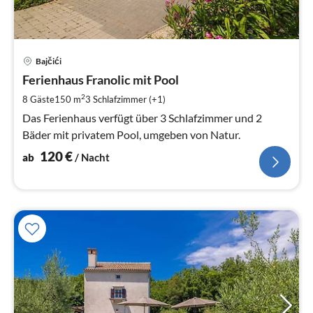
Pre
Bajčići
ab
1
Ferienhaus Franolic mit Pool
pr
2
8 Gäste
150 m
3
Schlafzimmer (+1)
Na
Das Ferienhaus verfügt über 3 Schlafzimmer und 2
Bäder mit privatem Pool, umgeben von Natur.
120
€
ab
/ Nacht