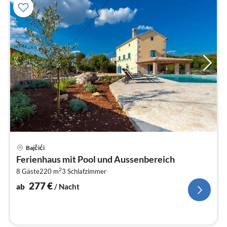
Pre
Bajčići
ab
Ferienhaus mit Pool und Aussenbereich
2
2
8 Gäste
220 m
3
Schlafzimmer
pr
Na
277
€
ab
/ Nacht