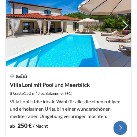
Pre
Bajčići
ab
2
Villa Loni mit Pool und Meerblick
pr
2
8 Gäste
150 m
3
Schlafzimmer (+1)
Na
Villa Loni istdie ideale Wahl für alle, die einen ruhigen
und erholsamen Urlaub in einer wunderschönen
mediterranen Umgebung verbringen möchten.
250
€
ab
/ Nacht