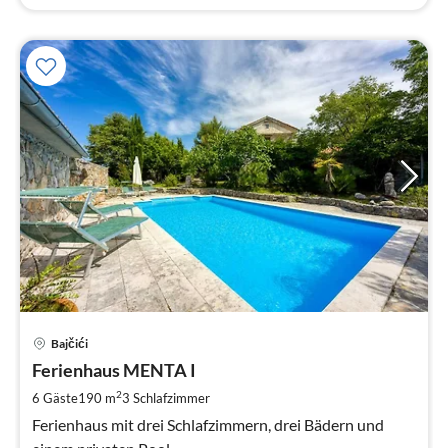
Pre
Bajčići
ab
2
Ferienhaus MENTA I
pr
2
6 Gäste
190 m
3
Schlafzimmer
Na
Ferienhaus mit drei Schlafzimmern, drei Bädern und