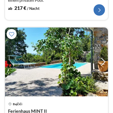
einem privaten Pool.
217
€
ab
/ Nacht
Pre
Bajčići
ab
1
Ferienhaus MINT II