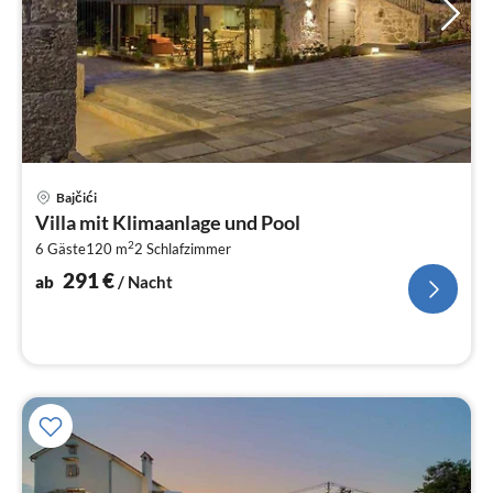
Pre
Bajčići
ab
Villa mit Klimaanlage und Pool
2
2
6 Gäste
120 m
2
Schlafzimmer
pr
Na
291
€
ab
/ Nacht