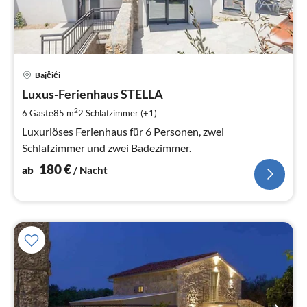
Pre
Bajčići
ab
1
Luxus-Ferienhaus STELLA
pr
2
6 Gäste
85 m
2
Schlafzimmer (+1)
Na
Luxuriöses Ferienhaus für 6 Personen, zwei
Schlafzimmer und zwei Badezimmer.
180
€
ab
/ Nacht