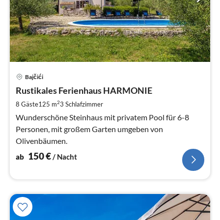
Pre
Bajčići
ab
1
Rustikales Ferienhaus HARMONIE
pr
2
8 Gäste
125 m
3
Schlafzimmer
Na
Wunderschöne Steinhaus mit privatem Pool für 6-8
Personen, mit großem Garten umgeben von
Olivenbäumen.
150
€
ab
/ Nacht