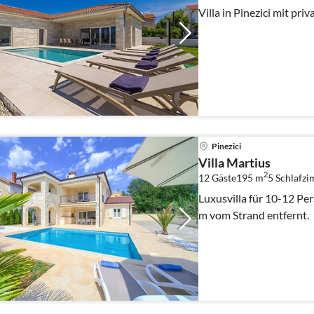
Villa in Pinezici mit pr
Pinezici
Villa Martius
2
12 Gäste
195 m
5
Schlafzi
Luxusvilla für 10-12 Pe
m vom Strand entfernt.