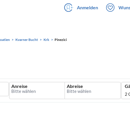
Anmelden
Wuns
oatien
Kvarner Bucht
Krk
Pinezici
Anreise
Abreise
Gä
2 