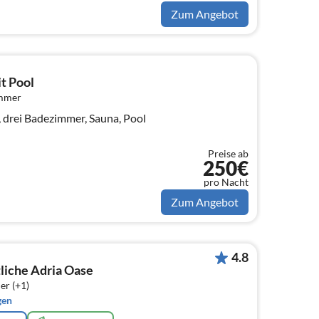
Zum Angebot
t Pool
immer
r, drei Badezimmer, Sauna, Pool
Preise ab
250€
pro Nacht
Zum Angebot
4.8
liche Adria Oase
er (+1)
gen