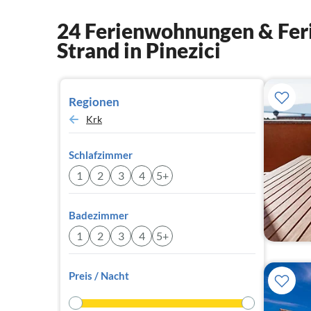
24 Ferienwohnungen & Feri
Strand in Pinezici
Regionen
Krk
Schlafzimmer
1
2
3
4
5+
Badezimmer
1
2
3
4
5+
Preis / Nacht