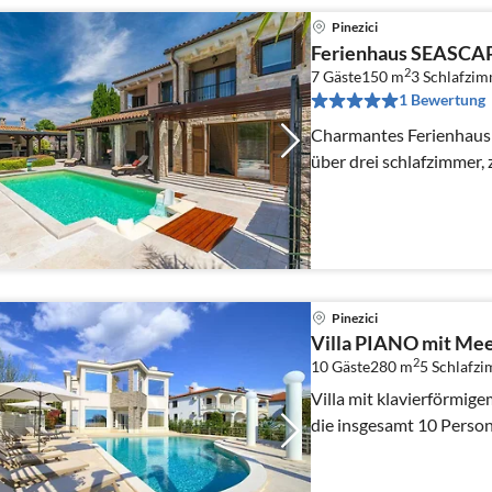
Pinezici
Ferienhaus SEASCAP
2
7 Gäste
150 m
3
Schlafzim
1 Bewertung
Charmantes Ferienhaus für 6 - 7 Personen. Es verfügt
über drei schlafzimmer,
Pinezici
Villa PIANO mit Mee
2
10 Gäste
280 m
5
Schlafz
Villa mit klavierförmige
die insgesamt 10 Perso