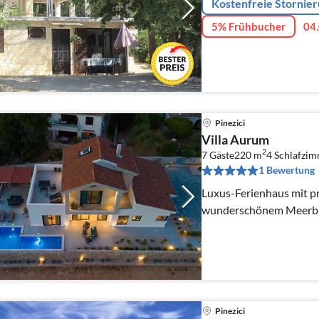
Kostenfreie Stornie
5% Frühbucher
04.
Pinezici
Villa Aurum
2
7 Gäste
220 m
4
Schlafzi
1 Bewertung
Luxus-Ferienhaus mit p
wunderschönem Meerbl
Pinezici