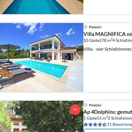
Pinezici
Villa MAGNIFICA mi
2
10 Gäste
278 m
4
Schlafz
Villa - vier Schlafzimme
Pinezici
5%
Ap 4Dolphins: gemut
2
5 Gäste
55 m
2
Schlafzimm
11 Bewertun