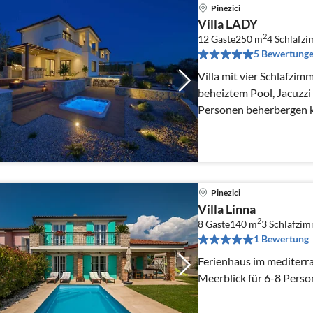
Pinezici
Villa LADY
2
12 Gäste
250 m
4
Schlafz
5 Bewertung
Villa mit vier Schlafzim
beheiztem Pool, Jacuzzi 
Personen beherbergen 
Pinezici
Villa Linna
2
8 Gäste
140 m
3
Schlafzim
1 Bewertung
Ferienhaus im mediterr
Meerblick für 6-8 Pers