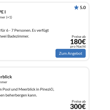
5.0
E I
mer (+1)
 zwei Badezimmer.
Preise ab
180€
pro Nacht
Zum Angebot
rblick
immer
m Pool und Meerblick in Pinezići,
nen beherbergen kann.
Preise ab
300€