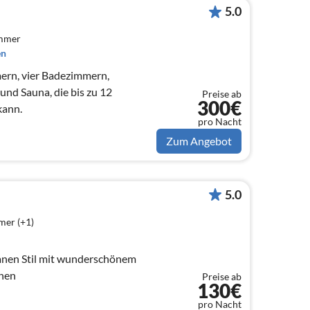
5.0
immer
en
mern, vier Badezimmern,
und Sauna, die bis zu 12
Preise ab
300€
kann.
pro Nacht
Zum Angebot
5.0
mer (+1)
anen Stil mit wunderschönem
onen
Preise ab
130€
pro Nacht