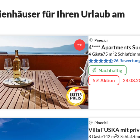
enhäuser für Ihren Urlaub am
Pinezici
5%
4**** Apartments Su
2
4 Gäste
75 m
2
Schlafzimm
26 Bewertun
Nachhaltig
5% Aktion
24.08.2
Pinezici
Villa FUSKA mit pri
2
8 Gäste
142 m
3
Schlafzim