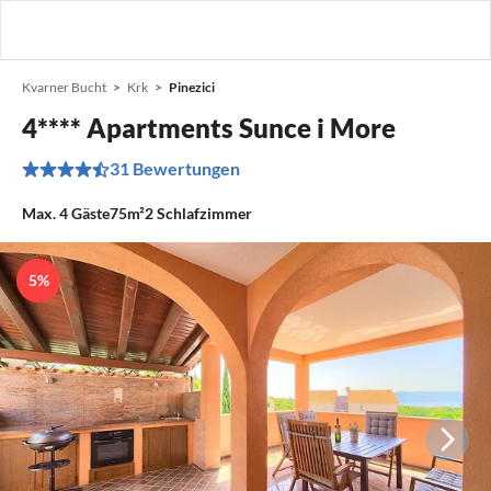
Kvarner Bucht
Krk
Pinezici
4**** Apartments Sunce i More
31 Bewertungen
Max.
4
Gäste
75m²
2
Schlafzimmer
5%