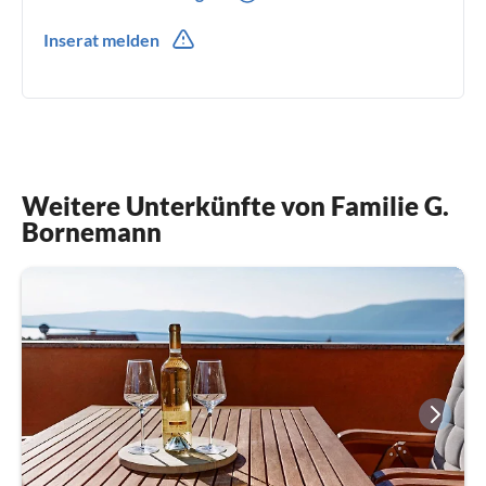
0049(0) 571942596
Inserat melden
0049(0) 17643487197
Weitere Unterkünfte von Familie G.
Bornemann