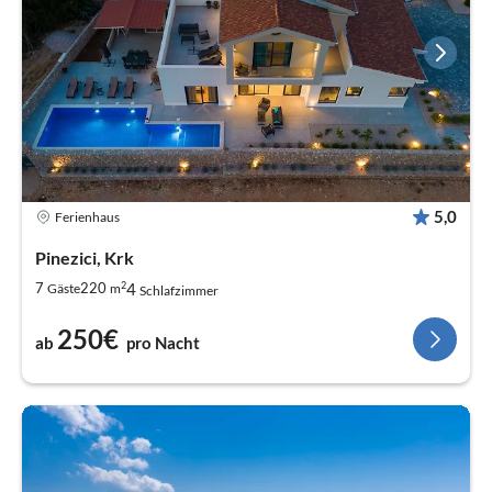
5,0
Ferienhaus
Pinezici, Krk
2
4
7
220
Gäste
m
Schlafzimmer
250€
ab
pro Nacht