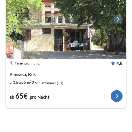
4,8
Ferienwohnung
Pinezici, Krk
2
2
5
55
Gäste
m
Schlafzimmer (+1)
65€
ab
pro Nacht