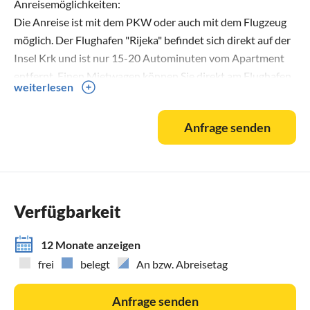
Anreisemöglichkeiten:
Die Anreise ist mit dem PKW oder auch mit dem Flugzeug
möglich. Der Flughafen "Rijeka" befindet sich direkt auf der
Insel Krk und ist nur 15-20 Autominuten vom Apartment
entfernt. Einen Mietwagen können Sie direkt am Flughafen
weiterlesen
in Empfang nehmen.
Anfrage senden
Einkaufsmöglichkeiten:
Einen Einkaufsmarkt im Ort erreichen Sie nach 300 Metern.
Supermärkte als weitere Einkaufsmöglichkeiten bestehen in
Krk und Malinska und sind mit dem Auto in ca. 5-10
Minuten erreichbar. Ein Obst- und Gemüsehändler
Verfügbarkeit
befindet sich in Malinska am Kreisel. Das Zentrum von Krk
ist nur 8 km entfernt.
12 Monate anzeigen
frei
belegt
An bzw. Abreisetag
Restaurants in der Nähe:
Zwei typische Restaurants mit Grill sind in nur wenigen
Anfrage senden
Gehminuten zu erreichen.