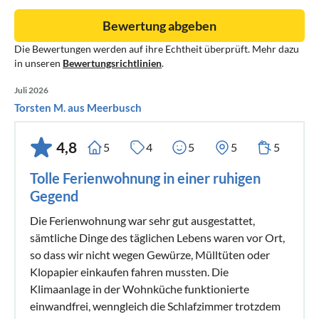
Nutzungsmöglichkeiten:
Bewertung abgeben
Sie möchten Ihren Urlaub gemeinsam mit Freunden oder
Die Bewertungen werden auf ihre Echtheit überprüft. Mehr dazu
zwei Familien verbringen. Kein Problem. Apartments Sunce
in unseren
Bewertungsrichtlinien
.
i More sind zwei von einander getrennte Apartments mit
einem Grundstückszugang. Eine Belegung ist bis max. 8
Juli 2026
Personen über beide Apartments möglich.
Torsten M. aus Meerbusch
Weitere Informationen:
4,8
5
4
5
5
5
Unsere Gäste erhalten vor ihrer Anreise umfangreiche
Tolle Ferienwohnung in einer ruhigen
nützliche Informationen mit Tipps und Hinweisen zu
Gegend
Sehenswürdigkeiten, Ausflugszielen,
Restaurantempfehlungen, etc.
Die Ferienwohnung war sehr gut ausgestattet,
sämtliche Dinge des täglichen Lebens waren vor Ort,
Wissenswertes zu Anfragen und Buchungen:
so dass wir nicht wegen Gewürze, Mülltüten oder
Klopapier einkaufen fahren mussten. Die
1. Stellen Sie Ihre Anfrage über das Portal zu dem von Ihnen
Klimaanlage in der Wohnküche funktionierte
gewünschten Reisezeitraum.
einwandfrei, wenngleich die Schlafzimmer trotzdem
2. Wir prüfen die Verfügbarkeit (auch wenn der Kalender