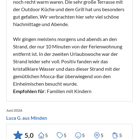
noch recht warm waren. Die sehr große Terrasse mit
tagesaktuell ist) des Apartments und senden eine
der Outdoor Küche und dem Grill hat uns besonders
Bestätigung Ihrer Anfrage mit allen relevanten Angaben,
gut gefallen. Wir verbrachten hier sehr viel schöne
wie Zeitraum, Verfügbarkeitsstatus, Mietpreis, etc. In der
Nachmittage und Abende.
Regel antworten wir innerhalb von 24 Stunden.
3. Wenn Sie sich entschieden haben zu buchen, senden Sie
Wir gingen meistens morgens und abends an den
uns eine kurze Mail zur Buchung.
Strand, der nur 10 Minuten von der Ferienwohnung
4. Die Buchung wird durch uns bestätigt und Sie erhalten
entfernt ist. In der zweiten Urlaubswoche war der
einen vollständigen Mietvertrag inkl. Mietbedingungen.
Strand leider sehr voll. Positiv fanden wir das
5. Alle Zahlungen (An- und Schlusszahlung) werden von uns
kristallklare Wasser und dass dieser Strand mit der
gemütlichen Mocca-Bar überwiegend von den
bestätigt.
Einheimischen besucht wurde.
6. Vor Ihrer Anreise (in Verbindung mit der Schlusszahlung)
Empfohlen für
: Familien mit Kindern
erhalten Sie noch unsere Gästeinformation mit wichtigen
Informationen wie Ausflugsziele, Restauranttipps sowie
Hinweise zu unseren Apartments.
Juni 2026
7. Zu guter Letzt freuen wir uns über Ihre Bewertung.
Luca G. aus Minden
5,0
5
5
5
5
5