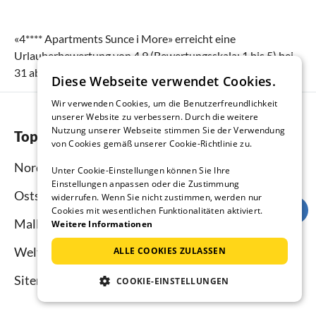
«
4**** Apartments Sunce i More
» erreicht eine
Urlauberbewertung von
4.9
(Bewertungsskala:
1
bis
5
) bei
31
abgegebenen Bewertungen.
Diese Webseite verwendet Cookies.
Wir verwenden Cookies, um die Benutzerfreundlichkeit
unserer Website zu verbessern. Durch die weitere
Nutzung unserer Webseite stimmen Sie der Verwendung
Top-Regionen
von Cookies gemäß unserer Cookie-Richtlinie zu.
Nordsee
Unter Cookie-Einstellungen können Sie Ihre
Einstellungen anpassen oder die Zustimmung
Ostsee
widerrufen. Wenn Sie nicht zustimmen, werden nur
Cookies mit wesentlichen Funktionalitäten aktiviert.
Mallorca
Weitere Informationen
Weltweit
ALLE COOKIES ZULASSEN
Sitemap
COOKIE-EINSTELLUNGEN