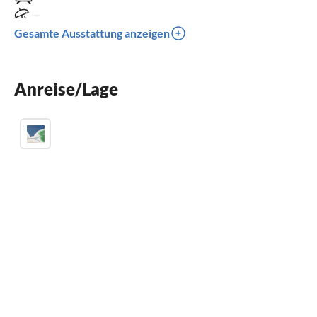
Terrasse
Gesamte Ausstattung anzeigen
Spülmaschine
Balkon
Anreise/Lage
Parkplatz